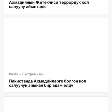
Ахмадиянын Жетекчиси террордук кол
салууну айыптады
Posts
Экстремизм
Пакистанда Ахмадийлерге болгон кол
салуунун айынан бир адам өлдү