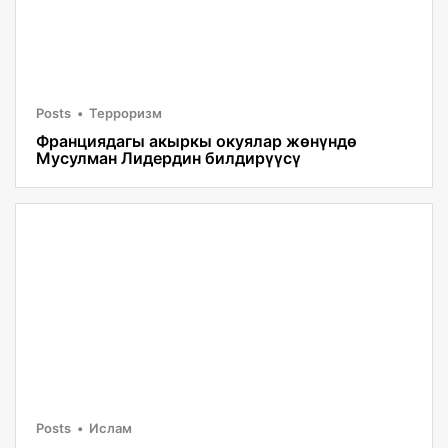
Posts
Терроризм
Франциядагы акыркы окуялар жөнүндө
Мусулман Лидердин билдирүүсү
Posts
Ислам