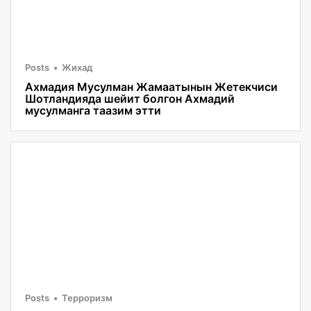
Posts
Жихад
Ахмадия Мусулман Жамаатынын Жетекчиси
Шотландияда шейит болгон Ахмадий
мусулманга таазим этти
Posts
Терроризм