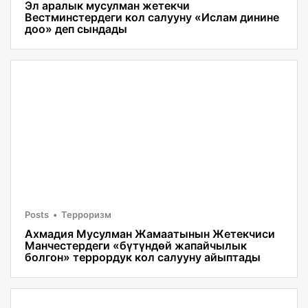
Эл аралык мусулман жетекчи
Вестминстердеги кол салууну «Ислам динине
доо» деп сындады
Posts
Терроризм
Ахмадия Мусулман Жамаатынын Жетекчиси
Манчестердеги «бүтүндөй жапайчылык
болгон» террордук кол салууну айыптады