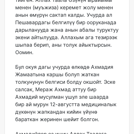
менен (муъжиза) керемет жолу менен
анын өмүрүн сактап калды. Учурда ал
Пешавардагы белгилүү бир ооруканада
дарыланууда жана анын абалы туруктуу
экени айтылууда. Аллахым ага тезирээк
шыпаа берип, аны толук айыктырсын.
Оомин.
Бул окуя дагы учурда өлкөдө Ахмадия
Жамаатына каршы болуп жаткан
толкунунун белгиси болду окшойт. Эске
салсак, Мераж Ахмад аттуу бир
Ахмадий мусулман ушул эле шаарда
бир ай мурун 12-августта медициналык
дүкөнүн жапкандан кийин үйүнө
бараткан жеринен шейит болгон.
Ахмадийлер өз ишин Аллах Таалага