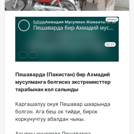
Пешаварда (Пакистан) бир Ахмадий
мусулманга белгисиз экстремисттер
тарабынан кол салынды
Каргашалуу окуя Пешавар шаарында
болгон. Ага беш ок тийди, бирок
коркунучтуу абалдан чыкы.
Акыркы күндөрдө Пешаварда