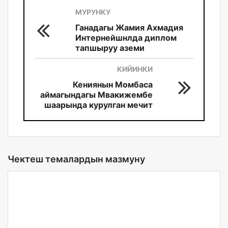
МУРУНКУ
Ганадагы Жамия Ахмадия
Интернейшнлда диплом
тапшыруу аземи
КИЙИНКИ
Кениянын Момбаса
аймагындагы Мвакижембе
шаарында курулган мечит
Чектеш темалардын мазмуну