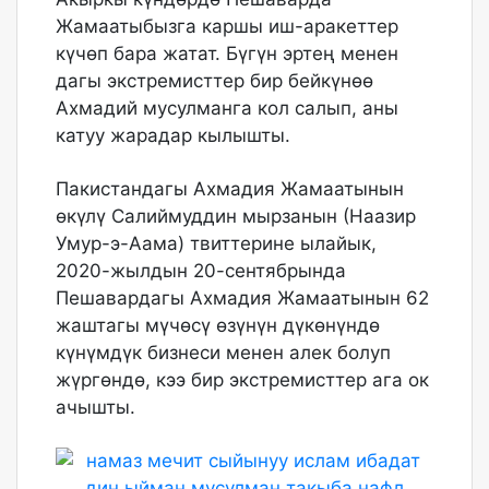
Жамаатыбызга каршы иш-аракеттер
күчөп бара жатат. Бүгүн эртең менен
дагы экстремисттер бир бейкүнөө
Ахмадий мусулманга кол салып, аны
катуу жарадар кылышты.
Пакистандагы Ахмадия Жамаатынын
өкүлү Салиймуддин мырзанын (Наазир
Умур-э-Аама) твиттерине ылайык,
2020-жылдын 20-сентябрында
Пешавардагы Ахмадия Жамаатынын 62
жаштагы мүчөсү өзүнүн дүкөнүндө
күнүмдүк бизнеси менен алек болуп
жүргөндө, кээ бир экстремисттер ага ок
ачышты.