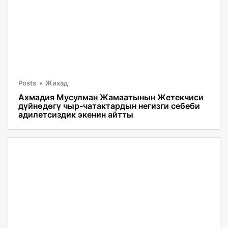
Posts
Жихад
Ахмадия Мусулман Жамаатынын Жетекчиси
дүйнөдөгү чыр-чатактардын негизги себеби
адилетсиздик экенин айтты