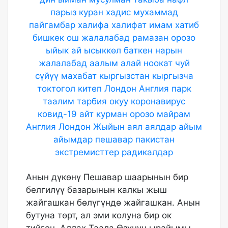
Анын дүкөнү Пешавар шаарынын бир
белгилүү базарынын калкы жыш
жайгашкан бөлүгүндө жайгашкан. Анын
бутуна төрт, ал эми колуна бир ок
тийген. Аллах Таала Өзүнүн ырайымы