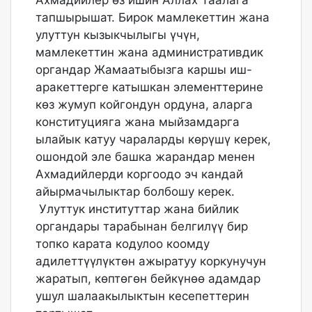
тапшырышат. Бирок мамлекеттин жана
улуттун кызыкчылыгы үчүн,
мамлекеттин жана административдик
органдар Жамаатыбызга каршы иш-
аракеттерге катышкан элементтерине
көз жумуп койгондун ордуна, аларга
конституцияга жана мыйзамдарга
ылайык катуу чараларды көрүшү керек,
ошондой эле башка жарандар менен
Ахмадийлерди коргоодо эч кандай
айырмачылыктар болбошу керек.
Улуттук институттар жана бийлик
органдары тарабынан белгилүү бир
топко карата кодулоо коомду
адилеттүүлүктөн ажыратуу коркунучун
жаратып, көптөгөн бейкүнөө адамдар
ушул шалаакылыктын кесепеттерин