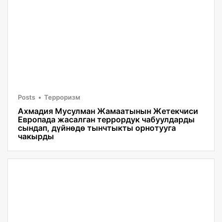
Posts
Терроризм
Ахмадия Мусулман Жамаатынын Жетекчиси
Европада жасалган террордук чабуулдарды
сындап, дүйнөдө тынчтыкты орнотууга
чакырды