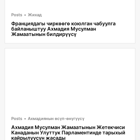
Posts
Жихад
Франциядагы чиркөөгө коюлган чабуулга
байланыштуу Ахмадия Мусулман
Жамаатынын билдирүүсү
Posts
Ахмадиянын өсүп-өнүгүүсү
Ахмадия Мусулман Жамаатынын Жетекчиси
Канаданын Улуттук Парламентинде тарыхый
кайрылуусун жасады