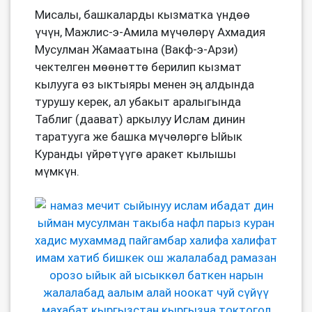
Мисалы, башкаларды кызматка үндөө
үчүн, Мажлис-э-Амила мүчөлөрү Ахмадия
Мусулман Жамаатына (Вакф-э-Арзи)
чектелген мөөнөттө берилип кызмат
кылууга өз ыктыяры менен эӊ алдында
турушу керек, ал убакыт аралыгында
Таблиг (даават) аркылуу Ислам динин
таратууга же башка мүчөлөргө Ыйык
Куранды үйрөтүүгө аракет кылышы
мүмкүн.