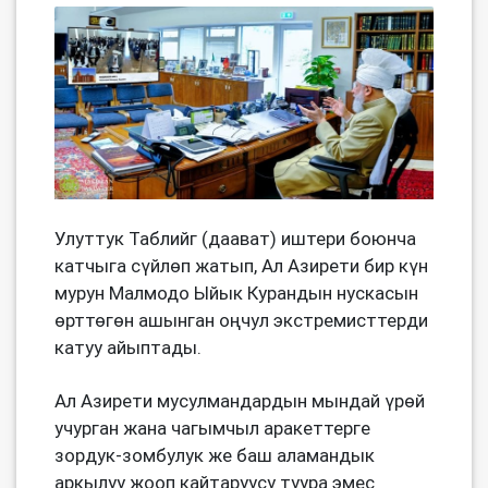
Улуттук Таблийг (даават) иштери боюнча
катчыга сүйлөп жатып, Ал Азирети бир күн
мурун Малмодо Ыйык Курандын нускасын
өрттөгөн ашынган оңчул экстремисттерди
катуу айыптады.
Ал Азирети мусулмандардын мындай үрөй
учурган жана чагымчыл аракеттерге
зордук-зомбулук же баш аламандык
аркылуу жооп кайтаруусу туура эмес