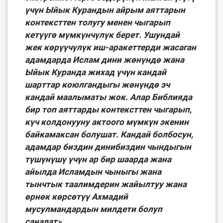
үчүн Ыйык Курандын айрым аяттарын
контексттен толугу менен чыгарып
кетүүгө мүмкүнчүлүк берет. Ушундай
жек көрүүчүлүк иш-аракеттерди жасаган
адамдарда Ислам дини жөнүндө жана
Ыйык Куранда жихад үчүн кандай
шарттар коюлгандыгы жөнүндө эч
кандай маалыматы жок. Алар Библияда
бир топ аяттарды контексттен чыгарып,
күч колдонууну актоого мүмкүн экенин
байкамаксан болушат. Кандай болбосун,
адамдар биздин динибиздин чындыгын
түшүнүшү үчүн ар бир шаарда жана
айылда Исламдын чыныгы жана
тынчтык таалимдерин жайылтуу жана
өрнөк көрсөтүү Ахмадий
мусулмандардын милдети болуп
саналат».