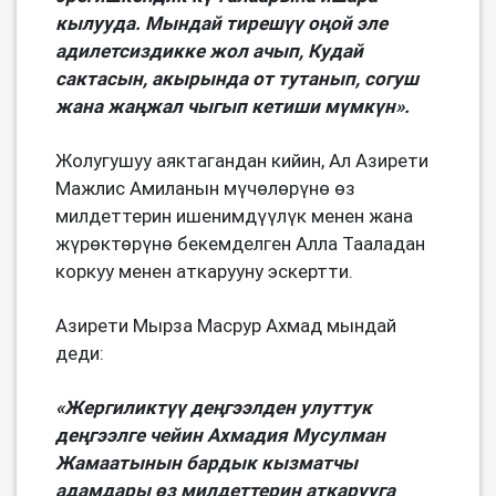
кылууда. Мындай тирешүү оңой эле
адилетсиздикке жол ачып, Кудай
сактасын, акырында от тутанып, согуш
жана жаңжал чыгып кетиши мүмкүн».
Жолугушуу аяктагандан кийин, Ал Азирети
Мажлис Амиланын мүчөлөрүнө өз
милдеттерин ишенимдүүлүк менен жана
жүрөктөрүнө бекемделген Алла Тааладан
коркуу менен аткарууну эскертти.
Азирети Мырза Масрур Ахмад мындай
деди:
«Жергиликтүү деңгээлден улуттук
деңгээлге чейин Ахмадия Мусулман
Жамаатынын бардык кызматчы
адамдары өз милдеттерин аткарууга