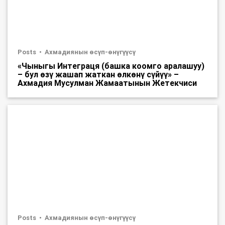
Posts
Ахмадиянын өсүп-өнүгүүсү
«Чыныгы Интеграця (башка коомго аралашуу)
– бул өзү жашап жаткан өлкөнү сүйүү» –
Ахмадия Мусулман Жамаатынын Жетекчиси
Posts
Ахмадиянын өсүп-өнүгүүсү