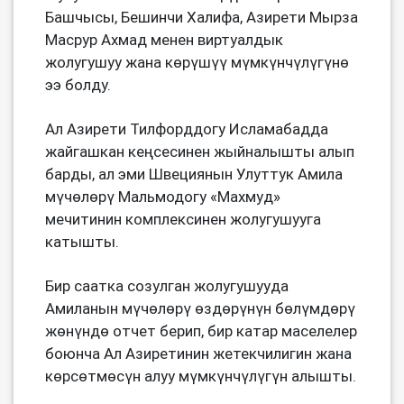
Башчысы, Бешинчи Халифа, Азирети Мырза
Масрур Ахмад менен виртуалдык
жолугушуу жана көрүшүү мүмкүнчүлүгүнө
ээ болду.
Ал Азирети Тилфорддогу Исламабадда
жайгашкан кеңсесинен жыйналышты алып
барды, ал эми Швециянын Улуттук Амила
мүчөлөрү Мальмодогу «Махмуд»
мечитинин комплексинен жолугушууга
катышты.
Бир саатка созулган жолугушууда
Амиланын мүчөлөрү өздөрүнүн бөлүмдөрү
жөнүндө отчет берип, бир катар маселелер
боюнча Ал Азиретинин жетекчилигин жана
көрсөтмөсүн алуу мүмкүнчүлүгүн алышты.