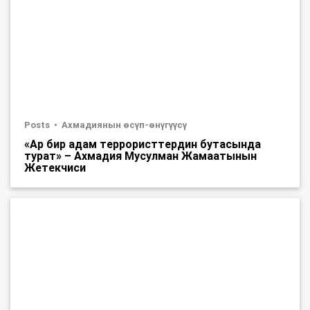
Posts
Ахмадиянын өсүп-өнүгүүсү
«Ар бир адам террористтердин бутасында
турат» – Ахмадия Мусулман Жамаатынын
Жетекчиси