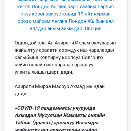
Ошондой эле, Ал Азирети Ислам окууларын
жайылтуу аракети коомдук иш-чараларды
калыбына келтирүү коопсуз болгонго
чейин онлайн иш-чаралар аркылуу
улантылышы шарт деди.
Азирети Мырза Масрур Ахмад мындай
деди:
«
COVID
-19 пандемиясы учурунда
Ахмадия Мусулман Жамааты онлайн
Таблиг (даават) аркылуу Исламды
жайылтуу иш-аракеттерин кыйла