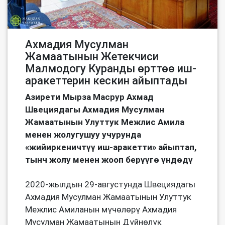
Ахмадия Мусулман
Жамаатынын Жетекчиси
Малмодогу Куранды өрттөө иш-
аракеттерин кескин айыптады
Азирети Мырза Масрур Ахмад
Швециядагы Ахмадия Мусулман
Жамаатынын Улуттук Межлис Амила
менен жолугушуу учурунда
«жийиркеничтүү иш-аракетти» айыптап,
тынч жолу менен жооп берүүгө үндөдү
2020-жылдын 29-августунда Швециядагы
Ахмадия Мусулман Жамаатынын Улуттук
Межлис Амиланын мүчөлөрү Ахмадия
Мусулман Жамаатынын Дүйнөлүк