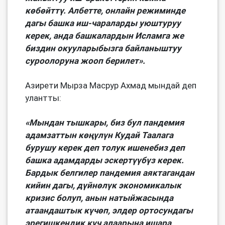
көбөйттү. Албетте, онлайн режиминде
дагы башка иш-чараларды уюштуруу
керек, анда башкалардын Исламга же
биздин окууларыбызга байланыштуу
суроолоруна жооп берилет».
Азирети Мырза Масрур Ахмад мындай деп
улантты:
«Мындан тышкары, биз бул пандемия
адамзаттын көңүлүн Кудай Таалага
бурушу керек деп толук ишенебиз деп
башка адамдарды эскертүүбүз керек.
Бардык белгилер пандемия аяктагандан
кийин дагы, дүйнөлүк экономикалык
кризис болуп, анын натыйжасында
атаандаштык күчөп, элдер ортосундагы
эрегишкендик күч алаарына ишара