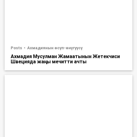
Posts
Ахмадиянын өсүп-өнүгүүсү
Ахмадия Мусулман Жамаатынын Жетекчиси
Швецияда жаңы мечитти ачты