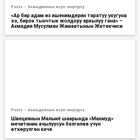
Posts
Ахмадиянын өсүп-өнүгүүсү
«Ар бир адам өз ишенимдерин таратуу укугуна
ээ, бирок тынчтык жолдору аркылуу гана» –
Ахмадия Мусулман Жамаатынын Жетекчиси
Posts
Ахмадиянын өсүп-өнүгүүсү
Швециянын Мальмё шаарында «Махмуд»
мечитинин ачылуусун белгилөө үчүн
өткөрүлгөн кече