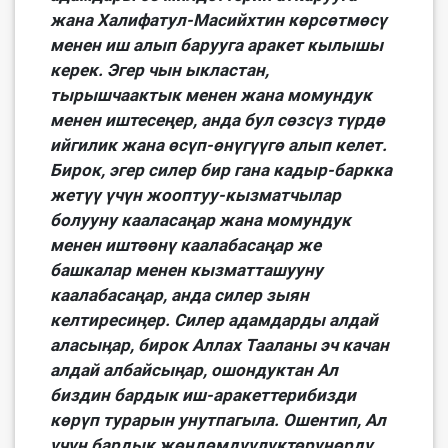
жана Халифатул-Масийхтин көрсөтмөсү
менен иш алып барууга аракет кылышы
керек. Эгер чын ыкластан,
тырышчаактык менен жана момундук
менен иштесеңер, анда бул сөзсүз түрдө
ийгилик жана өсүп-өнүгүүгө алып келет.
Бирок, эгер силер бир гана кадыр-баркка
жетүү үчүн жооптуу-кызматчылар
болууну кааласаңар жана момундук
менен иштөөнү каалабасаңар же
башкалар менен кызматташууну
каалабасаңар, анда силер зыян
келтиресиӊер. Силер адамдарды алдай
аласыӊар, бирок Аллах Тааланы эч качан
алдай албайсыӊар, ошондуктан Ал
биздин бардык иш-аракеттерибизди
көрүп турарын унутпагыла. Ошентип, Ал
үчүн бардык жөндөмдүүлүктөрүңөрдү