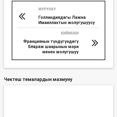
МУРУНКУ
Голландиядагы Лажна
Имаиллахтын жолугушуусу
КИЙИНКИ
Франциянын түндүгүндөгү
Бёвра́ж шаарынын мэри
менен жолугушуу
Чектеш темалардын мазмуну