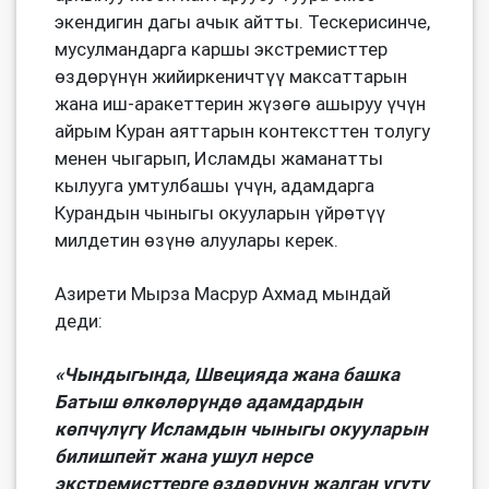
экендигин дагы ачык айтты. Тескерисинче,
мусулмандарга каршы экстремисттер
өздөрүнүн жийиркеничтүү максаттарын
жана иш-аракеттерин жүзөгө ашыруу үчүн
айрым Куран аяттарын контексттен толугу
менен чыгарып, Исламды жаманатты
кылууга умтулбашы үчүн, адамдарга
Курандын чыныгы окууларын үйрөтүү
милдетин өзүнө алуулары керек.
Азирети Мырза Масрур Ахмад мындай
деди:
«Чындыгында, Швецияда жана башка
Батыш өлкөлөрүндө адамдардын
көпчүлүгү Исламдын чыныгы окууларын
билишпейт жана ушул нерсе
экстремисттерге өздөрүнүн жалган үгүтү