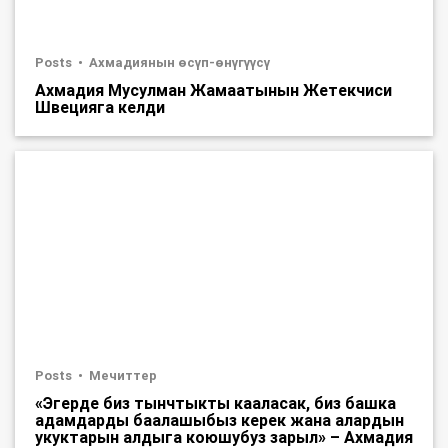
Posts
Ахмадиянын өсүп-өнүгүүсү
Ахмадия Мусулман Жамаатынын Жетекчиси
Швецияга келди
Posts
Мечиттер
«Эгерде биз тынчтыкты кааласак, биз башка
адамдарды баалашыбыз керек жана алардын
укуктарын алдыга коюшубуз зарыл» – Ахмадия