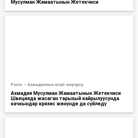
Мусулман Жамаатынын Жетекчиси
Posts
Ахмадиянын өсүп-өнүгүүсү
Ахмадия Мусулман Жамаатынын Жетекчиси
Швецияда жасаган тарыхый кайрылуусунда
качкындар кризис жөнүндө да сүйлөдү