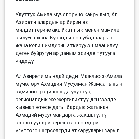
Улуттук Амила мүчөлөрүнө кайрылып, Ал
Азирети алардын ар бирин өз
милдеттерине акыйкаттык менен мамиле
кылууга жана Курандын өз убадаларын
жана келишимдерин аткаруу эң маанилүү
деген буйругун ар дайым эсинде тутууга
үндөдү.
Ал Азирети мындай деди: Мажлис-э-Амила
мүчөлөрү Ахмадия Мусулман Жамаатынын
администрациясында улуттук,
регионалдык же жергиликтүү деңгээлде
кызмат өтөсө дагы, бардык жагынан
Ахмадий мусулмандарга жакшы үлгү
көрсөтүүлөрү керек жана өздөрү
үгүттөгөн нерселерди аткаруулары зарыл.