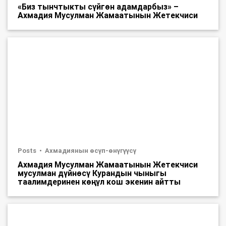
«Биз тынчтыкты сүйгөн адамдарбыз» –
Ахмадия Мусулман Жамаатынын Жетекчиси
Posts
Ахмадиянын өсүп-өнүгүүсү
Ахмадия Мусулман Жамаатынын Жетекчиси
мусулман дүйнөсү Курандын чыныгы
таалимдеринен көңүл кош экенин айтты