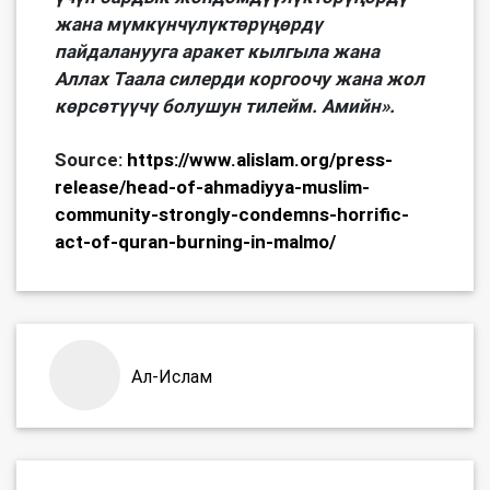
жана мүмкүнчүлүктөрүңөрдү
пайдаланууга аракет кылгыла жана
Аллах Таала силерди коргоочу жана жол
көрсөтүүчү болушун тилейм. Амийн».
Source:
https://www.alislam.org/press-
release/head-of-ahmadiyya-muslim-
community-strongly-condemns-horrific-
act-of-quran-burning-in-malmo/
Ал-Ислам