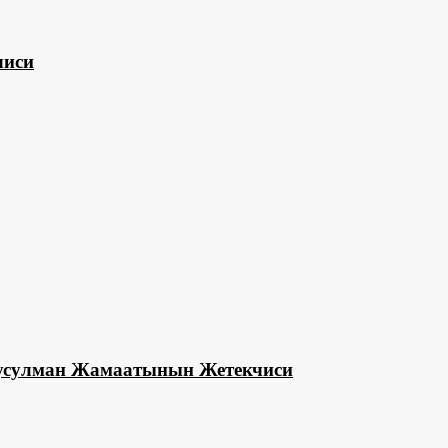
чиси
Мусулман Жамаатынын Жетекчиси