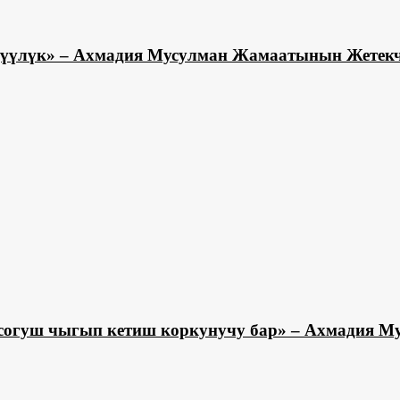
мдүүлүк» – Ахмадия Мусулман Жамаатынын Жетек
к согуш чыгып кетиш коркунучу бар» – Ахмадия 