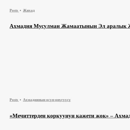
Posts
Жихад
Ахмадия Мусулман Жамаатынын Эл аралык 
Posts
Ахмадиянын өсүп-өнүгүүсү
«Мечиттерден коркуунун кажети жок» – Ахм