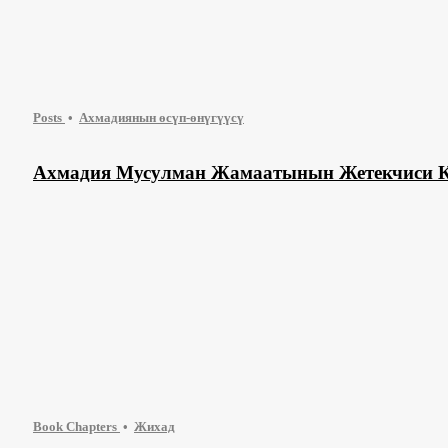
Posts
Ахмадиянын өсүп-өнүгүүсү
Ахмадия Мусулман Жамаатынын Жетекчиси К
Book Chapters
Жихад