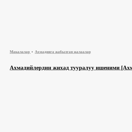
Макалалар
Ахмадияга жабылган жалаалар
Ахмадийлердин жихад тууралуу ишеними [Ахм