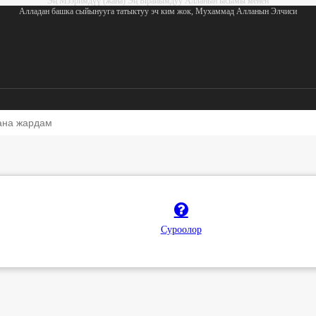
Эң Мээримдүү (жана) Эң Ырайымдуу Алланын ысымы менен
Алладан башка сыйынууга татыктуу эч ким жок, Мухаммад Алланын Элчиси
 кылганбы?
Суроолор