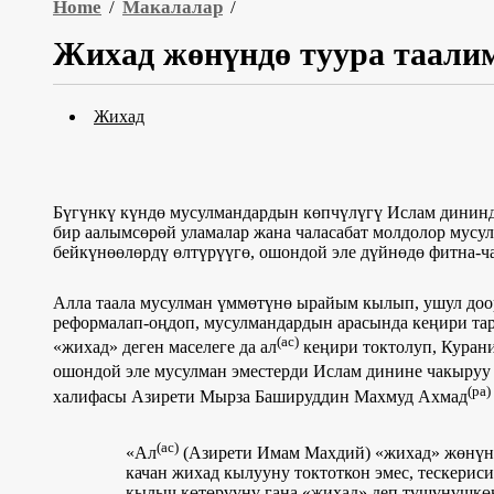
Home
/
Макалалар
/
Жихад жөнүндө туура таали
Жихад
Бүгүнкү күндө мусулмандардын көпчүлүгү Ислам дининде
бир аалымсөрөй уламалар жана чаласабат молдолор мусу
бейкүнөөлөрдү өлтүрүүгө, ошондой эле дүйнөдө фитна-
Алла таала мусулман үммөтүнө ырайым кылып, ушул до
реформалап-оңдоп, мусулмандардын арасында кеңири тар
(ас)
«жихад» деген маселеге да ал
кеңири токтолуп, Куран
ошондой эле мусулман эместерди Ислам динине чакыруу 
(ра)
халифасы Азирети Мырза Башируддин Махмуд Ахмад
(ас)
«Ал
(Азирети Имам Махдий) «жихад» жөнүнд
качан жихад кылууну токтоткон эмес, тескери
кылыч көтөрүүнү гана «жихад» деп түшүнүшкө