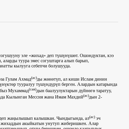
согушууну эле «жихад» деп түшүнүшөт. Ошондуктан, кээ
 аларды туура эмес согуштарга алып барып,
натты кылууга себепчи болушууда.
(ас)
за Гулам Ахмад
ды жөнөтүп, ал киши Ислам динин
шүнүктөр тууралуу түшүндүрүп берген. Алардын катарында
(сав)
ыбыз Мухаммад
дын баалуулуктарын дүйнөгө таратуу,
(ас)
Убада Кылынган Мессия жана Имам Махдий
дын 2-
(ас)
 деп жаңылышып калышкан. Чындыгында, ал
эч
ар жихаддын акыйкатын унутуп жиберишкен. Алар
анааттанышып, отура беришкен, ошондо каапырлык