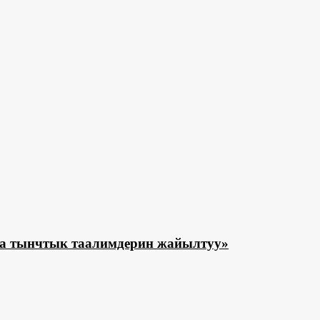
а тынчтык таалимдерин жайылтуу»