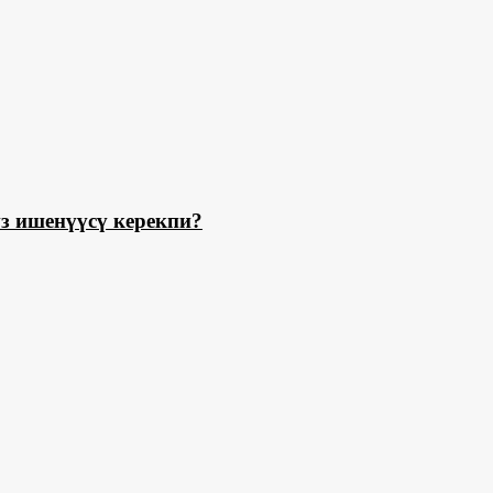
з ишенүүсү керекпи?