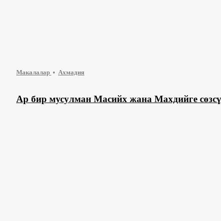
Макалалар
Ахмадия
Ар бир мусулман Масийх жана Махдийге сөзсү