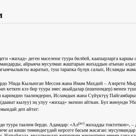
м
ги «жихад» деген маселени туура билбей, каапырларга каршы 
лмандарды, айрыкча мусулман жаштарын жихаддын атынан алдап,
чагымчылыкты жаратып, туш тарапка бүлүк салып, Исламды жама
ордо Убада Кылынган Мессия жана Имам Махдий – Азирети Мыр
ап кеткен кээ бир туура эмес акыйдалар (ишенимдер) менен тү
и каримдин таалимдерин, Исламдын жана Сүйүктүү Пайгамбар
(даават кылуу) эң улуу «жихад» экенин айткан. Бул жөнүндө 
мындай деп айтат:
(ас)
ө туура таалим берди. Адамдар: «Ал
жихадды токтоткон», –
синче ал киши төмөндөгүдөй нерсеге басым жасаган: мусулманд
н. Натыйжада, мусулмандар жетишкен жеңиштери менен гана к