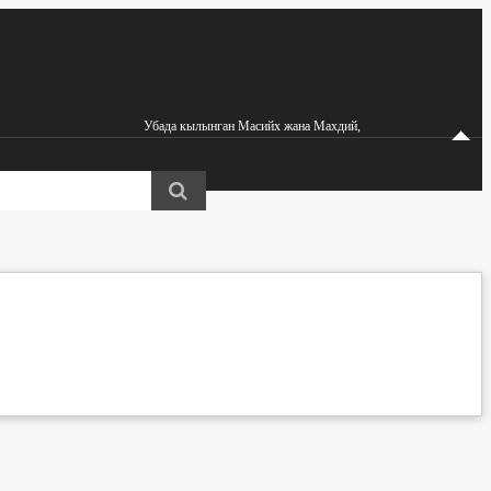
Убада кылынган Масийх жана Махдий,
Азирети Мырза Гулам Ахмад (ас)га ишенүүчү мусулмандар