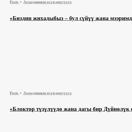
Posts
Ахмадиянын өсүп-өнүгүүсү
«Биздин жихадыбыз – бул сүйүү жана мээри
Posts
Ахмадиянын өсүп-өнүгүүсү
«Блоктор түзүлүүдө жана дагы бир Дүйнөлү