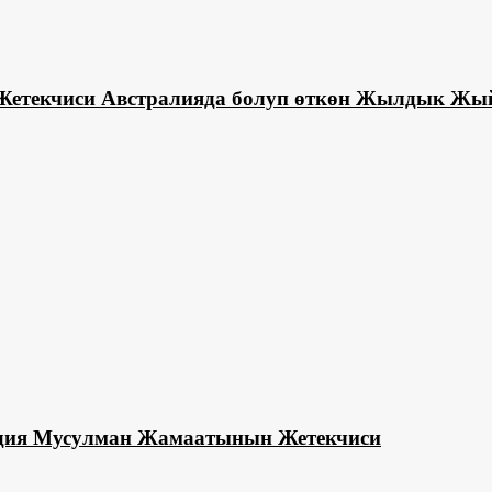
Жетекчиси Австралияда болуп өткөн Жылдык Ж
адия Мусулман Жамаатынын Жетекчиси