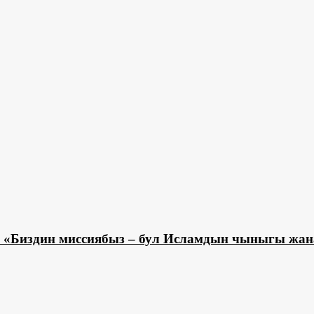
 «Биздин миссиябыз – бул Исламдын чыныгы жан