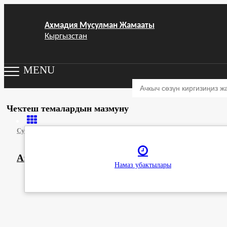
Ахмадия Мусулман Жамааты
Кыргызстан
MENU
Чектеш темалардын мазмуну
Суроолор
Жихад
Азирети Мырза Гулам Ахмад Жихадды бекер
Намаз убактылары