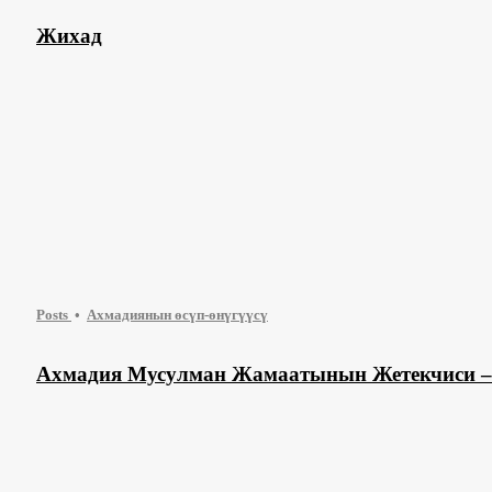
Жихад
Posts
Ахмадиянын өсүп-өнүгүүсү
Ахмадия Мусулман Жамаатынын Жетекчиси –