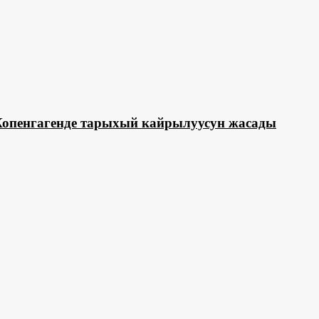
опенгагенде тарыхый кайрылуусун жасады