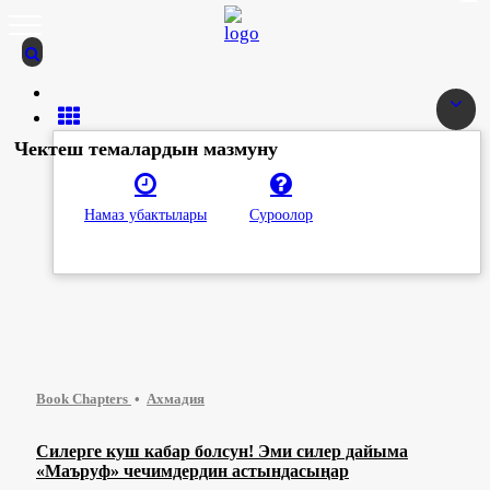
Чектеш темалардын мазмуну
Намаз убактылары
Суроолор
Book Chapters
Ахмадия
Силерге куш кабар болсун! Эми силер дайыма
«Маъруф» чечимдердин астындасыңар