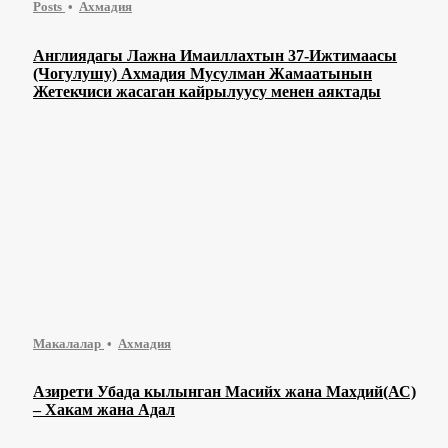
Posts
Ахмадия
Англиядагы Лажна Имаиллахтын 37-Ижтимаасы
(Чогулушу) Ахмадия Мусулман Жамаатынын
Жетекчиси жасаган кайрылуусу менен аяктады
Макалалар
Ахмадия
Азирети Убада кылынган Масийх жана Махдий(АС)
– Хакам жана Адал