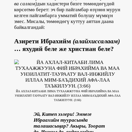
ва саллам)
дын хадистери бизге төмөндөгүдөй
көрсөтмө берет: эч бир пайгамбар өзүнөн мурун
келген пайгамбарга умматий болушу мүмкүн
эмес. Мисалы, төмөндөгү куттуу аяттан даана
байкалгандай:
Азирети Ибрахийм
(алайхиссалаам)
… яхудий беле же христиан беле?
ЙА АХЛАЛ-КИТААБИ ЛИМА ТУХААЖЖУУНА ФИЙ ИБРАХИЙМА ВА МАА
УНЗИЛАТИТ-ТАУРААТУ ВАЛ-ИНЖИЙЛУ ИЛЛАА МИМ-БАЪДИХИЙ АФА-ЛАА
ТАЪКИЛУУН. (3:66)
Эй, Китеп ээлери! Эмнеге
Ибраахийм туурасында
талашасыңар? Акыры, Тоорат
да, Инжил да, андан кийин