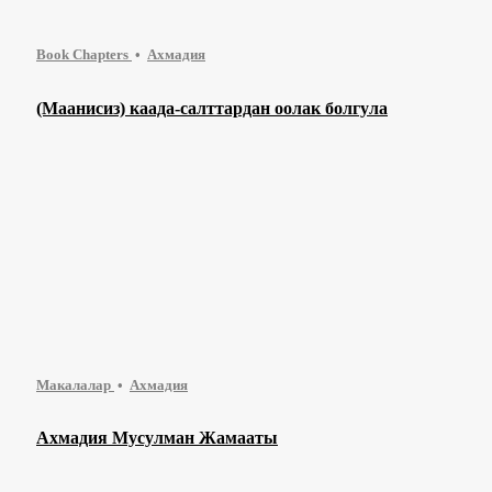
Book Chapters
Ахмадия
(Маанисиз) каада-салттардан оолак болгула
Макалалар
Ахмадия
Ахмадия Мусулман Жамааты