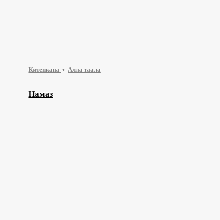
Китепкана
Алла таала
Намаз