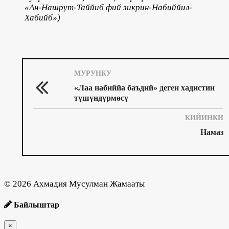
«Ан-Нашрут-Таййиб фий зикрин-Набиййил-
Хабийб»)
МУРУНКУ
«Лаа набиййа баъдий» деген хадистин
түшүндүрмөсү
КИЙИНКИ
Намаз
© 2026 Ахмадия Мусулман Жамааты
Байлыштар
×