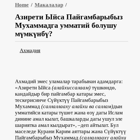
Home
/
Макалалар
/
Азирети Ыйса Пайгамбарыбыз
Мухаммадга умматий болушу
мүмкүнбү?
Ахмадия
Ахмадий эмес уламалар тарабынан адамдарга:
«Азирети Ыйса
(алайхиссалаам)
түшкөндө,
кандайдыр бир пайгамбар катары эмес,
тескерисинче Сүйүктүү Пайгамбарыбыз
Мухаммад
(саллаллааху алайхи ва саллам)
дын
умматийси катары түшөт жана өзү дагы Ислам
динине амал кылат, башкаларды дагы ушул эле
шариятка амал кылдырат», –деп айтылат. Бул
маселеде Курани Карим аяттары жана Сүйүктүү
Пайгамбарыбыз Мухаммад
(саллаллааху алайхи