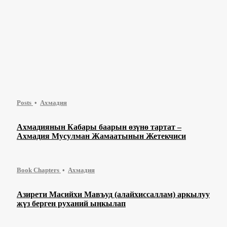
Posts
Ахмадия
Ахмадиянын Кабары баарын өзүнө тартат –
Ахмадия Мусулман Жамаатынын Жетекчиси
Book Chapters
Ахмадия
Азирети Масийхи Мавъуд (алайхиссаллам) аркылуу
жүз берген руханий ыңкылап