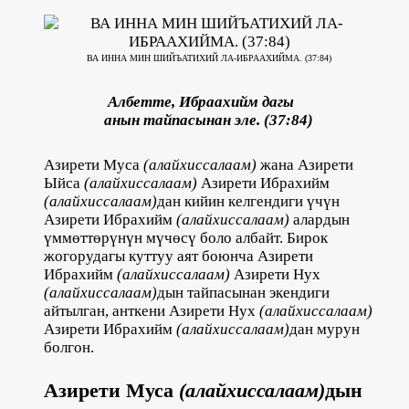
ВА ИННА МИН ШИЙЪАТИХИЙ ЛА-ИБРААХИЙМА. (37:84)
Албетте, Ибраахийм дагы
анын тайпасынан эле. (37:84)
Азирети Муса
(алайхиссалаам)
жана Азирети
Ыйса
(алайхиссалаам)
Азирети Ибрахийм
(алайхиссалаам)
дан кийин келгендиги үчүн
Азирети Ибрахийм
(алайхиссалаам)
алардын
үммөттөрүнүн мүчөсү боло албайт. Бирок
жогорудагы куттуу аят боюнча Азирети
Ибрахийм
(алайхиссалаам)
Азирети Нух
(алайхиссалаам)
дын тайпасынан экендиги
айтылган, анткени Азирети Нух
(алайхиссалаам)
Азирети Ибрахийм
(алайхиссалаам)
дан мурун
болгон.
Азирети Муса
(алайхиссалаам)
дын