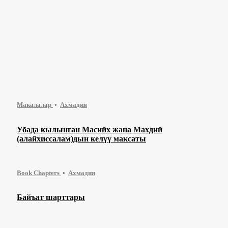
Макалалар
Ахмадия
Убада кылынган Масийх жана Махдий
(алайхиссалам)дын келүү максаты
Book Chapters
Ахмадия
Байъат шарттары