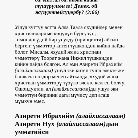
түшүрүлгөн го! Демек, ой
жүгүртпөйсүңөрбү? (3:66)
Ушул куттуу аятта Алла Таала яхудийлер менен
христиандардын көңүлүн бургузуп,
төмөндөгүдөй бир усулду (принципти) айтып
берген: үммөттөр китеп түшкөндөн кийин пайда
болот. Мисалы, яхудий жана христиан
үммөттөрү Тоорат жана Инжил түшкөндөн
кийин пайда болгон. Ал эми Азирети Ибрахийм
(алайхиссалаам)
ушул эки китеп түшө электе же
башкача сөздөр менен айтканда, яхудий жана
христиан үммөттөрү түзүлө электе келген болчу.
Ошондуктан, ал
(алайхиссалаам)
ды ушул эки
үммөттүн биринин дагы мүчөсү деп аташ
мүмкүн эмес.
Азирети Ибрахийм
(алайхиссалаам)
Азирети Нух
(алайхиссалаам)
дын
умматийси