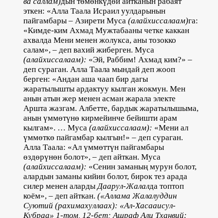
ва саллам)
дын төмөнкүдөй айтканын рабаят
эткен: «Алла Таала Исраил уулдарынын
пайгамбары – Азирети Муса
(алайхиссалаам)
га:
«Кимде-ким Ахмад Мужтабааны четке каккан
ахвалда Мени менен жолукса, аны тозокко
салам», – деп вахий жиберген. Муса
(алайхиссалаам):
«Эй, Раббим! Ахмад ким?» –
деп сураган. Алла Таала мындай деп жооп
берген: «Андан аша чаап бир дагы
жаратылышты ардактуу кылган жокмун. Мен
анын атын жер менен асман жарала электе
Аршта жазгам. Албетте, бардык жаратылышыма,
анын үммөтүнө кирмейинче бейишти арам
кылгам». … Муса
(алайхиссалаам):
«Мени ал
үммөткө пайгамбар кылгын!» – деп сураган.
Алла Таала: «Ал үммөттүн пайгамбары
өздөрүнөн болот», – деп айткан. Муса
(алайхиссалаам):
«Сенин заманың мурун болот,
алардын заманы кийин болот, бирок тез арада
силер менен аларды
Даарул-Жалал
да топтоп
коём», – деп айткан.
(«Аллама Жалалуддин
Суютий (рахимахуллаах): «Ал-Хасааисул-
Кубраа» 1-том, 12-бет; Ашраф Али Тханвий: