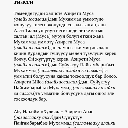
тилеги
Төмөндөгүдөй хадисте Азирети Муса
(алайхиссалаам)
дын Мухаммад үммөтүнө
кошулуу тилеги жөнүндө сөз кылынган, аны
Алла Таала ушунун негизинде четке кагып
салган: ал (Муса) мурун болуп өткөн жана
Мухаммад үммөтү Азирети Муса
(алайхиссалаам)
дан чамасы эки миң жылдан
кийин Курандын түшүүсү менен түзүлүшү керек
болчу. Ой жүгүртүү керек, Азирети Муса
(алайхиссалаам)
дын Сүйүктүү Пайгамбарыбыз
Мухаммад
(саллаллааху алайхи ва саллам)
га
умматий болуусуна кайсы тоскоолдук бар болсо,
Азирети Ыйса
(алайхиссалаам)
дын Сүйүктүү
Пайгамбарыбыз Мухаммад
(саллаллааху алайхи
ва саллам)
га умматий болуусуна дагы ошол эле
тоскоолдук бар.
Абу Наъийм «Хулияда» Азирети Анас
(разияллааху анху)
дан Сүйүктүү
Пайгамбарыбыз Мухаммад
(саллаллааху алайхи