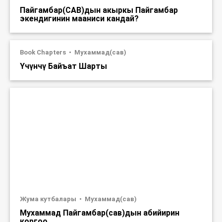
Пайгамбар(САВ)дын акыркы Пайгамбар
экендигинин мааниси кандай?
Book Chapters
Мухаммад(сав)
Үчүнчү Байъат Шарты
Жума кутбалары
Мухаммад(сав)
Мухаммад Пайгамбар(сав)дын абийирин
коргоо