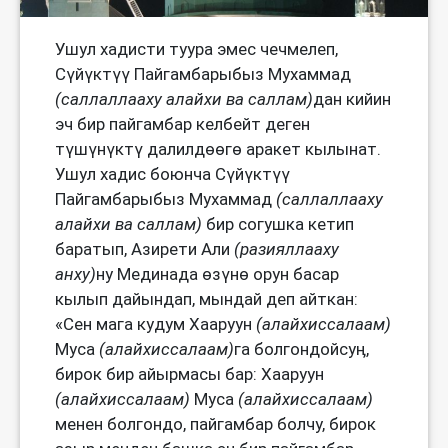
Ушул хадисти туура эмес чечмелеп,
Сүйүктүү Пайгамбарыбыз Мухаммад
(саллаллааху алайхи ва саллам)
дан кийин
эч бир пайгамбар келбейт деген
түшүнүктү далилдөөгө аракет кылынат.
Ушул хадис боюнча Сүйүктүү
Пайгамбарыбыз Мухаммад
(саллаллааху
алайхи ва саллам)
бир согушка кетип
баратып, Азирети Али
(разияллааху
анху)
ну Мединада өзүнө орун басар
кылып дайындап, мындай деп айткан:
«Сен мага кудум Хааруун
(алайхиссалаам)
Муса
(алайхиссалаам)
га болгондойсуӊ,
бирок бир айырмасы бар: Хааруун
(алайхиссалаам)
Муса
(алайхиссалаам)
менен болгондо, пайгамбар болчу, бирок