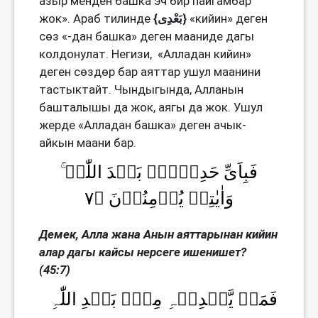
азыр менден башка эч бир пайгамбар
жок». Араб тилинде
{بَعْدِى}
«кийин» деген
сөз «-дан башка» деген мааниде дагы
колдонулат. Негизи, «Алладан кийин»
деген сөздөр бар аяттар ушул маанини
тастыктайт. Чындыгында, Алланын
башталышы да жок, аягы да жок. Ушул
жерде «Алладан башка» деген ачык-
айкын маани бар.
ۚ فَبِاَیِّ حَدِیۡثٍۭ بَعۡدَ اللّٰہِ
وَاٰیٰتِہٖ یُؤۡمِنُوۡنَ ﴿۷
Демек, Алла жана Анын аяттарынан кийин
алар дагы кайсы нерсеге ишенишет?
(45:7)
فَمَنۡ یَّہۡدِیۡہِ مِنۡۢ بَعۡدِ اللّٰہِ