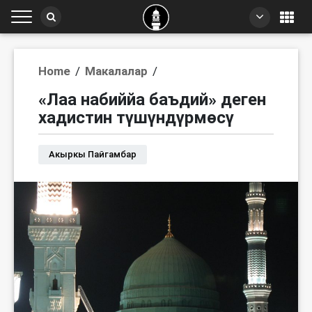
Home
/
Макалалар
/
«Лаа набиййа баъдий» деген
хадистин түшүндүрмөсү
Акыркы Пайгамбар