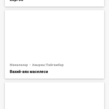
Макалалар
Акыркы Пайгамбар
Вахий-аян маселеси