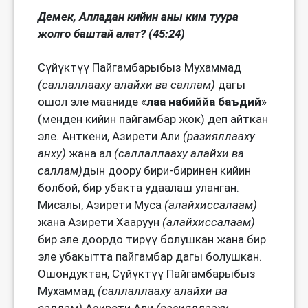
Демек, Алладан кийин аны ким туура
жолго баштай алат? (45:24)
Сүйүктүү Пайгамбарыбыз Мухаммад
(саллаллааху алайхи ва саллам)
дагы
ошол эле мааниде «
лаа набиййа баъдий
»
(менден кийин пайгамбар жок) деп айткан
эле. Анткени, Азирети Али
(разияллааху
анху)
жана ал
(саллаллааху алайхи ва
саллам)
дын доору бири-биринен кийин
болбой, бир убакта удаалаш уланган.
Мисалы, Азирети Муса
(алайхиссалаам)
жана Азирети Хааруун
(алайхиссалаам)
бир эле доордо тирүү болушкан жана бир
эле убакытта пайгамбар дагы болушкан.
Ошондуктан, Сүйүктүү Пайгамбарыбыз
Мухаммад
(саллаллааху алайхи ва