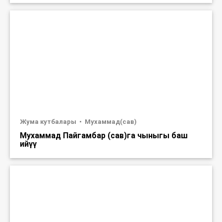
Жума кутбалары
Мухаммад(сав)
Мухаммад Пайгамбар (сав)га чыныгы баш
ийүү