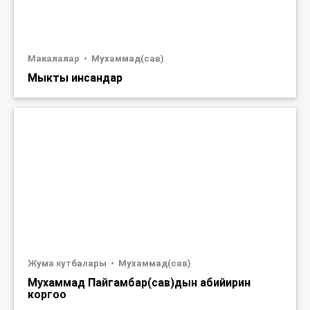
Макалалар
Мухаммад(сав)
Мыкты инсандар
Жума кутбалары
Мухаммад(сав)
Мухаммад Пайгамбар(сав)дын абийирин
коргоо