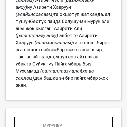
саллам)
Азирети Али
(разияллааху
анху)
ну Азирети Хааруун
(алайхиссалаам)
га окшотуп жатканда, ал
түшүнбөстүк пайда болушунан мурун эле
аны жок кылган: Азирети Али
(разияллааху анху)
албетте Азирети
Хааруун
(алайхиссалаам)
га окшош, бирок
ага окшош пайгамбар эмес жана азыр,
тактап айтканда, ушул сөз айтылган
убакта Сүйүктүү Пайгамбарыбыз
Мухаммад
(саллаллааху алайхи ва
саллам)
дан башка эч бир пайгамбар жок
экен.
МУРУНКУ