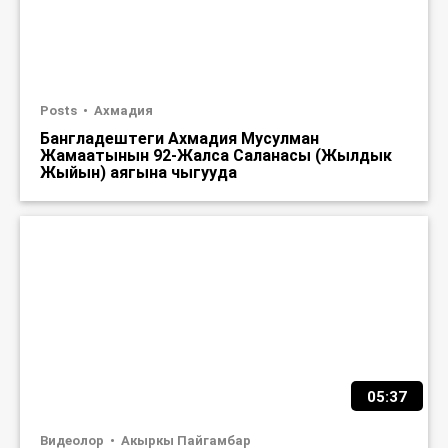
Posts
Ахмадия
Бангладештеги Ахмадия Мусулман
Жамаатынын 92-Жалса Саланасы (Жылдык
Жыйын) аягына чыгууда
05:37
Видеолор
Акыркы Пайгамбар