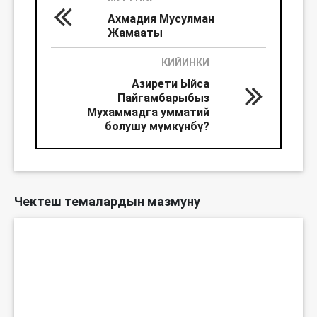
Ахмадия Мусулман
Жамааты
КИЙИНКИ
Азирети Ыйса
Пайгамбарыбыз
Мухаммадга умматий
болушу мүмкүнбү?
Чектеш темалардын мазмуну