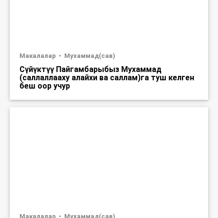
Макалалар
Мухаммад(сав)
Сүйүктүү Пайгамбарыбыз Мухаммад
(саллаллааху алайхи ва саллам)га туш келген
беш оор учур
Макалалар
Мухаммад(сав)