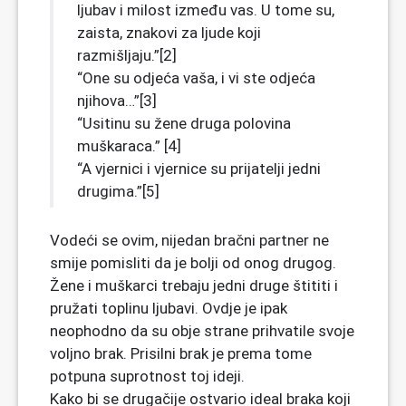
ljubav i milost između vas. U tome su,
zaista, znakovi za ljude koji
razmišljaju.”[2]
“One su odjeća vaša, i vi ste odjeća
njihova…”[3]
“Usitinu su žene druga polovina
muškaraca.” [4]
“A vjernici i vjernice su prijatelji jedni
drugima.”[5]
Vodeći se ovim, nijedan bračni partner ne
smije pomisliti da je bolji od onog drugog.
Žene i muškarci trebaju jedni druge štititi i
pružati toplinu ljubavi. Ovdje je ipak
neophodno da su obje strane prihvatile svoje
voljno brak. Prisilni brak je prema tome
potpuna suprotnost toj ideji.
Kako bi se drugačije ostvario ideal braka koji