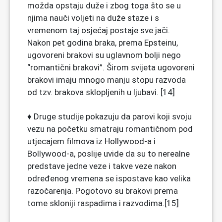
možda opstaju duže i zbog toga što se u
njima nauči voljeti na duže staze i s
vremenom taj osjećaj postaje sve jači.
Nakon pet godina braka, prema Epsteinu,
ugovoreni brakovi su uglavnom bolji nego
“romantični brakovi”. Širom svijeta ugovoreni
brakovi imaju mnogo manju stopu razvoda
od tzv. brakova sklopljenih u ljubavi. [14]
♦ Druge studije pokazuju da parovi koji svoju
vezu na početku smatraju romantičnom pod
utjecajem filmova iz Hollywood-a i
Bollywood-a, poslije uvide da su to nerealne
predstave jedne veze i takve veze nakon
određenog vremena se ispostave kao velika
razočarenja. Pogotovo su brakovi prema
tome skloniji raspadima i razvodima.[15]