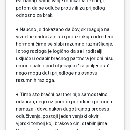
Pardaha(osamljivanje muškarca i žene), i
potom da se odluče protiv ili za prijedlog
odnosno za brak.
♦ Naučno je dokazano da čovjek reaguje na
vizuelne nadražaje što prouzrokuju određeni
hormoni čime se slabi razumno razmišljanje.
Iz tog razloga je logično da se i roditelji
uključe u odabir bračnog partnera jer oni nisu
emocionalno pod utjecajem ‘zaljubljenosti’
nego mogu dati prijedloge na osnovu
razumnih razloga.
♦ Time što bračni partner nije samostalno
odabran, nego uz pomoć porodice i pomoću
namaza i dova nakon dugotrajnog procesa
odlučivanja, postoji jedan vanjski okvir,
vjerski temelj koji brakove čini stabilnijima.