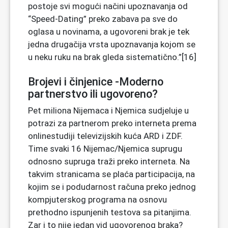
postoje svi mogući načini upoznavanja od
“Speed-Dating” preko zabava pa sve do
oglasa u novinama, a ugovoreni brak je tek
jedna drugačija vrsta upoznavanja kojom se
u neku ruku na brak gleda sistematično.”[16]
Brojevi i činjenice -Moderno
partnerstvo ili ugovoreno?
Pet miliona Nijemaca i Njemica sudjeluje u
potrazi za partnerom preko interneta prema
onlinestudiji televizijskih kuća ARD i ZDF.
Time svaki 16 Nijemac/Njemica suprugu
odnosno supruga traži preko interneta. Na
takvim stranicama se plaća participacija, na
kojim se i podudarnost računa preko jednog
kompjuterskog programa na osnovu
prethodno ispunjenih testova sa pitanjima.
Zar i to nije jedan vid ugovorenog braka?