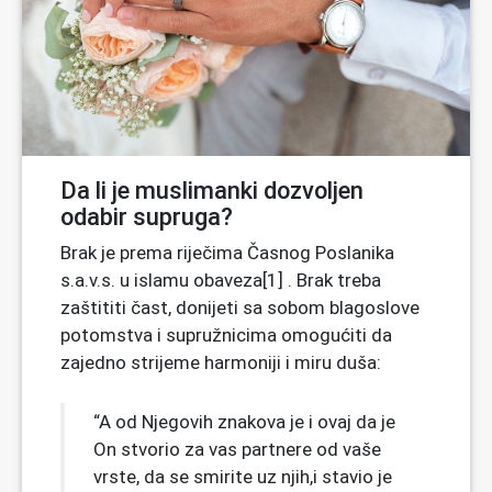
Da li je muslimanki dozvoljen
odabir supruga?
Brak je prema riječima Časnog Poslanika
s.a.v.s. u islamu obaveza[1] . Brak treba
zaštititi čast, donijeti sa sobom blagoslove
potomstva i supružnicima omogućiti da
zajedno strijeme harmoniji i miru duša:
“A od Njegovih znakova je i ovaj da je
On stvorio za vas partnere od vaše
vrste, da se smirite uz njih,i stavio je