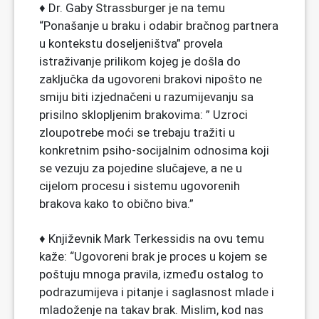
♦ Dr. Gaby Strassburger je na temu
“Ponašanje u braku i odabir bračnog partnera
u kontekstu doseljeništva” provela
istraživanje prilikom kojeg je došla do
zaključka da ugovoreni brakovi nipošto ne
smiju biti izjednačeni u razumijevanju sa
prisilno sklopljenim brakovima: ” Uzroci
zloupotrebe moći se trebaju tražiti u
konkretnim psiho-socijalnim odnosima koji
se vezuju za pojedine slučajeve, a ne u
cijelom procesu i sistemu ugovorenih
brakova kako to obično biva.”
♦ Književnik Mark Terkessidis na ovu temu
kaže: “Ugovoreni brak je proces u kojem se
poštuju mnoga pravila, između ostalog to
podrazumijeva i pitanje i saglasnost mlade i
mladoženje na takav brak. Mislim, kod nas