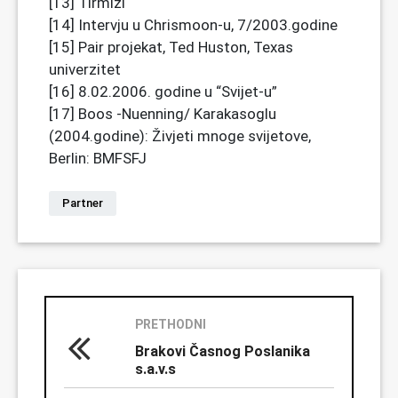
[13] Tirmizi
[14] Intervju u Chrismoon-u, 7/2003.godine
[15] Pair projekat, Ted Huston, Texas
univerzitet
[16] 8.02.2006. godine u “Svijet-u”
[17] Boos -Nuenning/ Karakasoglu
(2004.godine): Živjeti mnoge svijetove,
Berlin: BMFSFJ
Partner
PRETHODNI
Brakovi Časnog Poslanika
s.a.v.s