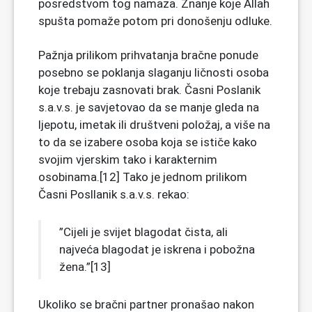
posredstvom tog namaza. Znanje koje Allah
spušta pomaže potom pri donošenju odluke.
Pažnja prilikom prihvatanja bračne ponude
posebno se poklanja slaganju ličnosti osoba
koje trebaju zasnovati brak. Časni Poslanik
s.a.v.s. je savjetovao da se manje gleda na
ljepotu, imetak ili društveni položaj, a više na
to da se izabere osoba koja se ističe kako
svojim vjerskim tako i karakternim
osobinama.[12] Tako je jednom prilikom
Časni Posllanik s.a.v.s. rekao:
”Cijeli je svijet blagodat čista, ali
najveća blagodat je iskrena i pobožna
žena.”[13]
Ukoliko se bračni partner pronašao nakon