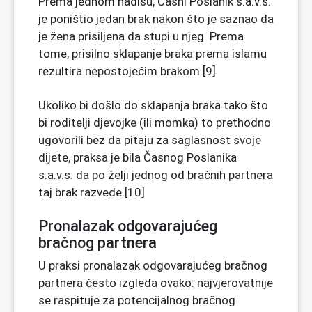
Prema jednom hadisu, Časni Poslanik s.a.v.s.
je poništio jedan brak nakon što je saznao da
je žena prisiljena da stupi u njeg. Prema
tome, prisilno sklapanje braka prema islamu
rezultira nepostojećim brakom.[9]
Ukoliko bi došlo do sklapanja braka tako što
bi roditelji djevojke (ili momka) to prethodno
ugovorili bez da pitaju za saglasnost svoje
dijete, praksa je bila Časnog Poslanika
s.a.v.s. da po želji jednog od bračnih partnera
taj brak razvede.[10]
Pronalazak odgovarajućeg
bračnog partnera
U praksi pronalazak odgovarajućeg bračnog
partnera često izgleda ovako: najvjerovatnije
se raspituje za potencijalnog bračnog