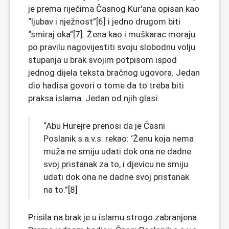
je prema riječima Časnog Kur'ana opisan kao
“ljubav i nježnost”[6] i jedno drugom biti
“smiraj oka”[7]. Žena kao i muškarac moraju
po pravilu nagovijestiti svoju slobodnu volju
stupanja u brak svojim potpisom ispod
jednog dijela teksta bračnog ugovora. Jedan
dio hadisa govori o tome da to treba biti
praksa islama. Jedan od njih glasi:
“Abu Hurejre prenosi da je Časni
Poslanik s.a.v.s. rekao: ‘Ženu koja nema
muža ne smiju udati dok ona ne dadne
svoj pristanak za to, i djevicu ne smiju
udati dok ona ne dadne svoj pristanak
na to.”[8]
Prisila na brak je u islamu strogo zabranjena.