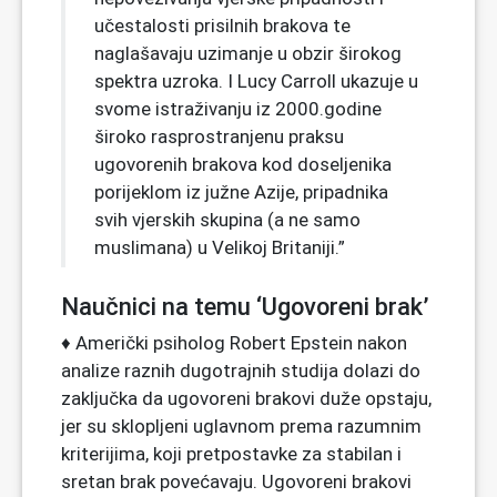
učestalosti prisilnih brakova te
naglašavaju uzimanje u obzir širokog
spektra uzroka. I Lucy Carroll ukazuje u
svome istraživanju iz 2000.godine
široko rasprostranjenu praksu
ugovorenih brakova kod doseljenika
porijeklom iz južne Azije, pripadnika
svih vjerskih skupina (a ne samo
muslimana) u Velikoj Britaniji.”
Naučnici na temu ‘Ugovoreni brak’
♦ Američki psiholog Robert Epstein nakon
analize raznih dugotrajnih studija dolazi do
zaključka da ugovoreni brakovi duže opstaju,
jer su sklopljeni uglavnom prema razumnim
kriterijima, koji pretpostavke za stabilan i
sretan brak povećavaju. Ugovoreni brakovi