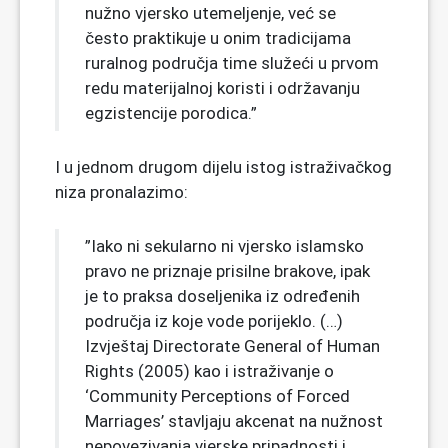
nužno vjersko utemeljenje, već se
često praktikuje u onim tradicijama
ruralnog područja time služeći u prvom
redu materijalnoj koristi i održavanju
egzistencije porodica.”
I u jednom drugom dijelu istog istraživačkog
niza pronalazimo:
”Iako ni sekularno ni vjersko islamsko
pravo ne priznaje prisilne brakove, ipak
je to praksa doseljenika iz određenih
područja iz koje vode porijeklo. (…)
Izvještaj Directorate General of Human
Rights (2005) kao i istraživanje o
‘Community Perceptions of Forced
Marriages’ stavljaju akcenat na nužnost
nepovezivanja vjerske pripadnosti i