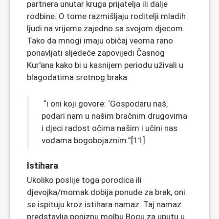
partnera unutar kruga prijatelja ili dalje
rodbine. O tome razmišljaju roditelji mladih
ljudi na vrijeme zajedno sa svojom djecom.
Tako da mnogi imaju običaj veoma rano
ponavljati sljedeće zapovijedi Časnog
Kur'ana kako bi u kasnijem periodu uživali u
blagodatima sretnog braka:
“i oni koji govore: ‘Gospodaru naš,
podari nam u našim bračnim drugovima
i djeci radost očima našim i učini nas
vođama bogobojaznim.”[11]
Istihara
Ukoliko poslije toga porodica ili
djevojka/momak dobija ponude za brak, oni
se ispituju kroz istihara namaz. Taj namaz
predstavlja poniznu molbu Bogu za uputu u