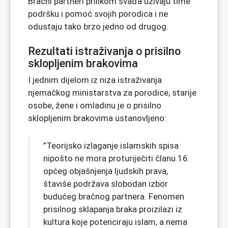
Bračni partneri prilikom svađa uživaju time
podršku i pomoć svojih porodica i ne
odustaju tako brzo jedno od drugog.
Rezultati istraživanja o prisilno
sklopljenim brakovima
I jednim dijelom iz niza istraživanja
njemačkog ministarstva za porodice, starije
osobe, žene i omladinu je o prisilno
sklopljenim brakovima ustanovljeno:
”Teorijsko izlaganje islamskih spisa
nipošto ne mora proturiječiti članu 16.
općeg objašnjenja ljudskih prava,
štaviše podržava slobodan izbor
budućeg bračnog partnera. Fenomen
prisilnog sklapanja braka proizilazi iz
kultura koje potenciraju islam, a nema