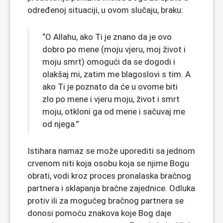
određenoj situaciji, u ovom slučaju, braku:
“O Allahu, ako Ti je znano da je ovo
dobro po mene (moju vjeru, moj život i
moju smrt) omogući da se dogodi i
olakšaj mi, zatim me blagoslovi s tim. A
ako Ti je poznato da će u ovome biti
zlo po mene i vjeru moju, život i smrt
moju, otkloni ga od mene i sačuvaj me
od njega.”
Istihara namaz se može uporediti sa jednom
crvenom niti koja osobu koja se njime Bogu
obrati, vodi kroz proces pronalaska bračnog
partnera i sklapanja bračne zajednice. Odluka
protiv ili za mogućeg bračnog partnera se
donosi pomoću znakova koje Bog daje