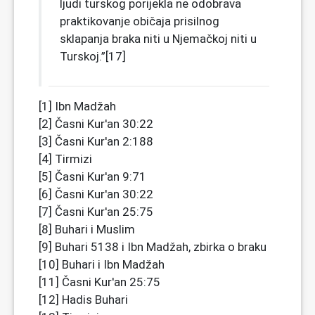
ljudi turskog porijekla ne odobrava
praktikovanje običaja prisilnog
sklapanja braka niti u Njemačkoj niti u
Turskoj.”[17]
[1] Ibn Madžah
[2] Časni Kur'an 30:22
[3] Časni Kur'an 2:188
[4] Tirmizi
[5] Časni Kur'an 9:71
[6] Časni Kur'an 30:22
[7] Časni Kur'an 25:75
[8] Buhari i Muslim
[9] Buhari 5138 i Ibn Madžah, zbirka o braku
[10] Buhari i Ibn Madžah
[11] Časni Kur'an 25:75
[12] Hadis Buhari