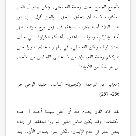
لأجمع الجميع تحت رحمة الله تعالى، ولكن يبدو أن القدر
المكتوب لا بد أن يتحقق. الحق.. والحق أقول.. إن دور
هذه البلاد أيضا يقترب بسرعة، فإن زمن نوح سوف يظهر
أمام نواظركم، وسوف تشاهدون بأعينكم الكوارث التي حلّت
بمدن لوط، ولكن الله بطيء في إظهار سخطه، فتوبوا حتى
تدرككم رحمة الله، فإن من لا يخشى الله ليس من الأحياء
بل هو يقينًا من الأموات”.
(معرّب عن الترجمة الإنجليزية- كتاب: حقيقة الوحي ص
256- 257)
لقد كاد القرن ينصرم منذ أن أعلن سيدنا أحمد
هذه
الكلمات، وقد يكون للناس الذين لم يروا تحققها في زمانه
بعض العذر في عدم الإيمان، ولكن المرء يتساءل الآن.. بعد