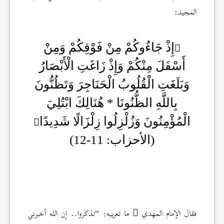
المجيد:
إِذْ جَاءُوكُمْ مِنْ فَوْقِكُمْ وَمِنْ
أَسْفَلَ مِنْكُمْ وَإِذْ زَاغَتِ الْأَبْصَارُ
وَبَلَغَتِ الْقُلُوبُ الْحَنَاجِرَ وَتَظُنُّونَ
بِاللَّهِ الظُّنُونَا * هُنَالِكَ ابْتُلِيَ
الْمُؤْمِنُونَ وَزُلْزِلُوا زِلْزَالًا شَدِيدًا
(الأحزاب: 11-12)
فقال الإمام المهدي
ما تعريبه: “تذكروا.. إن الله أخبرني