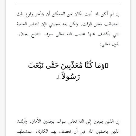
إن لم أكن قد أتيت لكان من الممكن أن يتأخر وقوع تلك
المصائب بعض الوقت، ولكن بعد مجيئي فإن التدابير الخفية
التي يكشف عنها غضب الله تعالى سوف تتضح بجلاء.
يقول تعالى:
وَمَا كُنَّا مُعَذّبِينَ حَتَّى نَبْعَثَ
رَسُولاً
.
إن الذين يتوبون إلى الله تعالى سوف يجدون الأمان، وأولئك
الذين يخشون الله قبل أن تعصف بهم الكارثة، ستشملهم