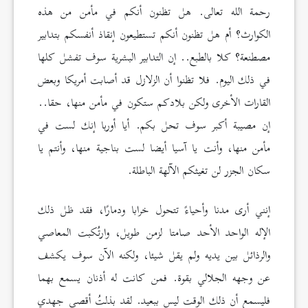
رحمة الله تعالى. هل تظنون أنكم في مأمن من هذه
الكوارث؟ أم هل تظنون أنكم تستطيعون إنقاذ أنفسكم بتدابير
مصطنعة؟ كلا بالطبع.. إن التدابير البشرية سوف تفشل كلها
في ذلك اليوم. فلا تظنوا أن الزلازل قد أصابت أمريكا وبعض
القارات الأخرى ولكن بلادكم ستكون في مأمن منها، حقا..
إن مصيبة أكبر سوف تحل بكم. أيا أوربا إنك لست في
مأمن منها، وأنت يا آسيا أيضا لست بناجية منها، وأنتم يا
سكان الجزر لن تغيثكم الآلهة الباطلة.
إنني أرى مدنا وأحياءً تتحول خرابا ودمارًا، فقد ظل ذلك
الإله الواحد الأحد صامتا لزمن طويل، وارتُكبت المعاصي
والرذائل بين يديه ولم يقل شيئا، ولكنه الآن سوف يكشف
عن وجهه الجلالي بقوة. فمن كانت له أذنان يسمع بهما
فليسمع أن ذلك الوقت ليس ببعيد. لقد بذلتُ أقصى جهدي