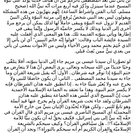
لن يأتي نبيٌّ بعد المصطفى
بالرغم من أن هنالك حديثًا يوكِّدُ على نبوّة
المسيح عندما سينزل وذُكِرَ فيه أربع مرات أنّه نبيُّ الله (صحيح
مسلم، كتاب الفتن واشراط الساعة). إنّهم يتهرَّبونَ من هذه المشكلة
ويقولون ليس بعد النبي
شخصٌ يُرفع إلى مرتبة النبوّة ولكن النبيّ
القديم لا تزول عنه النبوّة ويبقى حاملاً لها لذلك يمكن أن يرجع مرةً
أخرى إلى الدنيا وبذلك لا يكسر خاتميَّة الرسول
وإنّما يبقى في
إطارها ويأتي بنبوّته القديمة تلك. هذا هو المعنى الذي أقفلت عليه
السيدة عائِشة الباب وقالت: “قولوا إنّه خاتَم النبيين” أي لن يأتي إلا
الذي خُتِمَ بختمِ محمد ومن الأحياء وليس من الأموات بمعنى لن يأتي
من بعدي نبيٌّ ممن بُعِثَ قبلي.
لو تصوَّرنا أن سيدنا عيسى بن مريم جاء إلى الدنيا بنبوّته، أفلا يتلقّى
وحيًا جديدًا من الله سبحانه وتعالى. يرى البعض أنّ هذا لا يتعارض مع
ختم النبوّة إذا توفّر فيه شرطان.. الأول: أنّه يقبل شريعة القرآن وما
جاء به سيدنا محمد المصطفى
.. الثاني: أن يكون خاضعًا للنبي ولا
يخرج عنه ولا يُغيّر شيئًا جاء به
. إذا انطبق عليه هذان الشرطان فإنه
لا يكسر ختم النبوة. وهذا ما تعتقد به الجماعة الإسلامية الأحمدية
حيث إنّ المسيح الذي أسَّس هذه الجماعة ينطبق عليه هذان
الشرطان ولقد جاء تحت شريعة القرآن ولم يخرج عنها قيد أُنملة
وهو تابعٌ للنبي
، ولكن هؤلاء يُحبِّذونَ الإتيان بنبيٍّ من خارج الأمة
المحمديّة أي المسيح الناصري عيسى بن مريم الذي قال القرآن في
حقّه إنّه نبيٌّ إلى بني إسرائيل، فكيف يحقُّ له أن يكون نبيًّا للأمة
الإسلاميّة؟!!.. هل سيُناقض القرآنَ؟ وكيف سيحكم بالشريعة
الإسلاميّة والقرآن الكريم أم أنه سيحكم بالتوراة؟! ونجد أن القرآن