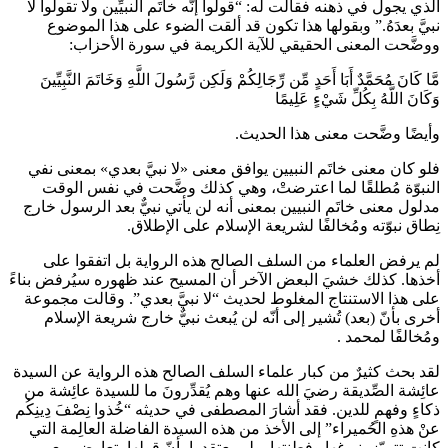
الذي يجول في ذهنه فقالت له: “قولوا إنّه خاتَم النبيِّين ولا تقولوا لا
نبيَّ بعدَهُ.” وبقولها هذا تكون قد ألقت الضوء على هذا الموضوع
ووضَّحت المعنى الحقيقي للآية الكريمة في سورة الأحزاب:
مَّا كَانَ مُحَمَّدٌ أَبَا أَحَدٍ مِّن رِّجَالِكُمْ وَلَكِن رَّسُولَ اللَّهِ وَخَاتَمَ النَّبِيِّينَ
وَكَانَ اللَّهُ بِكُلِّ شَيْءٍ عَلِيمًا
وأيضًا وضَّحت معنى هذا الحديث.
فلو كان معنى خاتَم النبيين يوافق معنى «لا نبيَّ بعدي» بمعنى نفي
النبوّة مُطلقًا لما اعترضتْ، وهي كذلك وضَّحت في نفس الوقت
مدلول معنى خاتَم النبيين بمعنى أنه لن يأتي نبيٌّ بعد الرسول
خارج
نِطاق نبوّته
ومُخالفًا لشريعة الإسلام على الإطلاق.
لم يرفض العلماء من السلف الصالح هذه الرواية بل اتفقوا على
أخذها. كذلك خشيَ البعض الآخر أن المسيح عند ظهوره سيُرفض بناءً
على هذا الاستنتاج المغلوط لحديث “لا نبيَّ بعدي”. وقالت مجموعة
أخرى بأنّ (بعد) تُشير إلى أنّه لن يُبعث نبيٌّ خارج شريعة الإسلام
ومُخالفًا لمحمد
.
لقد بحث كثيرٌ من كبار علماء السلف الصالح هذه الرواية عن السيدة
عائِشة الصِّديقة رضيَ الله عنها وهم يُقدِّرونَ ما للسيدة عائِشة من
ذكاءٍ وفهمٍ للدين. فقد أشارَ المصطفى في حديثه “خُذوا نِصْفَ دِينِكُم
عنْ هذهِ الحُميراء” إلى الأخذ من هذه السيدة الفاضلة العالِمة التي
كانت تتميّز بنبوغها وفِطنتها. ولم يعتقدوا بأنّ قولها يتعارض مع