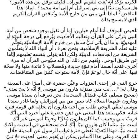
الكريم يؤكِّد أنه بُعِث لتقويم التوراة.. فكيف نوفِّق بين هذه الأمور؟
هل سيكون نبيًّا إلى بني إسرائيل أم إلى أمة محمد؟.. لماذا هذا
التناقض؟ لماذا نأتي بنبي من خارج الأمة ونُناقض القرآن الكريم
الذي لا يسمح بذلك.
تلخيص الموقف أننا أمام خيارين: إما أن نقبل بوجود شخص من أمة
النبي
يتربَّى على القرآن وتعاليم الأحاديث ويُرفع إلى درجة النبوّة أو
المهدويّة. وإما أن يأتي نبيٌّ سابق من خارج الأمة الإسلاميّة يتحتَّم
عليه تعلُّم الشريعة الإسلامية. ونحن نعرف أن أنبياء الله لا يتعلّمون
الشريعة من الجامعات الدينيّة ولكن الله
يتولى بنفسه تعليمهم إيّاها
عن طريق الوحي، ويُفهم من ذلك أن الله سيُوحي القرآن له مرة
أخرى. فنجد أنفسنا أمام نبوّةٍ جديدة ومُعضلاتٍ لا فائدة منها ولا صحّة
فيها. على أيّة حال لو تمّ فإنّ الأمة ستواجه كثيرًا من المتناقضات.
خرج النبي
في إحدى الغزوات وعيَّن حضرة علي
أميرًا على المدينة
وقال له: “… أنت مني بمنزلة هارون من موسى إلا أنّه لا نبيّ بعدي.”
(صحيح مسلم، كتاب فضائل الصحابة). نحن نعرف أن سيدنا موسى
وهارون عليهما السلام كانا نبيين من بني إسرائيل، ولما غادر سيدنا
موسى لتلقّي الوحي طلب من أخيه هارون أن يخلُفه في قومه فترة
غيابه. فكي يبتعد هذا المعنى عن ذهن حضرة علي أخبره النبي
أنّك
قريبٌ مني وحبيب كما كان هارون مُقرَّبًا وحبيبًا لموسى غير أنّك
لست نبيًا مثلما كان هارون نبيًا. إنّك أنت ستخلُفني في المدينة ولكنك
لست نبيًّا. فهنا البَعديّة تُغطّي فترة غياب الرسول
عن المدينة خلال
تلك الغزوة. وعلى هذا الأساس يمكن أن يُفهم معنى الحديث «لا نبيّ