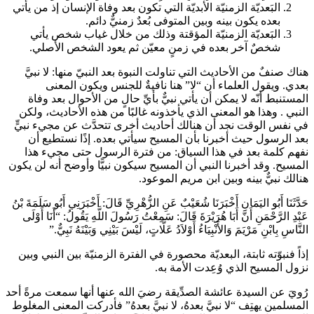
البَعديّة الزمنيّة الأبديّة التي تكون بعد وفاة الإنسان إذ من يأتي
بعده يكون بينه وبين المتوفى بُعدٌ زمنيٌّ دائم.
البَعديّة الزمنيّة المؤقتة وذلك من خلال غياب شخص يأتي
شخصٌ آخر بعده في زمنٍ معيّن ثم يعود الشخص الأصلي.
هناك صنفٌ من الأحاديث التي تناولت النبوة بعد النبيّ
منها: لا نبيَّ
بعدي. ويقول العلماء أن “لا” هنا نافيةٌ للجنس ويكون المعنى
المستنبط أنّه لا يمكن أن يأتي نبيٌّ بأيِّ حالٍ من الأحوال بعد وفاة
النبي
. وهذا هو المعنى الذي يأخذونه غالبًا من هذه الأحاديث، ولكن
في نفس الوقت نجد أن هنالك أحاديث أخرى تتحدَّث عن مجيء نبيٍّ
بعد الرسول
حيث أخبرنا
بأن المسيح سيأتي بعده. إذًا نستطيع أن
نفهم كلمة بعد في هذا السياق: من فترة الرسول
حتى مجيء هذا
المسيح. وقد أخبرنا النبي
أن المسيح سيكون نبيًّا وأوضح أنه لن يكون
هنالك نبيٌّ بينه وبين ابن مريم الموعود.
حَدَّثَنَا أَبُو اليَمَانِ أَخْبَرَنَا شُعَيْبٌ عَنِ الزُّهْرِيِّ قَالَ: أَخْبَرَنِي أَبُو سَلَمَةَ بْنُ
عَبْدِ الرَّحْمَنِ أَنَّ أَبَا هُرَيْرَةَ
قَالَ: سَمِعْتُ رَسُولَ اللَّهِ
يَقُولُ: “أَنَا أَوْلَى
النَّاسِ بِابْنِ مَرْيَمَ وَالأَنْبِيَاءُ أَوْلاَدُ عَلَّاتٍ، لَيْسَ بَيْنِي وَبَيْنَهُ نَبِيٌّ.”
إذاً فنبوّته ثابتة، البعديّة محصورة في الفترة الزمنيّة بين النبي
وبين
نزول المسيح الذي وُعِدت الأمة به.
رُويَ عن السيدة عائشة الصدِّيقة رضيَ الله عنها أنها سمعت مرةً أحد
المسلمين يهتِف “لا نبيَّ بعدهُ، لا نبيَّ بعدهُ” فأدركت المعنى المغلوط