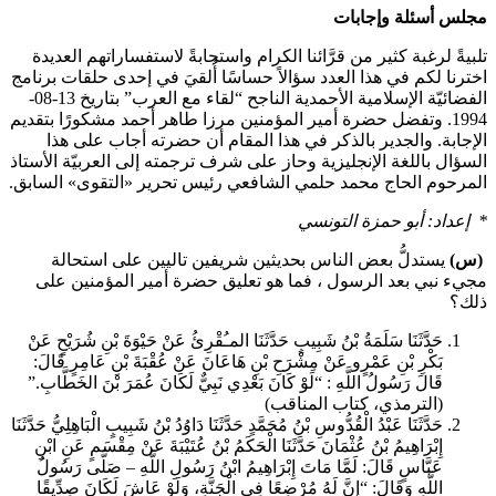
مجلس أسئلة وإجابات
تلبيةً لرغبة كثير من قرَّائنا الكرام واستجابةً لاستفساراتهم العديدة
اخترنا لكم في هذا العدد سؤالاً حساسًا أُلقيَ في إحدى حلقات برنامج
الفضائيّة الإسلامية الأحمدية الناجح “لقاء مع العرب” بتاريخ 13-08-
1994. وتفضل حضرة أمير المؤمنين مرزا طاهر أحمد مشكورًا بتقديم
الإجابة. والجدير بالذكر في هذا المقام أن حضرته أجاب على هذا
السؤال باللغة الإنجليزية وحاز على شرف ترجمته إلى العربيّة الأستاذ
المرحوم الحاج محمد حلمي الشافعي رئيس تحرير «التقوى» السابق.
* إعداد: أبو حمزة التونسي
(س)
يستدلُّ بعض الناس بحديثين شريفين تاليين على استحالة
مجيء نبي بعد الرسول
، فما هو تعليق حضرة أمير المؤمنين على
ذلك؟
حَدَّثَنَا سَلَمَةُ بْنُ شَبِيبٍ حَدَّثَنَا المـُقْرِئُ عَنْ حَيْوَةَ بْنِ شُرَيْحٍ عَنْ
بَكْرِ بْنِ عَمْرٍو عَنْ مِشْرَحِ بْنِ هَاعَانَ عَنْ عُقْبَةَ بْنِ عَامِرٍ قَالَ:
قَالَ رَسُولُ اللَّهِ
: “لَوْ كَانَ بَعْدِي نَبِيٌّ لَكَانَ عُمَرَ بْنَ الخَطَّابِ.”
(الترمذي، كتاب المناقب)
حَدَّثَنَا عَبْدُ الْقُدُّوسِ بْنُ مُحَمَّدٍ حَدَّثَنَا دَاوُدُ بْنُ شَبِيبٍ الْبَاهِلِيُّ حَدَّثَنَا
إِبْرَاهِيمُ بْنُ عُثْمَانَ حَدَّثَنَا الْحَكَمُ بْنُ عُتَيْبَةَ عَنْ مِقْسَمٍ عَنِ ابْنِ
عَبَّاسٍ قَالَ: لَمَّا مَاتَ إِبْرَاهِيمُ ابْنُ رَسُولِ اللَّهِ
– صَلَّى رَسُولُ
اللَّهِ
وَقَالَ: “إِنَّ لَهُ مُرْضِعًا فِي الْجَنَّةِ، وَلَوْ عَاشَ لَكَانَ صِدِّيقًا