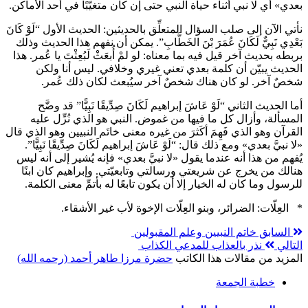
بعدي» أي لا نبي أثناء حياة النبي
حتى إن كان متغيّبًا في أحد الأماكن.
نأتي الآن إلى صلب السؤال المتعلِّق بالحديثين: الحديث الأول “لَوْ كَانَ
بَعْدِي نَبِيٌّ لَكَانَ عُمَرَ بْنَ الخَطَّابِ”. يمكن أن نفهم هذا الحديث وذلك
بربطه بحديث آخر قيل فيه بما معناه: لو لمْ أُبعَثْ لَبُعِثْتَ يا عُمر. هذا
الحديث يبيّن أن كلمة بعدي تعني غيري وخلافي. ليس أنا ولكن
شخصٌ آخر. لو كان هناك شخصٌ آخر سيُبعث لكان ذلك عُمر.
أما الحديث الثاني “لَوْ عَاشَ إبراهيم لَكَانَ صِدِّيقًا نَبِيًّا” قد وضَّح
المسألة، وأزال كل ما فيها من غموض. النبي
هو الذي نُزِّل عليه
القرآن وهو الذي فَهِمَ أكَثرَ من غيره معنى خاتَم النبيين وهو الذي قال
«لا نبيَّ بعدي» ومع ذلك قال: “لَوْ عَاشَ إبراهيم لَكَانَ صِدِّيقًا نَبِيًّا”.
يُفهم من هذا أنه عندما يقول «لا نبيَّ بعدي» فإنه يُشير إلى أنه ليس
هنالك من يخرج عن شريعتي ورسالتي وتابعيّتي. وإبراهيم كان ابنًا
للرسول
وما كان له الخيار إلا أن يكون تابعًا له بأتمِّ معنى الكلمة.
* العِلّات: الضرائر، وبنو العِلّات الإخوة لأب غير الأشقاء.
السابق
خاتم النبيين وعلم المقبولين
التالي
نذر بالعذاب للمدعي الكذاب
المزيد من مقالات هذا الكاتب
حضرة مرزا طاهر أحمد (رحمه الله)
خطبة الجمعة