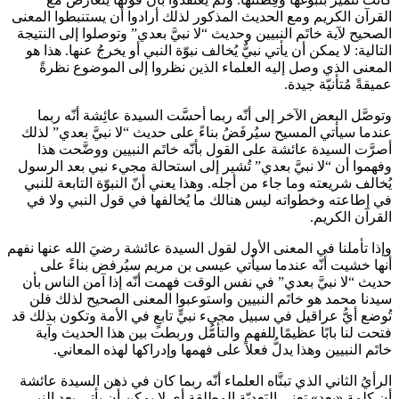
القرآن الكريم ومع الحديث المذكور لذلك أرادوا أن يستنبطوا المعنى
الصحيح لآية خاتَم النبيين وحديث “لا نبيَّ بعدي” وتوصلوا إلى النتيجة
التالية: لا يمكن أن يأتي نبيٌّ يُخالف نبوّة النبي
أو يخرجُ عنها. هذا هو
المعنى الذي وصل إليه العلماء الذين نظروا إلى الموضوع نظرةً
عميقةً مُتأنيّة جيدة.
وتوصَّل البعض الآخر إلى أنّه ربما أحسَّت السيدة عائِشة أنّه ربما
عندما سيأتي المسيح سيُرفَضُ بناءً على حديث “لا نبيَّ بعدي” لذلك
أصرَّت السيدة عائشة على القول بأنّه خاتَم النبيين ووضَّحت هذا
وفهموا أن “لا نبيَّ بعدي” تُشير إلى استحالة مجيء نبي بعد الرسول
يُخالف شريعته وما جاء من أجله. وهذا يعني أنّ النبوّة التابعة للنبي
في إطاعته وخطواته ليس هنالك ما يُخالفها في قول النبي ولا في
القرآن الكريم.
وإذا تأملنا في المعنى الأول لقول السيدة عائشة رضيَ الله عنها نفهم
أنها خشيت أنّه عندما سيأتي عيسى بن مريم سيُرفض بناءً على
حديث “لا نبيَّ بعدي” في نفس الوقت فهمت أنّه إذا آمن الناس بأن
سيدنا محمد
هو خاتَم النبيين واستوعبوا المعنى الصحيح لذلك فلن
تُوضع أيُّ عراقيل في سبيل مجيء نبيٍّ تابعٍ في الأمة وتكون بذلك قد
فتحت لنا بابًا عظيمًا للفهم والتأمُّل وربطت بين هذا الحديث وآية
خاتَم النبيين وهذا يدلُّ فعلاً على فهمها وإدراكها لهذه المعاني.
الرأيُ الثاني الذي تبنَّاه العلماء أنّه ربما كان في ذهن السيدة عائشة
أن كلمة «بعد» تعني البَعديّة المطلقة أي لا يمكن أن يأتي بعد النبي