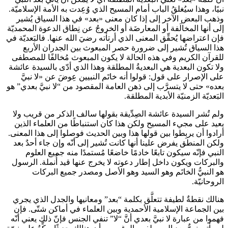
نبيًا، وهذا سيُغلقُ الباب أمام المسيح الذي وُعِدت به الأمة الإسلاميّة.
وذهب البعض الآخر إلى إذا كان معنى «بعد» في هذا السياق يُشير
إلى أنها المخالَفة أو المعارضَة أو الخروجُ عن نِطاق الدعوة المحمديّة
فإن اعتراضها يُحقِّق المعنى الذي أرتأته رضيَ الله عنها. فالبَعديّة في
هذا السياق تُشير إلى ضرورة حصر المبعوث بين الجدران الأربع
للقرآن الكريم وفي هذه الحالة لا يكون المبعوث مُخالفًا للمصطفى
ولا تكون البعدية هي البعديةُ المطلقة وهذا الذي أدّى بالسيدة عائشة
على الإصرار على قول: قولوا أنه خاتَم النبيين عِوضَ عن «لا نبيَّ
بعده» حتى لا يتسرَّب إلى ذهن العامة المقصود من “لا نبيَّ بعدي” هو
البَعديّة الزمنيّة الأبدية المطلقة.
ولم تُشر السيدة عائشة الصِدِّيقة بقولها سالف الذكر من قريب ولا
بعيد على مجيء المسيح ولكن هذا كان استنباطًا من العلماء الذين
أرادوا أن يربِطوا بين قولها هذا وبين الحديث فوصلوا إلى هذا المعنى.
ولكن المنطق يفرض علينا أنها كانت تُشير إلى أنّه وإن جاء أحدٌ بعد
النبي
فإنّه سيكون تابعًا خادمًا خاضعًا مُستمدًا منه جميع العلوم
والبركات ويكون داخل إطار دعوته لا يخرج عنها قيد أُنملة. الرسول
هو النبيُّ الخاتَم وهو السيد وهو الأصل ومصدر جميع البركات
الروحانيّة.
هنالك نقطةٌ لطيفة تتعلَّق بكلمة “بعد” ومعانيها والجدل الذي يجري
بين الجماعة الإسلامية الأحمدية وبين العلماء في أماكن شتّى. فإن
فهموا من عبارة لا نبيَّ بعدي أنَّ “لا” تنفي الجنس فإنّ ذلك يعني أنّه