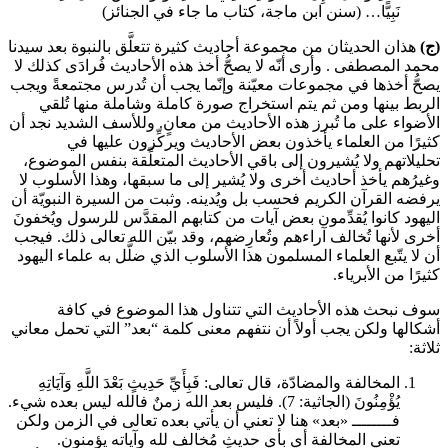
نَبِيًّا… (سنن ابن ماجة، كتاب ما جاء في الجنائز)
(ج)
هذان الحديثان من مجموعة أحاديث كثيرة تتعلَّق بالنبوة بعد سيدنا
محمد المصطفى
. وأرى أنّه لا يصحُّ أخذ هذه الأحاديث فُرادَى كذلك لا
يصحُّ أخذها في مجموعات معيّنة وإنّما يجب أن تُدرس مجتمعةً ويجب
الربط بينها ومن ثم يتم استخراج صورة كاملة وشاملة منها تُلقي
الأضواء على ما تُبرز هذه الأحاديث من معانٍ. وللأسف الشديد نجد أن
كثيرًا من العلماء يأخذون بعض الأحاديث ويركِّزون عليها في
تحليلاتهم ولا يُشيرون إلى باقي الأحاديث المتعلِّقة بنفس الموضوع،
وغيرُهم يأخذ أحاديث أخرى ولا يُشير إلى ما سبقها، وهذا الأسلوب لا
يرفضه القرآن الكريم فحسب بل ويُدينه. وثبت من السيرة النبويّة أن
اليهود كانوا يُقدِّمون بعض آيات من كتابهم المقدَّس للرسول
ويُخفونَ
أخرى لأنها تُخالف آراءهم وتُعارِضهم، وقد بيّن الله تعالى ذلك. فيجب
أن لا يتّبع العلماء المسلمون هذا الأسلوب الذي ضلَّل به علماء اليهود
كثيرًا من الأبرياء.
سوف نبحث هذه الأحاديث التي تتناول هذا الموضوع في كافة
أشكالها ولكن يجب أولاً أن نتفهم معنى كلمة “بعد” التي تحمل معاني
ثلاثة:
المخالفة والمضادّة، قال تعالى:
فَبِأَيِّ حَدِيثٍ بَعْدَ اللَّهِ وَآيَاتِهِ
يُؤْمِنُونَ
(الجاثية: 7). فليس بعد الله زمنٌ فالله ليس بعده شيء.
فــــــــ «بعد» هنا لا تعني أن يأتي بعده تعالى في الزمن ولكن
تعني المخالفة أي بأي حديثٍ مُخالف لله وآياته يؤمنون.