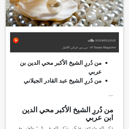
Al Taqwa Magazine
·
درر من خزائن الأخيار
من دُررِ الشيخ الأكبر محي الدين بن
عربي
من دُررِ الشيخ عبد القادر الجيلاني
__
من دُررِ الشيخ الأكبر محي الدين
ابن عربي
ذكر الله وثمراته: عليكم بذكر الله في السرّ والعلن وفي