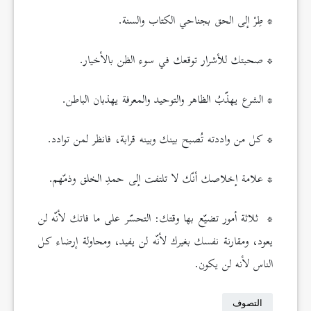
* طِرْ إلى الحق بجناحي الكتاب والسنة.
* صحبتك للأشرار توقعك في سوء الظن بالأخيار.
* الشرع يهذّبُ الظاهر والتوحيد والمعرفة يهذبان الباطن.
* كل من واددته تُصبح بينك وبينه قرابة، فانظر لمن توادد.
* علامة إخلاصك أنّك لا تلتفت إلى حمدِ الخلق وذمّهم.
* ثلاثة أمور تضيّع بها وقتك: التحسّر على ما فاتك لأنّه لن
يعود، ومقارنة نفسك بغيرك لأنّه لن يفيد، ومحاولة إرضاء كل
الناس لأنه لن يكون.
التصوف