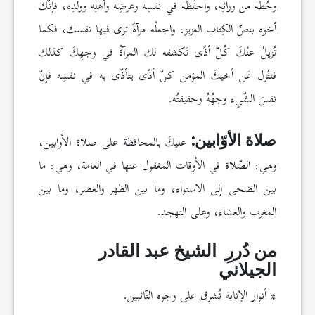
وحُطه من ورائِه، واحفَظه في نفسِه وعرضِه وأهلِه وولدِه، فإنّك
أخوه بنصِّ الكِتاب العزيز، واجعلْه مرآةً ترى فيها نفسك، فكما
تُزيلُ عنْكَ كُلَّ أذًى تَكشفه لك المرآةُ في وجهِكَ كذلك
فلتُزل عَن أخيكَ المؤمن كلّ أذًى يتأذّى به في نفسِه فإنّ
نفسَ الشّيء وجهُهُ وحقيقتُه.
عليكَ بالمحافظة على صلاة الأوابين،
صلاة الأوّابين:
وهي: الصّلاة في الأوقات المغفول عنها في العامة، وهي: ما
بين الضحى إلى الاستواء، وما بين الظهر والعصر، وما بين
المغرب والعشاء، وعلى التهجد.
من دُررِ الشيخ عبد القادر
الجيلاني
* أنوار الإنابة تُشرق على وجوه التّائبين.