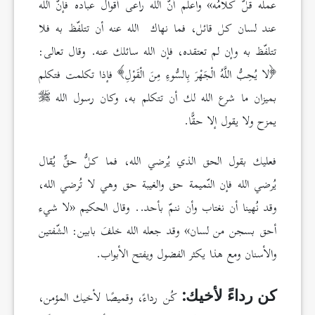
عمله قلّ كلامُه» واعلم أنّ الله راعى أقوال عباده فإنّ الله
عند لسان كل قائل، فما نهاك الله عنه أن تتلفّظ به فلا
تتلفّظ به وإن لم تعتقده، فإن الله سائلك عنه. وقال تعالى:
لا يُحِبُّ اللَّهُ الْجَهْرَ بِالسُّوءِ مِنَ الْقَوْلِ
فإذا تكلمت فتكلم
بميزان ما شرع الله لك أن تتكلم به، وكان رسول الله
يمزح ولا يقول إلا حقًّا.
فعليك بقول الحق الذي يُرضي الله، فما كلُّ حقٍّ يُقال
يُرضي الله فإن النّميمة حق والغيبة حق وهي لا تُرضي الله،
وقد نُهينا أن نغتاب وأن ننمّ بأحد.. وقال الحكيم «لا شيء
أحق بسجن من لسان» وقد جعله الله خلفَ بابين: الشّفتين
والأسنان ومع هذا يكثر الفضول ويفتح الأبواب.
كُن رداءً، وقميصًا لأخيك المؤمن،
كن رداءً لأخيك: