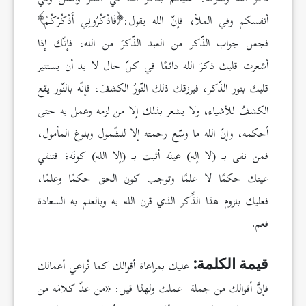
أنفسكم وفي الملأ، فإنّ الله يقول:
فَاذْكُرُونِي أَذْكُرْكُمْ
فجعل جواب الذّكر من العبد الذّكرَ من الله، فإنّك إذا
أشعرت قلبك ذكرَ الله دائمًا في كلّ حال لا بد أن يستنير
قلبك بنور الذّكر، فيرزقك ذلك النّورُ الكشفَ، فإنّه بالنّور يقع
الكشفُ للأشياء، ولا يشعر بذلك إلا من لزمه وعمل به حتى
أحكمه، وإنّ الله ما وسّع رحمته إلا للشّمول وبلوغ المأمول،
فمن نفى بـ (لا إله) عينَه أثبت بـ (إلا الله) كونَه؛ فتنفي
عينك حكمًا لا علمًا وتوجب كون الحق حكمًا وعلمًا،
فعليك بلزوم هذا الذِّكر الذي قرن الله به وبالعلم به السعادة
فعم.
عليك بمراعاة أقوالك كما تُراعي أعمالك
قيمة الكلمة:
فإنَّ أقوالك من جملة عملك ولهذا قيل: «من عدّ كلامَه من