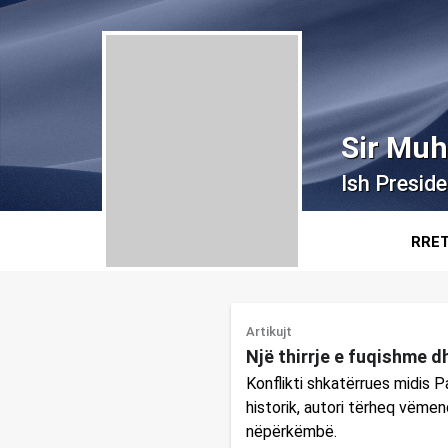
Sir Mu
Ish Presid
RRE
Artikujt
Një thirrje e fuqishme d
Konflikti shkatërrues midis P
historik, autori tërheq vëmen
nëpërkëmbë.