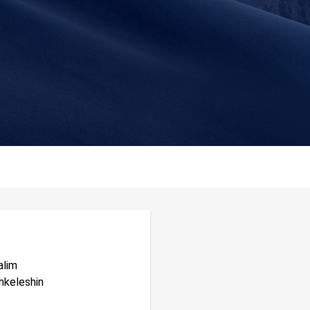
alim
shkeleshin