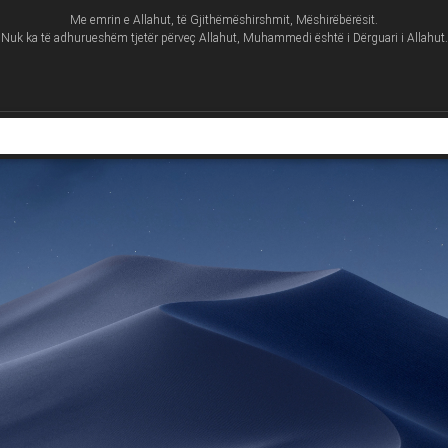
Me emrin e Allahut, të Gjithëmëshirshmit, Mëshirëbërësit.
Nuk ka të adhurueshëm tjetër përveç Allahut, Muhammedi është i Dërguari i Allahut.