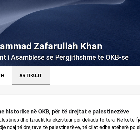
hammad Zafarullah Khan
ent i Asamblesë së Përgjithshme të OKB-së
TH
ARTIKUJT
he historike në OKB, për të drejtat e palestinezëve
alestinës dhe Izraelit ka ekzistuar për dekada të tëra. Në këtë fj
dje ndaj të drejtave të palestinezëve, të cilat edhe atëherë po 