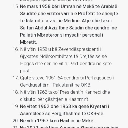
Në mars 1958 bëri Umrah në Mekë të Arabisë
Saudite dhe vizitoi varrin e Profetit të shenjtë
të Islamit s.a.v.s. në Medinë. Atje dhe takoi
Sultan Abdul Aziz Ibne Saudin dhe qëndroi në
Pallatin Mbretëror si mysafir personal i
Mbretit.
Në vitin 1958 u bë Zëvendëspresidenti i
Gjykatës Ndërkombëtare të Drejtësisë së
Hagës dhe deri në vitin 1961 qëndroi në këtë
post.
Gjatë viteve 1961-64 qëndroi si Përfaqësues i
Qëndrueshëm i Pakistanit në OKB.
Në vitin 1962 takoi Presidentin Kennedi dhe
diskutoi për çështjen e Kashmirit.
Në vitet 1962 dhe 1963 ka qenë Kryetari i
Asamblesë së Përgjithshme të OKB-së.
Në vitin 1967 kreu Haxhin në Mekë.
Në 1970 përktheu Kuranin e Shenjtë në gjuhën