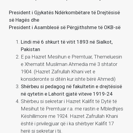
President i Gjykatës Ndërkombëtare të Drejtësisë
së Hagës dhe
President i Asamblesë së Përgjithshme të OKB-së
Lindi më 6 shkurt të vitit 1893 në Sialkot,
Pakistan
E pa Hazret Mesihun e Premtuar, Themeluesin
e Xhematit Musliman Ahmedia më 3 shtator
1904. (Hazret Zafrullah Khani vet e
konsideronte si ditën kur ishte bërë Ahmedi)
Shërbeu si pedagog në fakultetin e drejtësisë
në qytetin e Lahorit gjatë viteve 1919-24
Shërbeu si sekretar i Hazret Kalifit të Dytë të
Mesihut të Premtuar r.a. me rastin e Mbledhjes
Këshillimore me 1924. Hazret Zafrullah Khani
është i privilegjuar që i ka shërbyer Kalifit 17
herë si sekretar i tij.