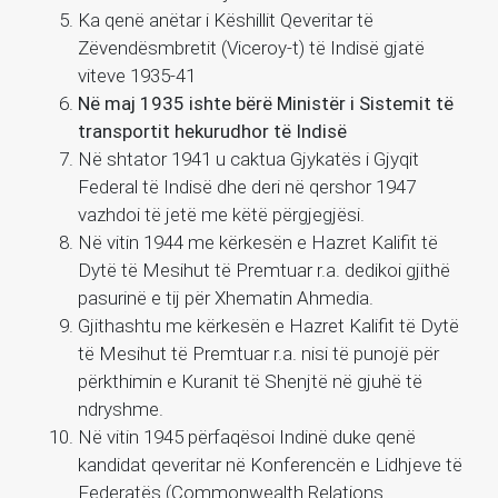
Ka qenë anëtar i Këshillit Qeveritar të
Zëvendësmbretit (Viceroy-t) të Indisë gjatë
viteve 1935-41
Në maj 1935 ishte bërë Ministër i Sistemit të
transportit hekurudhor të Indisë
Në shtator 1941 u caktua Gjykatës i Gjyqit
Federal të Indisë dhe deri në qershor 1947
vazhdoi të jetë me këtë përgjegjësi.
Në vitin 1944 me kërkesën e Hazret Kalifit të
Dytë të Mesihut të Premtuar r.a. dedikoi gjithë
pasurinë e tij për Xhematin Ahmedia.
Gjithashtu me kërkesën e Hazret Kalifit të Dytë
të Mesihut të Premtuar r.a. nisi të punojë për
përkthimin e Kuranit të Shenjtë në gjuhë të
ndryshme.
Në vitin 1945 përfaqësoi Indinë duke qenë
kandidat qeveritar në Konferencën e Lidhjeve të
Federatës (Commonwealth Relations