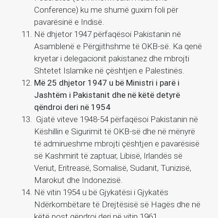
Conference) ku me shumë guxim foli për
pavarësinë e Indisë.
Në dhjetor 1947 përfaqësoi Pakistanin në
Asamblenë e Përgjithshme të OKB-së. Ka qenë
kryetar i delegacionit pakistanez dhe mbrojti
Shtetet Islamike në çështjen e Palestinës.
Më 25 dhjetor 1947 u bë Ministri i parë i
Jashtëm i Pakistanit dhe në këtë detyrë
qëndroi deri në 1954
Gjatë viteve 1948-54 përfaqësoi Pakistanin në
Këshillin e Sigurimit të OKB-së dhe në mënyrë
të admirueshme mbrojti çështjen e pavarësisë
së Kashmirit të zaptuar, Libisë, Irlandës së
Veriut, Eritreasë, Somalisë, Sudanit, Tunizisë,
Marokut dhe Indonezisë.
Në vitin 1954 u bë Gjykatësi i Gjykatës
Ndërkombëtare të Drejtësisë së Hagës dhe në
këtë post qëndroi deri në vitin 1961.