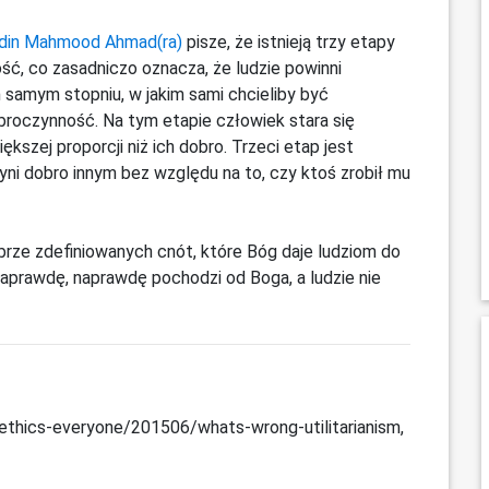
ddin Mahmood Ahmad(ra)
pisze, że istnieją trzy etapy
ość, co zasadniczo oznacza, że ​​ludzie powinni
 samym stopniu, w jakim sami chcieliby być
broczynność. Na tym etapie człowiek stara się
kszej proporcji niż ich dobro. Trzeci etap jest
zyni dobro innym bez względu na to, czy ktoś zrobił mu
brze zdefiniowanych cnót, które Bóg daje ludziom do
naprawdę, naprawdę pochodzi od Boga, a ludzie nie
ethics-everyone/201506/whats-wrong-utilitarianism,