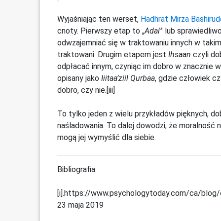
Wyjaśniając ten werset,
Hadhrat Mirza Bashiru
cnoty. Pierwszy etap to „
Adal’
’ lub sprawiedliw
odwzajemniać się w traktowaniu innych w takim
traktowani. Drugim etapem jest
Ihsaan
czyli do
odpłacać innym, czyniąc im dobro w znacznie wię
opisany jako
Iiitaa’ziil Qurbaa
, gdzie człowiek c
dobro, czy nie.[iii]
To tylko jeden z wielu przykładów pięknych, do
naśladowania. To dalej dowodzi, że moralność 
mogą jej wymyślić dla siebie.
Bibliografia:
[i].https://www.psychologytoday.com/ca/blog/
23 maja 2019