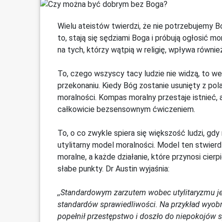
Wielu ateistów twierdzi, że nie potrzebujemy 
to, stają się sędziami Boga i próbują ogłosić
na tych, którzy wątpią w religię, wpływa równi
To, czego wszyscy tacy ludzie nie widzą, to w
przekonaniu. Kiedy Bóg zostanie usunięty z pol
moralności. Kompas moralny przestaje istnieć, 
całkowicie bezsensownym ćwiczeniem.
To, o co zwykle spiera się większość ludzi, gd
utylitarny model moralności. Model ten stwierdza
moralne, a każde działanie, które przynosi cierp
słabe punkty. Dr Austin wyjaśnia:
,,Standardowym zarzutem wobec utylitaryzmu j
standardów sprawiedliwości. Na przykład wyobr
popełnił przestępstwo i doszło do niepokojów sp