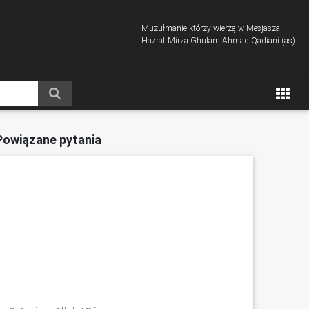
Muzułmanie którzy wierzą w Mesjasza,
Hazrat Mirza Ghulam Ahmad Qadiani (as)
Powiązane pytania