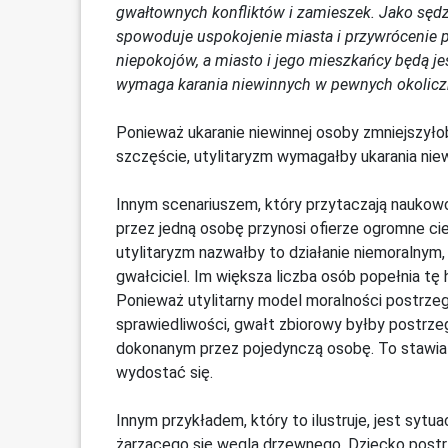
gwałtownych konfliktów i zamieszek. Jako sędz
spowoduje uspokojenie miasta i przywrócenie p
niepokojów, a miasto i jego mieszkańcy będą jes
wymaga karania niewinnych w pewnych okolicznośc
Ponieważ ukaranie niewinnej osoby zmniejszyłob
szczęście, utylitaryzm wymagałby ukarania niew
Innym scenariuszem, który przytaczają naukow
przez jedną osobę przynosi ofierze ogromne cie
utylitaryzm nazwałby to działanie niemoralnym, s
gwałciciel. Im większa liczba osób popełnia tę
Ponieważ utylitarny model moralności postrze
sprawiedliwości, gwałt zbiorowy byłby postrze
dokonanym przez pojedynczą osobę. To stawia 
wydostać się.
Innym przykładem, który to ilustruje, jest sytu
żarzącego się węgla drzewnego. Dziecko postrz