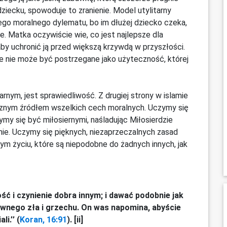
dziecku, spowoduje to zranienie. Model utylitarny
tego moralnego dylematu, bo im dłużej dziecko czeka,
e. Matka oczywiście wie, co jest najlepsze dla
 aby uchronić ją przed większą krzywdą w przyszłości.
e nie może być postrzegane jako użyteczność, której
rnym, jest sprawiedliwość. Z drugiej strony w islamie
cznym źródłem wszelkich cech moralnych. Uczymy się
my się być miłosiernymi, naśladując Miłosierdzie
ie. Uczymy się pięknych, niezaprzeczalnych zasad
ym życiu, które są niepodobne do żadnych innych, jak
ść i czynienie dobra innym; i dawać podobnie jak
jawnego zła i grzechu. On was napomina, abyście
i.’’ (
Koran, 16:91
). [ii]