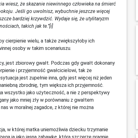
ia wiesz, że skazanie niewinnego człowieka na śmierć
okoju. Jeśli go uwolnisz, wybuchnie jeszcze więcej
zcze bardziej krzywdzić. Wydaje się, że utylitaryzm
iach, takich jak te.’’[i]
y cierpienie wielu, a także zwiększyłoby ich
innej osoby w takim scenariuszu.
cy, jest zbiorowy gwałt. Podczas gdy gwałt dokonany
rpienie i przyjemność gwałcicielowi, tak że
ytuacja jest zupełnie inna, gdy jest więcej niż jeden
 haniebną zbrodnię, tym większa ich przyjemność.
ga wszystko jako użyteczność, a nie z perspektywy
gany jako mniej zły w porównaniu z gwałtem
nas w moralnej zagadce, z której nie można
acja, w której matka uniemożliwia dziecku trzymanie
ega ją jako jasną zabawkę, którą szczerze pragnie