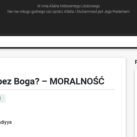
W imię Allaha Miłosiernego Litościwego
Nie ma nikogo godnego czci oprócz Allaha i Muhammad jest Jego Posłańcem
 bez Boga? – MORALNOŚĆ
Ć
diyya