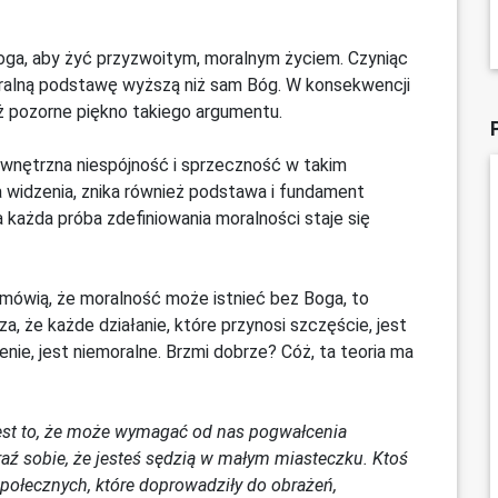
Boga, aby żyć przyzwoitym, moralnym życiem. Czyniąc
 moralną podstawę wyższą niż sam Bóg. W konsekwencji
eż pozorne piękno takiego argumentu.
ewnętrzna niespójność i sprzeczność w takim
a widzenia, znika również podstawa i fundament
a każda próba zdefiniowania moralności staje się
y mówią, że moralność może istnieć bez Boga, to
, że ​​każde działanie, które przynosi szczęście, jest
ienie, jest niemoralne. Brzmi dobrze? Cóż, ta teoria ma
est to, że może wymagać od nas pogwałcenia
aź sobie, że jesteś sędzią w małym miasteczku. Ktoś
ołecznych, które doprowadziły do ​​obrażeń,