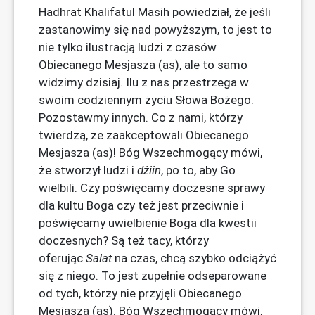
Hadhrat Khalifatul Masih powiedział, że jeśli
zastanowimy się nad powyższym, to jest to
nie tylko ilustracją ludzi z czasów
Obiecanego Mesjasza (as), ale to samo
widzimy dzisiaj. Ilu z nas przestrzega w
swoim codziennym życiu Słowa Bożego.
Pozostawmy innych. Co z nami, którzy
twierdzą, że zaakceptowali Obiecanego
Mesjasza (as)! Bóg Wszechmogący mówi,
że stworzył ludzi i
dżiin
, po to, aby Go
wielbili. Czy poświęcamy doczesne sprawy
dla kultu Boga czy też jest przeciwnie i
poświęcamy uwielbienie Boga dla kwestii
doczesnych? Są też tacy, którzy
oferując
Salat
na czas, chcą szybko odciążyć
się z niego. To jest zupełnie odseparowane
od tych, którzy nie przyjęli Obiecanego
Mesjasza (as). Bóg Wszechmogący mówi,