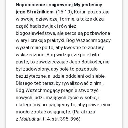
Napomnienie i najpewniej My jesteśmy
jego Strażnikiem.
(15:10), Koran pozostaje
w swojej dziewiczej formie, a także duża
część hadisów, jak i również
błogosławieństwa, ale serca są pozbawione
wiary i brakuje praktyki. Bóg Wszechmogący
wysłał mnie po to, aby kwestie te zostały
wskrzeszone. Bóg widząc, że pole było
puste, to zawdzięczając Jego Boskości, nie
był zadowolony, aby pole to pozostało
bezużyteczne, a ludzie oddaleni od siebie.
Dlatego też teraz, by rywalizować z nimi,
Bóg Wszechmogący pragnie stworzyć
nowych ludzi, mających życie w sobie, i
dlatego my propagujemy to, aby prawe życie
mogło zostać osiągnięte. (Parafraza
z
Malfudhat
, t. 4, str. 395-396)