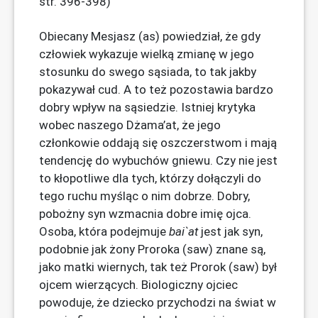
str. 396-398)
Obiecany Mesjasz (as) powiedział, że gdy
człowiek wykazuje wielką zmianę w jego
stosunku do swego sąsiada, to tak jakby
pokazywał cud. A to też pozostawia bardzo
dobry wpływ na sąsiedzie. Istniej krytyka
wobec naszego Dżama’at, że jego
członkowie oddają się oszczerstwom i mają
tendencję do wybuchów gniewu. Czy nie jest
to kłopotliwe dla tych, którzy dołączyli do
tego ruchu myśląc o nim dobrze. Dobry,
pobożny syn wzmacnia dobre imię ojca.
Osoba, która podejmuje
bai`at
jest jak syn,
podobnie jak żony Proroka (saw) znane są,
jako matki wiernych, tak też Prorok (saw) był
ojcem wierzących. Biologiczny ojciec
powoduje, że dziecko przychodzi na świat w