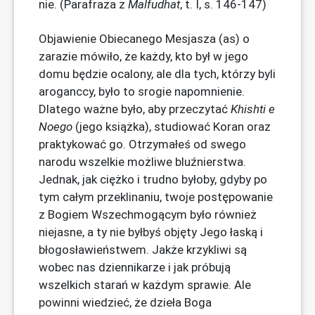
nie. (Parafraza z
Malfudhat
, t. I, s. 146-147)
Objawienie Obiecanego Mesjasza (as) o
zarazie mówiło, że ​​każdy, kto był w jego
domu będzie ocalony, ale dla tych, którzy byli
aroganccy, było to srogie napomnienie.
Dlatego ważne było, aby przeczytać
Khishti e
Noego
(jego książka), studiować Koran oraz
praktykować go. Otrzymałeś od swego
narodu wszelkie możliwe bluźnierstwa.
Jednak, jak ciężko i trudno byłoby, gdyby po
tym całym przeklinaniu, twoje postępowanie
z Bogiem Wszechmogącym było również
niejasne, a ty nie byłbyś objęty Jego łaską i
błogosławieństwem. Jakże krzykliwi są
wobec nas dziennikarze i jak próbują
wszelkich starań w każdym sprawie. Ale
powinni wiedzieć, że dzieła Boga