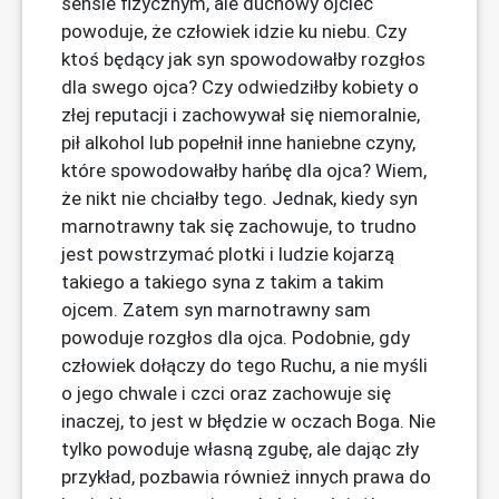
sensie fizycznym, ale duchowy ojciec
powoduje, że człowiek idzie ku niebu. Czy
ktoś będący jak syn spowodowałby rozgłos
dla swego ojca? Czy odwiedziłby kobiety o
złej reputacji i zachowywał się niemoralnie,
pił alkohol lub popełnił inne haniebne czyny,
które spowodowałby hańbę dla ojca? Wiem,
że nikt nie chciałby tego. Jednak, kiedy syn
marnotrawny tak się zachowuje, to trudno
jest powstrzymać plotki i ludzie kojarzą
takiego a takiego syna z takim a takim
ojcem. Zatem syn marnotrawny sam
powoduje rozgłos dla ojca. Podobnie, gdy
człowiek dołączy do tego Ruchu, a nie myśli
o jego chwale i czci oraz zachowuje się
inaczej, to jest w błędzie w oczach Boga. Nie
tylko powoduje własną zgubę, ale dając zły
przykład, pozbawia również innych prawa do