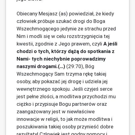
Obiecany Mesjasz (as) powiedział, że kiedy
człowiek próbuje szukać drogi do Boga
Wszechmogącego jedynie ze strachu przed
Nim i modli się w celu rozstrzygnięcia tej
kwestii, zgodnie z Jego prawem, czyli
A jeśli
chodzi o tych, którzy dążą do spotkania z
Nami- tych niechybnie poprowadzimy
naszymi drogami.(…)
(29:70), Bóg
Wszechmogący Sam trzyma rękę takiej
osoby, aby pokazać jej drogę i udziela jej
wewnętrznego spokoju. Jeśli czyjeś serce
jest pełne złości, a modlitwa przychodzi mu
ciężko i przypisuje Bogu partnerów oraz
zaangażowany jest w niewłaściwe
innowacje w religii, to jak może modlitwa i
poszukiwania takiej osoby przynieść dobre
rezultaty! Człowiek jest godny pomocy i