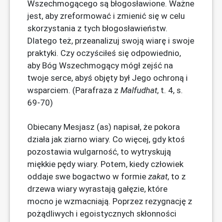
Wszechmogącego są błogosławione. Ważne
jest, aby zreformować i zmienić się w celu
skorzystania z tych błogosławieństw.
Dlatego też, przeanalizuj swoją wiarę i swoje
praktyki. Czy oczyściłeś się odpowiednio,
aby Bóg Wszechmogący mógł zejść na
twoje serce, abyś objęty był Jego ochroną i
wsparciem. (Parafraza z
Malfudhat
, t. 4, s.
69-70)
Obiecany Mesjasz (as) napisał, że pokora
działa jak ziarno wiary. Co więcej, gdy ktoś
pozostawia wulgarność, to wytryskują
miękkie pędy wiary. Potem, kiedy człowiek
oddaje swe bogactwo w formie
zakat
, to z
drzewa wiary wyrastają gałęzie, które
mocno je wzmacniają. Poprzez rezygnację z
pożądliwych i egoistycznych skłonności