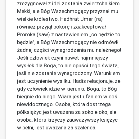
zrezygnował z idei zostania zwierzchnikiem
Mekki, ale Bóg Wszechmogący przyznał mu
wielkie królestwo. Hadhrat Umer (ra)
również przyjął pokorę i zaakceptował
Proroka (saw) z nastawieniem „co będzie to
będzie”, a Bóg Wszechmogący nie odmówił
żadnej części wynagrodzenia mu należnego!
Jeśli człowiek czyni nawet najmniejszy
wysiłek dla Boga, to nie opuści tego świata,
jeśli nie zostanie wynagrodzony. Warunkiem
jest uczynienie wysiłku. Hadis relacjonuje, że
gdy człowiek idzie w kierunku Boga, to Bóg
biegnie do niego. Wiara jest ufaniem w coś
niewidocznego. Osoba, która dostrzega
półksiężyc jest uważana za sokole oko, ale
osoba, która krzyczy zauważywszy księżyc
w pełni, jest uważana za szaleńca.