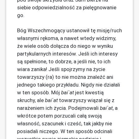
siebie odpowiedzialność za pielęgnowanie
go.
Bóg Wszechmogący ustanowił tę misję/ruch
własnymi rękoma, a nawet wtedy widzimy,
że wiele osób dołącza do niego w wyniku
partykularnych interesów. Jeśli ich interesy
są spełnione, to dobrze, a jeśli nie, to ich
wiara zanika! Jeśli spojrzymy na życie
towarzyszy (ra) to nie można znaleźć ani
jednego takiego przykładu. Nigdy nie działali
w ten sposób. Mój
bai`at
jest kwestią
skruchy, ale
bai`at
towarzyszy wiązał się z
narażeniem ich życia. Podejmowali
bai`at
, a
wkrótce potem porzucali całą swoją
własność, szacunek i cześć, tak jakby nie
posiadali niczego. W ten sposób odcinali