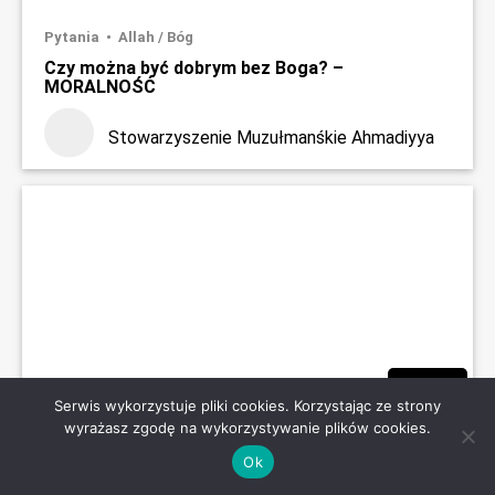
Pytania
Allah / Bóg
Czy można być dobrym bez Boga? –
MORALNOŚĆ
Stowarzyszenie Muzułmanśkie Ahmadiyya
26:00
Serwis wykorzystuje pliki cookies. Korzystając ze strony
wyrażasz zgodę na wykorzystywanie plików cookies.
Filmy
Grzechy
Ok
Piękna modlitwa z Koranu #4 – Przebaczenia
UDOSTĘPNIJ