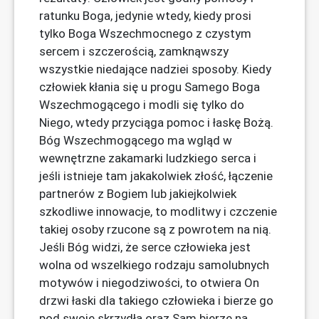
ratunku Boga, jedynie wtedy, kiedy prosi
tylko Boga Wszechmocnego z czystym
sercem i szczerością, zamknąwszy
wszystkie niedające nadziei sposoby. Kiedy
człowiek kłania się u progu Samego Boga
Wszechmogącego i modli się tylko do
Niego, wtedy przyciąga pomoc i łaskę Bożą.
Bóg Wszechmogącego ma wgląd w
wewnętrzne zakamarki ludzkiego serca i
jeśli istnieje tam jakakolwiek złość, łączenie
partnerów z Bogiem lub jakiejkolwiek
szkodliwe innowacje, to modlitwy i czczenie
takiej osoby rzucone są z powrotem na nią.
Jeśli Bóg widzi, że serce człowieka jest
wolna od wszelkiego rodzaju samolubnych
motywów i niegodziwości, to otwiera On
drzwi łaski dla takiego człowieka i bierze go
pod swoje skrzydła oraz Sam bierze na