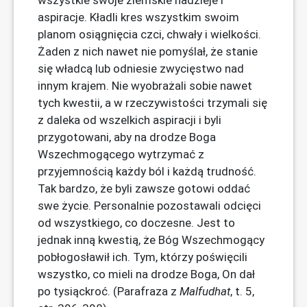
wszystkie swoje ziemskie nadzieje i
aspiracje. Kładli kres wszystkim swoim
planom osiągnięcia czci, chwały i wielkości.
Żaden z nich nawet nie pomyślał, że stanie
się władcą lub odniesie zwycięstwo nad
innym krajem. Nie wyobrażali sobie nawet
tych kwestii, a w rzeczywistości trzymali się
z daleka od wszelkich aspiracji i byli
przygotowani, aby na drodze Boga
Wszechmogącego wytrzymać z
przyjemnością każdy ból i każdą trudność.
Tak bardzo, że byli zawsze gotowi oddać
swe życie. Personalnie pozostawali odcięci
od wszystkiego, co doczesne. Jest to
jednak inną kwestią, że ​​Bóg Wszechmogący
pobłogosławił ich. Tym, którzy poświęcili
wszystko, co mieli na drodze Boga, On dał
po tysiąckroć. (Parafraza z
Malfudhat
, t. 5,