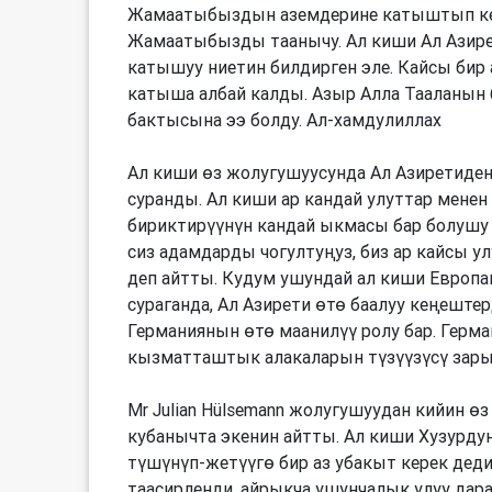
Жамаатыбыздын аземдерине катыштып кел
Жамаатыбызды таанычу. Ал киши Ал Азир
катышуу ниетин билдирген эле. Кайсы би
катыша албай калды. Азыр Алла Тааланын 
бактысына ээ болду. Ал-хамдулиллах
Ал киши өз жолугушуусунда Ал Азиретиден 
суранды. Ал киши ар кандай улуттар менен
бириктирүүнүн кандай ыкмасы бар болушу 
сиз адамдарды чогултуңуз, биз ар кайсы 
деп айтты. Кудум ушундай ал киши Европа
сураганда, Ал Азирети өтө баалуу кеңеште
Германиянын өтө маанилүү ролу бар. Герм
кызматташтык алакаларын түзүүзүсү зары
Mr Julian Hülsemann жолугушуудан кийин ө
кубанычта экенин айтты. Ал киши Хузурдун
түшүнүп-жетүүгө бир аз убакыт керек деди
таасирленди, айрыкча ушунчалык улуу дар