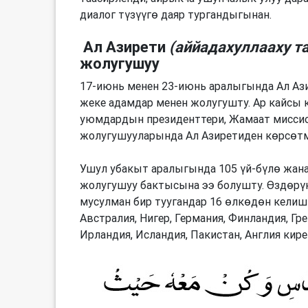
диалог түзүүгө даяр тургандыгынан.
Ал Азирети
(аййадахуллааху т
жолугушуу
17-июнь менен 23-июнь аралыгында Ал Ази
жеке адамдар менен жолугушту. Ар кайсы
уюмдардын президенттери, Жамаат миссион
жолугушууларында Ал Азиретиден көрсөт
Ушул убакыт аралыгында 105 үй-бүлө жана
жолугушуу бактысына ээ болушту. Өздөрү
мусулман бир туугандар 16 өлкөдөн келиш
Австралия, Нигер, Германия, Финландия, Гре
Ирландия, Исландия, Пакистан, Англия кире