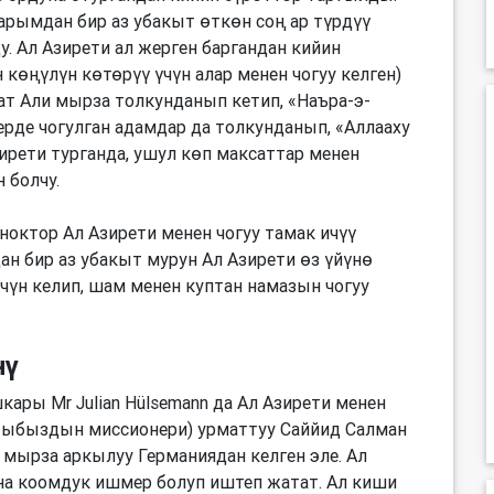
жарымдан бир аз убакыт өткөн соң ар түрдүү
у. Ал Азирети ал жерген баргандан кийин
көңүлүн көтөрүү үчүн алар менен чогуу келген)
т Али мырза толкунданып кетип, «Наъра-э-
ерде чогулган адамдар да толкунданып, «Аллааху
ирети турганда, ушул көп максаттар менен
 болчу.
октор Ал Азирети менен чогуу тамак ичүү
н бир аз убакыт мурун Ал Азирети өз үйүнө
үчүн келип, шам менен куптан намазын чогуу
нү
ары Mr Julian Hülsemann да Ал Азирети менен
атыбыздын миссионери) урматтуу Саййид Салман
мырза аркылуу Германиядан келген эле. Ал
на коомдук ишмер болуп иштеп жатат. Ал киши