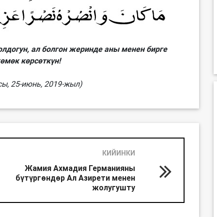
лдогун, ал болгон жеринде аны менен бирге
көмөк көрсөткүн!
ы, 25-июнь, 2019-жыл)
КИЙИНКИ
Жамия Ахмадия Германияны
бүтүргөндөр Ал Азирети менен
жолугушту