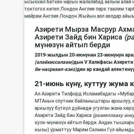
Азирети Мырза Масрур Ахм
Азирети Зайд бин Хариса
(р
мүнөзүн айтып берди
2019-жылдын 20-июнунан 23-июнунун ар
(алайхиссалаам)
дын V Халифасы Азирети
би-насрихил-азиз)
дин ар кандай алектенү
21-июнь күнү, куттуу жума к
Ал Азирети Тилфорд Исламабадагы «Мубара
МТАнын спутник байланыштары аркылуу, 
аркылуу бүткүл дүйнөдө угулган жана көрү
Азирети Зайд бин Хариса
(разияллааху анху
кулк-мүнөзүн айтып берди. Андан тышкар
кызы) урматтуу Марям Салман Гүл айымд