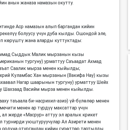
йин анын жаназа намазын окутту.
итинде Аср намазын алып баргандан кийин
рекелүү болуусу үчүн дуба кылды. Ошондой эле,
ып көрүштү жана аларды куттуктады:
хаммад Сыддык Малик мырзанын кызы
мериканын тургуну) урматтуу Саъаадат Ахмад
аъат Саалик мырза менен кыйылды;
дхрий Куламбас Хан мырзанын (Вакифа Нау) кызы
хаавал Нагар шаарынын тургуну) урматтуу Шейх
у Шахзаад Васийм мырза менен кыйылды.
ааху таъаала би-насрихил-азиз) үй-бүлөлөр менен
мечити менен ар түрдүү максаттар үчүн
 ал жерде «Масрур» аттуу эл аралык крикет
л турнирди уюштуруучулар Ал Азирети менен
з ордуна отургандан кийин сүрөттөр тартылды.