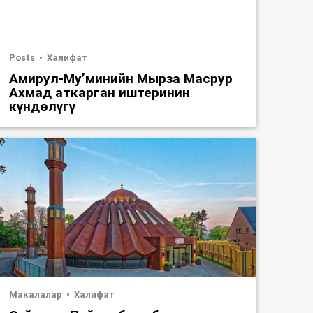
Posts
Халифат
Амирул-Му’минийн Мырза Масрур
Ахмад аткарган иштеринин
күндөлүгү
Макалалар
Халифат