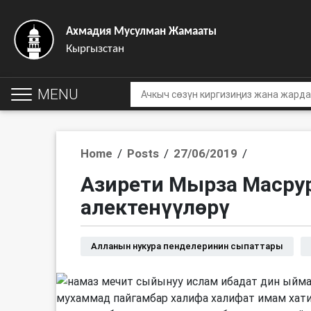
Ахмадия Мусулман Жамааты
Кыргызстан
MENU
Home
/
Posts
/
27/06/2019
/
Азирети Мырза Масру
алектенүүлөрү
Алланын нукура пенделеринин сыпаттары