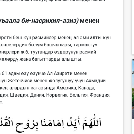
аъаала би-насрихил-азиз)
менен
рети беш күн расмийлер менен, ал эми алты күн
 кеӊселердин бөлүм башчылары, тармактуу
ерлери ж.б. туугандар өздөрүнүн расмий
мөлөрдү жана багыттарды алышты.
 61 адам өзү өзүнчө Ал Азирети менен
нүн Жетекчиси менен жолугушуу үчүн Ахмадий
кен, алардын катарында Америка, Канада,
ция, Швеция, Дания, Норвегия, Бельгия, Франция,
т.