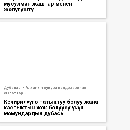
мусулман жаштар менен
жолугушту
Дубалар
Алланын нукура пенделеринин
сыпаттары
Кечирилүүгө татыктуу болуу жана
кастыктын жок болуусу үчүн
момундардын дубасы