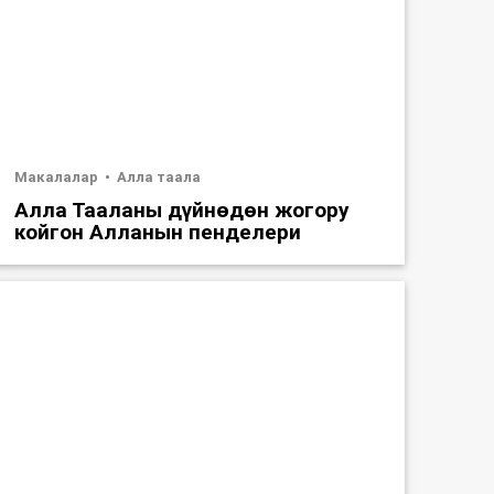
Макалалар
Алла таала
Алла Тааланы дүйнөдөн жогору
койгон Алланын пенделери