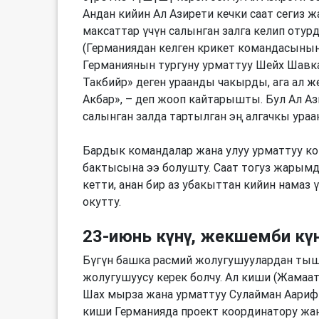
Андан кийин Ал Азирети кечки саат сегиз 
максаттар үчүн салынган залга келип отурд
(Германиядан келген крикет командасынын 
Германиянын тургуну урматтуу Шейх Шавка
Такбийр» деген ураанды чакырды, ага ал ж
Акбар», – деп жооп кайтарышты. Бул Ал Аз
салынган залда тартылган эң алгачкы ураан
Бардык командалар жана улуу урматтуу кон
бактысына ээ болушту. Саат тогуз жарымда
кетти, анан бир аз убакыттан кийин намаз 
окутту.
23-июнь күнү, жекшемби кү
Бүгүн башка расмий жолугушуулардан тышк
жолугушуусу керек болчу. Ал киши (Жама
Шах мырза жана урматтуу Сулайман Аариф 
киши Германияда проект координатору жа