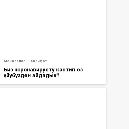
Макалалар
Халифат
Биз коронавирусту кантип өз
үйүбүздөн айдадык?