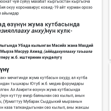
ад өзүнүн жума кутбасында
азияллааху анху)
нун кулк-
алыгында Убада кылынган Масийх жана Махдий
 Мырза Масрур Ахмад
(аййадахуллааху таъаала
үлөрү ж.б. иштеринин күндөлүгү
үнү
к» мечитинде жума кутбасын окуду, ал кутба
андан тышкары Ютуб ж.б. медиа форумдары
лгөн. Ал Азирети өзүнүн жума кутбасында
)
нун куттуу өмүр баянынан сөз кылып, анын
ы, (Урматтуу Мубарак Сыддыкий мырзанын
ын каза тапкандыгынан сөз кылып, аны жакшы