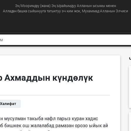
Эң Мээримдүү (жана) Эң Ырайымдуу Алланын ысымы менен
Алладан башка сыйынууга татыктуу эч ким жок, Мухаммад Алланын Элчиси
р Ахмаддын күндөлүк
Халифат