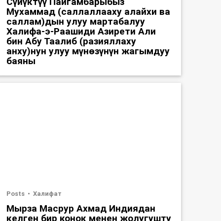
Сүйүктүү Пайгамбарыбыз
Мухаммад (саллаллааху алайхи ва
саллам)дын улуу мартабалуу
Халифа-э-Раашиди Азирети Али
бин Абу Таалиб (разияллаху
анху)нун улуу мүнөзүнүн жагымдуу
баяны
Posts
Халифат
Мырза Масрур Ахмад Индиядан
келген бир конок менен жолугушту