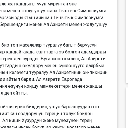
е жаткандыгы үчүн мурунтан эле
ети менен жолугушуу жана Тынтык Симпозиумга
р аргасыздыктын айынан Тынчтык Симпозиумга
берешендиги менен Ал Азирети менен жолугушуу
бир топ маселелер тууралуу багыт берүүсүн
 ар кандай каада-салттарга ээ болгон адамдарды
керек деп сурады. Буга жооп кылып, Ал Азирети
улуттардын өкүлдөрү менен сүйлөшүүгө даярбыз
нын келечеги тууралуу Ал Азиретинин ой-пикирин
рди айтып берди. Ал Азирети Европада
ания өзүнүн коңшу мамлекеттери менен жакшы
л деп айтты.
з ой-пикирин билдирип, ушул барлашуудан өтө
 айткан сөздөрүнүн тереңин толук бойдон
. Ал киши Хузурдун жеке мүнөзүнөн терең
ажадагы инсан болуп, ар кайсы коомдор менен