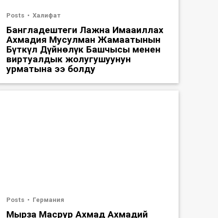
Posts
Халифат
Бангладештеги Лажна Имааиллах
Ахмадия Мусулман Жамаатынын
Бүткүл Дүйнөлүк Башчысы менен
виртуалдык жолугушуунун
урматына ээ болду
Posts
Германия
Мырза Масрур Ахмад Ахмадий