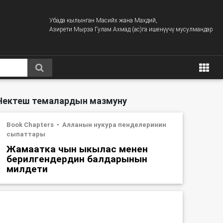
Убада кылынган Масийх жана Махдий,
Азирети Мырза Гулам Ахмад (ас)га ишенүүчү мусулмандар
Чектеш темалардын мазмуну
Book Chapters
Алланын нукура пенделеринин
сыпаттары
Жамаатка чын ыкылас менен
берилгендердин балдарынын
милдети