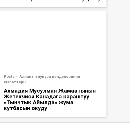
Posts
Алланын нукура пенделеринин
сыпаттары
Ахмадия Мусулман Жамаатынын
Жетекчиси Канадага караштуу
«Тынчтык Айылда» жума
кутбасын окуду