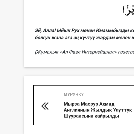
Эй, Алла! Ыйык Рух менен Имамыбызды ко
болгун жана ага эӊ күчтүү жардам менен 
(Жумалык «Ал-Фазл Интернейшнал» газетас
МУРУНКУ
Мырза Масрур Ахмад
Англиянын Жылдык Улуттук
Шуураасына кайрылды