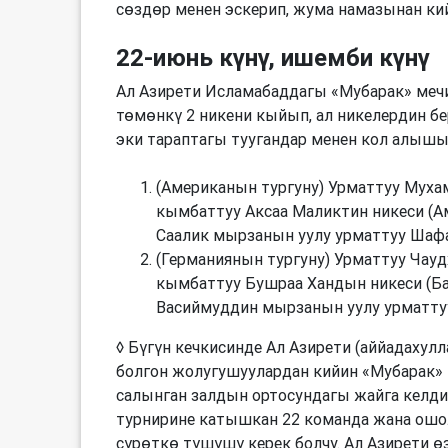
сөздөр менен эскерип, жума намазынан ки
22-июнь күнү, ишемби күнү
Ал Азирети Исламабаддагы «Мубарак» меч
төмөнкү 2 никени кыйып, ал никелердин бе
эки тараптагы туугандар менен кол алыш
(Американын тургуну) Урматтуу Му
кымбаттуу Аксаа Маликтин никеси (А
Саалик мырзанын уулу урматтуу Шаф
(Германиянын тургуну) Урматтуу Чау
кымбаттуу Бушраа Хандын никеси (Ба
Васиймуддин мырзанын уулу урматту
◊ Бүгүн кечкисинде Ал Азирети (аййадахулл
болгон жолугушуулардан кийин «Мубарак» 
салынган залдын ортосундагы жайга келди,
турнирине катышкан 22 команда жана ошо
сүрөткө түшүшү керек болчу. Ал Азирети ө