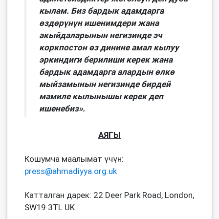
кылам. Биз бардык адамдарга
өздөрүнүн ишенимдери жана
акыйдаларынын негизинде эч
коркпостон өз динине амал кылуу
эркиндиги берилиши керек жана
бардык адамдарга алардын өлкө
мыйзамынын негизинде бирдей
мамиле кылынышы керек деп
ишенебиз».
АЯГЫ
Кошумча маалымат үчүн:
press@ahmadiyya.org.uk
Катталган дарек: 22 Deer Park Road, London,
SW19 3TL UK