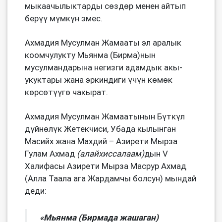
мыкаачылыктарды сөздөр менен айтып
берүү мүмкүн эмес.
Ахмадия Мусулман Жамааты эл аралык
коомчулукту Мьянма (Бирма)нын
мусулмандарына негизги адамдык акы-
укуктары жана эркиндиги үчүн көмөк
көрсөтүүгө чакырат.
Ахмадия Мусулман Жамаатынын Бүткүл
дүйнѳлүк Жетекчиси, Убада кылынган
Масийх жана Махдий – Азирети Мырза
Гулам Ахмад
(алайхиссалаам)
дын V
Халифасы Азирети Мырза Масрур Ахмад
(Алла Таала ага Жардамчы болсун) мындай
деди:
«Мьянма (Бирмада жашаган)