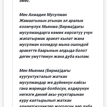
эмес.
Мен Ахмадия Мусулман
Жамаатынын атынан эл аралык
коомчулук Мьянма (Бирма)дагы
мусулмандарга көмөк көрсөтүү үчүн
жапатырмак аракет кылат жана
мусулман коомдор мына ошондой
аракетте баарынын алдыда болот
деген үмүттөмүн жана дуба кылам.
Мен Мьянма (Бирма)дагы
куугунтукталып жаткан
мусулмандар же дүйнөнүн кайсы
гана жеринде болбосун, өздөрүнүн
негизги диний акы-укуктарынан
куру калтырылып жаткан
адилетсиздиктер жоголсун деп дуба