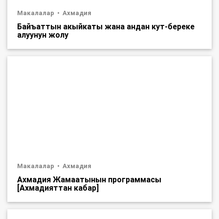
Макалалар
Ахмадия
Байъаттын акыйкаты жана андан кут-береке
алуунун жолу
Макалалар
Ахмадия
Ахмадия Жамаатынын программасы
[Ахмадияттан кабар]