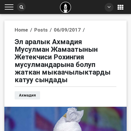
Home
/
Posts
/
06/09/2017
/
Эл аралык Ахмадия
Мусулман Жамаатынын
Жетекчиси Рохингия
мусулмандарына болуп
жаткан мыкаачылыктарды
катуу сындады
Ахмадия