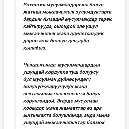
Рохингия мусулмандарына болуп
жаткан мыкаачылык зулумдуктарга
бардык Ахмадий мусулмандар тереӊ
кайгырууда, ошондой эле ушул
мыкаачылык жана адилетсиздик
дароо жок болсун деп дуба
кылабыз.
Чындыгында, мусулмандардын
ушундай кордукка туш болуусу –
бул мусулман дүйнөсүндөгү
бөлүнүп-жаруучулук жана
сектачылыктын кесепети болуп
көрүнгөндөй. Эгерде мусулман
коомдор жана жамааттар өз ара
ынтымакта болушканда, анда мына
ушундай мыкаачылыктар болмок