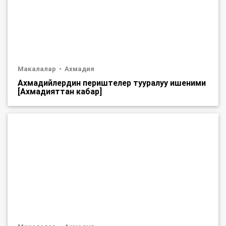
Макалалар
Ахмадия
Ахмадийлердин периштелер тууралуу ишеними
[Ахмадияттан кабар]