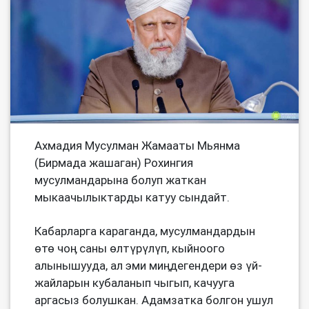
Ахмадия Мусулман Жамааты Мьянма
(Бирмада жашаган) Рохингия
мусулмандарына болуп жаткан
мыкаачылыктарды катуу сындайт.
Кабарларга караганда, мусулмандардын
өтө чоӊ саны өлтүрүлүп, кыйноого
алынышууда, ал эми миӊдегендери өз үй-
жайларын кубаланып чыгып, качууга
аргасыз болушкан. Адамзатка болгон ушул