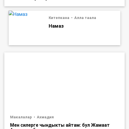
Китепкана
Алла таала
Намаз
Макалалар
Ахмадия
Мен силерге чындыкты айтам: бул Жамаат