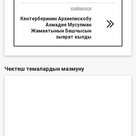
КИЙИНКИ
Кентерберинин Архиепискобу
Ахмадия Мусулман
Жамаатынын Башчысын
зыярат кылды
Чектеш темалардын мазмуну