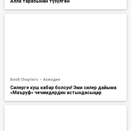
Алла тарабынан түзүлгөн
Book Chapters
Ахмадия
Силерге куш кабар болсун! Эми силер дайыма
«Маъруф» чечимдердин астындасыңар