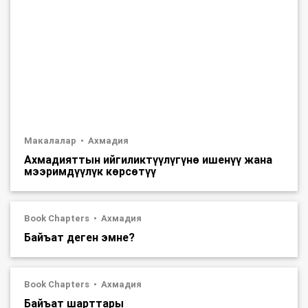
Макалалар
Ахмадия
Ахмадияттын ийгиликтүүлүгүнө ишенүү жана
мээримдүүлүк көрсөтүү
Book Chapters
Ахмадия
Байъат деген эмне?
Book Chapters
Ахмадия
Байъат шарттары