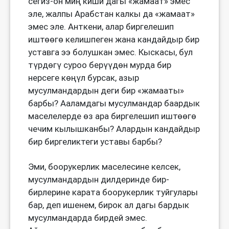
сегиз-он миң киши дагы «жамаат» эмес
эле, жалпы Арабстан калкы да «жамаат»
эмес эле. Анткени, алар биргелешип
иштөөгө келишпеген жана кандайдыр бир
уставга ээ болушкан эмес. Кыскасы, бул
түрдөгү суроо берүүдөн мурда бир
нерсеге көңүл бурсак, азыр
мусулмандардын деги бир «жамааты»
барбы? Ааламдагы мусулмандар баардык
маселелерде өз ара биргелешип иштөөгө
чечим кылышканбы? Алардын кандайдыр
бир биргеликтеги уставы барбы?
Эми, боорукерлик маселесине келсек,
мусулмандардын дилдеринде бир-
бирлерине карата боорукерлик туйгулары
бар, деп ишенем, бирок ал дагы бардык
мусулмандарда бирдей эмес.