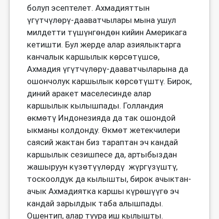
болуп эсептелет. Ахмадияттын
үгүтчүлөрү-дааватчылары мына ушул
милдетти түшүнгөндөн кийин Америкага
кетишти. Бул жерде алар азиялыктарга
канчалык каршылык көрсөтүшсө,
Ахмадия үгүтчүлөрү-дааватчыларына да
ошончолук каршылык көрсөтүштү. Бирок,
диний аракет маселесинде алар
каршылык кылышпады. Голландия
өкмөтү Индонезияда да так ошондой
ыкманы колдонду. Өкмөт жетекчилери
саясий жактан биз тараптан эч кандай
каршылык сезишпесе да, артыбыздан
жашыруун күзөтүүлөрдү жүргүзүштү,
тоскоолдук да кылышты, бирок ачыктан-
ачык Ахмадиятка каршы күрөшүүгө эч
кандай зарылдык таба алышпады.
Ошентип, алар туура иш кылышты.