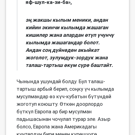
яф-шул-ка-зи-ба
»
,
э
ң жакшы кылым меники
,
а
ндан
кийин экинчи кылымда жашаган
кишилер жана алардан өтүп үчүнчү
кылымда жашагандар болот.
Андан соң дүйнөдөн акыйкат
жоголот, зулумдук-зордук жана
талаш-тартыш өкүм сүрө баштайт.
Чынында ушундай болду. Бул талаш-
тартыш арбый берип, соңку үч кылымда
мусулмандар өз күч-кубатын бүтүндөй
жоготуп коюшту. Өткөн доорлордо
бүткүл Европа ар бир мусулман
падышасынан чочулап турар эле. Азыр
болсо, Европа жана Америкадагы
күчтөрдүн бири менен күрөшүүгө