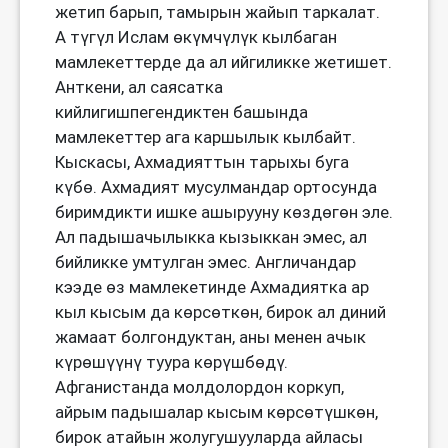
жетип барып, тамырын жайып таркалат.
А түгүл Ислам өкүмчүлүк кылбаган
мамлекеттерде да ал ийгиликке жетишет.
Анткени, ал саясатка
кийлигишпегендиктен башында
мамлекеттер ага каршылык кылбайт.
Кыскасы, Ахмадияттын тарыхы буга
күбө. Ахмадият мусулмандар ортосунда
биримдикти ишке ашырууну көздөгөн эле.
Ал падышачылыкка кызыккан эмес, ал
бийликке умтулган эмес. Англичандар
кээде өз мамлекетинде Ахмадиятка ар
кыл кысым да көрсөткөн, бирок ал диний
жамаат болгондуктан, аны менен ачык
күрөшүүнү туура көрүшбөдү.
Афганистанда молдолордон коркуп,
айрым падышалар кысым көрсөтүшкөн,
бирок атайын жолугушууларда айласы