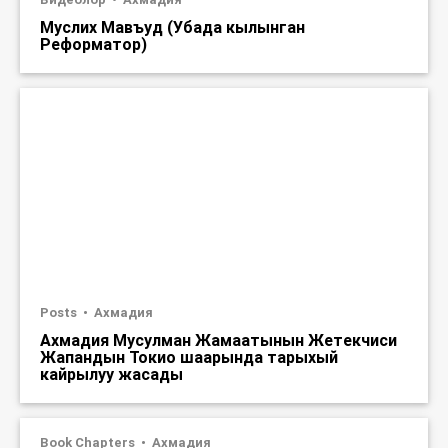
Муслих Мавъуд (Убада кылынган
Реформатор)
Posts
Ахмадия
Ахмадия Мусулман Жамаатынын Жетекчиси
Жапандын Токио шаарында тарыхый
кайрылуу жасады
Book Chapters
Ахмадия