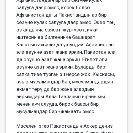
Афганистандын ар бир сөзүнө кулак
салууга даяр эмес, керек болсо
Афганистан дагы Пакистандын ар бир
сөзүнө кулак салууга даяр эмес. Экөө тең
өз алдынча саясат жүргүзөт, ички
иштерин өз билгенинче башкарат.
Калктын ахвалы да ушундай. Афганистан
эли өзүнчө азат жана эркин, Пакистан эли
да өзүнчө азат жана эркин. Египет эли
өзүнчө азат жана эркин. Буларды бир
сапка тизе турган эч нерсе жок. Кыскасы,
азыр мусулмандар бар, мусулмандардын
өкмөттөрү да бар жана алардын
айрымдары Алла Тааланын ырайымы
менен күч алууда, бирок баары бир
мусулмандар бир «жамаат» эмес.
Маселен: эгер Пакистандын Аскер деңиз