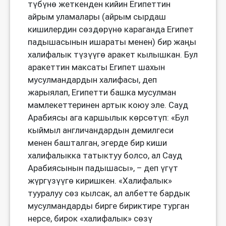
түбүнө жеткенден кийин Египеттин
айрым уламалары (айрым сырдаш
кишилердин сөздөрүнө караганда Египет
падышасынын ишараты менен) бир жаңы
халифалык түзүүгө аракет кылышкан. Бул
аракеттин максаты Египет шахын
мусулмандардын халифасы, деп
жарыялап, Египетти башка мусулман
мамлекеттеринен артык коюу эле. Сауд
Арабиясы ага каршылык көрсөтүп: «Бул
кыймыл англичандардын демилгеси
менен башталган, эгерде бир киши
халифалыкка татыктуу болсо, ал Сауд
Арабиясынын падышасы», – деп үгүт
жүргүзүүгө киришкен. «Халифалык»
тууралуу сөз кылсак, ал албетте бардык
мусулмандарды бирге бириктире турган
нерсе, бирок «халифалык» сөзү