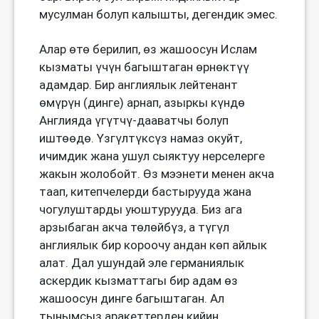
мусулман болуп калышты, дегендик эмес.
Алар өтө берилип, өз жашоосун Ислам
кызматы үчүн багыштаган өрнөктүү
адамдар. Бир англиялык лейтенант
өмүрүн (динге) арнап, азыркы күндө
Англияда үгүтчү-дааватчы болуп
иштөөдө. Үзгүлтүксүз намаз окуйт,
ичимдик жана ушул сыяктуу нерселерге
жакын жолобойт. Өз мээнети менен акча
таап, китепчелерди бастырууда жана
чогулуштарды уюштурууда. Биз ага
арзыбаган акча төлөйбүз, а түгүл
англиялык бир короочу андан көп айлык
алат. Дал ушундай эле германиялык
аскердик кызматтагы бир адам өз
жашоосун динге багыштаган. Ал
тынымсыз аракеттерден кийин