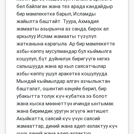
бел байлаган жана тез арада кандайдыр
бир мамлекетке барып, Исламды
жайылта баштайт. Туура, Ахмадия
жамааты азырынча аз санда, бирок ал
аркылуу Ислам жамааты түзүлүп
жатканына карагыла. Ар бир мамлекетте
азбы-көппү мусулмандар бул кыймылга
кошулуп, бүт дүйнөлүк биригүүгө негиз
салышууда жана ар кыл саясатчылар
азбы-көппү ушул аракетке кошулууда.
Мындай кыймылдар алгач азчылыктан
башталат, ошентип кеңейе берип, бир
убакытта толук күч-кубатка ээ болот
жана кыска мөөнөттүн ичинде ынтымак
жана биримдик уругун эгүүгө жетишет.
Акыйкатта, саясий күч үчүн саясий
жамааттар, диний жана адеп-ахлактуу күч
үчүн диний жана адеп-ахлактуу