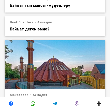
Байъаттын максат-мүдөөлөрү
Book Chapters
Ахмадия
Байъат деген эмне?
Макалалар
Ахмадия
Убада кылынган Масийх жана Махдий
(алайхиссалам)дын келүү максаты