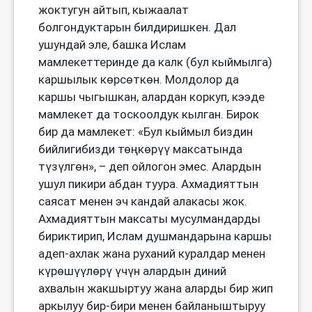
жоктугун айтып, кыжаалат
болгондуктарын билдиришкен. Дал
ушундай эле, башка Ислам
мамлекеттеринде да калк (бул кыймылга)
каршылык көрсөткөн. Молдолор да
каршы чыгышкан, алардан коркуп, кээде
мамлекет да тоскоолдук кылган. Бирок
бир да мамлекет: «Бул кыймыл биздин
бийлигибизди төңкөрүү максатында
түзүлгөн», – деп ойлогон эмес. Алардын
ушул пикири абдан туура. Ахмадияттын
саясат менен эч кандай алакасы жок.
Ахмадияттын максаты мусулмандарды
бириктирип, Ислам душмандарына каршы
адеп-ахлак жана руханий куралдар менен
күрөшүүлөрү үчүн алардын диний
ахвалын жакшыртуу жана аларды бир жип
аркылуу бир-бири менен байланыштыруу