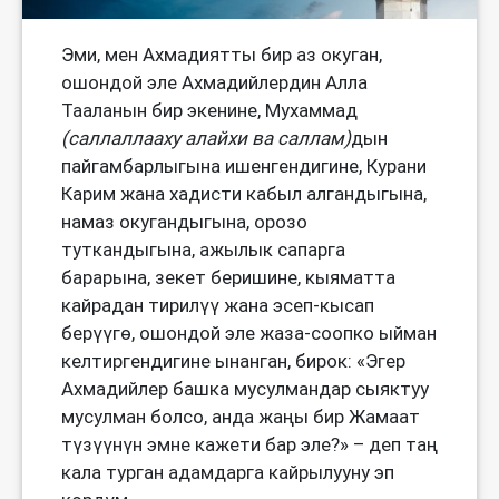
Эми, мен Ахмадиятты бир аз окуган,
ошондой эле Ахмадийлердин Алла
Тааланын бир экенине, Мухаммад
(
саллаллааху алайхи ва саллам
)
дын
пайгамбарлыгына ишенгендигине, Курани
Карим жана хадисти кабыл алгандыгына,
намаз окугандыгына, орозо
туткандыгына, ажылык сапарга
барарына, зекет беришине, кыяматта
кайрадан тирилүү жана эсеп-кысап
берүүгө, ошондой эле жаза-соопко ыйман
келтиргендигине ынанган, бирок: «Эгер
Ахмадийлер башка мусулмандар сыяктуу
мусулман болсо, анда жаңы бир Жамаат
түзүүнүн эмне кажети бар эле?» – деп таң
кала турган адамдарга кайрылууну эп