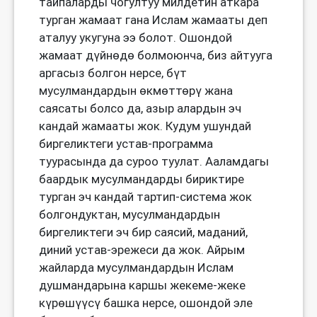
тайпаларды чогултуу милдетин аткара
турган жамаат гана Ислам жамааты деп
аталуу укугуна ээ болот. Ошондой
жамаат дүйнөдө болмоюнча, биз айтууга
аргасыз болгон нерсе, бүт
мусулмандардын өкмөттөрү жана
саясаты болсо да, азыр алардын эч
кандай жамааты жок. Кудум ушундай
биргеликтеги устав-программа
туурасында да суроо туулат. Ааламдагы
баардык мусулмандарды бириктире
турган эч кандай тартип-система жок
болгондуктан, мусулмандардын
биргеликтеги эч бир саясий, маданий,
диний устав-эрежеси да жок. Айрым
жайларда мусулмандардын Ислам
душмандарына каршы жекеме-жеке
күрөшүүсү башка нерсе, ошондой эле