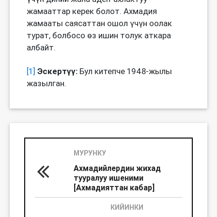
жамааттар керек болот. Ахмадия
жамааты саясаттан ошол үчүн оолак
турат, болбосо өз ишин толук аткара
албайт.
[1]
Эскертүү:
Бул китепче 1948-жылы
жазылган.
МУРУНКУ
Ахмадийлердин жихад
тууралуу ишеними
[Ахмадияттан кабар]
КИЙИНКИ