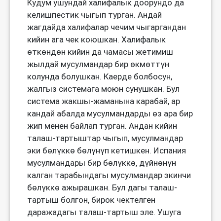
Кудум ушундай халифалык доорундо да
келишпестик чыгып турган. Андай
жагдайда халифалар чечим чыгаргандан
кийин ага чек коюшкан. Халифалык
өткөндөн кийин да чамасы жетимиш
жылдай мусулмандар бир өкмөттүн
колунда болушкан. Каерде болбосун,
жалгыз системага моюн сунушкан. Бул
система жакшы-жаманына карабай, ар
кандай абалда мусулмандарды өз ара бир
жип менен байлап турган. Андан кийин
талаш-тартыштар чыгып, мусулмандар
эки бөлүккө бөлүнүп кетишкен. Испания
мусулмандары бир бөлүккө, дүйнөнүн
калган тарабындагы мусулмандар экинчи
бөлүккө ажырашкан. Бул дагы талаш-
тартыш болгон, бирок чектелген
даражадагы талаш-тартыш эле. Ушуга