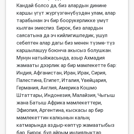
Кандай болсо да, биз алардын динине
каршы үгүт жүргүзгөнүбүздөн улам, алар
тарабынан эч бир боорукерликке үмүт
кылган эмеспиз. Бирок, биз алардын
саясатына да эч кийлигишпедик, ушул
себептен алар дагы биз менен түзмө-түз
каршылашуу боюнча акысыз болушкан.
Мунун натыйжасында, азыр Ахмадия
жамааты дээрлик ар бир мамлекетте бар:
Индия, Афганистан, Иран, Ирак, Сирия,
Палестина, Египет, Италия, Үвейцария,
Германия, Англия, Америка Кошмо
Штаттары, Индонезия, Малайзия, Чыгыш
жана Батыш Африка мамлекеттери,
Эфиопия, Аргентина, кыскасы ар бир
мамлекеттин калкынын калың
катмарында аздыр-көптүр жамаатыбыз
бар. Бирок, бул айрым индиялыктар