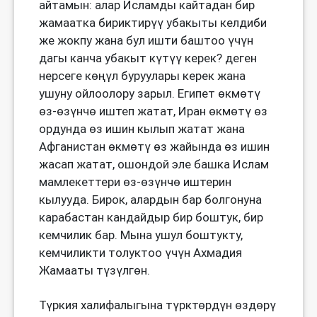
айтамын: алар Исламды кайтадан бир
жамаатка бириктирүү убакыты келдиби
же жокпу жана бул ишти баштоо үчүн
дагы канча убакыт күтүү керек? деген
нерсеге көңүл буруулары керек жана
ушуну ойлоолору зарыл. Египет өкмөтү
өз-өзүнчө иштеп жатат, Иран өкмөтү өз
ордунда өз ишин кылып жатат жана
Афганистан өкмөтү өз жайында өз ишин
жасап жатат, ошондой эле башка Ислам
мамлекеттери өз-өзүнчө иштерин
кылууда. Бирок, алардын бар болгонуна
карабастан кандайдыр бир боштук, бир
кемчилик бар. Мына ушул боштукту,
кемчиликти толуктоо үчүн Ахмадия
Жамааты түзүлгөн.
Түркия халифалыгына түрктөрдүн өздөрү