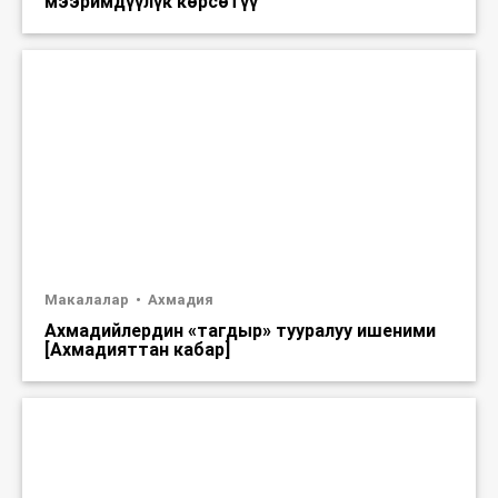
мээримдүүлүк көрсөтүү
Макалалар
Ахмадия
Ахмадийлердин «тагдыр» тууралуу ишеними
[Ахмадияттан кабар]