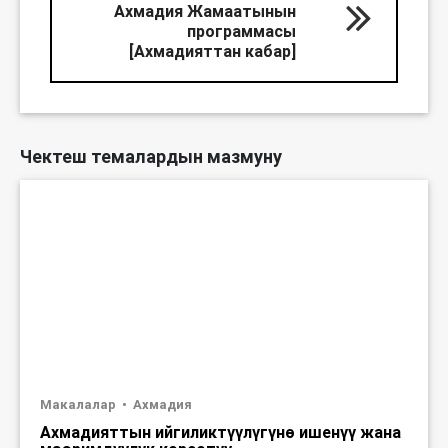
Ахмадия Жамаатынын
программасы
[Ахмадияттан кабар]
Чектеш темалардын мазмуну
Макалалар
Ахмадия
Ахмадияттын ийгиликтүүлүгүнө ишенүү жана