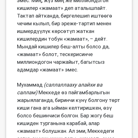
эмес. Миң, жүз миң же миллиондогон
кишилер «жамаат» деп аталышпайт.
Тактап айтканда, биргелешип иштөөгө
чечим кылып, бир эреже-тартип менен
ишмердүүлүк көрсөтүп жаткан
кишилердин тобун «жамаат», – дейт.
Мындай кишилер беш-алты болсо да,
«жамаат» болот, тескерисинче
миллиондогон чаржайыт, багытсыз
адамдар «жамаат» эмес.
Мухаммад
(
саллаллааху алайхи ва
саллам
)
Меккеде өз пайгамбарлыгын
жарыялаганда, биринчи күнү болгону төрт
киши гана ага ыйман келтиришкен, өзү
болсо бешинчиси болгон. Бар жогу беш
кишиден турганына карабай, алар
«жамаат» болушкан. Ал эми, Меккедеги