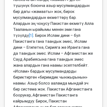
түшүнүк боюнча азыр мусулмандардын
бир дагы «жамааты» жок, бирок
мусулмандардын өкмөттөрү бар.
Алардын эң чоңусу Пакистан өкмөтү Алла
Тааланын ырайымы менен эми гана
түзүлдү
[1]
. Бирок Ислам дини – бул
Пакистанга гана таандык эмес, Ислам
дини – Египетке, Сирияга же Иранга гана
да таандык эмес. Ислам – Афганистан же
Сауд Арабиясына гана таандык эмес
жана алардын гана наамы эсептелбейт.
«Ислам» бардык мусулмандарды
бириктирген «биримдик чынжырынын»
наамы. Азыр болсо ааламда мындай эч
бир система жок. Пакистан Афганистанга
боорукер, Афганистан Пакистанга
кайрымдуу. Бирок, Пакистан