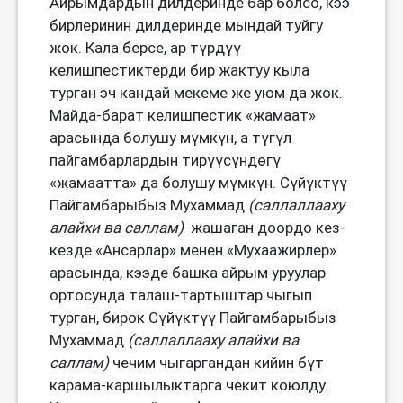
Айрымдардын дилдеринде бар болсо, кээ
бирлеринин дилдеринде мындай туйгу
жок. Кала берсе, ар түрдүү
келишпестиктерди бир жактуу кыла
турган эч кандай мекеме же уюм да жок.
Майда-барат келишпестик «жамаат»
арасында болушу мүмкүн, а түгүл
пайгамбарлардын тирүүсүндөгү
«жамаатта» да болушу мүмкүн. Сүйүктүү
Пайгамбарыбыз Мухаммад
(
саллаллааху
алайхи ва саллам
)
жашаган доордо кез-
кезде «Ансарлар» менен «Мухаажирлер»
арасында, кээде башка айрым уруулар
ортосунда талаш-тартыштар чыгып
турган, бирок Сүйүктүү Пайгамбарыбыз
Мухаммад
(
саллаллааху алайхи ва
саллам
)
чечим чыгаргандан кийин бүт
карама-каршылыктарга чекит коюлду.