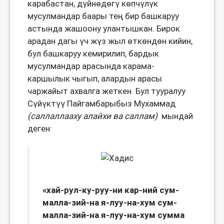
карабастан, дүйнөдөгү көпчүлүк
мусулмандар баары тең бир башкаруу
астында жашоону улантышкан. Бирок
арадан дагы үч жүз жыл өткөндөн кийин,
бул башкаруу кемирилип, бардык
мусулмандар арасында карама-
каршылык чыгып, алардын арасы
чаржайыт ахвалга жеткен. Бул тууралуу
Сүйүктүү Пайгамбарыбыз Мухаммад
(
саллаллааху алайхи ва саллам
)
мындай
деген:
«
хай-рул-ку-руу-ни кар-ний сум-
малла-зий-на я-луу-на-хум сум-
малла-зий-на я-луу-на-хум
сумма