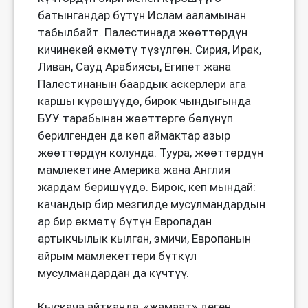
батынгандар бүтүн Ислам ааламынан
табылбайт. Палестинада жөөттөрдүн
кичинекей өкмөтү түзүлгөн. Сирия, Ирак,
Ливан, Сауд Арабиясы, Египет жана
Палестинанын баардык аскерлери ага
каршы күрөшүүдө, бирок чындыгында
БУУ тарабынан жөөттөргө бөлүнүп
берилгенден да көп аймактар азыр
жөөттөрдүн колунда. Туура, жөөттөрдүн
мамлекетине Америка жана Англия
жардам беришүүдө. Бирок, кеп мындай:
качандыр бир мезгилде мусулмандардын
ар бир өкмөтү бүтүн Европадан
артыкчылык кылган, эмичи, Европанын
айрым мамлекеттери бүткүл
мусулмандардан да күчтүү.
Кыскача айтканда, «жамаат» деген