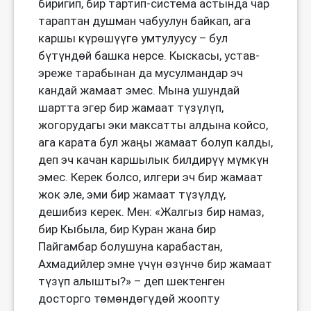
биригип, бир тартип-система астында чар
тараптан душман чабуулун байкап, ага
каршы күрөшүүгө умтулуусу – бул
бүтүндөй башка нерсе. Кыскасы, устав-
эреже тарабынан да мусулмандар эч
кандай жамаат эмес. Мына ушундай
шартта эгер бир жамаат түзүлүп,
жогорудагы эки максатты алдына койсо,
ага карата бул жаңы жамаат болуп калды,
деп эч качан каршылык билдирүү мүмкүн
эмес. Керек болсо, илгери эч бир жамаат
жок эле, эми бир жамаат түзүлдү,
дешибиз керек. Мен: «Жалгыз бир намаз,
бир Кыбыла, бир Куран жана бир
Пайгамбар болушуна карабастан,
Ахмадийлер эмне үчүн өзүнчө бир жамаат
түзүп алышты?» – деп шектенген
досторго төмөндөгүдөй жоопту