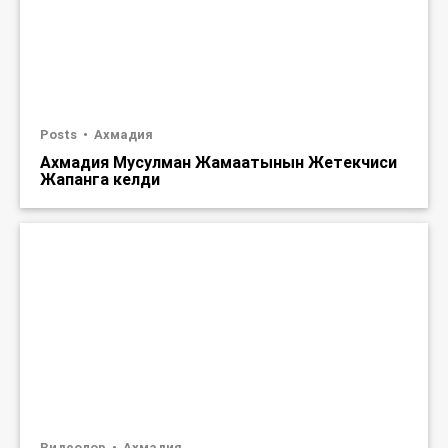
Posts
Ахмадия
Ахмадия Мусулман Жамаатынын Жетекчиси
Жапанга келди
Видеолор
Ахмадия