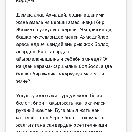
көрдүм.
Демек, алар Ахмадийлердин ишеними
жана амалына каршы эмес, жаңы бир
Жамаат түзүүсүнө каршы. Чындыгында,
башка мусулмандар менен Ахмадийлер
арасында эч кандай айырма жок болсо,
алардын башкалардан
айырмаланышынын себеби эмнеде? Эч
кандай карама-каршылык болбосо, анда
башка бир «мечит» куруунун максаты
эмне?
Ушул суроого эки түрдүү жооп берсе
болот: бири – акыл жагынан, экинчиси –
руханий жактан. Буга акыл жагынан
мындай жооп берсе болот: «жамаат»
жалгыз гана сандардын эсептелиниши