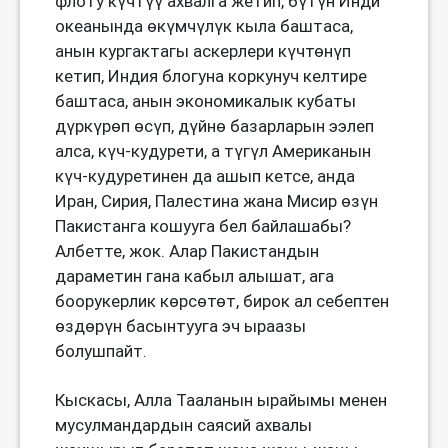
флоту күчтүү ахвалга жетип, бүтүн Инди
океанында өкүмчүлүк кыла баштаса,
анын кургактагы аскерлери күчтөнүп
кетип, Индия блогуна коркунуч келтире
баштаса, анын экономикалык кубаты
дүркүрөп өсүп, дүйнө базарларын ээлеп
алса, күч-кудурети, а түгүл Американын
күч-кудуретинен да ашып кетсе, анда
Иран, Сирия, Палестина жана Мисир өзүн
Пакистанга кошууга бел байлашабы?
Албетте, жок. Алар Пакистандын
дараметин гана кабыл алышат, ага
боорукерлик көрсөтөт, бирок ал себептен
өздөрүн басынтууга эч ыраазы
болушпайт.
Кыскасы, Алла Тааланын ырайымы менен
мусулмандардын саясий ахвалы