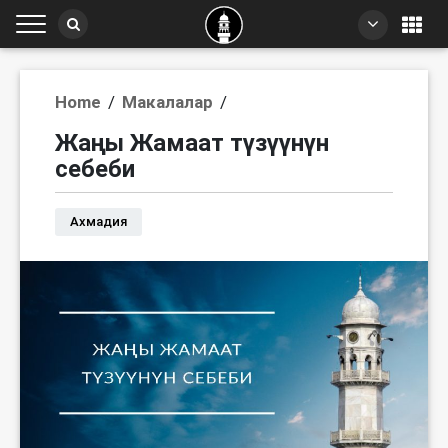
Home
/
Макалалар
/
Жаңы Жамаат түзүүнүн
себеби
Ахмадия