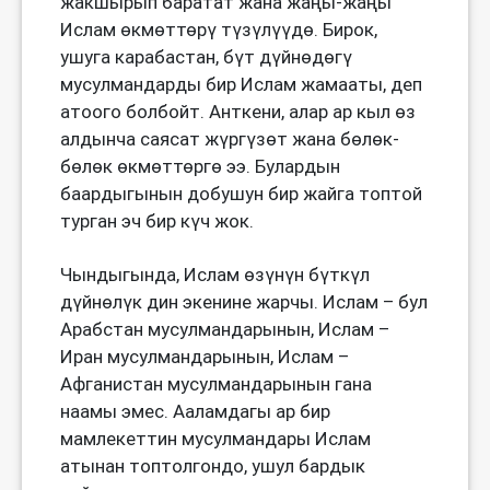
жакшырып баратат жана жаңы-жаңы
Ислам өкмөттөрү түзүлүүдө. Бирок,
ушуга карабастан, бүт дүйнөдөгү
мусулмандарды бир Ислам жамааты, деп
атоого болбойт. Анткени, алар ар кыл өз
алдынча саясат жүргүзөт жана бөлөк-
бөлөк өкмөттөргө ээ. Булардын
баардыгынын добушун бир жайга топтой
турган эч бир күч жок.
Чындыгында, Ислам өзүнүн бүткүл
дүйнөлүк дин экенине жарчы. Ислам – бул
Арабстан мусулмандарынын, Ислам –
Иран мусулмандарынын, Ислам –
Афганистан мусулмандарынын гана
наамы эмес. Ааламдагы ар бир
мамлекеттин мусулмандары Ислам
атынан топтолгондо, ушул бардык