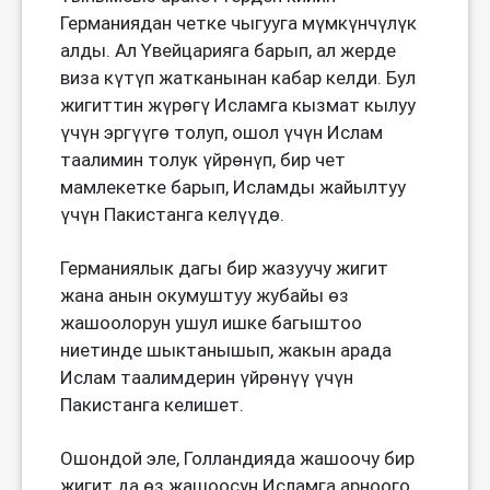
Германиядан четке чыгууга мүмкүнчүлүк
алды. Ал Үвейцарияга барып, ал жерде
виза күтүп жатканынан кабар келди. Бул
жигиттин жүрөгү Исламга кызмат кылуу
үчүн эргүүгө толуп, ошол үчүн Ислам
таалимин толук үйрөнүп, бир чет
мамлекетке барып, Исламды жайылтуу
үчүн Пакистанга келүүдө.
Германиялык дагы бир жазуучу жигит
жана анын окумуштуу жубайы өз
жашоолорун ушул ишке багыштоо
ниетинде шыктанышып, жакын арада
Ислам таалимдерин үйрөнүү үчүн
Пакистанга келишет.
Ошондой эле, Голландияда жашоочу бир
жигит да өз жашоосун Исламга арноого