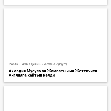
Posts
Ахмадиянын өсүп-өнүгүүсү
Ахмадия Мусулман Жамаатынын Жетекчиси
Англияга кайтып келди