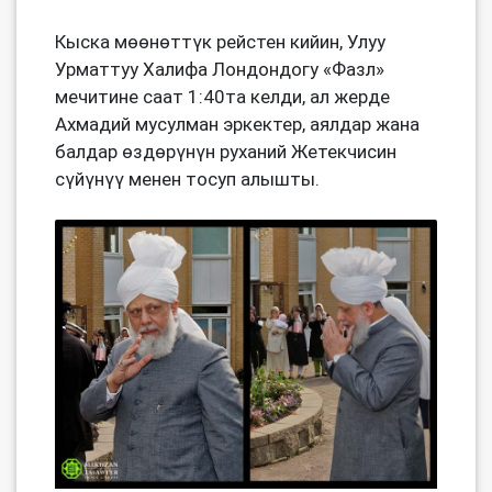
Кыска мөөнөттүк рейстен кийин, Улуу
Урматтуу Халифа Лондондогу «Фазл»
мечитине саат 1:40та келди, ал жерде
Ахмадий мусулман эркектер, аялдар жана
балдар өздөрүнүн руханий Жетекчисин
сүйүнүү менен тосуп алышты.