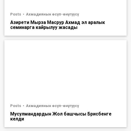
Posts
Ахмадиянын өсүп-өнүгүүсү
Азирети Мырза Масрур Ахмад эл аралык
семинарга кайрылуу жасады
Posts
Ахмадиянын өсүп-өнүгүүсү
Мусулмандардын Жол башчысы Брисбенге
келди