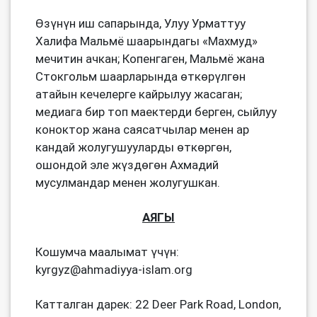
Өзүнүн иш сапарында, Улуу Урматтуу
Халифа Мальмё шаарындагы «Махмуд»
мечитин ачкан; Копенгаген, Мальмё жана
Стокгольм шаарларында өткөрүлгөн
атайын кечелерге кайрылуу жасаган;
медиага бир топ маектерди берген, сыйлуу
коноктор жана саясатчылар менен ар
кандай жолугушууларды өткөргөн,
ошондой эле жүздөгөн Ахмадий
мусулмандар менен жолугушкан.
АЯГЫ
Кошумча маалымат үчүн:
kyrgyz@ahmadiyya-islam.org
Катталган дарек: 22 Deer Park Road, London,