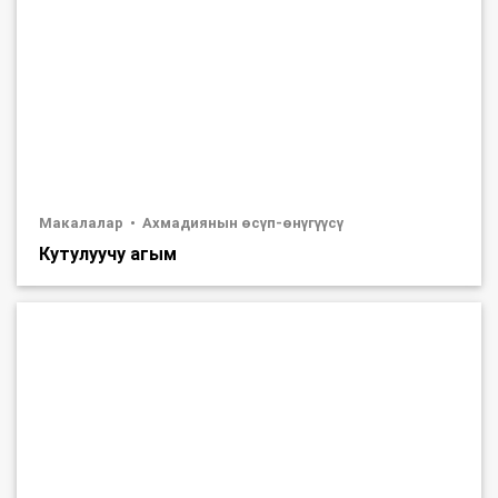
Макалалар
Ахмадиянын өсүп-өнүгүүсү
Кутулуучу агым