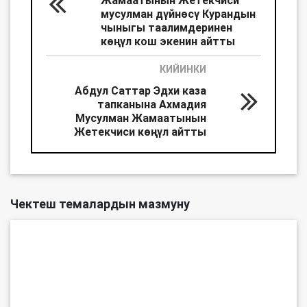
мусулман дүйнөсү Курандын
чыныгы таалимдеринен
көңүл кош экенин айтты
КИЙИНКИ
Абдул Саттар Эдхи каза
тапканына Ахмадия
Мусулман Жамаатынын
Жетекчиси көңүл айтты
Чектеш темалардын мазмуну