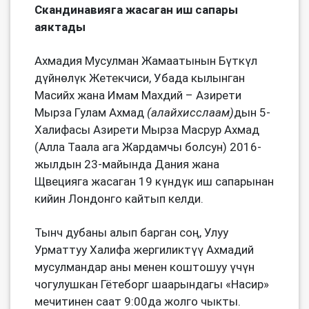
Скандинавияга жасаган иш сапары
аяктады
Ахмадия Мусулман Жамаатынын Бүткүл
дүйнөлүк Жетекчиси, Убада кылынган
Масийх жана Имам Махдий – Азирети
Мырза Гулам Ахмад
(алайхисслаам)
дын 5-
Халифасы Азирети Мырза Масрур Ахмад
(Алла Таала ага Жардамчы болсун) 2016-
жылдын 23-майында Дания жана
Щвецияга жасаган 19 күндүк иш сапарынан
кийин Лондонго кайтып келди.
Тынч дубаны алып барган соӊ, Улуу
Урматтуу Халифа жергиликтүү Ахмадий
мусулмандар аны менен коштошуу үчүн
чогулушкан Гётеборг шаарындагы «Насир»
мечитинен саат 9:00да жолго чыкты.