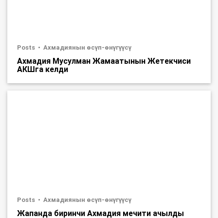
Posts
Ахмадиянын өсүп-өнүгүүсү
Ахмадия Мусулман Жамаатынын Жетекчиси
АКШга келди
Posts
Ахмадиянын өсүп-өнүгүүсү
Жапанда биринчи Ахмадия мечити ачылды