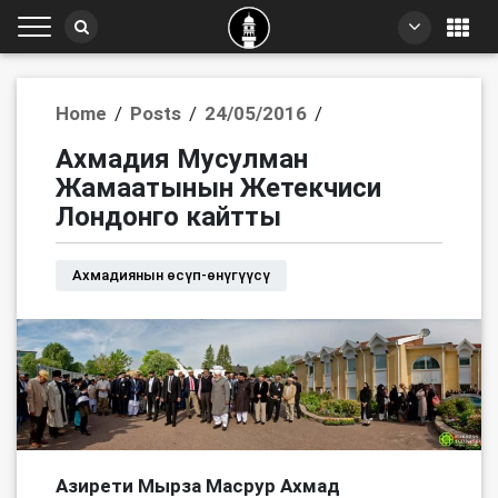
Home
Posts
24/05/2016
/
/
/
Ахмадия Мусулман
Жамаатынын Жетекчиси
Лондонго кайтты
Ахмадиянын өсүп-өнүгүүсү
Азирети Мырза Масрур Ахмад