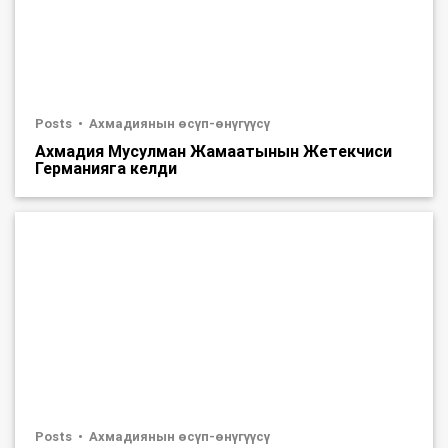
Posts
Ахмадиянын өсүп-өнүгүүсү
Ахмадия Мусулман Жамаатынын Жетекчиси
Германияга келди
Posts
Ахмадиянын өсүп-өнүгүүсү