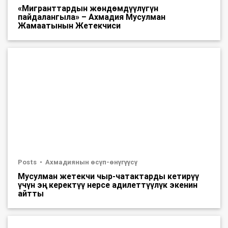
«Мигранттардын жөндөмдүүлүгүн
пайдалангыла» – Ахмадия Мусулман
Жамаатынын Жетекчиси
Posts
Ахмадиянын өсүп-өнүгүүсү
Мусулман жетекчи чыр-чатактарды кетирүү
үчүн эң керектүү нерсе адилеттүүлүк экенин
айтты