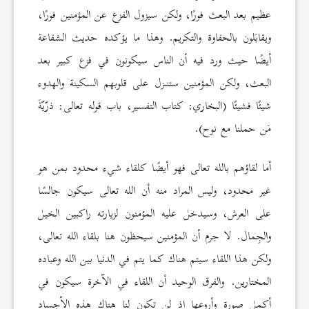
عظيم بعد البعث فورًا، ولكن سيزول الفزع عن المؤمنين فورًا،
ويقابَلون بالحفاوة والتكريم. وهذا ما يؤكده حديث الشفاعة
أيضًا حيث ورد فيه أن الناس سيكونون في فزع كبير بعد
البعث، ولكن المؤمنين ستنـزل على قلوبهم السكينة والهدوء
شيئًا فشيئًا (البخاري: كتاب التفسير، باب قوله تعالى: ذرّيّةَ
مَن حملنا مع نوح).
أما لقاؤهم بالله تعالى فهو أيضًا كلقاء شيء محدود بمن هو
غير محدود، وليس المراد منه أن الله تعالى سيكون جالسًا
على العرش، وسيدخل عليه المؤمنون لزيارته راكبين الخيل
والجِمال. لا جرم أن المؤمنين سيحظون هنا بلقاء الله تعالى،
ولكن هذا اللقاء سيتم هناك كما يتم في الدنيا بين الله وعباده
المختارين. والفرق الوحيد أن اللقاء في الآخرة سيكون في
أكمل صورة وأروعها إذ لن تكون لنا هناك هذه الأجساد