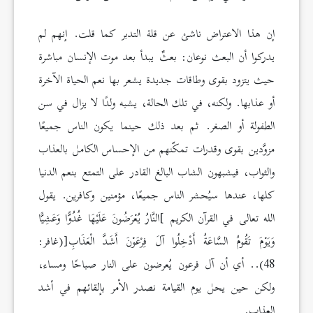
إن هذا الاعتراض ناشئ عن قلة التدبر كما قلت. إنهم لم
يدركوا أن البعث نوعان: بعثٌ يبدأ بعد موت الإنسان مباشرة
حيث يتزود بقوى وطاقات جديدة يشعر بها نعم الحياة الآخرة
أو عذابها. ولكنه، في تلك الحالة، يشبه ولدًا لا يزال في سن
الطفولة أو الصغر. ثم بعد ذلك حينما يكون الناس جميعًا
مزوَّدين بقوى وقدرات تمكّنهم من الإحساس الكامل بالعذاب
والثواب، فيشبهون الشاب البالغ القادر على التمتع بنعم الدنيا
كلها، عندها سيُحشر الناس جميعًا، مؤمنين وكافرين. يقول
الله تعالى في القرآن الكريم ]النَّارُ يُعْرَضُونَ عَلَيْهَا غُدُوًّا وَعَشِيًّا
وَيَوْمَ تَقُومُ السَّاعَةُ أَدْخِلُوا آلَ فِرْعَوْنَ أَشَدَّ الْعَذَابِ[(غافر:
48).. أي أن آل فرعون يُعرضون على النار صباحًا ومساء،
ولكن حين يحل يوم القيامة نصدر الأمر بإلقائهم في أشد
العذاب.