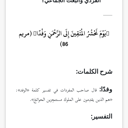
الفردي والبعث الجماعي؟
____
يَوْمَ نَحْشُرُ الْمتّقِينَ إِلَى الرَّحْمَنِ وَفْدًا
(مريم
86)
شرح الكلمات:
قال صاحب المفردات في تفسير كلمة «الوفد»:
وفدًا:
«هم الذين يقدِمون على الملوك مستنجِزين الحوائجَ».
التفسير: