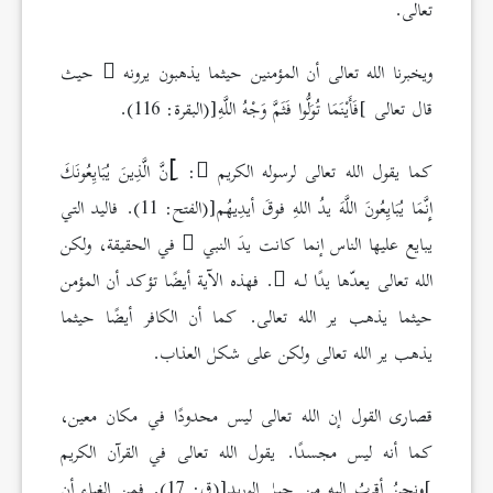
تعالى.
ويخبرنا الله تعالى أن المؤمنين حيثما يذهبون يرونه
حيث
قال تعالى ]فَأَيْنَمَا تُوَلُّوا فَثَمَّ وَجْهُ اللَّهِ[(البقرة: 116).
كما يقول الله تعالى لرسوله الكريم
: ]ِنَّ الَّذِينَ يُبَايِعُونَكَ
إِنَّمَا يُبَايِعُونَ اللَّهَ يدُ اللهِ فوقَ أيدِيهُم[(الفتح: 11). فاليد التي
يبايع عليها الناس إنما كانت يدَ النبي
في الحقيقة، ولكن
الله تعالى يعدّها يدًا لـه
. فهذه الآية أيضًا تؤكد أن المؤمن
حيثما يذهب ير الله تعالى. كما أن الكافر أيضًا حيثما
يذهب ير الله تعالى ولكن على شكل العذاب.
قصارى القول إن الله تعالى ليس محدودًا في مكان معين،
كما أنه ليس مجسدًا. يقول الله تعالى في القرآن الكريم
]ونحنُ أقربُ إليه مِن حبلِ الوريدِ[(ق: 17). فمن الغباء أن