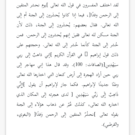
لقد اختلف المفسرون في قول الله تعالى ]يوم نحشر المتقين
إلى الرحمن وفدًا[، فيما إذا كانوا يُحشَرون إلى الجنة أم إلى
الله تعالى. فقال بعضهم: يُحشَرون إلى الجنة، ذلك لأن
الجنة مسكن لله تعالى فقيل إنهم يُحشرون إلى الرحمن. فمن
حُشر إلى الجنة كأنما حُشر إلى الله تعالى. وحجتهم على
ذلك قول إبراهيم
في القرآن الكريم ]إني ذاهبٌ إلى ربي
سيَهْدِينِ[(الصافات: 100). وقد قال هذا إني مهاجر إلى
ربي حين أراد الهجرة إلى أرض كنعان التي اختارها الله تعالى
وطنًا جديدًا لإبراهيم. فكما جاز لإبراهيم أن يقول ]إإِنِّي
ذَاهِبٌ إِلَى رَبِّي سَيَهْدِينِ [ لدى هجرته إلى المكان الذي
اختاره الله تعالى، كذلك عُبّر عن ذهاب هؤلاء إلى الجنة
بقوله تعالى ]نحشُرُ المتقين إلى الرحمن وَفدًا[ (البغوي،
والقرطبي).