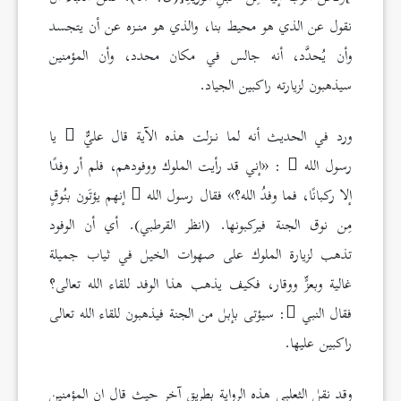
نقول عن الذي هو محيط بنا، والذي هو منـزه عن أن يتجسد
وأن يُحدَّد، أنه جالس في مكان محدد، وأن المؤمنين
سيذهبون لزيارته راكبين الجياد.
ورد في الحديث أنه لما نـزلت هذه الآية قال عليٌّ
يا
رسول الله
: «إني قد رأيت الملوك ووفودهم، فلم أر وفدًا
إلا ركبانًا، فما وفدُ الله؟» فقال رسول الله
إنهم يؤتَون بنُوقٍ
مِن نوق الجنة فيركبونها. (انظر القرطبي). أي أن الوفود
تذهب لزيارة الملوك على صهوات الخيل في ثياب جميلة
غالية وبعزٍّ ووقار، فكيف يذهب هذا الوفد للقاء الله تعالى؟
فقال النبي
: سيؤتى بإبل من الجنة فيذهبون للقاء الله تعالى
راكبين عليها.
وقد نقل الثعلبي هذه الرواية بطريق آخر حيث قال إن المؤمنين