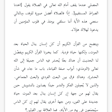
المصلي عندما يقف أمام الله تعالى في الصلاة يقول ]اهدنا
الصراط المستقيم[. إذًا فالصلاة أفضل صورة للوفد، وبالتالي
ستعني هذه الآية أننا سنلقي يومئذ في قلوب المؤمنين أن
يدعونا لهلاك هؤلاء.
ويتضح من القرآن الكريم أن كل إنسان ينال الحياة بعد
الموت، ولكنها حياة فردية. كما يخبرنا القرآن الكريم ويفصّل
لنا الحديث أن هناك بعثًا يُحشر فيه الناس جميعًا إلى الله
تعالى (الترمذي: أبواب صفة القيامة، باب ما جاء في شأن
الحشر). وهناك فرق بين البعث الفردي والبعث الجماعي.
والذين لا يُعمِلون الفكر والتدبر جيدًا يصابون بالتشويش حين
يقال لهم من جهة إن كل إنسان ينال بعد الموت حياة
جديدة على الفور، ومن جهة أخرى يقال لهم إن كل الناس
سيُجمَعون في يوم من الأيام. فما العلاقة بين القولين؟