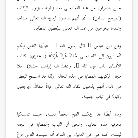
حين ينصرفون من عند الله تعالى بعد زيارته سيؤتون بالركاب
(المرجع السابق).. أي أنهم يذهبون لزيارة الله تعالى مشاة،
وعندما يخرجون من عند الله تعالى سيُعطَون المطايا.
وعن ابن عباس
قال رسول الله
: «يأيها الناس إنكم
لتُحشَرون إلى الله تعالى حُفاةً عُراةً غُرْلاً» (البخاري: كتاب
الأنبياء، باب قول الله
: واتخذ الله إبراهيمَ خليلا). فلا
مجال لركوبهم المطايا في هذه الحالة. ولذا قد استنتج البعض
من ذلك أنهم يذهبون للقاء الله تعالى عراةً مشاةً، ويرجعون
ركبانًا في ثياب جميلة.
وهنا أيضًا قد ارتكب القوم الخطأ نفسه، حيث تمسكوا
بحرفية هذه التعابير. والحق أن الثياب والمطايا في الجنة
ليست كما هي في الدنيا، بل المراد أنه سيسود الناس فزعٌ