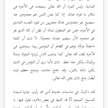
المادية. وليس المراد أن الله تعالى سيتحدد في الآخرة في
مكان ما فنراه هناك. إذا كنا نحن الذين هم محدودون هنا
سنصبح غير محدودين هناك متحررين من قيود الجسد المادي
في الآخرة، فمن غير المعقول تمامًا أن نظن أن الله الذي هو
غير محدود الآن سيصير عندئذ محدودًا. لا شك أن كلمة
«حفاةً عراةً» توهم في الظاهر أن المؤمنين ربما سيذهبون في
الآخرة للقاء الله تعالى كما يذهب الناس لزيارة الملوك مشاةً
وركبانًا، ولكن هذا غلط. ذلك لأننا نرى أن المؤمن في الدنيا
يكون نائمًا بالليل، وقد خلـع حذاءه، ووضع معظم ثيابه
أيضًا، ومع ذلك يلقى الله تعالى.
لقد ذكرتُ في مناسبات عديدة أنني قد رأيت عبارة لسيدنا
المسيح الموعود
قد كتبها في بعض دفاتره، يقول فيها: يا
رب، يقول الناس أنني سأتركك، وأَنَّى لي أن أتركك. عندما