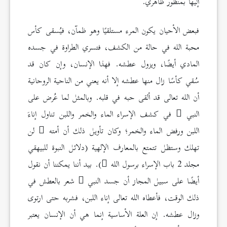
إليها بمنظور ظاهري.
فبعض الأحيان يكون المرء مستلقيًا وهو ظمآن، فيُسقى كأس
محبة الله في حالة من الكشف، فتسري الطراوة في جسده
المادي أيضًا، ويزول عطشه. فهذا الإنسان، وإن كان قد
سُقي كأسًا زال منها عطشه إلا أنه يعني من الناحية الروحانية
أن الله تعالى قد ألقى حبه في قلبه. وبالمثل لما عُرض على
النبي
في كشف الإسراء الماء والخمر واللبن تناول إناءَ
اللبن ورفض الماء والخمر؛ وكان تأويل ذلك أن أمته
لن
تهلك وستظل تتمتع بالمعارف الإلهية (دلائل النبوة للبيهقي
مجلد 2 باب الإسراء برسول الله
). بيد أننا يمكننا أن نقول
أيضًا على سبيل المجاز أن جسد النبي
شعر بالعطش في
ذلك الوقت، فأعطاه الله تعالى إناء اللبن، فشربه حتى ارتوى
وزال عطشه. إن العلة الأساسية إنما هي أن الإنسان يعتبر