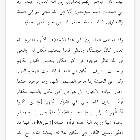
بينما قال غيرهم: إنهم يُحشرون إلى الله تعالى، حيث ورد
في الحديث أنهم سيؤخذون أوّلاً إلى الله تعالى ثم إلى الجنة
(البخاري: كتاب صفة الجنة، باب في خلود أهل الجنة).
وقد اختلف المفسرون كل هذا الاختلاف لأنهم اعتبروا الله
تعالى كائنًا مجسدًا، وبالتالي قاموا بتحديد مكان له. والحق
أن الله تعالى موجود في كل مكان بحسب القرآن الكريم
والحديث الشريف. فكان في المدينة إذا تمت الهجرة إليها،
وكان في الحبشة إذا هاجر المسلمون إليها، وهو موجود حيثما
ذهب عباده الأخيار، بل هو في كل مكان بالنسبة للكفار
أيضًا. يقول الله تعالى في القرآن الكريم ]والذين كَفَروا
أعْمَالُهم كسرابٍ بِقِيعةٍ يحسَبه الظمآنُ ماءً حتى إذا جَاءه لم
يجده شيئًا ووجَد اللهَ عنده فوفّاه حسابَه[(النور:40). فهنا قد
اعتُبر وصول الكافر إلى مكان هلاكه بمثابة لقائه مع الله