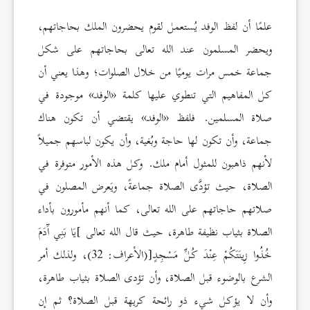
علمًا أن لفظ الوفد يُستعمل لقوم يحضرون الملك بحاجاتهم،
ويحضر المسلمون عند الله تعالى بحاجاتهم على شكل
جماعة خمس مرات يوميًا من خلال الصلوات؛ وهذا يعني أن
كل المفاهيم التي تنطوي عليها كلمة «الوفد» موجودة في
صلاة المسلمين. فلفظ «الوفد» يقتضي أن تكون هناك
جماعة، وأن تكون لها حاجة وبُغية، وأن يكون لباسهم جميلاً
لأنهم ذاهبون للمثول أمام ملك. وكل هذه الأمور متوفرة في
الصلاة، حيث تؤدَّى الصلاة جماعةً، ويَعرض المصلون في
صلاتهم حاجاتهم على الله تعالى، كما أنهم مأمورون بأداء
الصلاة بثياب نظيفة طاهرة، حيث قال الله تعالى ]يَا بَنِي آَدَمَ
خُذُوا زِينَتَكُمْ عِنْدَ كُلِّ مَسْجِدٍ[(الأعراف: 32)، ولذلك أمر
الشرع بالوضوء قبل الصلاة، وأن تؤدى الصلاة بثياب طاهرة،
وأن لا يؤكل شيء ذو رائحة كريهة قبل الصلاة؟ ثم إن