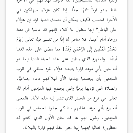
والقوة المادية للمسيحيين، لذا فالوعد بهلاكهم في الآخرة
فقط يبدو قولاً تافهًا جدًّا. إذا كان هؤلاء سيهلكون في
الآخرة فحسب فكيف يمكن أن تصدق الدنيا قولنا إن هؤلاء
على الباطل؟ إنها ستقول لنا كلا، فإنهم قد عاشوا في متعة
ورخاء أمام أعيننا. فلا مناص لنا إذًا من تفسير قوله تعالى ]يَوْمَ
نَحْشُرُ الْمُتَّقِينَ إِلَى الرَّحْمَنِ وَفْدًا[ بما ينطبق على هذه الدنيا
أيضًا. والمفهوم الذي ينطبق على هذه الحياة الدنيا إنما هو
أنه حين يأتي موعد قرارنا بصدد هؤلاء القوم سنلقي في قلوب
المؤمنين بأن يجتمعوا ويدعوا الآن لهلاكهم دعاء جماعيًّا.
والصلاة التي نؤديها يوميًّا والتي يجتمع فيها المؤمنون أمام الله
تعالى هي نوع من الحشر الذي تشير إليه هذه الآية. فالمعنى
أنه يوم يأتي موعد عذابهم سنذكي جذوة الحماس في قلوب
المؤمنين، ونقول لهم ها قد حان الأوان الذي كنتم لـه
منتظرين؛ فتعالوا ابتهِلوا إلينا حتى ننفذ فيهم قرارنا بالهلاك.