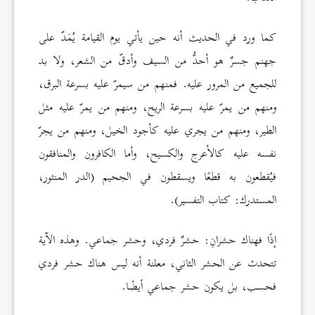
كما ورد في الحديث أنه حين يأتي يوم القيامة يُمَدّ على
جهنم جسرٌ هو أحدُّ من السيف وأدقّ من الشعر، ولا بد
للجميع من المرور عليه. فمنهم من سيمرّ عليه بسرعة البرق،
ومنهم من يمرّ عليه بسرعة الريح، ومنهم من يمرّ عليه مثل
الطير، ومنهم من يجري عليه كأجود الخيل، ومنهم من يجرّ
نفسه عليه كالأعرج والكسيح، وأما الكافرون والمنافقون
فيُقطعون به قطعًا ويسقطون في الجحيم (الدر المنثور،
المستدرك: كتاب التفسير).
إذًا فهناك حشرانِ: حشرٌ فردي، وحشر جماعي. وهذه الآية
تتحدث عن الحشر الثاني، معلنة أنه ليس هناك حشر فردي
فحسب، بل يكون حشر جماعي أيضًا.