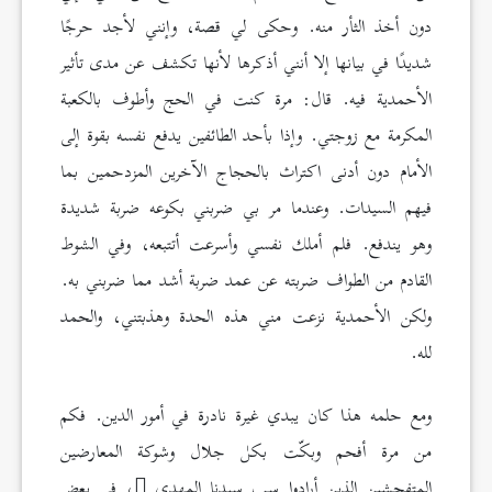
دون أخذ الثأر منه. وحكى لي قصة، وإنني لأجد حرجًا
شديدًا في بيانها إلا أنني أذكرها لأنها تكشف عن مدى تأثير
الأحمدية فيه. قال: مرة كنت في الحج وأطوف بالكعبة
المكرمة مع زوجتي. وإذا بأحد الطائفين يدفع نفسه بقوة إلى
الأمام دون أدنى اكتراث بالحجاج الآخرين المزدحمين بما
فيهم السيدات. وعندما مر بي ضربني بكوعه ضربة شديدة
وهو يندفع. فلم أملك نفسي وأسرعت أتتبعه، وفي الشوط
القادم من الطواف ضربته عن عمد ضربة أشد مما ضربني به.
ولكن الأحمدية نزعت مني هذه الحدة وهذبتني، والحمد
لله.
ومع حلمه هذا كان يبدي غيرة نادرة في أمور الدين. فكم
من مرة أفحم وبكّت بكل جلال وشوكة المعارضين
المتفحشين الذين أرادوا سب سيدنا المهدي
، في بعض