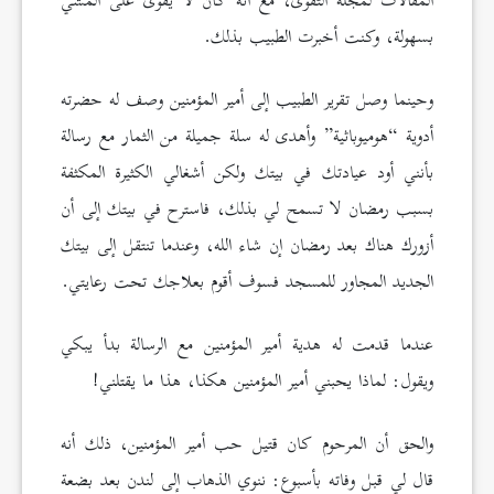
المقالات لمجلة التقوى، مع أنه كان لا يقوى على المشي
بسهولة، وكنت أخبرت الطبيب بذلك.
وحينما وصل تقرير الطبيب إلى أمير المؤمنين وصف له حضرته
أدوية “هوميوباثية” وأهدى له سلة جميلة من الثمار مع رسالة
بأنني أود عيادتك في بيتك ولكن أشغالي الكثيرة المكثفة
بسبب رمضان لا تسمح لي بذلك، فاسترح في بيتك إلى أن
أزورك هناك بعد رمضان إن شاء الله، وعندما تنتقل إلى بيتك
الجديد المجاور للمسجد فسوف أقوم بعلاجك تحت رعايتي.
عندما قدمت له هدية أمير المؤمنين مع الرسالة بدأ يبكي
ويقول: لماذا يحبني أمير المؤمنين هكذا، هذا ما يقتلني!
والحق أن المرحوم كان قتيل حب أمير المؤمنين، ذلك أنه
قال لي قبل وفاته بأسبوع: ننوي الذهاب إلى لندن بعد بضعة