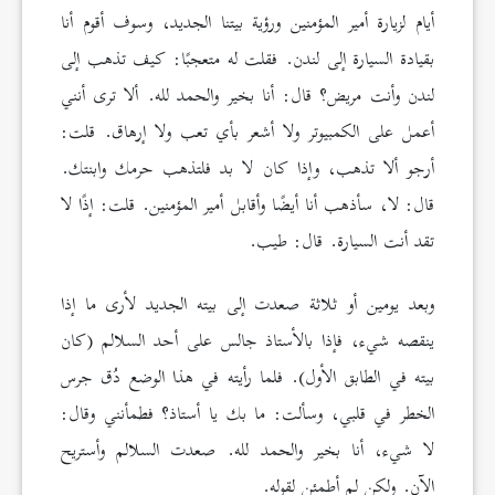
أيام لزيارة أمير المؤمنين ورؤية بيتنا الجديد، وسوف أقوم أنا
بقيادة السيارة إلى لندن. فقلت له متعجبًا: كيف تذهب إلى
لندن وأنت مريض؟ قال: أنا بخير والحمد لله. ألا ترى أنني
أعمل على الكمبيوتر ولا أشعر بأي تعب ولا إرهاق. قلت:
أرجو ألا تذهب، وإذا كان لا بد فلتذهب حرمك وابنتك.
قال: لا، سأذهب أنا أيضًا وأقابل أمير المؤمنين. قلت: إذًا لا
تقد أنت السيارة. قال: طيب.
وبعد يومين أو ثلاثة صعدت إلى بيته الجديد لأرى ما إذا
ينقصه شيء، فإذا بالأستاذ جالس على أحد السلالم (كان
بيته في الطابق الأول). فلما رأيته في هذا الوضع دُق جرس
الخطر في قلبي، وسألت: ما بك يا أستاذ؟ فطمأنني وقال:
لا شيء، أنا بخير والحمد لله. صعدت السلالم وأستريح
الآن. ولكن لم أطمئن لقوله.