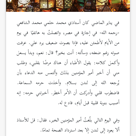
في يناير الماضي كان أستاذي محمد حلمي محمد الشافعي
-رحمه الله- في إجازة في مصر، واتصلتُ به هاتفيًا في يوم
من الأيام لأطمئن عليه، فإذا بصوت ضعيف يرد علي. عرفت
صوته رغم ضعفه، وسألته: أنت بخير؟ قال: نعم، وبدأ يسعل
وأكمل كلامه: يقول الأطباء أن هناك مرضًا بقلبي، وطلب
مني أن أخبر أمير المؤمنين بذلك وألتمس منه الدعاء بأن
يُرجعه الله إلى لندن بسلام. وأخذت حرمه السماعة.
فاضطرب قلبي وأدركت أن الأمر أخطر. أخبرتني حرمه: إنه
أصيب بنوبة قلبية قبل أيام، فادع له.
وفي اليوم التالي بلّغتُ أمير المؤمنين الخبر، فقال: قل للأستاذ
ألا يعود إلى لندن إلا بعد استرداد الصحة تمامًا.