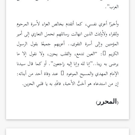
العرب”.
وأخيرًا أعزي نفسي، كما أتقدم بخالص العزاء لأسرة المرحوم
وللقراء ولأولئك الذين انهالت رسائلهم تحمل التعازي إلى أمير
المؤمنين وإلى أسرة التقوى.. أعزيهم جميعًا بقول الرسول
الكريم
: “العين تدمع، والقلب يحزن، ولا نقول إلا ما
يرضى به ربنا..”إنا لله وإنا إليه راجعون”. أو كما قال سيدنا
الإمام المهدي والمسيح الموعود
عند وفاة أحد من أبنائه:
إن من استدعاه هو أحَبُّ الأحبة، فافْدِ به يا قلبي الحزين.
)
(
المحرر