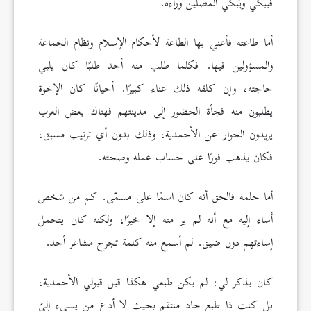
فيبكي ويُبكي المصلين وراءه.
أما طاعته فأعني بها الطاعة لأحكام الإسلام ونظام الجماعة
والمسؤولين فيها. فكلما طلب منه أحد طلبًا كان يلبي
حاجته، وإن كلفه ذلك عناء كبيرًا. أحيانًا كان الإخوة
يطلبون منه فجأة الحضور إلى مدينتهم فهناك بعض العرب
يريدون الحوار عن الأحمدية، وذلك بدون أي ترتيب مسبق،
فكان يذهب فورًا على حساب عمله وصحته.
أما حلمه فالحق أنه كان اسمًا على مسمّى. كم من شخص
أساء إليه مع أنه لم ير منه إلا خيرًا، ولكنه كان يتحمل
إساءتهم دون ضيق. لم أسمع منه كلمة تجرح مشاعر أحد.
كان يذكر لي: لم يكن طبعي هكذا قبل قبولي الأحمدية،
بل كنت ذا طبع حاد منتقم بحيث لا أدع من يسيء إليّ