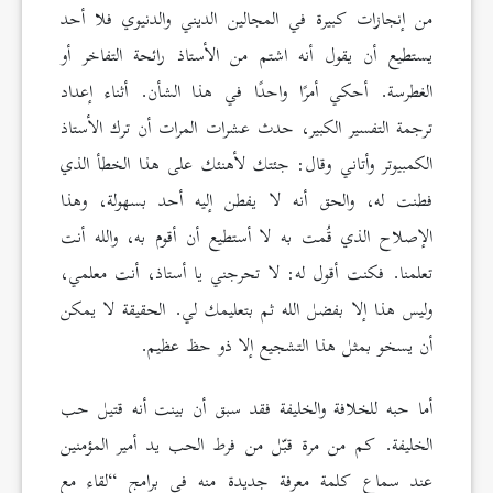
من إنجازات كبيرة في المجالين الديني والدنيوي فلا أحد
يستطيع أن يقول أنه اشتم من الأستاذ رائحة التفاخر أو
الغطرسة. أحكي أمرًا واحدًا في هذا الشأن. أثناء إعداد
ترجمة التفسير الكبير، حدث عشرات المرات أن ترك الأستاذ
الكمبيوتر وأتاني وقال: جئتك لأهنئك على هذا الخطأ الذي
فطنت له، والحق أنه لا يفطن إليه أحد بسهولة، وهذا
الإصلاح الذي قُمت به لا أستطيع أن أقوم به، والله أنت
تعلمنا. فكنت أقول له: لا تحرجني يا أستاذ، أنت معلمي،
وليس هذا إلا بفضل الله ثم بتعليمك لي. الحقيقة لا يمكن
أن يسخو بمثل هذا التشجيع إلا ذو حظ عظيم.
أما حبه للخلافة والخليفة فقد سبق أن بينت أنه قتيل حب
الخليفة. كم من مرة قبّل من فرط الحب يد أمير المؤمنين
عند سماع كلمة معرفة جديدة منه في برامج “لقاء مع