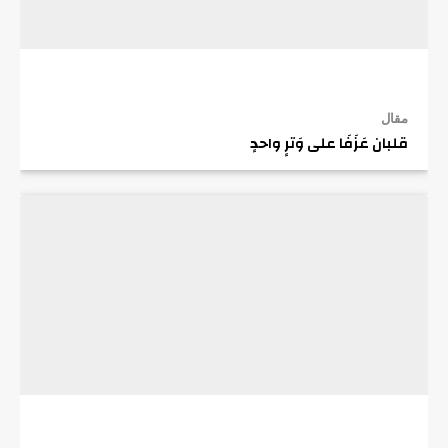
مقال
قلبان عَزَفَا على وَترٍ واحدٍ