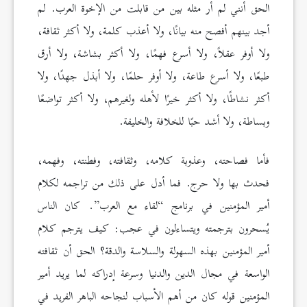
الحق أنني لم أر مثله بين من قابلت من الإخوة العرب. لم
أجد بينهم أفصح منه بيانًا، ولا أعذب كلمة، ولا أكثر ثقافة،
ولا أوفر عقلاً، ولا أسرع فهمًا، ولا أكثر بشاشة، ولا أرق
طبعًا، ولا أسرع طاعة، ولا أوفر حلمًا، ولا أبذل جهدًا، ولا
أكثر نشاطًا، ولا أكثر خيرًا لأهله ولغيرهم، ولا أكثر تواضعًا
وبساطة، ولا أشد حبًا للخلافة والخليفة.
فأما فصاحته، وعذوبة كلامه، وثقافته، وفطنته، وفهمه،
فحدث بها ولا حرج. فما أدل على ذلك من تراجمه لكلام
أمير المؤمنين في برنامج “لقاء مع العرب”. كان الناس
يُسحرون بترجمته ويتساءلون في عجب: كيف يترجم كلام
أمير المؤمنين بهذه السهولة والسلاسة والدقة؟ الحق أن ثقافته
الواسعة في مجال الدين والدنيا وسرعة إدراكه لما يريد أمير
المؤمنين قوله كان من أهم الأسباب لنجاحه الباهر الفريد في