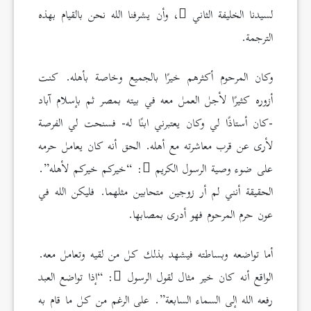
لسيدنا الخليفة الثاني
، وأن يشرفنا الله نحن بالقيام بهذه
الترجمة.
وكان المرحوم أكثرهم خيرًا بالجميع وخاصة بأهله. كنت
أزوره كثيرًا لأجل العمل معه في بيته بمصر ثم بإسلام آباد
-كان أستاذًا لي وكان يعتبرني ابنًا له- فسنحت لي الفرصة
لأرى عن قرب معاشرته مع أهله. الحق أنه كان يعامل حرمه
على ضوء وصية الرسول الكريم
: “خيركم خيركم لأهله”.
الحقيقة أنني لم أر زوجين متحابين مثلهما. فليكن الله في
عون حرم المرحوم فهو أدرى بمصابها.
أما تواضعه وبساطته فيشهد بذلك كل من لقيه وتعامل معه.
الواقع أنه كان خير مثال لقول الرسول
: “إذا تواضع العبد
رفعه الله إلى السماء السابعة”. على الرغم من كل ما قام به