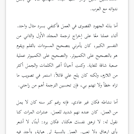
ندواته مع العرب.
أما بذله الجهود القصوى في العمل فأكتفي بسرد مثال واحد.
أثناء عملنا معًا على إخراج ترجمة المجلد الأول والثاني من
التفسير الكبير، كان يأمرني بتصحيح المسودات بالقلم ويقوم
هو بالتصحيح على الكمبيوتر. والتصحيح على الكمبيوتر عملية
صعبة شاقة للغاية. وكنت أحيانًا أغير الكلمات والجمل أكثر
من اللازم، ولكنه كان يلح علي قائلاً: استمر في تصويب ما
تراه خطأ ولا تهتم بي، فإن تحسين الترجمة أهم من راحتي.
أما نشاطه فكان غير عادي. فإنه رغم كبر سنه كان لا يمل
من العمل. كان عنده نهم شديد للعمل. عشرات المرات كنا
نقول له: لا ترهق نفسك هكذا، فكان يرد: أبدًا، لا أشعر
بأي إرهاق ولا تعب. العمل بالنسبة لي هواية، وأجد فيه