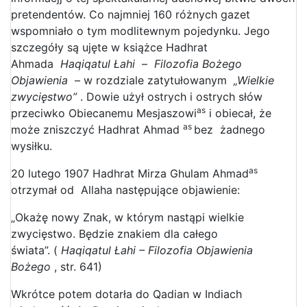
pretendentów. Co najmniej 160 różnych gazet
wspomniało o tym modlitewnym pojedynku. Jego
szczegóły są ujęte w książce Hadhrat
Ahmada
Haqiqatul Łahi
–
Filozofia Bożego
Objawienia
– w rozdziale zatytułowanym
„Wielkie
zwycięstwo”
. Dowie użył ostrych i ostrych słów
as
przeciwko Obiecanemu Mesjaszowi
i obiecał, że
as
może zniszczyć Hadhrat Ahmad
bez żadnego
wysiłku.
as
20 lutego 1907 Hadhrat Mirza Ghulam Ahmad
otrzymał od Allaha następujące objawienie:
„Okażę nowy Znak, w którym nastąpi wielkie
zwycięstwo. Będzie znakiem dla całego
świata”. (
Haqiqatul Łahi – Filozofia Objawienia
Bożego
, str. 641)
Wkrótce potem dotarła do Qadian w Indiach