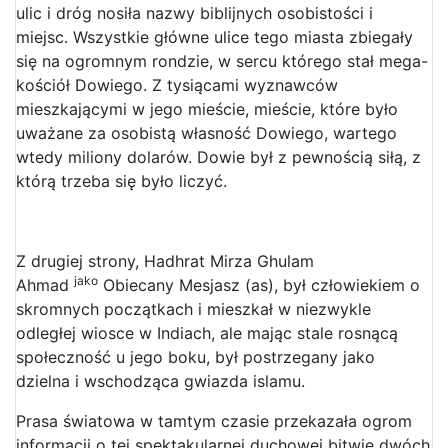
ulic i dróg nosiła nazwy biblijnych osobistości i
miejsc. Wszystkie główne ulice tego miasta zbiegały
się na ogromnym rondzie, w sercu którego stał mega-
kościół Dowiego. Z tysiącami wyznawców
mieszkającymi w jego mieście, mieście, które było
uważane za osobistą własność Dowiego, wartego
wtedy miliony dolarów. Dowie był z pewnością siłą, z
którą trzeba się było liczyć.
Z drugiej strony, Hadhrat Mirza Ghulam
jako
Ahmad
Obiecany Mesjasz (as), był człowiekiem o
skromnych początkach i mieszkał w niezwykle
odległej wiosce w Indiach, ale mając stale rosnącą
społeczność u jego boku, był postrzegany jako
dzielna i wschodząca gwiazda islamu.
Prasa światowa w tamtym czasie przekazała ogrom
informacjj o tej spektakularnej duchowej bitwie dwóch