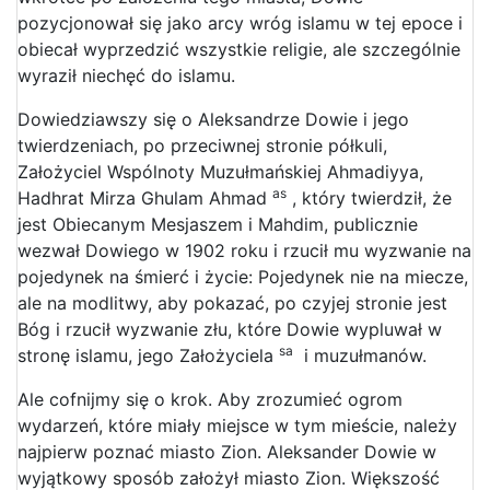
pozycjonował się jako arcy wróg islamu w tej epoce i
obiecał wyprzedzić wszystkie religie, ale szczególnie
wyraził niechęć do islamu.
Dowiedziawszy się o Aleksandrze Dowie i jego
twierdzeniach, po przeciwnej stronie półkuli,
Założyciel Wspólnoty Muzułmańskiej Ahmadiyya,
as
Hadhrat Mirza Ghulam Ahmad
, który twierdził, że
jest Obiecanym Mesjaszem i Mahdim, publicznie
wezwał Dowiego w 1902 roku i rzucił mu wyzwanie na
pojedynek na śmierć i życie: Pojedynek nie na miecze,
ale na modlitwy, aby pokazać, po czyjej stronie jest
Bóg i rzucił wyzwanie złu, które Dowie wypluwał w
sa
stronę islamu, jego Założyciela
i muzułmanów.
Ale cofnijmy się o krok. Aby zrozumieć ogrom
wydarzeń, które miały miejsce w tym mieście, należy
najpierw poznać miasto Zion. Aleksander Dowie w
wyjątkowy sposób założył miasto Zion. Większość