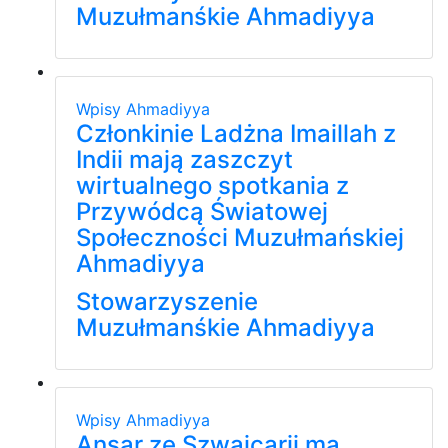
Muzułmanśkie Ahmadiyya
Wpisy
Ahmadiyya
Członkinie Ladżna Imaillah z
Indii mają zaszczyt
wirtualnego spotkania z
Przywódcą Światowej
Społeczności Muzułmańskiej
Ahmadiyya
Stowarzyszenie
Muzułmanśkie Ahmadiyya
Wpisy
Ahmadiyya
Ansar ze Szwajcarii ma