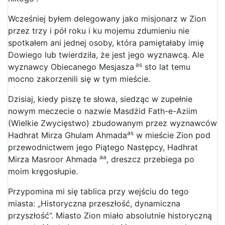
Wcześniej byłem delegowany jako misjonarz w Zion
przez trzy i pół roku i ku mojemu zdumieniu nie
spotkałem ani jednej osoby, która pamiętałaby imię
Dowiego lub twierdziła, że ​​jest jego wyznawcą. Ale
as
wyznawcy Obiecanego Mesjasza
sto lat temu
mocno zakorzenili się w tym mieście.
Dzisiaj, kiedy piszę te słowa, siedząc w zupełnie
nowym meczecie o nazwie Masdżid Fath-e-Aziim
(Wielkie Zwycięstwo) zbudowanym przez wyznawców
as
Hadhrat Mirza Ghulam Ahmada
w mieście Zion pod
przewodnictwem jego Piątego Następcy, Hadhrat
aa
Mirza Masroor Ahmada
, dreszcz przebiega po
moim kręgosłupie.
Przypomina mi się tablica przy wejściu do tego
miasta: „Historyczna przeszłość, dynamiczna
przyszłość”. Miasto Zion miało absolutnie historyczną