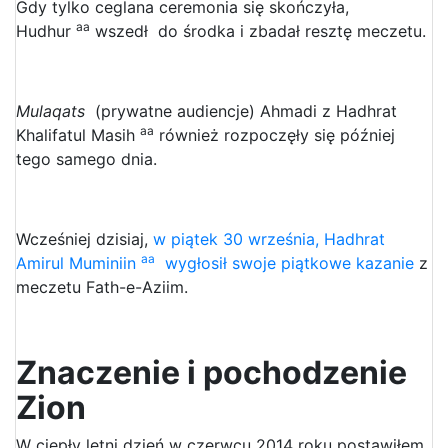
Gdy tylko ceglana ceremonia się skończyła,
aa
Hudhur
wszedł do środka i zbadał resztę meczetu.
Mulaqats
(prywatne audiencje) Ahmadi z Hadhrat
aa
Khalifatul Masih
również rozpoczęły się później
tego samego dnia.
Wcześniej dzisiaj,
w piątek 30 września, Hadhrat
aa
Amirul Muminiin
wygłosił swoje piątkowe kazanie
z
meczetu Fath-e-Aziim.
Znaczenie i pochodzenie
Zion
W ciepły letni dzień w czerwcu 2014 roku postawiłem