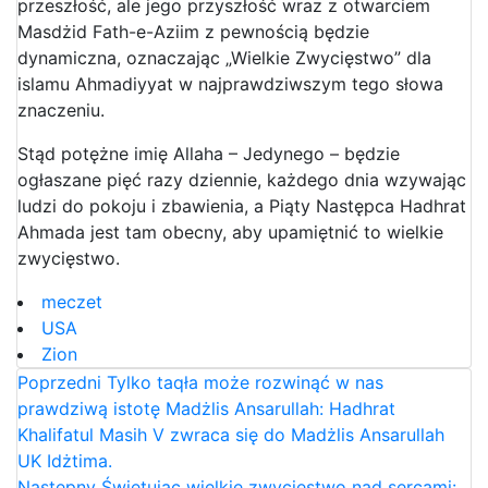
przeszłość, ale jego przyszłość wraz z otwarciem
Masdżid Fath-e-Aziim z pewnością będzie
dynamiczna, oznaczając „Wielkie Zwycięstwo” dla
islamu Ahmadiyyat w najprawdziwszym tego słowa
znaczeniu.
Stąd potężne imię Allaha – Jedynego – będzie
ogłaszane pięć razy dziennie, każdego dnia wzywając
ludzi do pokoju i zbawienia, a Piąty Następca Hadhrat
Ahmada jest tam obecny, aby upamiętnić to wielkie
zwycięstwo.
meczet
USA
Zion
Poprzedni
Tylko taqła może rozwinąć w nas
prawdziwą istotę Madżlis Ansarullah: Hadhrat
Khalifatul Masih V zwraca się do Madżlis Ansarullah
UK Idżtima.
Następny
Świętując wielkie zwycięstwo nad sercami: