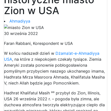
Zion w USA
Ahmadiyya
30 września 2022
Faran Rabbani, Korespondent w USA
W końcu nadszedł dzień w
Dżama’at-e-Ahmadiyya
USA
, na które z niepokojem czekały tysiące. Ziemia
Ameryki została ponownie pobłogosławiona
pomyślnym przybyciem naszego ukochanego imama,
Hadhrata Mirza Masroora Ahmada, Khalifatula Masiha
V, niech Allah będzie jego Pomocnikiem.
aa
Hadhrat Khalifatul Masih
przybył do Zion, Illinois,
USA 26 września 2022 r. – pogoda była zimna, ale
duchowa atmosfera tworzyła elektryzujące ciepło dla
wszystkich wierzących, którzy chcieli spojrzeć na