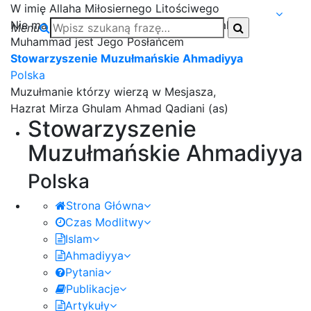
W imię Allaha Miłosiernego Litościwego
Nie ma nikogo godnego czci oprócz Allaha i
Menu
Muhammad jest Jego Posłańcem
Stowarzyszenie Muzułmańskie Ahmadiyya
Polska
Muzułmanie którzy wierzą w Mesjasza,
Hazrat Mirza Ghulam Ahmad Qadiani (as)
Stowarzyszenie
Muzułmańskie Ahmadiyya
Polska
Strona Główna
Czas Modlitwy
Islam
Ahmadiyya
Pytania
Publikacje
Artykuły