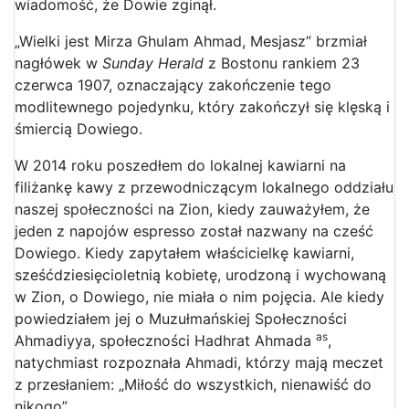
wiadomość, że Dowie zginął.
„Wielki jest Mirza Ghulam Ahmad, Mesjasz” brzmiał
nagłówek w
Sunday Herald
z Bostonu rankiem 23
czerwca 1907, oznaczający zakończenie tego
modlitewnego pojedynku, który zakończył się klęską i
śmiercią Dowiego.
W 2014 roku poszedłem do lokalnej kawiarni na
filiżankę kawy z przewodniczącym lokalnego oddziału
naszej społeczności na Zion, kiedy zauważyłem, że
jeden z napojów espresso został nazwany na cześć
Dowiego. Kiedy zapytałem właścicielkę kawiarni,
sześćdziesięcioletnią kobietę, urodzoną i wychowaną
w Zion, o Dowiego, nie miała o nim pojęcia. Ale kiedy
powiedziałem jej o Muzułmańskiej Społeczności
as
Ahmadiyya, społeczności Hadhrat Ahmada
,
natychmiast rozpoznała Ahmadi, którzy mają meczet
z przesłaniem: „Miłość do wszystkich, nienawiść do
nikogo”.