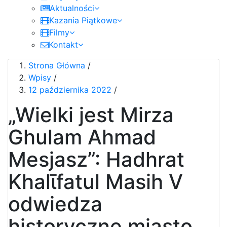
Aktualności
Kazania Piątkowe
Filmy
Kontakt
Strona Główna
/
Wpisy
/
12 października 2022
/
„Wielki jest Mirza
Ghulam Ahmad
Mesjasz”: Hadhrat
Khalῑfatul Masih V
odwiedza
historyczne miasto