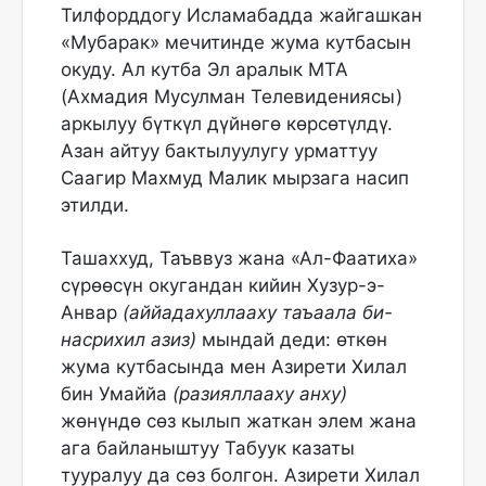
Тилфорддогу Исламабадда жайгашкан
«Мубарак» мечитинде жума кутбасын
окуду. Ал кутба Эл аралык МТА
(Ахмадия Мусулман Телевидениясы)
аркылуу бүткүл дүйнөгө көрсөтүлдү.
Азан айтуу бактылуулугу урматтуу
Саагир Махмуд Малик мырзага насип
этилди.
Ташаххуд, Таъввуз жана «Ал-Фаатиха»
сүрөөсүн окугандан кийин Хузур-э-
Анвар
(аййадахуллааху таъаала би-
насрихил азиз)
мындай деди: өткөн
жума кутбасында мен Азирети Хилал
бин Умаййа
(разияллааху анху)
жөнүндө сөз кылып жаткан элем жана
ага байланыштуу Табуук казаты
тууралуу да сөз болгон. Азирети Хилал