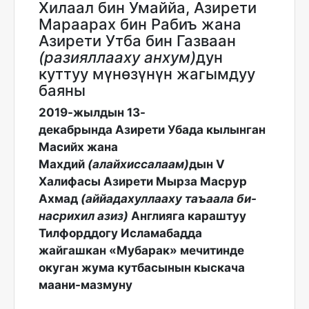
Хилаал бин Умаййа, Азирети
Мараарах бин Рабиъ жана
Азирети Утба бин Газваан
(разияллааху анхум)
дун
куттуу мүнөзүнүн жагымдуу
баяны
2019-жылдын 13-
декабрында Азирети Убада кылынган
Масийх жана
Махдий
(алайхиссалаам)
дын V
Халифасы
Азирети Мырза Масрур
Ахмад
(аййадахуллааху таъаала би-
насрихил азиз)
Англияга караштуу
Тилфорддогу Исламабадда
жайгашкан «Мубарак» мечитинде
окуган жума кутбасынын кыскача
маани-мазмуну