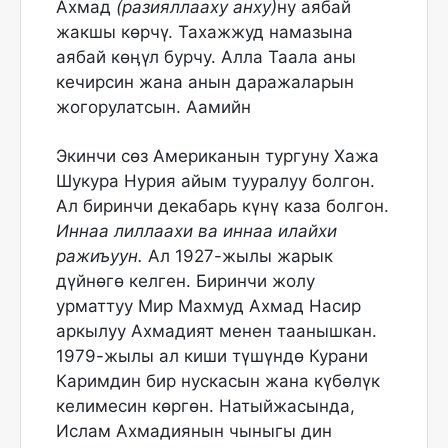
Ахмад
(разияллааху анху)
ну аябай
жакшы көрчү. Тахажжуд намазына
аябай көӊүл бурчу. Алла Таала аны
кечирсин жана анын даражаларын
жогорулатсын. Аамийн
Экинчи сөз Американын тургуну Хажа
Шукура Нурия айым тууралуу болгон.
Ал биринчи декабарь күнү каза болгон.
Иннаа лиллаахи ва иннаа илайхи
ражиъуун.
Ал 1927-жылы жарык
дүйнөгө келген. Биринчи жолу
урматтуу Мир Махмуд Ахмад Насир
аркылуу Ахмадият менен таанышкан.
1979-жылы ал киши түшүндө Курани
Каримдин бир нускасын жана күбөлүк
келимесин көргөн. Натыйжасында,
Ислам Ахмадиянын чыныгы дин