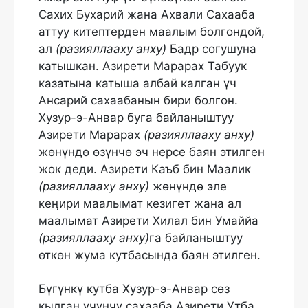
Сахих Бухарий жана Ахвали Сахааба
аттуу китептерден маалым болгондой,
ал
(разияллааху анху)
Бадр согушуна
катышкан. Азирети Марарах Табуук
казатына катыша албай калган үч
Ансарий сахаабанын бири болгон.
Хузур-э-Анвар буга байланыштуу
Азирети Марарах
(разияллааху анху)
жөнүндө өзүнчө эч нерсе баян этилген
жок деди. Азирети Каъб бин Маалик
(разияллааху анху)
жөнүндө эле
кеӊири маалымат кезигет жана ал
маалымат Азирети Хилал бин Умаййа
(разияллааху анху)
га байланыштуу
өткөн жума кутбасында баян этилген.
Бүгүнкү кутба Хузур-э-Анвар сөз
кылган үчүнчү сахааба Азирети Утба