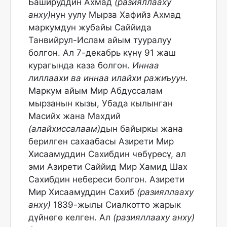
Башируддин Ахмад
(разияллааху
анху)
нун уулу Мырза Хафийз Ахмад
маркумдун жубайы Саййида
Танвийрул-Ислам айым тууралуу
болгон. Ал 7-декабрь күнү 91 жаш
курагында каза болгон.
Иннаа
лиллаахи ва иннаа илайхи ражиъуун.
Маркум айым Мир Абдуссалам
мырзанын кызы, Убада кылынган
Масийх жана Махдий
(алайхиссалаам)
дын байыркы жана
берилген сахаабасы Азирети Мир
Хисаамуддин Сахибдин чөбүрөсү, ал
эми Азирети Саййид Мир Хамид Шах
Сахибдин небереси болгон. Азирети
Мир Хисаамуддин Сахиб
(разияллааху
анху)
1839-жылы Сиалкотто жарык
дүйнөгө келген. Ал
(разияллааху анху)