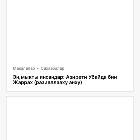
Макалалар
Сахаабалар
Эң мыкты инсандар: Азирети Убайда бин
Жаррах (разияллааху анху)