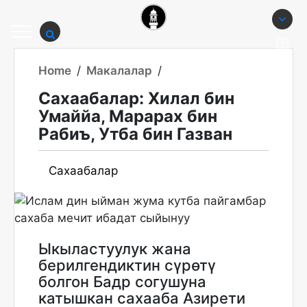
Home
/
Макалалар
/
Сахаабалар: Хилал бин
Умаййа, Марарах бин
Рабиъ, Утба бин Газван
Сахаабалар
Ыкыластуулук жана
берилгендиктин сүрөтү
болгон Бадр согушуна
катышкан сахааба Азирети