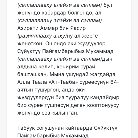
(саллаллааху алайхи ва саллам)
бул
жөнүндө кабардар болгондо, ал
(саллаллааху алайхи ва саллам)
Азирети Аммар бин Яасир
(разияллааху анху)
ну ал жерге
жөнөткөн. Ошондо эки жүздүүлөр
Сүйүктүү Пайгамбарыбыз Мухаммад
(саллаллааху алайхи ва саллам)
дын
алдына келип, кечирим сурай
башташкан. Мына ушундай жагдайда
Алла Таала «Ат-Тавба» сүрөөсүнүн 64-
аятын түшургөн, анда эки
жүздүүлөрдүн биз тууралуу кандайдыр
бир сүрөө түшпөсүн деген кооптонуусу
жөнүндө сөз кылынган.
Табуук согушунан кайтаарда Сүйүктүү
Пайгамбарыбыз Мухаммад