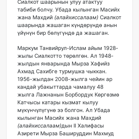
Сиалкот шаарынын улуу атактуу
табиби болчу. Убада кылынган Масийх
жана Махдий
(алайхиссалаам)
Сиалкот
шаарында жашаган күндөрүндө анын
үйүнүн бир бөлүгүндө да жашаган.
Маркум Танвийрул-Ислам айым 1928-
жылы Сиалкотто төрөлгөн. Ал 1948-
жылдын январында Мырза Хафийз
Ахмад Сахибге турмушка чыккан.
1956-жылдан 2008-жылга чейин ар
кандай убакыттарда чамалуу 48
жылга Лажнанын Борбордук Көргөзмө
Катчысы катары кызмат кылуу
мүкүнчүлүгүнө ээ болгон. Ал Убада
кылынган Масийх жана Махдий
(алайхиссалаам)
дын II Халифасы
Азирети Мырза Башируддин Махмуд