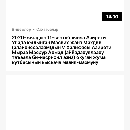
14:00
Видеолор
Сахаабалар
2020-жылдын 11–сентябрында Азирети
Убада кылынган Масийх жана Махдий
(алайхиссалаам)дын V Халифасы Азирети
Мырза Масрур Ахмад (аййадахуллааху
таъаала би-насрихил азиз) окуган жума
кутбасынын кыскача маани-мазмуну