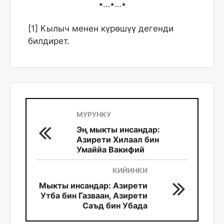
٭…٭…٭
[1] Кылыч менен күрөшүү дегенди
билдирет.
МУРУНКУ
Эң мыкты инсандар:
Азирети Хилаал бин
Умаййа Вакифий
КИЙИНКИ
Мыкты инсандар: Азирети
Утба бин Газваан, Азирети
Саъд бин Убада