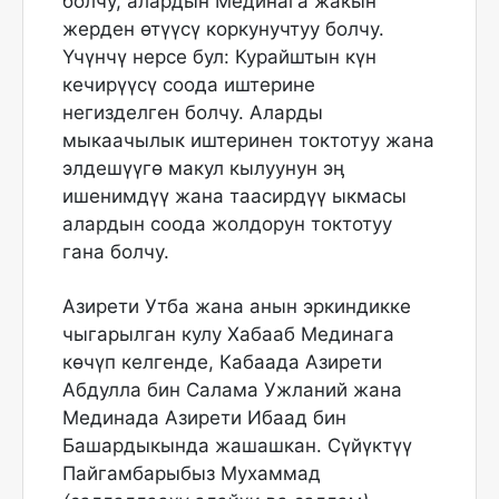
болчу, алардын Мединага жакын
жерден өтүүсү коркунучтуу болчу.
Үчүнчү нерсе бул: Курайштын күн
кечирүүсү соода иштерине
негизделген болчу. Аларды
мыкаачылык иштеринен токтотуу жана
элдешүүгө макул кылуунун эӊ
ишенимдүү жана таасирдүү ыкмасы
алардын соода жолдорун токтотуу
гана болчу.
Азирети Утба жана анын эркиндикке
чыгарылган кулу Хабааб Мединага
көчүп келгенде, Кабаада Азирети
Абдулла бин Салама Ужланий жана
Мединада Азирети Ибаад бин
Башардыкында жашашкан. Сүйүктүү
Пайгамбарыбыз Мухаммад