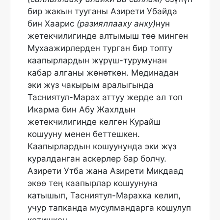
бир жакын тууганы Азирети Убайда
бин Хаарис
(разияллааху анху)
нун
жетекчилигинде алтымыш төө минген
Мухаажирлерден турган бир топту
каапырлардын жүрүш-турумунан
кабар алганы жөнөткөн. Мединадан
эки жүз чакырым аралыгында
Тасниятул-Марах аттуу жерде ал топ
Икарма бин Абу Жахлдын
жетекчилигинде келген Курайш
кошууну менен беттешкен.
Каапырлардын кошуунунда эки жүз
куралданган аскерлер бар болчу.
Азирети Утба жана Азирети Микдаад
экөө теӊ каапырлар кошуунуна
катышып, Тасниятул-Марахка келип,
учур тапканда мусулмандарга кошулуп