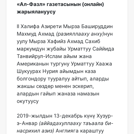
«Ал-Фазл» газетасынын (онлайн)
жарыялануусу
II Халифа Азирети Мырза Башируддин
Махмуд Ахмад
(разияллааху анху)
нун
уулу Мырза Хафийз Ахмад Сахиб
маркумдун жубайы Урматтуу Саййида
Танвийрул-Ислам айым жана
Американын тургуну Урматтуу Хаажа
Шукуурах Нурия айымдын каза
болгондору тууралуу айтып, аларды
жакшы сөздөр менен эскерип,
алардын гайып жаназа намазын
окутуусу
2019-жылдын 13-декабрь күнү Хузур-
э-Анвар
(аййадахуллааху таъаала би-
насрихил азиз)
Англияга караштуу