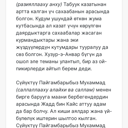
(разияллааху анху)
Табуук казатынан
артта калган үч сахаабанын арасында
болгон. Кудум ушундай өткөн жума
кутбасында ал казат үчүн көрүлгөн
даярдыктарга сахаабалар жасаган
курмандыктары жана эки
жүздүүлөрдүн кутумдары тууралуу да
сөз болгон. Хузур-э-Анвар бүгүн да
ошол эле теманы улантып, бир аз ой-
пикирлерди айтып берем деди.
Сүйүктүү Пайгамбарыбыз Мухаммад
(саллаллааху алайхи ва саллам)
менен
бирге барууга маани бербегендердин
арасында Жадд бин Кайс аттуу адам
да бар болчу. Ал киши аялдар жана үй-
бүлөлүк иштерин шылтоо кылган.
Сүйүктүү Пайгамбарыбыз Мухаммад