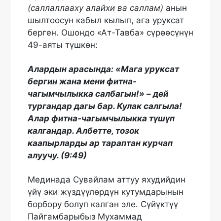
(саллаллааху алайхи ва саллам)
анын
шылтоосун кабыл кылып, ага уруксат
берген. Ошондо «Ат-Тавба» сүрөөсүнүн
49-аяты түшкөн:
Алардын арасында: «Мага уруксат
бергин жана мени фитна-
чагымчылыкка салбагын!» – дей
тургандар дагы бар. Кулак салгыла!
Алар фитна-чагымчылыкка түшүп
калгандар. Албетте, тозок
каапырларды ар тараптан курчап
алуучу. (9:49)
Мединада Сувайлам аттуу яхудийдин
үйү эки жүздүүлөрдүн кутумдарынын
борбору болуп калган эле. Сүйүктүү
Пайгамбарыбыз Мухаммад