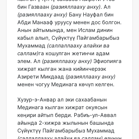
бин Газваан
(разияллааху анху)
. Ал
(разияллааху анху)
Бану Науфал бин
Абди Манааф уруусу менен дос болгон.
Анын айтымында, мен Ислам динин
кабыл алып, Сүйүктүү Пайгамбарыбыз
Мухаммад
(саллаллааху алайхи ва
саллам)
га кошулган жетинчи адам
элем. Ал
(разияллааху анху)
Эфиопияга
хижрат кылган жана кийинчерээк
Азирети Микдаад
(разияллааху анху)
менен чогуу Мединага көчүп келген.
Хузур-э-Анвар ал эки сахаабанын
Мединага кылган хижрат окуясын
кеӊири айтып берди. Рабиъ-ул-Аввал
айында 2-хижра жылынын башында
Сүйүктүү Пайгамбарыбыз Мухаммад
(саллаллааху алайхи ва саллам)
өзүнүн