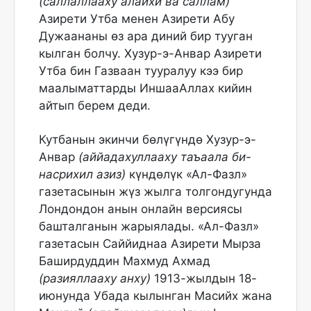
(саллаллааху алайхи ва саллам)
Азирети Утба менен Азирети Абу
Дужаананы өз ара диний бир тууган
кылган болчу. Хузур-э-Анвар Азирети
Утба бин Газваан тууралуу кээ бир
маалыматтарды ИншааАллах кийин
айтып берем деди.
Кутбанын экинчи бөлүгүндө Хузур-э-
Анвар
(аййадахуллааху таъаала би-
насрихил азиз)
күндөлүк «Ал-Фазл»
газетасынын жүз жылга толгондугунда
Лондондон анын онлайн версиясы
башталганын жарыялады. «Ал-Фазл»
газетасын Саййиднаа Азирети Мырза
Баширдуддин Махмуд Ахмад
(разияллааху анху)
1913-жылдын 18-
июнунда Убада кылынган Масийх жана