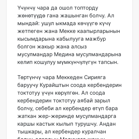
Үчүнчү чара да ошол топторду
жөнөтүүдө гана жашынган болчу. Ал
мындай: ушул ыкмада көчүүгө күчү
жетпеген жана Мекке каапырларынын
кысымдарына кабылууга мажбур
болгон жакыр жана алсыз
мусулмандар Медина мусулмандарына
келип кошулуу мүмкүнчүлүгүн тапсын.
Төртүнчү чара Меккеден Сирияга
баруучу Курайштын соода кербендерин
токтотуу үчүн көрүлгөн. Ал соода
кербендерин токтотуу аябай зарыл
болчу, себеби ал кербендер өтүп бара
жаткан жер-жеринде мусулмандарга
каршы кастык кылып турушчу. Андан
тышкары, ал кербендер куралчан