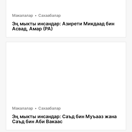
Макалалар
Сахаабалар
Эң мыкты инсандар: Азирети Микдаад бин
Асвад, Амар (РА)
Макалалар
Сахаабалар
Эң мыкты инсандар: Саъд бин Муъааз жана
Саъд бин Аби Вакаас