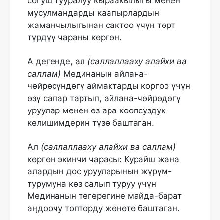
согуш тууралуу кыраакылыгы менен
мусулмандарды каапырлардын
жаманчылыгынан сактоо үчүн төрт
түрдүү чараны көргөн.
А дегенде, ал
(саллаллааху алайхи ва
саллам)
Мединанын айлана-
чөйрөсүндөгү аймактарды коргоо үчүн
өзү сапар тартып, айлана-чөйрөдөгү
уруулар менен өз ара коопсуздук
келишимдерин түзө баштаган.
Ал
(саллаллааху алайхи ва саллам)
көргөн экинчи чарасы: Курайш жана
алардын дос урууларынын жүрүм-
турумуна көз салып туруу үчүн
Мединанын тегерегине майда-барат
аӊдоочу топторду жөнөтө баштаган.