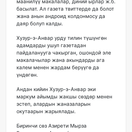
маанилүү макалалар, диний ырлар ж.б.
басылат. Ал газета твиттерде да болот
жана анын андроид колдонмосу да
даяр болуп калды.
Хузур-э-Анвар урду тилин түшүнгөн
адамдарды ушул газетадан
пайдаланууга чакырган, ошондой эле
макалачылар жана акындарды ага
калем менен жардам берүүгө да
үндөгөн.
Андан кийин Хузур-э-Анвар эки
маркум айымды жакшы сөздөр менен
эстеп, алардын жаназаларын
окутаарын жарыялады.
Биринчи сөз Азирети Мырза