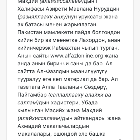
Махдий
(алайхиссалаам)
дын I
Халифасы Азирети Мавлана Нуруддин
(разияллааху анху)
нун уруксаты жана
ак батасы менен жарыялаган.
Пакистан мамлекети пайда болгондон
кийин бир аз мөөнөткө Лахордон, анан
кийинчерээк Рабвахтан чыгып турган.
Анын сайты www.alfazlonline.org жана
анда анын биринчи саны да бар. Ал
сайтта Ал-Фазлдын маанилүүлүгү
тууралуу өтө көп материал да бар. Ал
газетага Алла Тааланын Сөздөрү,
Пайгамбар
(саллаллааху алайхи ва
саллам)
дын хадистери, Убада
кылынган Масийх жана Махдий
(алайхиссалаам)
дын айткандары жана
Ахмадий макалачылардын
макалалары, ошондой эле башка