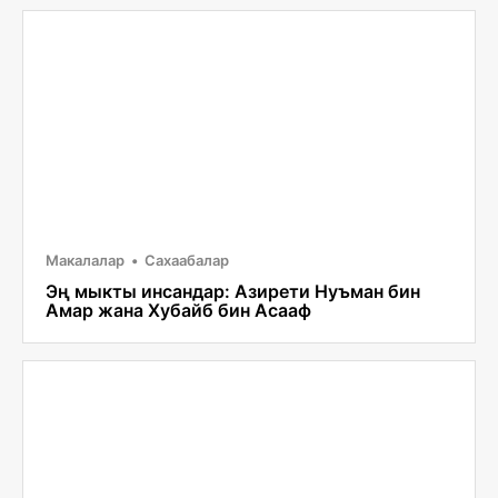
Макалалар
Сахаабалар
Эң мыкты инсандар: Азирети Нуъман бин
Амар жана Хубайб бин Асааф