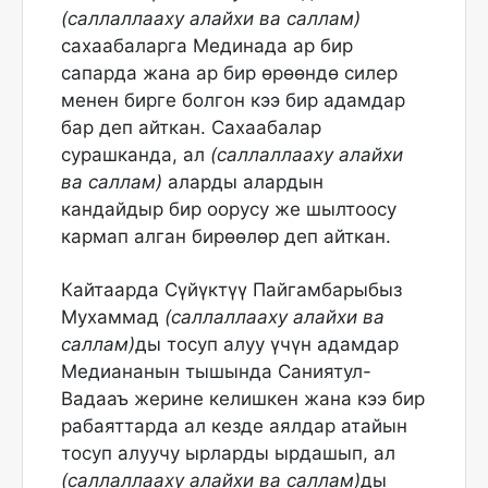
(саллаллааху алайхи ва саллам)
сахаабаларга Мединада ар бир
сапарда жана ар бир өрөөндө силер
менен бирге болгон кээ бир адамдар
бар деп айткан. Сахаабалар
сурашканда, ал
(саллаллааху алайхи
ва саллам)
аларды алардын
кандайдыр бир оорусу же шылтоосу
кармап алган бирөөлөр деп айткан.
Кайтаарда Сүйүктүү Пайгамбарыбыз
Мухаммад
(саллаллааху алайхи ва
саллам)
ды тосуп алуу үчүн адамдар
Медиананын тышында Саниятул-
Вадааъ жерине келишкен жана кээ бир
рабаяттарда ал кезде аялдар атайын
тосуп алуучу ырларды ырдашып, ал
(саллаллааху алайхи ва саллам)
ды