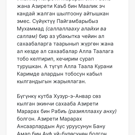
жана Азирети Каъб бин Маалик эч
кандай жалган шылтоону айтышкан
эмес. Сүйүктүү Пайгамбарыбыз
Мухаммад
(саллаллааху алайхи ва
саллам)
бир аз убакытка чейин ал
сахаабаларга таарынып жүргөн жана
ал кезде ал сахаабалар Алла Таалага
тобо келтирип, кечирим сурап
турушкан. А түгүл Алла Таала Курани
Каримде алардын тобосун кабыл
кылгандыгын жарыялаган.
Бүгүнкү кутба Хузур-э-Анвар сөз
кылган экинчи сахааба Азирети
Марарах бин Рабиъ
(разияллааху анху)
болгон. Азирети Марарах
Ансаарлардын Аус уруусунун Бану
Амар бин Ауф үй-бүлөсүнөн болгон.