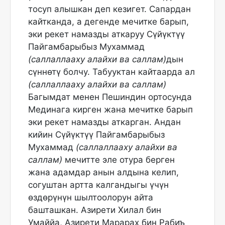
тосуп алышкан деп кезигет. Сапардан
кайтканда, а дегенде мечитке барып,
эки рекет намазды аткаруу Сүйүктүү
Пайгамбарыбыз Мухаммад
(саллаллааху алайхи ва саллам)
дын
сүннөтү болчу. Табууктан кайтаарда ал
(саллаллааху алайхи ва саллам)
Багымдат менен Пешиндин ортосунда
Мединага кирген жана мечитке барып
эки рекет намазды аткарган. Андан
кийин Сүйүктүү Пайгамбарыбыз
Мухаммад
(саллаллааху алайхи ва
саллам)
мечитте эле отура берген
жана адамдар анын алдына келип,
согуштан артта калгандыгы үчүн
өздөрүнүн шылтоолорун айта
башташкан. Азирети Хилал бин
Умаййа, Азирети Марарах бин Рабиъ