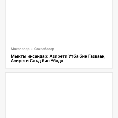
Макалалар
Сахаабалар
Мыкты инсандар: Азирети Утба бин Газваан,
Азирети Саъд бин Убада