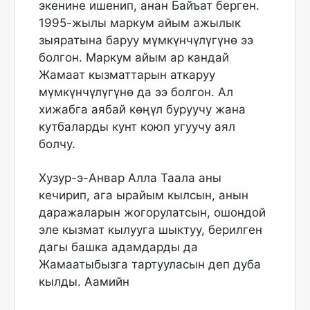
экенине ишенип, анан Байъат берген.
1995-жылы маркум айым ажылык
зыяратына баруу мүмкүнчүлүгүнө ээ
болгон. Маркум айым ар кандай
Жамаат кызматтарын аткаруу
мүмкүнчүлүгүнө да ээ болгон. Ал
хижабга аябай көӊүл буруучу жана
кутбаларды кунт коюп угуучу аял
болчу.
Хузур-э-Анвар Алла Таала аны
кечирип, ага ырайым кылсын, анын
даражаларын жогорулатсын, ошондой
эле кызмат кылууга шыктуу, берилген
дагы башка адамдарды да
Жамаатыбызга тартууласын деп дуба
кылды. Аамийн