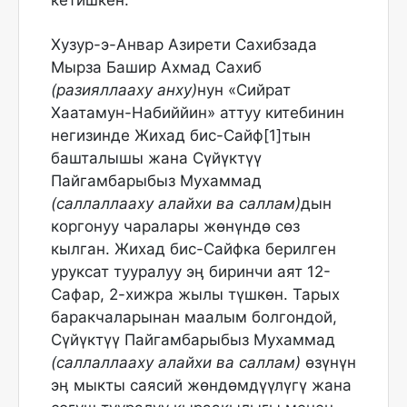
кетишкен.
Хузур-э-Анвар Азирети Сахибзада
Мырза Башир Ахмад Сахиб
(разияллааху анху)
нун «Сийрат
Хаатамун-Набиййин» аттуу китебинин
негизинде Жихад бис-Сайф[1]тын
башталышы жана Сүйүктүү
Пайгамбарыбыз Мухаммад
(саллаллааху алайхи ва саллам)
дын
коргонуу чаралары жөнүндө сөз
кылган. Жихад бис-Сайфка берилген
уруксат тууралуу эӊ биринчи аят 12-
Сафар, 2-хижра жылы түшкөн. Тарых
баракчаларынан маалым болгондой,
Сүйүктүү Пайгамбарыбыз Мухаммад
(саллаллааху алайхи ва саллам)
өзүнүн
эӊ мыкты саясий жөндөмдүүлүгү жана