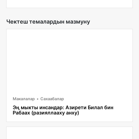
Чектеш темалардын мазмуну
Макалалар
Сахаабалар
Эң мыкты инсандар: Азирети Билал бин
Рабаах (разияллааху анху)