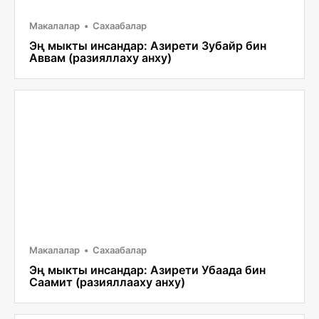
Макалалар
Сахаабалар
Эң мыкты инсандар: Азирети Зубайр бин
Аввам (разияллаху анху)
Макалалар
Сахаабалар
Эң мыкты инсандар: Азирети Убаада бин
Саамит (разияллааху анху)