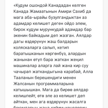
«Кудум ошондой Канададан келген
Канада Жамаатынын Амири Сахиб да
мага аба-ырайы бузулгандыктан аз
адамдар келишет деген ойдо элем,
бирок кудум мурункудай адамдар бар
экенин байкадым деп жазган. Аялдар
дагы өздөрүнүн жаш балдарын
коляскаларга салып, кетип
баратышканын көргөнбүз, алардын
жанынан өтүп бара жаткан жеңил
машиналар аларга лай жана кир суу
чачырап жаткандыгына карабай, Алла
Тааланын берешендиги менен
Жалсанын программаларына
катышышкан. Мага да бирөө аялдар
келишпейт, өтө эле аз келишет деп
айткан, мен ага өздөрүнүн жасалга
боюмдарын жана кийим-кечелерин