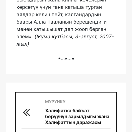
көрсөтүү үчүн гана катыша турган
аялдар келишпейт, калгандардын
баары Алла Тааланын берешендиги
менен катышышат деп жооп берген
элем».
(Жума кутбасы, 3-август, 2007-
жыл)
٭…٭…٭
МУРУНКУ
Халифатка байъат
берүүнүн зарылдыгы жана
Халифаттын даражасы