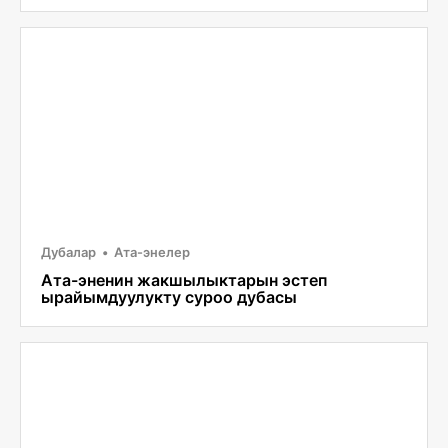
Дубалар
Ата-энелер
Ата-эненин жакшылыктарын эстеп
ырайымдуулукту суроо дубасы