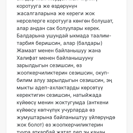
коротууга же өздөрүнүн
жасалгаларына же кереги жок
нерселерге коротууга көнгөн болушат,
алар андан сак болуулары керек.
Балдарына ушундай ыкмада таалим-
тарбия беришсин, алар (балдары)
Жамаат менен байланышуу жана
Халифат менен байланышууну
зарылдыгын сезишсин, өз
жоопкерчиликтерин сезишсин, окуп-
билим алуу зарылдыгын сезишсин, эң
мыкты адеп-ахлактарды көрсөтүү
керектигин сезишсин, натыйжада
күйөөсү менин жоктугумда (анткени
күйөөсү көпчүлүк учурларда өз
жумуштарына байланыштуу үйлөрүндө
жок болот) өз жоопкерчиликтерин
туура аткарбай жатат деп эч качан