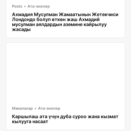
Posts
Ата-энелер
Ахмадия Мусулман Жамаатынын Жетекчиси
Лондондо болуп өткөн жаш Ахмадий
мусулман аялдардын аземине кайрылуу
жасады
Макалалар
Ата-энелер
Каршылаш ата үчүн дуба суроо жана кызмат
кылууга насаат