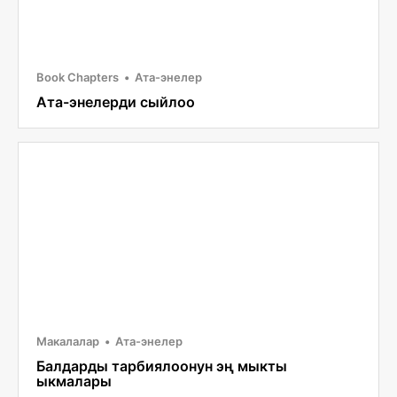
Book Chapters
Ата-энелер
Ата-энелерди сыйлоо
Макалалар
Ата-энелер
Балдарды тарбиялоонун эң мыкты
ыкмалары