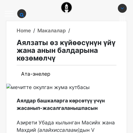
Home
/
Макалалар
/
Аялзаты өз күйөөсүнүн үйү
жана анын балдарына
көзөмөлчү
Ата-энелер
Аялдар башкаларга көрсөтүү үчүн
жасанып-жасалгаланышпасын
Азирети Убада кылынган Масийх жана
Махдий
(алайхиссалаам)
дын V