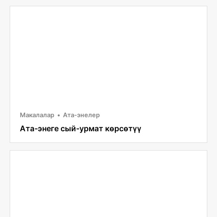
Макалалар
Ата-энелер
Ата-энеге сый-урмат көрсөтүү