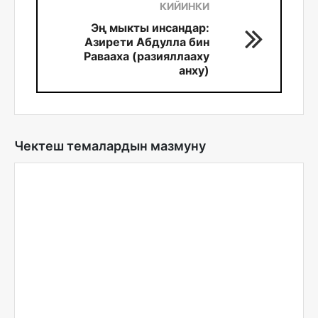
КИЙИНКИ
Эң мыкты инсандар:
Азирети Абдулла бин
Равааха (разияллааху
анху)
Чектеш темалардын мазмуну