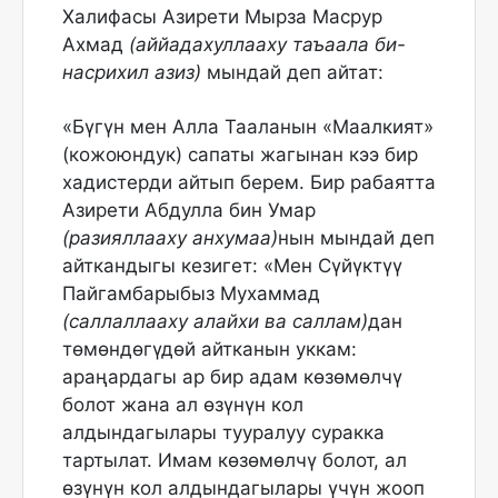
Халифасы Азирети Мырза Масрур
Ахмад
(аййадахуллааху таъаала би-
насрихил азиз)
мындай деп айтат:
«Бүгүн мен Алла Тааланын «Маалкият»
(кожоюндук) сапаты жагынан кээ бир
хадистерди айтып берем. Бир рабаятта
Азирети Абдулла бин Умар
(разияллааху анхумаа)
нын мындай деп
айткандыгы кезигет: «Мен Сүйүктүү
Пайгамбарыбыз Мухаммад
(саллаллааху алайхи ва саллам)
дан
төмөндөгүдөй айтканын уккам:
араңардагы ар бир адам көзөмөлчү
болот жана ал өзүнүн кол
алдындагылары тууралуу суракка
тартылат. Имам көзөмөлчү болот, ал
өзүнүн кол алдындагылары үчүн жооп