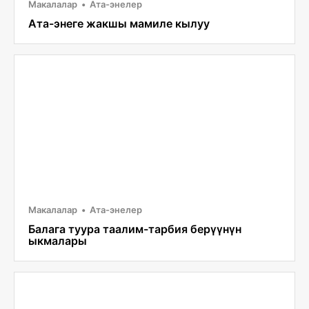
Макалалар
Ата-энелер
Ата-энеге жакшы мамиле кылуу
Макалалар
Ата-энелер
Балага туура таалим-тарбия берүүнүн
ыкмалары