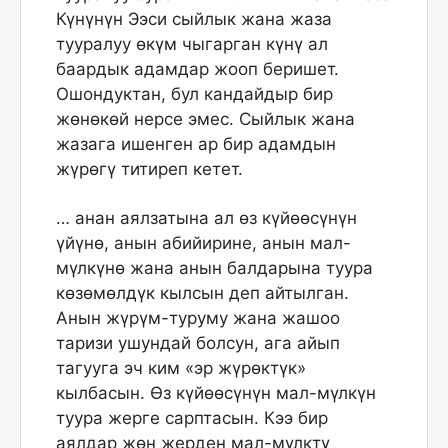
Күнүнүн Ээси сыйлык жана жаза
тууралуу өкүм чыгарган күнү ал
баардык адамдар жооп беришет.
Ошондуктан, бул кандайдыр бир
жөнөкөй нерсе эмес. Сыйлык жана
жазага ишенген ар бир адамдын
жүрөгү титиреп кетет.
… анан аялзатына ал өз күйөөсүнүн
үйүнө, анын абийирине, анын мал-
мүлкүнө жана анын балдарына туура
көзөмөлдүк кылсын деп айтылган.
Анын жүрүм-туруму жана жашоо
таризи ушундай болсун, ага айып
тагууга эч ким «эр жүрөктүк»
кылбасын. Өз күйөөсүнүн мал-мүлкүн
туура жерге сарптасын. Кээ бир
аялдар жөн жерден мал-мүлктү