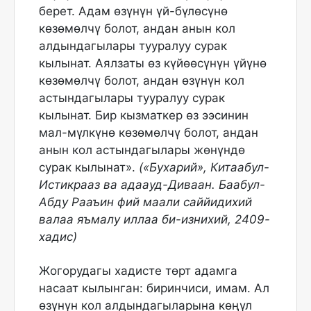
берет. Адам өзүнүн үй-бүлөсүнө
көзөмөлчү болот, андан анын кол
алдындагылары тууралуу сурак
кылынат. Аялзаты өз күйөөсүнүн үйүнө
көзөмөлчү болот, андан өзүнүн кол
астындагылары тууралуу сурак
кылынат. Бир кызматкер өз ээсинин
мал-мүлкүнө көзөмөлчү болот, андан
анын кол астындагылары жөнүндө
сурак кылынат».
(«Бухарий», Китаабул-
Истикрааз ва адаауд-Диваан. Баабул-
Абду Рааъин фий маали саййидихий
валаа яъмалу иллаа би-изнихий, 2409-
хадис)
Жогорудагы хадисте төрт адамга
насаат кылынган: биринчиси, имам. Ал
өзүнүн кол алдындагыларына көңүл