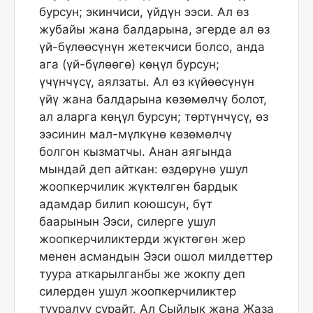
бурсун; экинчиси, үйдүн ээси. Ал өз
жубайы жана балдарына, эгерде ал өз
үй-бүлөөсүнүн жетекчиси болсо, анда
ага (үй-бүлөөгө) көңүл бурсун;
үчүнчүсү, аялзаты. Ал өз күйөөсүнүн
үйү жана балдарына көзөмөлчү болот,
ал аларга көңүл бурсун; төртүнчүсү, өз
ээсинин мал-мүлкүнө көзөмөлчү
болгон кызматчы. Анан аягында
мындай деп айткан: өздөрүнө ушул
жоопкерчилик жүктөлгөн бардык
адамдар билип коюшсун, бүт
баарынын Ээси, силерге ушул
жоопкерчиликтерди жүктөгөн жер
менен асмандын Ээси ошол милдеттер
туура аткарылганбы же жокпу деп
силерден ушул жоопкерчиликтер
тууралуу сурайт. Ал Сыйлык жана Жаза