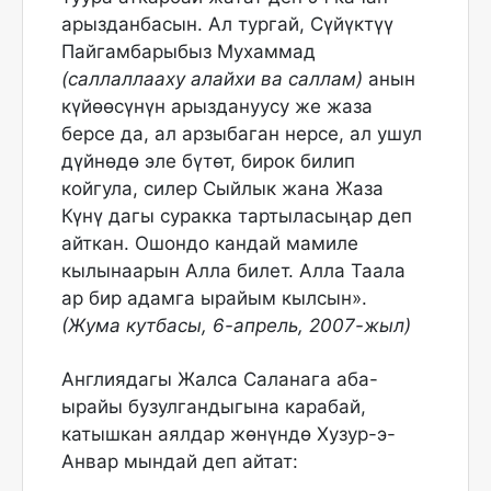
арызданбасын. Ал тургай, Сүйүктүү
Пайгамбарыбыз Мухаммад
(саллаллааху алайхи ва саллам)
анын
күйөөсүнүн арыздануусу же жаза
берсе да, ал арзыбаган нерсе, ал ушул
дүйнөдө эле бүтөт, бирок билип
койгула, силер Сыйлык жана Жаза
Күнү дагы суракка тартыласыңар деп
айткан. Ошондо кандай мамиле
кылынаарын Алла билет. Алла Таала
ар бир адамга ырайым кылсын».
(Жума кутбасы, 6-апрель, 2007-жыл)
Англиядагы Жалса Саланага аба-
ырайы бузулгандыгына карабай,
катышкан аялдар жөнүндө Хузур-э-
Анвар мындай деп айтат: