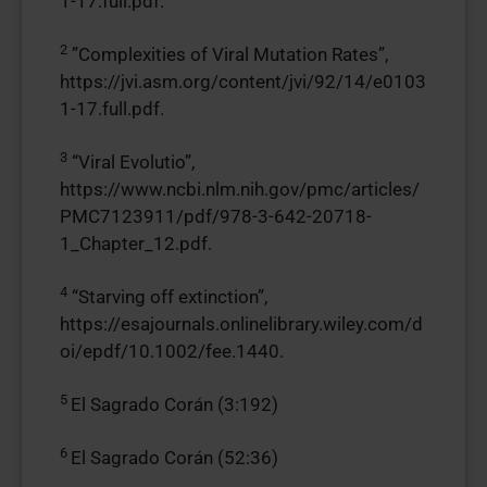
1-17.full.pdf.
2
”Complexities of Viral Mutation Rates”,
https://jvi.asm.org/content/jvi/92/14/e0103
1-17.full.pdf.
3
“Viral Evolutio”,
https://www.ncbi.nlm.nih.gov/pmc/articles/
PMC7123911/pdf/978-3-642-20718-
1_Chapter_12.pdf.
4
“Starving off extinction”,
https://esajournals.onlinelibrary.wiley.com/d
oi/epdf/10.1002/fee.1440.
5
El Sagrado Corán (3:192)
6
El Sagrado Corán (52:36)