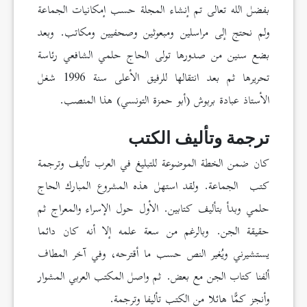
بفضل الله تعالى تم إنشاء المجلة حسب إمكانيات الجماعة
ولم نحتج إلى مراسلين ومبعوثين وصحفيين ومكاتب. وبعد
بضع سنين من صدورها تولى الحاج حلمي الشافعي رئاسة
تحريرها ثم بعد انتقالها للرفيق الأعلى سنة 1996 شغل
الأستاذ عبادة بربوش (أبو حمزة التونسي) هذا المنصب.
ترجمة وتأليف الكتب
كان ضمن الخطة الموضوعة للتبليغ في العرب تأليف وترجمة
كتب الجماعة. ولقد استهل هذه المشروع المبارك الحاج
حلمي وبدأ بتأليف كتابين. الأول حول الإسراء والمعراج ثم
حقيقة الجن. وبالرغم من سعة علمه إلا أنه كان دائما
يستشيرني ويُغير النص حسب ما أقترحه، وفي آخر المطاف
ألفنا كتاب الجن مع بعض. ثم واصل المكتب العربي المشوار
وأنجز كمًّا هائلا من الكتب تأليفا وترجمة.