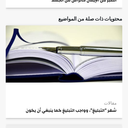
الصبر من الإيمان كالرأس من الجسد
محتويات ذات صلة من المواضيع
مقالات
شهر “التبليغِ”، وواجب التبليغِ كما ينبغي أَن يكون