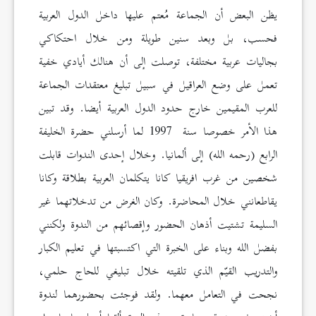
يظن البعض أن الجماعة مُعتم عليها داخل الدول العربية
فحسب، بل وبعد سنين طويلة ومن خلال احتكاكي
بجاليات عربية مختلفة، توصلت إلى أن هنالك أيادي خفية
تعمل على وضع العراقيل في سبيل تبليغ معتقدات الجماعة
للعرب المقيمين خارج حدود الدول العربية أيضا. وقد تبين
هذا الأمر خصوصا سنة 1997 لما أرسلني حضرة الخليفة
الرابع (رحمه الله) إلى ألمانيا. وخلال إحدى الندوات قابلت
شخصين من غرب افريقيا كانا يتكلمان العربية بطلاقة وكانا
يقاطعانني خلال المحاضرة. وكان الغرض من تدخلاتهما غير
السليمة تشتيت أذهان الحضور وإقصائهم من الندوة ولكنني
بفضل الله وبناء على الخبرة التي اكتسبتها في تعليم الكبار
والتدريب القيّم الذي تلقيته خلال تبليغي للحاج حلمي،
نجحت في التعامل معهما. ولقد فوجئت بحضورهما لندوة