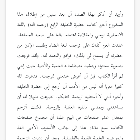
وأريد أن أذكر بهذا الصدد أن بعد سنين من إطلاق هذا
المشروع أحرز كتاب حضرة الخليفة الرابع (رحمه الله) باللغة
الانجليزية الوحي والعقلانية اهتماما بالغا على صعيد الجماعة.
عقدت العزم آنذاك على ترجمته للغة الضاد وطلبت الإذن من
حضرته أن يسمح لي بذلك، فوافق والحمد لله. ولقد فوجئت
بصعوبة محتواه وبتعقيد مصطلحاته العلمية والأدبية حيث إنني
لم أقرأ الكتاب قبل أن أعرض خدمتي لترجمته. فدعوت الله
كثيرا معربا أنه ليس من الأدب أن أرجع إلى حضرة الخليفة
وأخبره أنني لا أستطيع ترجمة كتابكم. تضرعت طويلا لله أن
يساعدني ويمدني بالقوة العقلية والروحية. فكنت أترجم
بمعدل عشر صفحات في اليوم علما أن مجموع صفحات
الكتاب سبع مائة، هذا إلى جانب الأسلوب الأدبي الفذ
والمواضيع العلمية القيمة والفلسفية. وبعد أن نشرت الترجمة