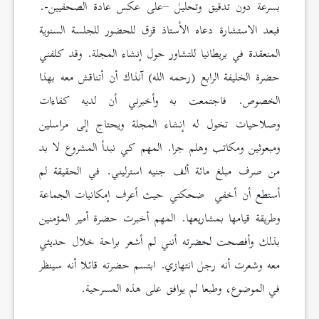
بسرعة دون تدقيق وتحليل –على عكس عادة الصحفيين-.
فبعد الاستشارة دعاه الأستاذ قزق للحضور للجلسة السنوية
المنعقدة في بريطانيا للتشاور حول إنشاء المجلة. وقد كلفني
حضرة الخليفة الرابع (رحمه الله) آنذاك أن أتناقش معه بهذا
الخصوص. فاجتمعت به وأخبرني أن لديه كفاءات
وصلاحيات تخول له إنشاء المجلة ويحتاج إلى مراسلين
ومبعوثين ومكاتب وهلم جرا. المهم كي نبدأ المشروع لا بد
من صرف مبلغ مائة ألف جنيه استرليني. في الحقيقة لم
أستطع أن أخفي ضحكتي حيث أعرف إمكانيات الجماعة
وطريقة قيامها بمشاريعها. المهم أخبرت حضرة أمير المؤمنين
بذلك وأفصحت لحضرته أنني لم أشعر براحة خلال حديثي
معه وشعرت أنه رجل انتهازي. ابتسم حضرته قائلا أنه سينظر
في الموضوع، وطبعا لم يوافق على هذه المسرحية.