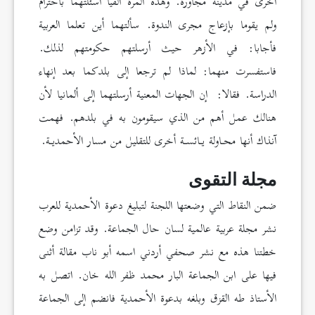
أخرى في مدينة مجاورة. وهذه المرة ألقيا أسئلتهما باحترام
ولم يقوما بإزعاج مجرى الندوة. سألتهما أين تعلما العربية
فأجابا: في الأزهر حيث أرسلتهم حكومتهم لذلك.
فاستفسرت منهما: لماذا لم ترجعا إلى بلدكما بعد إنهاء
الدراسة. فقالا: إن الجهات المعنية أرسلتهما إلى ألمانيا لأن
هنالك عمل أهم من الذي سيقومون به في بلدهم. فهمت
آنذاك أنها محـاولة يـائسـة أخرى للتقليل من مسار الأحمديـة.
مجلة التقوى
ضمن النقاط التي وضعتها اللجنة لتبليغ دعوة الأحمدية للعرب
نشر مجلة عربية عالمية لسان حال الجماعة. وقد تزامن وضع
خطتنا هذه مع نشر صحفي أردني اسمه أبو ناب مقالة أثنى
فيها على ابن الجماعة البار محمد ظفر الله خان. اتصل به
الأستاذ طه القزق وبلغه بدعوة الأحمدية فانضم إلى الجماعة