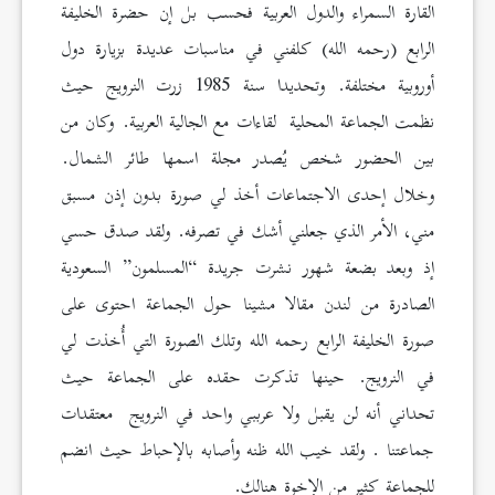
القارة السمراء والدول العربية فحسب بل إن حضرة الخليفة
الرابع (رحمه الله) كلفني في مناسبات عديدة بزيارة دول
أوروبية مختلفة. وتحديدا سنة 1985 زرت النرويج حيث
نظمت الجماعة المحلية لقاءات مع الجالية العربية. وكان من
بين الحضور شخص يُصدر مجلة اسمها طائر الشمال.
وخلال إحدى الاجتماعات أخذ لي صورة بدون إذن مسبق
مني، الأمر الذي جعلني أشك في تصرفه. ولقد صدق حسي
إذ وبعد بضعة شهور نشرت جريدة “المسلمون” السعودية
الصادرة من لندن مقالا مشينا حول الجماعة احتوى على
صورة الخليفة الرابع رحمه الله وتلك الصورة التي أُخذت لي
في النرويج. حينها تذكرت حقده على الجماعة حيث
تحداني أنه لن يقبل ولا عرببي واحد في النرويج معتقدات
جماعتنا . ولقد خيب الله ظنه وأصابه بالإحباط حيث انضم
للجماعة كثير من الإخوة هنالك.