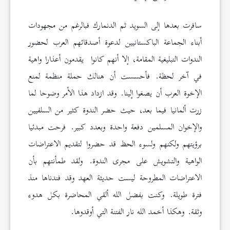
سافرت بعدها إلى السويد ثم الدنمارك فبالرغم من مجهودات
أبناء الجماعة الباكستانيين لدعوة أصدقائهم العرب لحضور
الندوات التبليغية المقامة، إلا أنهم كانوا يقدمون أعذارا واهية
في آخر لحظة. فأحسست أن هنالك حملة منظمة لمنع
الإخوة العرب أن يصغوا إلينا. وقد ازداد هذا الأمر وضوحا لما
زرت ألمانيا فيما بعد، حيث حضر الندوة كثير من السلفيين
والإخوان المسلمين دفعة واحدة وبعدد كبير. فرحت مبدئيا
برؤيتهم ولكنهم ولسوء الحظ قد حضروا لتقديم الاعتراضات
الواهية والتشويش على مجرى الندوة. ولقد طمأنتهم بأن
الاعتراضات المطروحة ليست حديثة العهد وقد فندناها منذ
فترة طويلة. وكنت بفضل الله ألقي المحاضرة بكل هدوء
وثقة. وهكذا أخمد الله نار الفتنة التي أوقدوها.