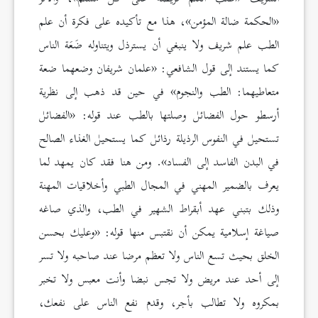
«الحكمة ضالة المؤمن»، هذا مع تأكيده على فكرة أن علم
الطب علم شريف ولا ينبغي أن يسترذل ويتناوله ضَعَة الناس
كما يستند إلى قول الشافعي: «علمان شريفان وضعهما ضعة
متعاطيهما: الطب والنجوم» في حين قد ذهب إلى نظرية
أرسطو حول الفضائل وصلتها بالطب عند قوله: «الفضائل
تستحيل في النفوس الرذيلة رذائل كما يستحيل الغذاء الصالح
في البدن الفاسد إلى الفساد». ومن هنا فقد كان يمهد لما
يعرف بالضمير المهني في المجال الطبي وأخلاقيات المهنة
وذلك بتبني عهد أبقراط الشهير في الطب، والذي صاغه
صياغة إسلامية يمكن أن نقتبس منها قوله: «وعليك بحسن
الخلق بحيث تسع الناس ولا تعظم مرضا عند صاحبه ولا تسر
إلى أحد عند مريض ولا تجس نبضا وأنت معبس ولا تخبر
بمكروه ولا تطالب بأجر، وقدم نفع الناس على نفعك،