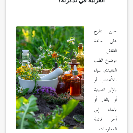
الغربية في تذكرته؟
___
حين نطرح
على مائدة
النقاش
موضوع الطب
التقليدي سواء
بالأعشاب أو
بالإبر الصينية
أو بالنار أو
بالماء إلى
آخر قائمة
الممارسات