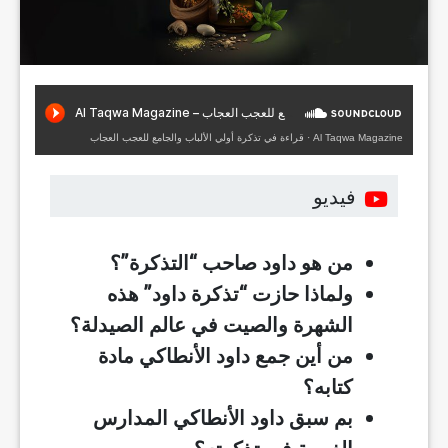
Al Taqwa Magazine
·
قراءة في تذكرة أولي الألباب والجامع للعجب العجاب
فيديو
من هو داود صاحب “التذكرة”؟
ولماذا حازت “تذكرة داود” هذه
الشهرة والصيت في عالم الصيدلة؟
من أين جمع داود الأنطاكي مادة
كتابه؟
بم سبق داود الأنطاكي المدارس