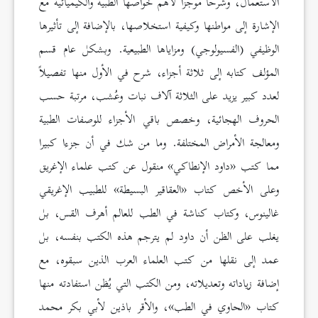
الاستعمال، وشرحا موجزا لأهم خواصها الطبية والكيميائية مع
الإشارة إلى مواطنها وكيفية استخلاصها، بالإضافة إلى تأثيرها
الوظيفي (الفسيولوجي) ومزاياها الطبيعية. وبشكل عام قسم
المؤلف كتابه إلى ثلاثة أجزاء، شرح في الأول منها تفصيلاً
لعدد كبير يزيد على الثلاثة آلاف نبات وعُشب، مرتبة حسب
الحروف الهجائية، وخصص باقي الأجزاء للوصفات الطبية
ومعالجة الأمراض المختلفة. وما من شك في أن جزءا كبيرا
مما كتب «داود الإنطاكي» منقول عن كتب علماء الإغريق
وعلى الأخص كتاب «العقاقير البسيطة» للطبيب الإغريقي
غالينوس، وكتاب كناشة في الطب للعالم أهرف القس، بل
يغلب على الظن أن داود لم يترجم هذه الكتب بنفسه، بل
عمد إلى نقلها من كتب العلماء العرب الذين سبقوه، مع
إضافة زياداته وتعديلاته، ومن الكتب التي يُظن استفادته منها
كتاب «الحاوي في الطب»، والأقر باذين لأبي بكر محمد