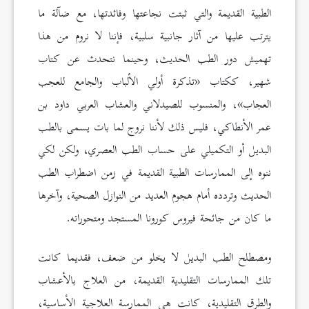
الطبية القديمة والتي ثبتت نجاعتها وفائدتها، مع ضآلة ما
يترتب عليها من آثار جانبية سلبية، فإننا لا نروم من هذا
تهميش دور الطب الحديث، وحينما نتحدث عن كتاب
شهير، ككتاب «تذكرة أولي الألباب والجامع للعجب
العجاب»، والمنسوب للصيدلاني والعشاب العربي داود بن
عمر الأنطاكي، فليس ذلك لأننا نروج لما بات يسمى بالطب
البديل أو التكميلي على حساب الطب العصري، ولكن لكي
ننوه إلى الممارسات الطبية القديمة في زمن اضطراب الطب
الحديث وتردده أمام هجوم العديد من النوازل الصحية، وآخرها
ما كان من جائحة فيروس كورونا المستجد ومتحوراته.
ومصطلح الطب البديل لا يخلو من ضعف، فقديما كانت
تلك الممارسات التقليدية القديمة، من العلاج بالأعشاب
والطرق التقليدية، كانت هي الممارسة العلاجية الأساسية،