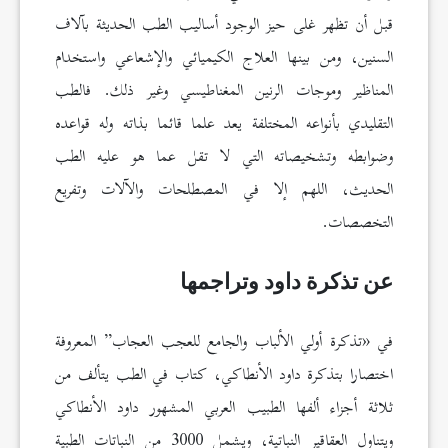
قبل أن تظهر غلى حيز الوجود أساليب الطب الحديثة بآلاف
السنين، ومن بينها العلاج الكيميائي والإشعاعي واستخدام
المناظير وموجات الرنين المغناطيسي وغير ذلك. فالطب
التقليدي بأنواعه المختلفة يعد علما قائما بذاته وله قواعده
وضوابطه وتشخيصاته التي لا تقل عما هو عليه الطب
الحديث، اللهم إلا في المصطلحات والآلات وتفريع
التخصصات.
عن تذكرة داود وتراجمها
في «تذكرة أولي الألباب والجامع للعجب العجاب” المعروفة
اختصارا بتذكرة داود الأنطاكي، كتاب في الطب يتألف من
ثلاثة أجزاء ألفها الطبيب العربي المشهور داود الأنطاكي
ويتناول العقاقير النباتية، ويشمل 3000 من النباتات الطبية