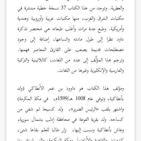
والعطرية. وتوجد من هذا الكتاب 37 نسخة خطية منتشرة في
مكتبات الشرق والغرب، منها مكتبات عربية وأوروبية وهندية
وأمريكية. وطبع عدة مرات وأغلب طبعاته هي مختصر تذكرة
داود نظرا إلى طول مادته واتساعها، إضافة إلى وجود
مصطلحات قديمة يصعب على القارئ المعاصر فهمها.
وترجم هذا المؤلَّف إلى عدد من اللغات، كاللاتينية والتركية
والفارسية والإنكليزية وغيرها من اللغات.
ومؤلف هذا الكتاب هو داوود بن عمر الأنطاكي (ولد
بأنطاكية، وتوفي عام 1008 هـ/1599م، في مكة المكرمة)
واشتهر بلقب «الرئيس الضرير»، ولد كسيحا ثم شفي من
كساحه. ولد بقرية الفوعة في محافظة إدلب بشمال سورية،
وعاش بأنطاكية ونسب إليها، زار طالبا للعلم بقاعا شتى،
كدمشق والقاهرة والأناضول ومكة المكرمة، والتي استقر بها