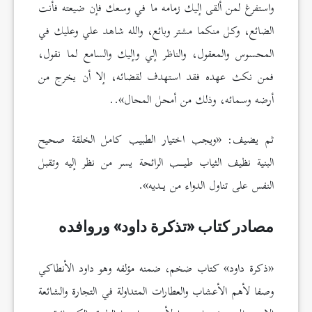
واستفرغ لمن ألقى إليك زمامه ما في وسعك فإن ضيعته فأنت
الضائع، وكل منكما مشتر وبائع، والله شاهد علي وعليك في
المحسوس والمعقول، والناظر إلي وإليك والسامع لما نقول،
فمن نكث عهده فقد استهدف لقضائه، إلا أن يخرج من
أرضه وسمائه، وذلك من أمحل المحال»..
ثم يضيف: «ويجب اختيار الطبيب كامل الخلقة صحيح
البنية نظيف الثياب طيــب الرائحة يسر من نظر إليه وتقبل
النفس على تناول الدواء من يـديه».
مصادر كتاب «تذكرة داود» وروافده
«ذكرة داود» كتاب ضخم، ضمنه مؤلفه وهو داود الأنطاكي
وصفا لأهم الأعشاب والعطارات المتداولة في التجارة والشائعة