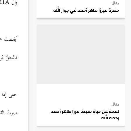
وال MTA سَهمُ البيانِ حُسامُ
مقال
حضرة ميرزا طاهر أحمد في جوار الله
.
أيقظتَ هذ
فالحقُ مُر
.
حتى إذا نا
مقال
صوتُ القضَا
لمحة عن حياة سيدنا مرزا طاهر أحمد
رحمه الله