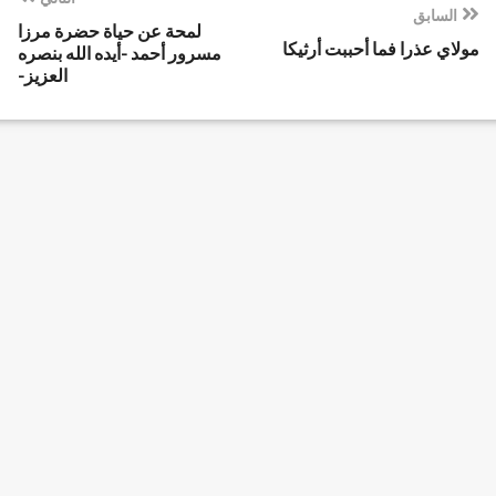
السابق
لمحة عن حياة حضرة مرزا
مولاي عذرا فما أحببت أرثيكا
مسرور أحمد -أيده الله بنصره
العزيز-