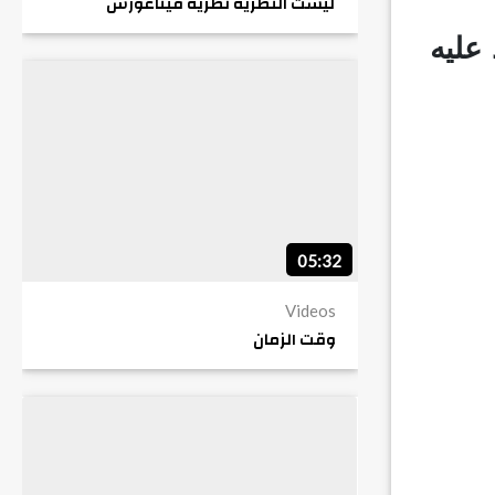
ليست النظرية نظرية فيثاغورس
 عليه
05:32
Videos
وقت الزمان