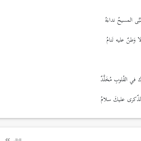
لبَّى المسيحُ نداءَهُ
 وَطنٌ عليه تَنامُ
ك في القُلوبِ مُخَلَّدٌ
الذّكرى عليكَ سلامُ
التالي