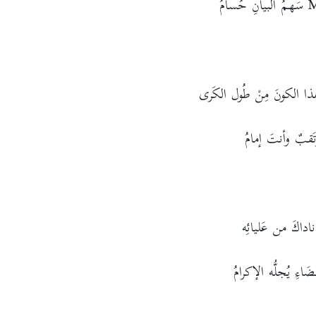
ا الكونَ مِنْ طُول الكَرى
تَقبٌ وأنتَ إمامُ
داكَ من عَليائِه
ءِ يُجلُّه الإكرامُ