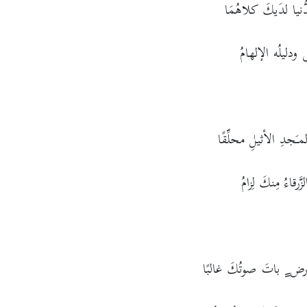
دُّنيا لدَيكَ كلاهُمَا
ى ودليلُه الإلهامُ
مـَجدِ الأثيلِ محلِّقًا
زَّرقاءُ مِنكَ لِزامُ
رض ٍ باتَ صوتُكَ غالبًا