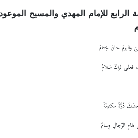
ة الرابع للإمام المهدي والمسيح الموعود
م
واليومَ حانَ خِتامُ
فعلى ثَراكَ سَلامُ
شَكَ دُرَّةً مكنونَةً
هَامِ الرّجالِ وِسامُ