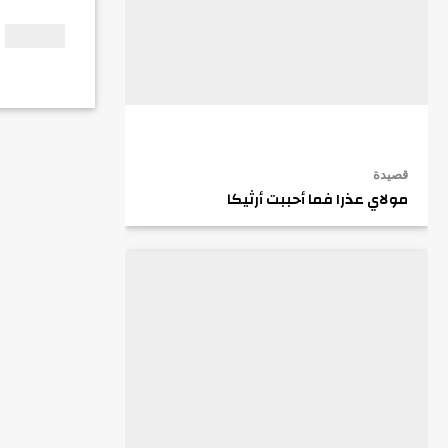
قصيدة
مولاي عذرا فما أحببت أرثيكا