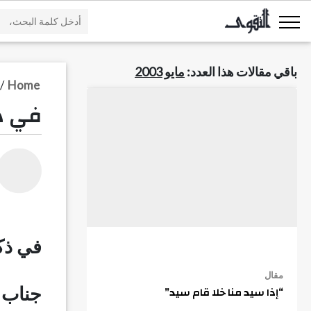
باقي مقالات هذا العدد:
مايو 2003
/
Home
في ذ
في ذك
مقال
“إذا سيد منا خلا قام سيد”
جناب م