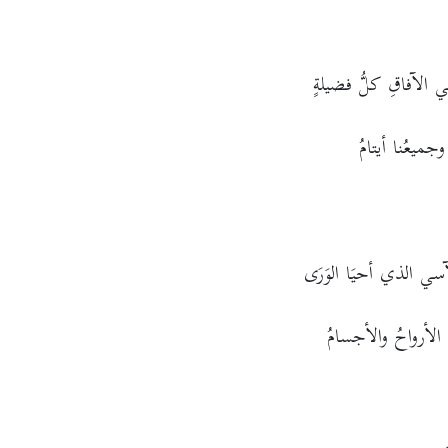
في الآفاقِ كلُّ فضيلةٍ
 وجميعُنا أيتامُ
الآسي الذي أحيَا الوَرَى
َ الأرواحُ والأجسامُ