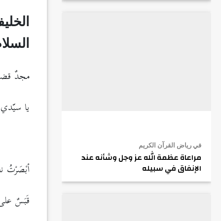
الخليف
السلا
مجدٌ قضىَ 
يا سيّدي، 
.
في رياض القرآن الكريم
مراعاة عظمة الله عز وجل وشأنه عند
أبْصَرْتُ نع
الإنفاق في سبيله
قَبَسٌ على 