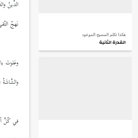
الدِّينُ وال
نَهجُ التُق
هكذا تكلم المسيح الموعود
.
القدرة الثانية
وعَلوتَ بال
والشَّاشَةُ ال
.
في كُلِّ أ