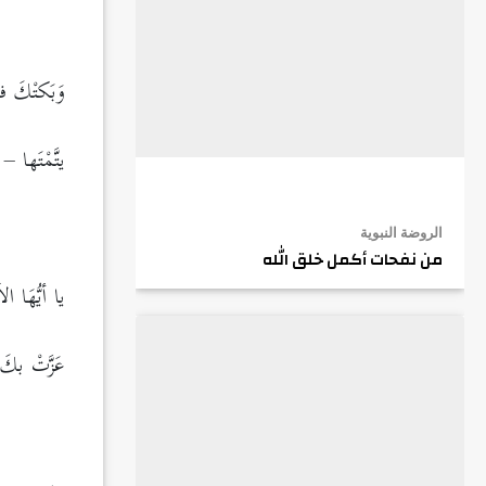
.
وَبَكتْكَ 
يتَّمْتَها –
.
الروضة النبوية
من نفحات أكمل خلق الله
يا أيُّهَا 
عَزَّتْ بك
.