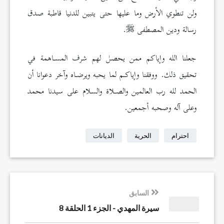
ولن تنطوي الأرض وما عليها حتى يتبين للدنيا قاطبة صدق
رسالة ودين المصطفى
.
جعلنا الله وإياكم ممن يحصل لهم شرف المسـاهمة في
تحقيق ذلك. ووفقنا وإياكـم لما يحبه ويرضـاه وآخر دعوانا أن
الحمد لله رب العالمين والصـلاة والسلام على سيدنا محمد
وعلى آله وصحبه أجمعين.
احترام
الحرية
الديانات
السابق
سيرة المهدي - الجزء 1 الحلقة 8