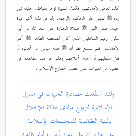
كلما تعرض لإهاناتهم. فكُتبُ السيرة تزخر بمواقف جليلة تبرز
رده
المبني على الحكمة والرحمة. ولنا في ذلك أكبر عبرة
حيث صلى النبي
صلاة الجنازة على عبد الله بن أبي
سلول زعيم المنافقين الذي كال لشخصه الطاهر
أكبر
الإهانات. فلم نسمع قط أنه
هدم مباني من أهانوه أو
قتل ممثليهم أو أحرق أعلامهم وهلم جرا مما نشاهده في
عصرنا من تعبيرات على غضب الشارع الإسلامي.
ولقد استُغلت مصادرة الحريات في الدول
الإسلامية لترويج مبادئ فتاكة للإخلال
بالبنية العقائدية للمجتمعات الإسلامية.
وفي هذه الظروف نجد أنفسنا أمام ظاهرة