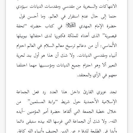
الانتهاكات والسخرية من مقدسي ومقدسات الديانات سيؤدي
حتما إلى حال عدم استقرار في العالم. وما أحسن قول
حضرة الإمام المهدي
في كتاب حضرته “تحفة
قيصيرية” الذى أهداه للملكة فكتوريا لدى احتفالها بيوبيلها
الألماسي: أن من دعائم ترسيخ معالم السلام في العالم احترام
أنبياء ومقدسي الديانات. ولا شك أن هذا هو أول بند لحرية
التعبير ألا وهو احترام جميع الديانات ومؤسسيها مهما اختلفنا
معهم في الرأي والمعتقد.
تجد عزيزي القارئ داخل هذا العدد رد فعل الجماعة
الإسلامية الأحمدية حول شريط “براءة المسلمين” من
خلال خطبة الجمعة التي ألقاها حضرة أمير المؤمنين –أيده
الله-. ولا شك أن الجماعة التي غرسها الله بيده ستبقى دائما
وأبدا في الطليعة للدفاع عن الدين الحنيف وأنبياء الله كافة.