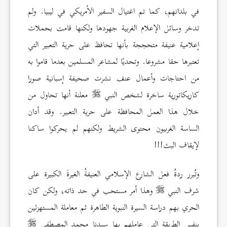
في بلدانهم، كما تم اغتيال السفير الأمريكي في ليبيا. ولم
تدخر وسائل الإعلام الغربية جهودها ولكنها قامت بحملات
إعلامية عنيفة متحججة بأنها تحافظ على حرية التعبير التي
تعتبرها حقا مشروعا. وتحديًا لمشاعر المسلمين بعدما قاموا به
من احتاجات وأعمال عنف نشرت صحيفة إسبانية صورا
كاريكاتورية ساخرة لشخص النبي
معلنة أنها تحاول من
خلال هذا العمل المحافظة على حرية التعبير. وقد أدان
الساسة الغربيون محتوى الشريط ولكنهم لم يحركوا ساكنا
لإيقاف البث!!!
وتُبرر ردةُ فعل الشارع الإسلامي العنيفةُ الغيرةَ الكبيرة على
شرف النبي
وهذا أمر مستحب في حد ذاته، ولكن كان
الحري بهم دراسة السيرة النبوية الطاهرة ثم معاملة المستهزئين
بنفس الطريقة التي عاملهم بها سيدنا محمد المصطفى