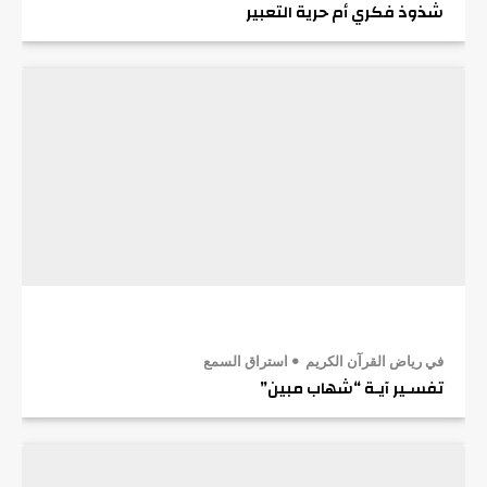
شذوذ فكري أم حرية التعبير
في رياض القرآن الكريم
استراق السمع
تفسـير آيـة “شهاب مبين”