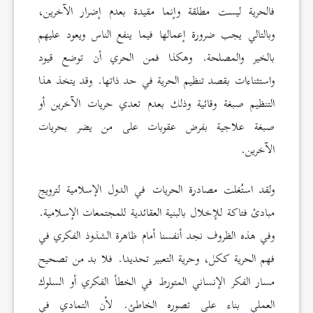
فالحرية ليست مطلقة وإنما مقيدة بعدم إضرار الآخرين،
وبالتالي يجب ضرورة إعمالها فيما ينفع الناس ويعود عليهم
بالخير والمصلحة. وهكذا فمن الحري أن توضع قيود
واستثناءات بقصد تنظيم الحرية في حد ذاتها. وقد يتخذ هذا
التنظيم صبغة وقائية وذلك بعدم تعدي حريات الآخرين أو
صبغة علاجية بفرض عقوبات على من يضر بحريات
الآخرين.
ولقد استُغلت مصادرة الحريات في الدول الإسلامية لترويج
مبادئ فتاكة للإخلال بالبنية العقائدية للمجتمعات الإسلامية.
وفي هذه الظروف نجد أنفسنا أمام ظاهرة الشذوذ الفكري في
فهم الحرية ككل، وحرية التعبير تحديدا. فلا بد من تصحيح
مسار الفكر الإنساني المتورط في الخطأ الفكري أو السلوك
العملي بناء على تصوره الخاطئ. لأن التمادي في