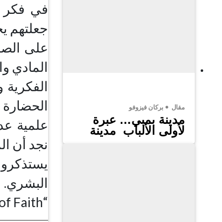
في فكر ال
جعلتهم ي
على الصعي
المادي وا
الفكرية 
الحضارة 
مقال
بركان فيزوفو
مدينة بمبي… عبرة
علمية عدي
لأولى الألباب مدينة
نجد أن ال
يستذكرون 
البشري. و
“Islam Empire of Faith”