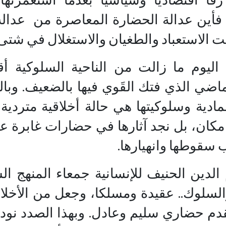
 فأين عدالة الحضارة المعاصرة من عدالة
ت الاستعباد والطغيان والاستغلال في شت
 اليوم ما زالت من الناحية السلوكية أ
ضي الذي فتك القَوي فيها بالضعيف. وبال
لمادية وسلوكيتها هي حالة أخلاقية متردية 
مكان، بل نجد آثارها في حضارات غابرة ع
سقوطها وانهيارها.
لدين الحنيف للإنسانية جمعاء المنهج ا
السلوك.. عقيدة ومسلكا، وجعل من الأخلا
قدم حضاري سليم وعادل. وبهذا الصدد نود