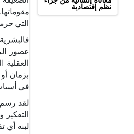
معاناة إنسانية من جراء
نظم إقتصادية
مقوماتها.
التي حرم
فالبشرية
عصور الما
العقلية ا
بزمان أو 
في أسباب 
لقد رسم ا
التفكير و
لبنة أي ت