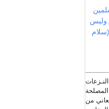
سلمين
م وليس
إسلام
لنـزعات
المصلحة
يعاني من