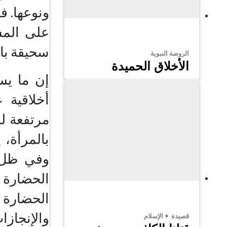
ونوعها. فب
على المس
سحيقة باط
الروضة النبوية
الأخلاق الحميدة
إن ما يس
أخلاقية 
مرتفعة لل
بالمرأة، 
وفي ظل ه
الحضارة “
الحضارة
والإنجاز
قصيدة
الإسلام