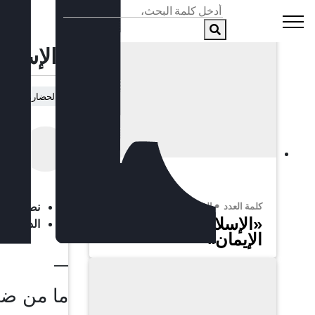
باقي مقالات هذا العدد:
سبتمبر 2012
مقالات
/
Home
«الإسلام
الحضارة الأوروبي
التح
كلمة العدد
الحضارة الأوروبية
نصيحة حضر
«الإسلام حضارة
الدين الإ
الإيمان»
__
ما من ضمي