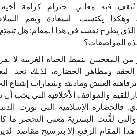
 تُثقف فيه معاني احترام كرامة أخيه 
. وهكذا يكتسب السعادة ويعم السلام 
لذي يطرح نفسه في هذا المقام: هل تتمتع
هذه المواصفات؟
 من المعجبين بنمط الحياة الغربية لا يف
الحقة ومظاهر الحضارة، لذلك نجد البعض 
رفاهية العيش وماديته وشعارات إشباع ال
ار للقيم والمواقف الأخلاقية التي يجب أن 
ي. فالحضارة الإسلامية التي نورت الدن
والتي لقَّنت البشريةَ معنى التحضر ما كا
ذا المقام الرفيع إلا بترسيخ مقاصد الدي