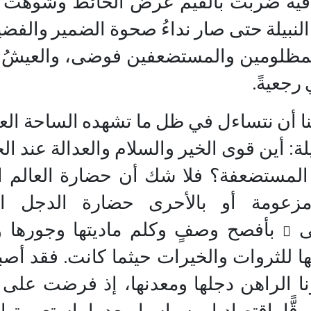
اقية ضربت بالقيم عرض الحائط وشوهت ا
 النبيلة حتى صار نداءُ صحوة الضمير والفضيل
لمظلومين والمستضعفين فوضى، والعيشُ
رجعيةً.
ا أن نتساءل في ظل ما تشهده الساحة العا
ة: أين قوى الخير والسلام والعدالة عند ا
لمستضعفة؟ فلا شك أن حضارة العالم ا
زعومة أو بالأحرى حضارة الدجل التي
ى
بأفصح وصفٍ وكلم ماديتها وجورها 
ا للثروات والخيرات حيثما كانت. فقد أص
 الراهن دجلها ومعدنها، إذ فرضت على
قًّا اقتصاديا وسياسيا بعدما استعمرته