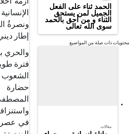
أزمة أخل
الحمد ثناء على الفعل
الإنسانية
الجميل لمن يستحق
الثناء و من أحق بالحمد
ونصرةُ ا
سوى الله تعالى
إطار ديني 
محتويات ذات صلة من المواضيع
والحري بن
فترة طويل
الشعوب ا
حضارة م
المصطف
واستنزافه
في عصرنا
مقالات
الضعيفة ر