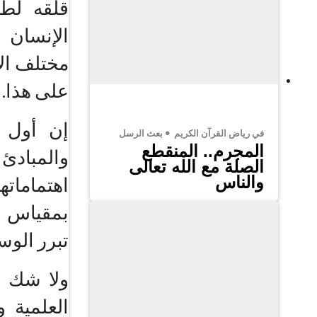
قلقه لطغ
الإنسان 
مختلف الأ
على هذا.
إن أول م
في رياض القرآن الكريم
بعث الرسل
المجرم.. المنقطع
والمبادئ
الصلة مع الله تعالى
والناس
اهتماماته
بمقياس ا
تبرر الوسي
ولا شك أ
العلمية