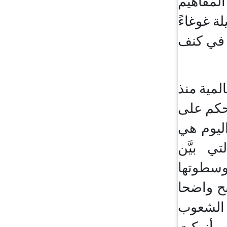
لمفاهيم
ة غوغاءً
 في كنف
لمية منذ
لحكم على
ليوم هي
 بيَّن
وسطوتها
بح واضحا
 الشعوب
ا وأنهكت