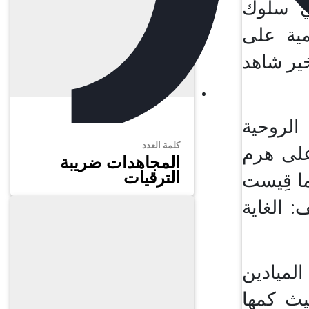
في سلوك
مية على
خير شاهد
الروحية
كلمة العدد
على هرم
المجاهدات ضريبة
الترقيات
ما قِيست
 الغاية
لميادين
ث كمها