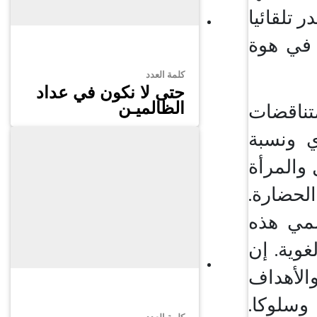
ر تلقائيا
 في هوة
كلمة العدد
حتى لا نكون في عداد
الظالميـن
تناقضات
ي ونسبة
 والمرأة
الحضارة.
سمي هذه
غوية. إن
لأهداف
وسلوكا.