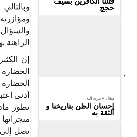
قتلنا الكافرين بسيف
وبالتالي
حجج
ومؤازرته
والسؤال ا
الراهنة ب
إن الكثير
الحضارة 
الحضارة ب
أدنى اعتب
مقال
تنزيه الله
إحسان الظن بتاريخنا و
تطور ماد
الثقة به
منجزاتها 
تصل إلى ه