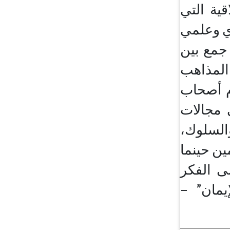
قية التي
ي وعلمي
 جمع بين
 المذاهب
م أصحاب
 مجالات
والسلوك،
ين حينما
لى الفكر
إيمان” –