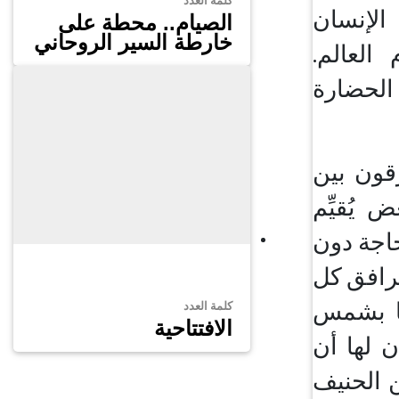
كلمة العدد
الإنسان
الصيام.. محطة على
خارطة السير الروحاني
العالم.
 الحضارة
رقون بين
يُقيِّم
حاجة دون
ترافق كل
يا بشمس
كلمة العدد
الافتتاحية
ن لها أن
ن الحنيف