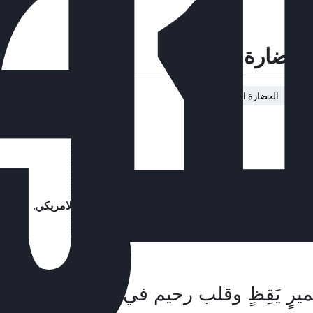
 حضارة الإيمان»
ة
الحضارة الغربية
رير
ة امير المؤمنين – ايده الله- الى أعضاء الكونغرس الامريكي.
سلامي هو المنهج السليم للتقدم الحضاري.
رٍ يَقِظٍ وقلب رحيم في هذا العالم إلا و