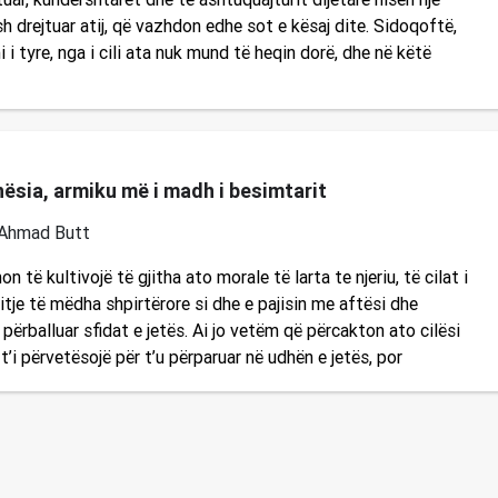
 drejtuar atij, që vazhdon edhe sot e kësaj dite. Sidoqoftë,
 i tyre, nga i cili ata nuk mund të heqin dorë, dhe në këtë
sia, armiku më i madh i besimtarit
 Ahmad Butt
n të kultivojë të gjitha ato morale të larta te njeriu, të cilat i
tje të mëdha shpirtërore si dhe e pajisin me aftësi dhe
përballuar sfidat e jetës. Ai jo vetëm që përcakton ato cilësi
 t’i përvetësojë për t’u përparuar në udhën e jetës, por