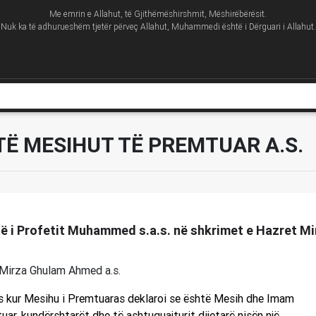
Me emrin e Allahut, të Gjithëmëshirshmit, Mëshirëbërësit.
Nuk ka të adhurueshëm tjetër përveç Allahut, Muhammedi është i Dërguari i Allahut.
TË MESIHUT TË PREMTUAR A.S.
rtë i Profetit Muhammed s.a.s. në shkrimet e Hazret M
.
Mirza Ghulam Ahmed a.s.
s kur Mesihu i Premtuaras deklaroi se është Mesih dhe Imam
ar, kundërshtarët dhe të ashtuquajturit dijetarë nisën një