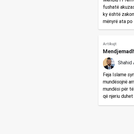
fushatë akuzash
ky është zakoni
mënyrë ata po
Artikujt
Mendjemadhë
Shahid
Feja Islame syno
mundësojnë arri
mundësi për të 
që njeriu duhet