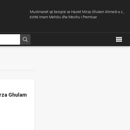
Muslimanët që besojnë se Hazret Mirza Ghulam Ahmedi a.s.,
është Imam Mehdiu dhe Mesihu i Premtuar.
irza Ghulam