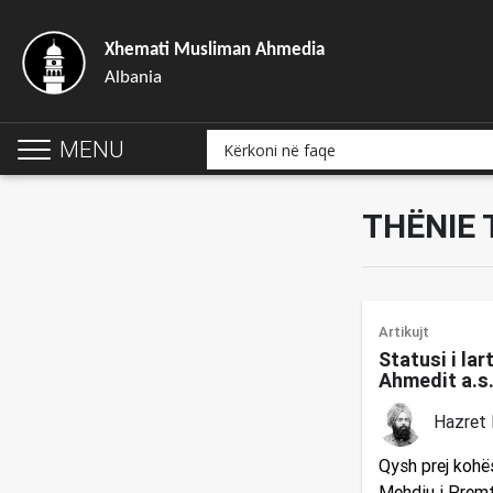
Xhemati Musliman Ahmedia
Albania
MENU
THËNIE 
Artikujt
Statusi i la
Ahmedit a.s
Hazret 
Qysh prej kohë
Mehdiu i Premtu