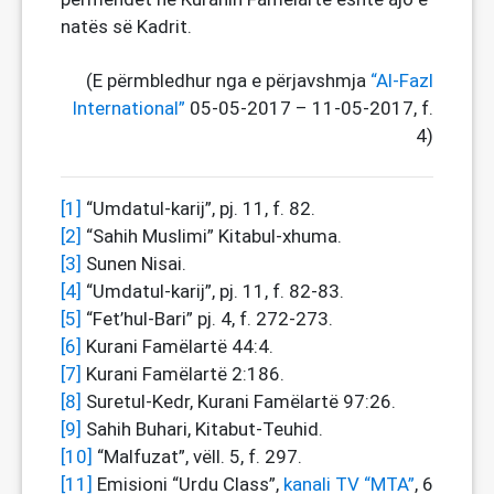
natës së Kadrit.
(E përmbledhur nga e përjavshmja
“Al-Fazl
International”
05-05-2017 – 11-05-2017, f.
4)
[1]
“Umdatul-karij”, pj. 11, f. 82.
[2]
“Sahih Muslimi” Kitabul-xhuma.
[3]
Sunen Nisai.
[4]
“Umdatul-karij”, pj. 11, f. 82-83.
[5]
“Fet’hul-Bari” pj. 4, f. 272-273.
[6]
Kurani Famëlartë 44:4.
[7]
Kurani Famëlartë 2:186.
[8]
Suretul-Kedr, Kurani Famëlartë 97:26.
[9]
Sahih Buhari, Kitabut-Teuhid.
[10]
“Malfuzat”, vëll. 5, f. 297.
[11]
Emisioni “Urdu Class”,
kanali TV “MTA”
, 6