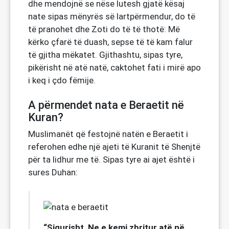
dhe mendojnë se nëse lutesh gjatë kësaj
nate sipas mënyrës së lartpërmendur, do të
të pranohet dhe Zoti do të të thotë: Më
kërko çfarë të duash, sepse të të kam falur
të gjitha mëkatet. Gjithashtu, sipas tyre,
pikërisht në atë natë, caktohet fati i mirë apo
i keq i çdo fëmije.
A përmendet nata e Beraetit në
Kuran?
Muslimanët që festojnë natën e Beraetit i
referohen edhe një ajeti të Kuranit të Shenjtë
për ta lidhur me të. Sipas tyre ai ajet është i
sures Duhan:
“Sigurisht, Ne e kemi zbritur atë në