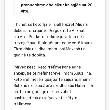
pranueshme dhe sikur ka agjëruar 20
vite.
Thuhet se këto fjalë i sjell Hazret Aliu r.a.
duke iu referuar të Dërguarit të Allahut
s.a.v.s.. Por këto rrëfime jo vetëm që i
rrëzojnë hadithologët por edhe vetë Imam
Tirmidhiu r.a. dhe Imam Ibni Maxhah r.a. i
quajnë të dobëta.
Përveç kësaj, këto rrëfime kanë edhe
shkëputje të rrëfimtarëve. Imam Xhuzij r.a.
këto rrëfime i ka quajtur të sajuara. Imam
Buhariu r.a., Ebu Zer’a r.a. dhe Ebu Hatimi r.a.
arritën në godi që nuk provohet
bashkëjetesa e rrëfyesve të këtyre
rrëfimeve.