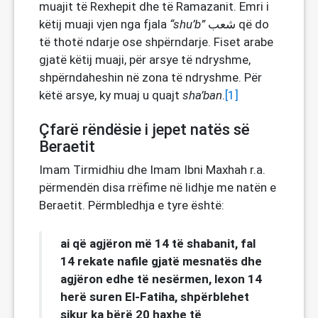
muajit të Rexhepit dhe të Ramazanit. Emri i
këtij muaji vjen nga fjala
“shu’b”
شعب që do
të thotë ndarje ose shpërndarje. Fiset arabe
gjatë këtij muaji, për arsye të ndryshme,
shpërndaheshin në zona të ndryshme. Për
këtë arsye, ky muaj u quajt
sha’ban
.
[1]
Çfarë rëndësie i jepet natës së
Beraetit
Imam Tirmidhiu dhe Imam Ibni Maxhah r.a.
përmendën disa rrëfime në lidhje me natën e
Beraetit. Përmbledhja e tyre është:
ai që agjëron më 14 të shabanit, fal
14 rekate nafile gjatë mesnatës dhe
agjëron edhe të nesërmen, lexon 14
herë suren El-Fatiha, shpërblehet
sikur ka bërë 20 haxhe të