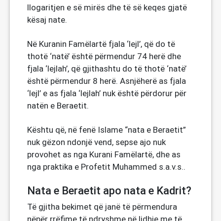
llogaritjen e së mirës dhe të së keqes gjatë
kësaj nate.
Në Kuranin Famëlartë fjala ‘lejl’, që do të
thotë ‘natë’ është përmendur 74 herë dhe
fjala ‘lejlah’, që gjithashtu do të thotë ‘natë’
është përmendur 8 herë. Asnjëherë as fjala
‘lejl’ e as fjala ‘lejlah’ nuk është përdorur për
natën e Beraetit.
Kështu që, në fenë Islame “nata e Beraetit”
nuk gëzon ndonjë vend, sepse ajo nuk
provohet as nga Kurani Famëlartë, dhe as
nga praktika e Profetit Muhammed s.a.v.s..
Nata e Beraetit apo nata e Kadrit?
Të gjitha bekimet që janë të përmendura
nëpër rrëfime të ndryshme në lidhje me të