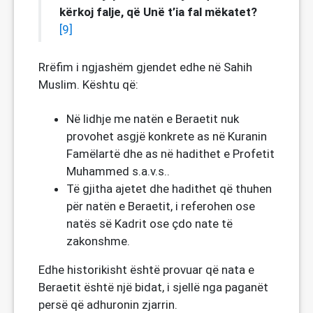
kërkoj falje, që Unë t’ia fal mëkatet?
[9]
Rrëfim i ngjashëm gjendet edhe në Sahih
Muslim. Kështu që:
Në lidhje me natën e Beraetit nuk
provohet asgjë konkrete as në Kuranin
Famëlartë dhe as në hadithet e Profetit
Muhammed s.a.v.s..
Të gjitha ajetet dhe hadithet që thuhen
për natën e Beraetit, i referohen ose
natës së Kadrit ose çdo nate të
zakonshme.
Edhe historikisht është provuar që nata e
Beraetit është një bidat, i sjellë nga paganët
persë që adhuronin zjarrin.