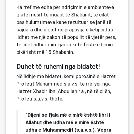
Ka rrëfime edhe për ndriçimin e ambienteve
gjatë mesit të muajit të Shabanit, të cilat
pas hulumtimeve kanë rezultuar se janë të
sajuara dhe u gjet që prapavija e këtij bidati
lidhet me një zakon të popullit të vjetër pers,
të cilët adhuronin zjarrin këtë festë e bënin
pikërisht më 15 Shabanin.
Duhet të ruhemi nga bidatet!
Në lidhje me bidatet, kemi porosinë e Hazret
Profetit Muhammed s.a.v.s. të rrëfyer nga
Hazret Xhabir Ibni Abdullah r.a., në të cilën,
Profeti s.a.v.s. thotë:
“Dijeni se fjala më e mirë është libri i
Allahut dhe udha më e mirë është
udha e Muhammedit (s.a.v.s.). Vepra