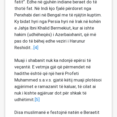
fatit”. Edhe në gjuhën indiane beraet do të
thotë fat. Në Indi kjo fjalë përdoret nga
Penxhabi deri në Bengal me të njëjtin kuptim.
Ky bidat hyri nga Persia hyri në Irak në kohën
e Jahja Ibni Khalid Bermekiut, kur ai ishte
hakim (udhëheqës) i Azerbaixhanit, që më
pas do të bëhej edhe veziri i Harunur
Reshidit…
[4]
Muaji i shabanit nuk ka ndonjë epërsi të
veçantë. E vetmja gjë që përmendet në
hadithe është që një herë Profeti
Muhammed s.a.v.s. gjatë këtij muaji plotësoi
agjërimet e ramazanit të kaluar, të cilat ai
nuk i kishte agjëruar dot për shkak të
udhëtimit.
[5]
Disa muslimanë e festojnë natën e Beraetit