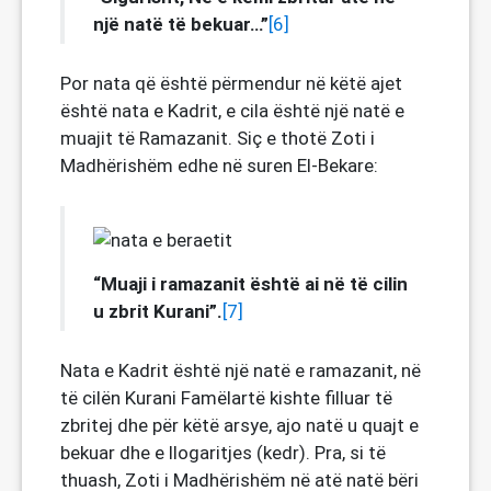
një natë të bekuar…”
[6]
Por nata që është përmendur në këtë ajet
është nata e Kadrit, e cila është një natë e
muajit të Ramazanit. Siç e thotë Zoti i
Madhërishëm edhe në suren El-Bekare:
“Muaji i ramazanit është ai në të cilin
u zbrit Kurani”.
[7]
Nata e Kadrit është një natë e ramazanit, në
të cilën Kurani Famëlartë kishte filluar të
zbritej dhe për këtë arsye, ajo natë u quajt e
bekuar dhe e llogaritjes (kedr). Pra, si të
thuash, Zoti i Madhërishëm në atë natë bëri