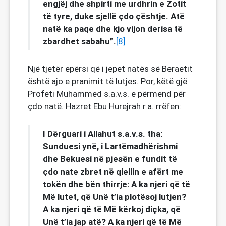
engjëj dhe shpirti me urdhrin e Zotit
të tyre, duke sjellë çdo çështje. Atë
natë ka paqe dhe kjo vijon derisa të
zbardhet sabahu”.
[8]
Një tjetër epërsi që i jepet natës së Beraetit
është ajo e pranimit të lutjes. Por, këtë gjë
Profeti Muhammed s.a.v.s. e përmend për
çdo natë. Hazret Ebu Hurejrah r.a. rrëfen:
I Dërguari i Allahut s.a.v.s. tha:
Sunduesi ynë, i Lartëmadhërishmi
dhe Bekuesi në pjesën e fundit të
çdo nate zbret në qiellin e afërt me
tokën dhe bën thirrje: A ka njeri që të
Më lutet, që Unë t’ia plotësoj lutjen?
A ka njeri që të Më kërkoj diçka, që
Unë t’ia jap atë? A ka njeri që të Më