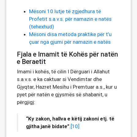
Mësoni 10 lutje të zgjedhura të
Profetit s.a.v.s. për namazin e natës
(tehexhud)
Mësoni disa metoda praktike për t’u
çuar nga gjumi për namazin e natës
Fjala e Imamit të Kohës për natën
e Beraetit
Imami i kohës, të cilin I Dërguari i Allahut
s.a.v.s. e ka caktuar si Vendimtar dhe
Gjyqtar, Hazret Mesihu i Premtuar a.s., kur u
pyet për natën e gjysmës së shabanit, u
përgjigj:
“Ky zakon, hallva e këtij zakoni etj. të
gjitha janë bidate”
.
[10]