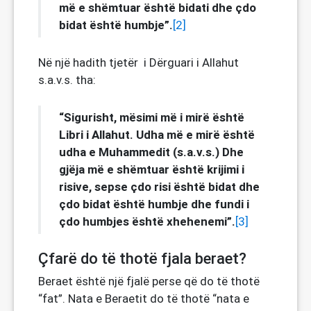
më e shëmtuar është bidati dhe çdo
bidat është humbje”.
[2]
Në një hadith tjetër i Dërguari i Allahut
s.a.v.s. tha:
“Sigurisht, mësimi më i mirë është
Libri i Allahut. Udha më e mirë është
udha e Muhammedit (s.a.v.s.) Dhe
gjëja më e shëmtuar është krijimi i
risive, sepse çdo risi është bidat dhe
çdo bidat është humbje dhe fundi i
çdo humbjes është xhehenemi”.
[3]
Çfarë do të thotë fjala beraet?
Beraet është një fjalë perse që do të thotë
“fat”. Nata e Beraetit do të thotë “nata e