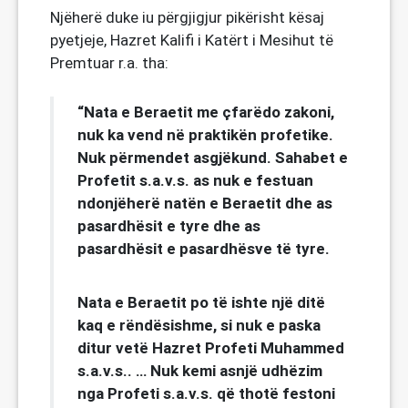
Njëherë duke iu përgjigjur pikërisht kësaj
pyetjeje, Hazret Kalifi i Katërt i Mesihut të
Premtuar r.a. tha:
“Nata e Beraetit me çfarëdo zakoni,
nuk ka vend në praktikën profetike.
Nuk përmendet asgjëkund. Sahabet e
Profetit s.a.v.s. as nuk e festuan
ndonjëherë natën e Beraetit dhe as
pasardhësit e tyre dhe as
pasardhësit e pasardhësve të tyre.
Nata e Beraetit po të ishte një ditë
kaq e rëndësishme, si nuk e paska
ditur vetë Hazret Profeti Muhammed
s.a.v.s.. … Nuk kemi asnjë udhëzim
nga Profeti s.a.v.s. që thotë festoni