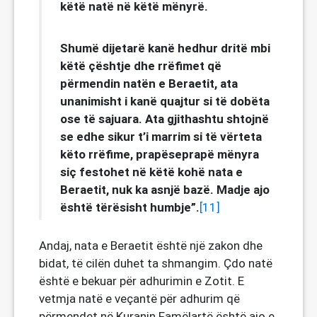
këtë natë në këtë mënyrë.
Shumë dijetarë kanë hedhur dritë mbi
këtë çështje dhe rrëfimet që
përmendin natën e Beraetit, ata
unanimisht i kanë quajtur si të dobëta
ose të sajuara. Ata gjithashtu shtojnë
se edhe sikur t’i marrim si të vërteta
këto rrëfime, prapëseprapë mënyra
siç festohet në këtë kohë nata e
Beraetit, nuk ka asnjë bazë. Madje ajo
është tërësisht humbje”.
[11]
Andaj, nata e Beraetit është një zakon dhe
bidat, të cilën duhet ta shmangim. Çdo natë
është e bekuar për adhurimin e Zotit. E
vetmja natë e veçantë për adhurim që
përmendet në Kuranin Famëlartë është ajo e