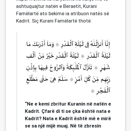
ashtuquajtur natën e Beraetit, Kurani
Famëlartë ato bekime ia atribuon natës së
Kadrit. Siç Kurani Famëlartë thotë:
“Ne e kemi zbritur Kuranin në natën e
Kadrit. Çfarë di ti se çka është nata e
Kadrit? Nata e Kadrit është më e mirë
se sa një mijë muaj. Në të zbresin