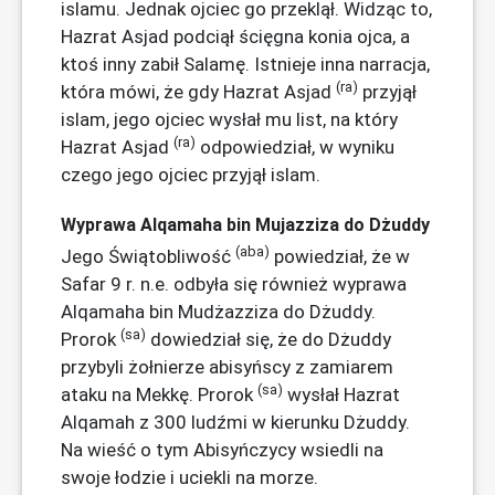
islamu. Jednak ojciec go przeklął. Widząc to,
Hazrat Asjad podciął ścięgna konia ojca, a
ktoś inny zabił Salamę. Istnieje inna narracja,
(ra)
która mówi, że gdy Hazrat Asjad
przyjął
islam, jego ojciec wysłał mu list, na który
(ra)
Hazrat Asjad
odpowiedział, w wyniku
czego jego ojciec przyjął islam.
Wyprawa Alqamaha bin Mujazziza do Dżuddy
(aba)
Jego Świątobliwość
powiedział, że w
Safar 9 r. n.e. odbyła się również wyprawa
Alqamaha bin Mudżazziza do Dżuddy.
(sa)
Prorok
dowiedział się, że do Dżuddy
przybyli żołnierze abisyńscy z zamiarem
(sa)
ataku na Mekkę. Prorok
wysłał Hazrat
Alqamah z 300 ludźmi w kierunku Dżuddy.
Na wieść o tym Abisyńczycy wsiedli na
swoje łodzie i uciekli na morze.