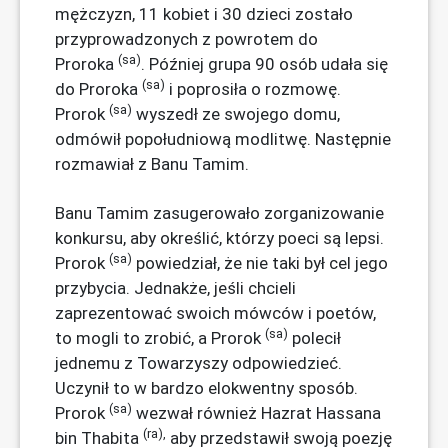
mężczyzn, 11 kobiet i 30 dzieci zostało
przyprowadzonych z powrotem do
(sa)
Proroka
. Później grupa 90 osób udała się
(sa)
do Proroka
i poprosiła o rozmowę.
(sa)
Prorok
wyszedł ze swojego domu,
odmówił popołudniową modlitwę. Następnie
rozmawiał z Banu Tamim.
Banu Tamim zasugerowało zorganizowanie
konkursu, aby określić, którzy poeci są lepsi.
(sa)
Prorok
powiedział, że nie taki był cel jego
przybycia. Jednakże, jeśli chcieli
zaprezentować swoich mówców i poetów,
(sa)
to mogli to zrobić, a Prorok
polecił
jednemu z Towarzyszy odpowiedzieć.
Uczynił to w bardzo elokwentny sposób.
(sa)
Prorok
wezwał również Hazrat Hassana
(ra),
bin Thabita
aby przedstawił swoją poezję