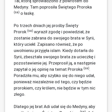
Tai, którą sprowadzono z powrotem do
Medyny. Tam poprosiła Świętego Proroka
(sa)
o łaskę.
Po trzech dniach jej prośby Święty
(sa)
Prorok
wyraził zgodę i powiedział, że
zostanie zabrana do swojego brata w Syrii,
który uciekł. Zapisano również, że po
uwolnieniu przyjęła islam. Kiedy dotarła do
Syrii, zbeształa swojego brata za ucieczkę i
pozostawienie jej. Przeprosił ją, a następnie
(sa)
zapytał o jej opinię na temat Proroka
.
Poradziła mu, aby szybko się do niego udał,
ponieważ niezależnie od tego, czy będzie
prorokiem, czy królem, nie będzie w tym nic
złego.
Dlatego jej brat Adi udał się do Medyny, aby
(sa)