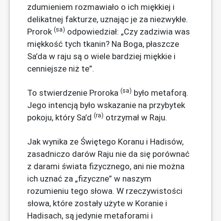
zdumieniem rozmawiało o ich miękkiej i
delikatnej fakturze, uznając je za niezwykłe.
(sa)
Prorok
odpowiedział: „Czy zadziwia was
miękkość tych tkanin? Na Boga, płaszcze
Sa’da w raju są o wiele bardziej miękkie i
cenniejsze niż te”.
(sa)
To stwierdzenie Proroka
było metaforą.
Jego intencją było wskazanie na przybytek
(ra)
pokoju, który Sa’d
otrzymał w Raju.
Jak wynika ze Świętego Koranu i Hadisów,
zasadniczo darów Raju nie da się porównać
z darami świata fizycznego, ani nie można
ich uznać za „fizyczne” w naszym
rozumieniu tego słowa. W rzeczywistości
słowa, które zostały użyte w Koranie i
Hadisach, są jedynie metaforami i