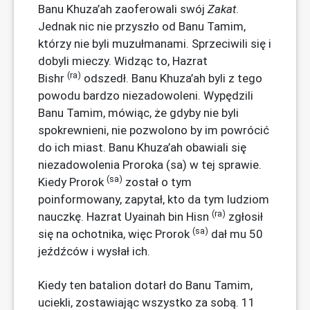
Banu Khuza’ah zaoferowali swój
Zakat
.
Jednak nic nie przyszło od Banu Tamim,
którzy nie byli muzułmanami. Sprzeciwili się i
dobyli mieczy. Widząc to, Hazrat
(ra)
Bishr
odszedł. Banu Khuza’ah byli z tego
powodu bardzo niezadowoleni. Wypędzili
Banu Tamim, mówiąc, że gdyby nie byli
spokrewnieni, nie pozwolono by im powrócić
do ich miast. Banu Khuza’ah obawiali się
niezadowolenia Proroka (sa) w tej sprawie.
(sa)
Kiedy Prorok
został o tym
poinformowany, zapytał, kto da tym ludziom
(ra)
nauczkę. Hazrat Uyainah bin Hisn
zgłosił
(sa)
się na ochotnika, więc Prorok
dał mu 50
jeźdźców i wysłał ich.
Kiedy ten batalion dotarł do Banu Tamim,
uciekli, zostawiając wszystko za sobą. 11