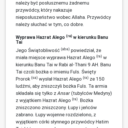
należy być posłusznemu żadnemu
przywódcy, który nakazuje
nieposłuszeństwo wobec Allaha. Przywódcy
należy słuchać w tym, co dobre.
(ra)
Wyprawa Hazrat Alego
w kierunku Banu
Tai
(aba)
Jego Świątobliwość
powiedział, że
(ra)
miała miejsce wyprawa Hazrat Alego
w
kierunku Banu Tai w Rabi al-Thani 9 AH. Banu
Tai czcili bożka o imieniu Fuls. Święty
(sa)
(ra)
Prorok
wysłał Hazrat Alego
ze 150
ludźmi, aby zniszczyli bożka Fuls. Ta armia
składała się tylko z
Ansar
(tubylców Medyny)
(ra)
z wyjątkiem Hazrat Alego
. Bożka
zniszczono zniszczony. Łupy i jeńców
zabrano. Łupy wojenne rozdzielono, z
wyjątkiem córki słynnego przywódcy Hatim