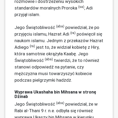
rozmowie i dostrzeżeniu wysokich
(sa)
standardów moralnych Proroka
, Adi
przyjął islam.
(aba)
Jego Świątobliwość
powiedział, że po
(ra)
przyjęciu islamu, Hazrat Adi
poświęcił się
naukom islamu. Jednym z przekazów Hazrat
(ra)
Adiego
jest to, że widział kobietę z Hiry,
która samotnie okrążyła Kaabę. Jego
(aba)
Świątobliwość
twierdzi, że to również
stanowi odpowiedź na pytanie, czy
mężczyzna musi towarzyszyć kobiecie
podczas pielgrzymki hadżdż.
Wyprawa Ukashaha bin Mihsana w stronę
Dżinab
(aba)
Jego Świątobliwość
powiedział, że w
Rabi al-Thani 9 r. n.e. odbyła się również
wyprawa Ukaszy bin Mihsana w kierunku