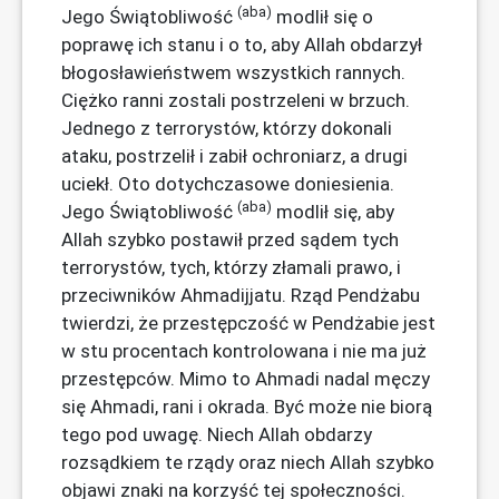
(aba)
Jego Świątobliwość
modlił się o
poprawę ich stanu i o to, aby Allah obdarzył
błogosławieństwem wszystkich rannych.
Ciężko ranni zostali postrzeleni w brzuch.
Jednego z terrorystów, którzy dokonali
ataku, postrzelił i zabił ochroniarz, a drugi
uciekł. Oto dotychczasowe doniesienia.
(aba)
Jego Świątobliwość
modlił się, aby
Allah szybko postawił przed sądem tych
terrorystów, tych, którzy złamali prawo, i
przeciwników Ahmadijjatu. Rząd Pendżabu
twierdzi, że przestępczość w Pendżabie jest
w stu procentach kontrolowana i nie ma już
przestępców. Mimo to Ahmadi nadal męczy
się Ahmadi, rani i okrada. Być może nie biorą
tego pod uwagę. Niech Allah obdarzy
rozsądkiem te rządy oraz niech Allah szybko
objawi znaki na korzyść tej społeczności.