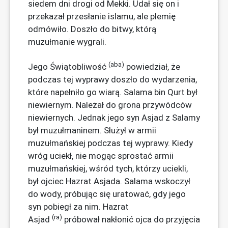
siedem dni drogi od Mekki. Udał się on i
przekazał przesłanie islamu, ale plemię
odmówiło. Doszło do bitwy, którą
muzułmanie wygrali.
(aba)
Jego Świątobliwość
powiedział, że
podczas tej wyprawy doszło do wydarzenia,
które napełniło go wiarą. Salama bin Qurt był
niewiernym. Należał do grona przywódców
niewiernych. Jednak jego syn Asjad z Salamy
był muzułmaninem. Służył w armii
muzułmańskiej podczas tej wyprawy. Kiedy
wróg uciekł, nie mogąc sprostać armii
muzułmańskiej, wśród tych, którzy uciekli,
był ojciec Hazrat Asjada. Salama wskoczył
do wody, próbując się uratować, gdy jego
syn pobiegł za nim. Hazrat
(ra)
Asjad
próbował nakłonić ojca do przyjęcia