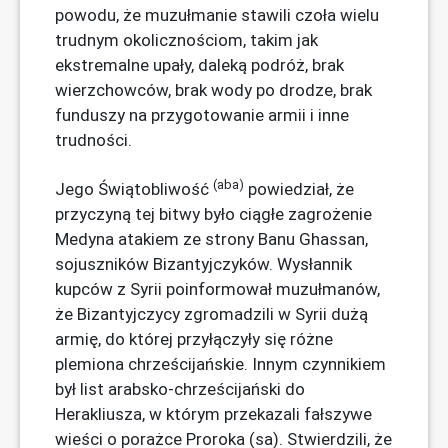
powodu, że muzułmanie stawili czoła wielu
trudnym okolicznościom, takim jak
ekstremalne upały, daleką podróż, brak
wierzchowców, brak wody po drodze, brak
funduszy na przygotowanie armii i inne
trudności.
(aba)
Jego Świątobliwość
powiedział, że
przyczyną tej bitwy było ciągłe zagrożenie
Medyna atakiem ze strony Banu Ghassan,
sojuszników Bizantyjczyków. Wysłannik
kupców z Syrii poinformował muzułmanów,
że Bizantyjczycy zgromadzili w Syrii dużą
armię, do której przyłączyły się różne
plemiona chrześcijańskie. Innym czynnikiem
był list arabsko-chrześcijański do
Herakliusza, w którym przekazali fałszywe
wieści o porażce Proroka (sa). Stwierdzili, że