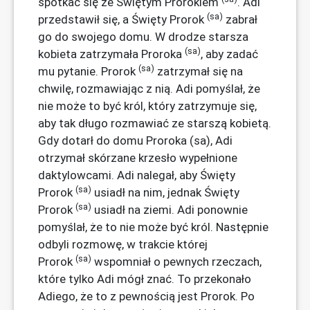
spotkać się ze Świętym Prorokiem
. Adi
(sa)
przedstawił się, a Święty Prorok
zabrał
go do swojego domu. W drodze starsza
(sa)
kobieta zatrzymała Proroka
, aby zadać
(sa)
mu pytanie. Prorok
zatrzymał się na
chwilę, rozmawiając z nią. Adi pomyślał, że
nie może to być król, który zatrzymuje się,
aby tak długo rozmawiać ze starszą kobietą.
Gdy dotarł do domu Proroka (sa), Adi
otrzymał skórzane krzesło wypełnione
daktylowcami. Adi nalegał, aby Święty
(sa)
Prorok
usiadł na nim, jednak Święty
(sa)
Prorok
usiadł na ziemi. Adi ponownie
pomyślał, że to nie może być król. Następnie
odbyli rozmowę, w trakcie której
(sa)
Prorok
wspomniał o pewnych rzeczach,
które tylko Adi mógł znać. To przekonało
Adiego, że to z pewnością jest Prorok. Po