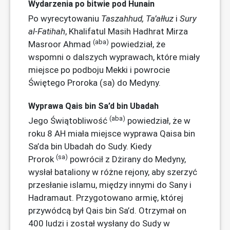
Wydarzenia po bitwie pod Hunain
Po wyrecytowaniu
Taszahhud
, Ta’ałłuz
i
Sury
al-Fatihah
, Khalifatul Masih Hadhrat Mirza
(aba)
Masroor Ahmad
powiedział, że
wspomni o dalszych wyprawach, które miały
miejsce po podboju Mekki i powrocie
Świętego Proroka (sa) do Medyny.
Wyprawa Qais bin Sa’d bin Ubadah
(aba)
Jego Świątobliwość
powiedział, że w
roku 8 AH miała miejsce wyprawa Qaisa bin
Sa’da bin Ubadah do Sudy. Kiedy
(sa)
Prorok
powrócił z Dżirany do Medyny,
wysłał bataliony w różne rejony, aby szerzyć
przesłanie islamu, między innymi do Sany i
Hadramaut. Przygotowano armię, której
przywódcą był Qais bin Sa’d. Otrzymał on
400 ludzi i został wysłany do Sudy w