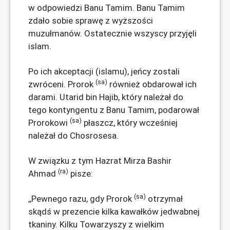
w odpowiedzi Banu Tamim. Banu Tamim
zdało sobie sprawę z wyższości
muzułmanów. Ostatecznie wszyscy przyjęli
islam.
Po ich akceptacji (islamu), jeńcy zostali
(sa)
zwróceni. Prorok
również obdarował ich
darami. Utarid bin Hajib, który należał do
tego kontyngentu z Banu Tamim, podarował
(sa)
Prorokowi
płaszcz, który wcześniej
należał do Chosrosesa.
W związku z tym Hazrat Mirza Bashir
(ra)
Ahmad
pisze:
(sa)
,,Pewnego razu, gdy Prorok
otrzymał
skądś w prezencie kilka kawałków jedwabnej
tkaniny. Kilku Towarzyszy z wielkim