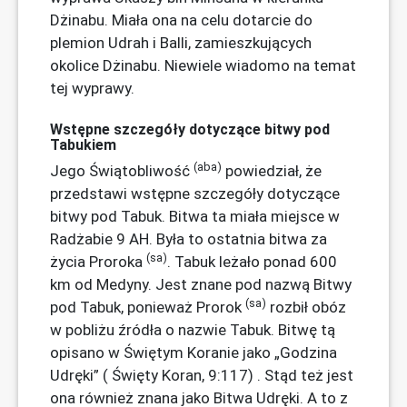
Dżinabu. Miała ona na celu dotarcie do
plemion Udrah i Balli, zamieszkujących
okolice Dżinabu. Niewiele wiadomo na temat
tej wyprawy.
Wstępne szczegóły dotyczące bitwy pod
Tabukiem
(aba)
Jego Świątobliwość
powiedział, że
przedstawi wstępne szczegóły dotyczące
bitwy pod Tabuk. Bitwa ta miała miejsce w
Radżabie 9 AH. Była to ostatnia bitwa za
(sa)
życia Proroka
. Tabuk leżało ponad 600
km od Medyny. Jest znane pod nazwą Bitwy
(sa)
pod Tabuk, ponieważ Prorok
rozbił obóz
w pobliżu źródła o nazwie Tabuk. Bitwę tą
opisano w Świętym Koranie jako „Godzina
Udręki” ( Święty Koran, 9:117) . Stąd też jest
ona również znana jako Bitwa Udręki. A to z