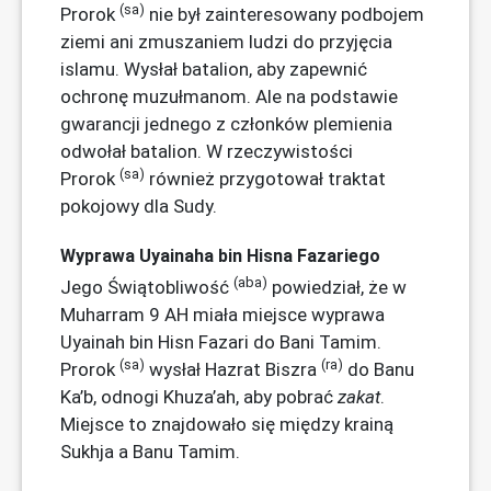
(sa)
Prorok
nie był zainteresowany podbojem
ziemi ani zmuszaniem ludzi do przyjęcia
islamu. Wysłał batalion, aby zapewnić
ochronę muzułmanom. Ale na podstawie
gwarancji jednego z członków plemienia
odwołał batalion. W rzeczywistości
(sa)
Prorok
również przygotował traktat
pokojowy dla Sudy.
Wyprawa Uyainaha bin Hisna Fazariego
(aba)
Jego Świątobliwość
powiedział, że w
Muharram 9 AH miała miejsce wyprawa
Uyainah bin Hisn Fazari do Bani Tamim.
(sa)
(ra)
Prorok
wysłał Hazrat Biszra
do Banu
Ka’b, odnogi Khuza’ah, aby pobrać
zakat
.
Miejsce to znajdowało się między krainą
Sukhja a Banu Tamim.