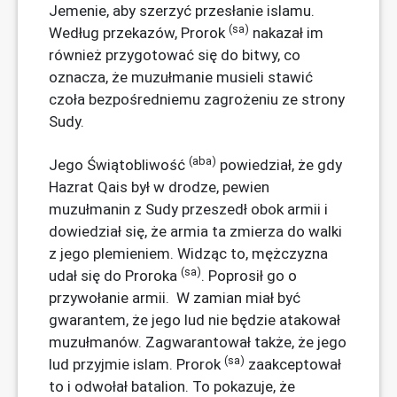
Jemenie, aby szerzyć przesłanie islamu.
(sa)
Według przekazów, Prorok
nakazał im
również przygotować się do bitwy, co
oznacza, że ​​muzułmanie musieli stawić
czoła bezpośredniemu zagrożeniu ze strony
Sudy.
(aba)
Jego Świątobliwość
powiedział, że gdy
Hazrat Qais był w drodze, pewien
muzułmanin z Sudy przeszedł obok armii i
dowiedział się, że armia ta zmierza do walki
z jego plemieniem. Widząc to, mężczyzna
(sa)
udał się do Proroka
. Poprosił go o
przywołanie armii. W zamian miał być
gwarantem, że jego lud nie będzie atakował
muzułmanów. Zagwarantował także, że jego
(sa)
lud przyjmie islam. Prorok
zaakceptował
to i odwołał batalion. To pokazuje, że