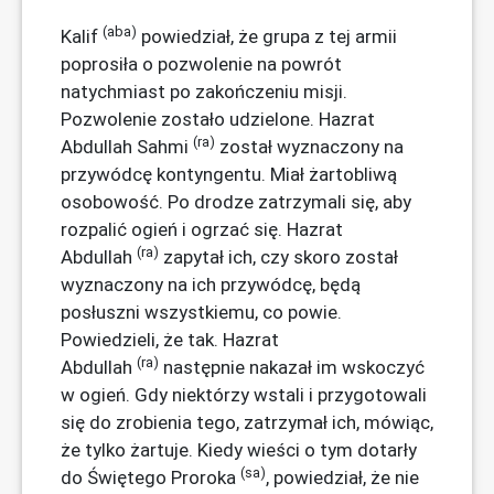
(aba)
Kalif
powiedział, że grupa z tej armii
poprosiła o pozwolenie na powrót
natychmiast po zakończeniu misji.
Pozwolenie zostało udzielone. Hazrat
(ra)
Abdullah Sahmi
został wyznaczony na
przywódcę kontyngentu. Miał żartobliwą
osobowość. Po drodze zatrzymali się, aby
rozpalić ogień i ogrzać się. Hazrat
(ra)
Abdullah
zapytał ich, czy skoro został
wyznaczony na ich przywódcę, będą
posłuszni wszystkiemu, co powie.
Powiedzieli, że tak. Hazrat
(ra)
Abdullah
następnie nakazał im wskoczyć
w ogień. Gdy niektórzy wstali i przygotowali
się do zrobienia tego, zatrzymał ich, mówiąc,
że tylko żartuje. Kiedy wieści o tym dotarły
(sa)
do ​​Świętego Proroka
, powiedział, że nie