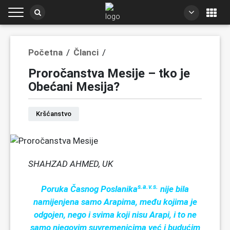
Početna
/
Članci
/
Proročanstva Mesije – tko je
Obećani Mesija?
Kršćanstvo
SHAHZAD AHMED, UK
s.a.v.s.
Poruka Časnog Poslanika
nije bila
namijenjena samo Arapima, među kojima je
odgojen, nego i svima koji nisu Arapi, i to ne
samo njegovim suvremenicima već i budućim