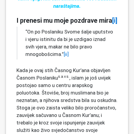
naraštajima.
I prenesi mu moje pozdrave mira
[i]
“On po Poslaniku Svome šalje uputstvo
i vjeru istinitu da bi je uzdigao iznad
svih vjera, makar ne bilo pravo
mnogobošcima.”
[ii]
Kada je ovaj stih Časnog Kur’ana objavljen
s.a.v.s.
Časnom Poslaniku
, islam je još uvijek
postojao samo u centru arapskog
poluotoka. Štoviše, broj muslimana bio je
neznatan, a njihova sredstva bila su oskudna.
Stoga je ovo zaista veliko bilo proročanstvo,
zauvijek sačuvano u Časnom Kur’anu; i
trebalo je kroz svoje ispunjenje zauvijek
služiti kao živo svjedočanstvo svoje