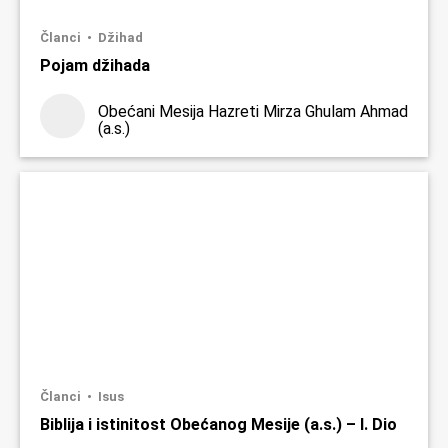
Članci
Džihad
Pojam džihada
Obećani Mesija Hazreti Mirza Ghulam Ahmad
(a.s.)
Članci
Isus
Biblija i istinitost Obećanog Mesije (a.s.) – I. Dio