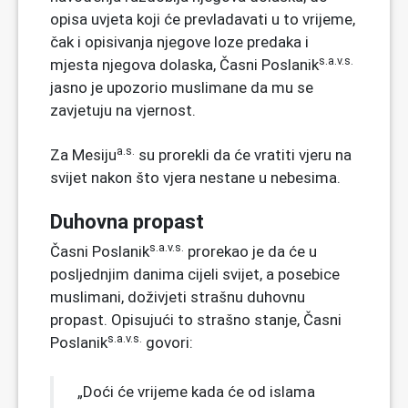
opisa uvjeta koji će prevladavati u to vrijeme,
čak i opisivanja njegove loze predaka i
s.a.v.s.
mjesta njegova dolaska, Časni Poslanik
jasno je upozorio muslimane da mu se
zavjetuju na vjernost.
a.s.
Za Mesiju
su prorekli da će vratiti vjeru na
svijet nakon što vjera nestane u nebesima.
Duhovna propast
s.a.v.s.
Časni Poslanik
prorekao je da će u
posljednjim danima cijeli svijet, a posebice
muslimani, doživjeti strašnu duhovnu
propast. Opisujući to strašno stanje, Časni
s.a.v.s.
Poslanik
govori:
„Doći će vrijeme kada će od islama