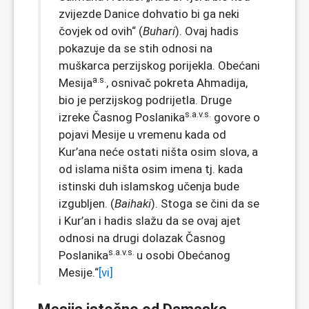
zvijezde Danice dohvatio bi ga neki
čovjek od ovih“ (
Buhari
). Ovaj hadis
pokazuje da se stih odnosi na
muškarca perzijskog porijekla. Obećani
a.s.
Mesija
, osnivač pokreta Ahmadija,
bio je perzijskog podrijetla. Druge
s.a.v.s.
izreke Časnog Poslanika
govore o
pojavi Mesije u vremenu kada od
Kur’ana neće ostati ništa osim slova, a
od islama ništa osim imena tj. kada
istinski duh islamskog učenja bude
izgubljen. (
Baihaki
). Stoga se čini da se
i Kur’an i hadis slažu da se ovaj ajet
odnosi na drugi dolazak Časnog
s.a.v.s.
Poslanika
u osobi Obećanog
Mesije.“
[vi]