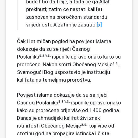
bude htio da traje, a tada će ga Allah
prekinuti; zatim će nastati kalifat
zasnovan na proročkom standardu
vrijednosti. A zatim je zašutio.
[x]
Čak i letimičan pogled na povijest islama
dokazuje da su se riječi Časnog
s.a.v.s.
Poslanika
ispunile upravo onako kako su
a.s.
prorečene. Nakon smrti Obećanog Mesije
,
Svemogući Bog uspostavio je instituciju
kalifata na temeljima proroštva.
Povijest islama dokazuje da su se riječi
s.a.v.s.
Časnog Poslanika
ispunile upravo onako
kako su prorečene prije više od 1400 godina.
Danas je ahmadijski kalifat živi znak
a.s.
istinitosti Obećanog Mesije
koji više od
stotinu godina propagira istinska i čista