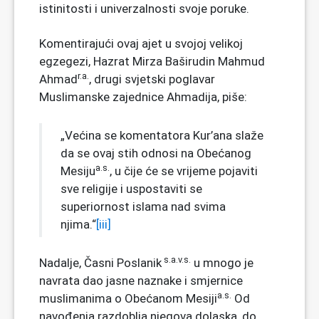
istinitosti i univerzalnosti svoje poruke.
Komentirajući ovaj ajet u svojoj velikoj
egzegezi, Hazrat Mirza Baširudin Mahmud
r.a.
Ahmad
, drugi svjetski poglavar
Muslimanske zajednice Ahmadija, piše:
„Većina se komentatora Kur’ana slaže
da se ovaj stih odnosi na Obećanog
a.s.
Mesiju
, u čije će se vrijeme pojaviti
sve religije i uspostaviti se
superiornost islama nad svima
njima.“
[iii]
s.a.v.s.
Nadalje, Časni Poslanik
u mnogo je
navrata dao jasne naznake i smjernice
a.s.
muslimanima o Obećanom Mesiji
Od
navođenja razdoblja njegova dolaska, do