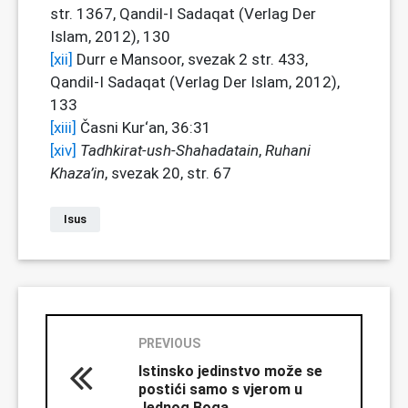
str. 1367, Qandil-I Sadaqat (Verlag Der
Islam, 2012), 130
[xii]
Durr e Mansoor, svezak 2 str. 433,
Qandil-I Sadaqat (Verlag Der Islam, 2012),
133
[xiii]
Časni Kur‘an, 36:31
[xiv]
Tadhkirat-ush-Shahadatain
,
Ruhani
Khaza’in
, svezak 20, str. 67
Isus
PREVIOUS
Istinsko jedinstvo može se
postići samo s vjerom u
Jednog Boga