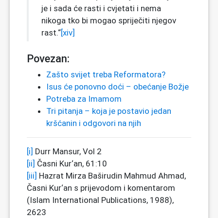
je i sada će rasti i cvjetati i nema
nikoga tko bi mogao spriječiti njegov
rast.“
[xiv]
Povezan:
Zašto svijet treba Reformatora?
Isus će ponovno doći – obećanje Božje
Potreba za Imamom
Tri pitanja – koja je postavio jedan
kršćanin i odgovori na njih
[i]
Durr Mansur, Vol 2
[ii]
Časni Kur‘an, 61:10
[iii]
Hazrat Mirza Baširudin Mahmud Ahmad,
Časni Kur‘an s prijevodom i komentarom
(Islam International Publications, 1988),
2623