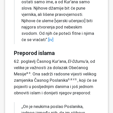
ostati samo ime, a od Kur’ana samo
slova. Njihove džamije bit će pune
vjernika, ali lišene pravovjernosti.
Njihove će uleme [vjerski učenjaci] biti
najgora stvorenja pod nebeskim
svodom. Od njih će poteći fitne i njima
će se vraćati“.
[iv]
Preporod islama
62. poglavlj Časnog Kur’ana,
El-Džumu’a
, od
velike je važnosti za dolazak Obećanog
a.s
Mesije
. Ona sadrži radosne vijesti velikog
s.a.
v.s.
zamjenika Časnog Poslanika
, koji će se
pojaviti u posljednjim danima i još jednom
obnoviti islam i donijeti njegov preporod:
„On je neukima poslao Poslanika,
jednog između njih, da im stihove