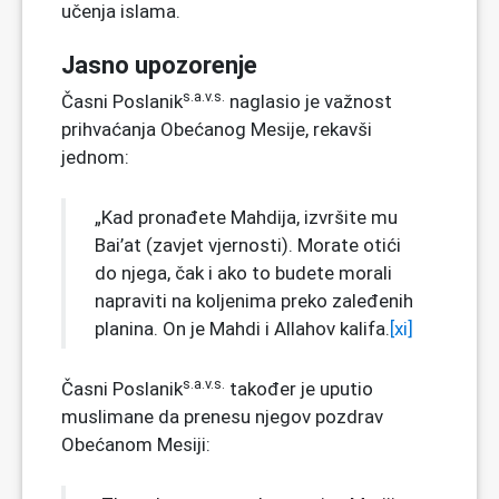
učenja islama.
Jasno upozorenje
s.a.v.s.
Časni Poslanik
naglasio je važnost
prihvaćanja Obećanog Mesije, rekavši
jednom:
„Kad pronađete Mahdija, izvršite mu
Bai’at (zavjet vjernosti). Morate otići
do njega, čak i ako to budete morali
napraviti na koljenima preko zaleđenih
planina. On je Mahdi i Allahov kalifa.
[xi]
s.a.v.s.
Časni Poslanik
također je uputio
muslimane da prenesu njegov pozdrav
Obećanom Mesiji: