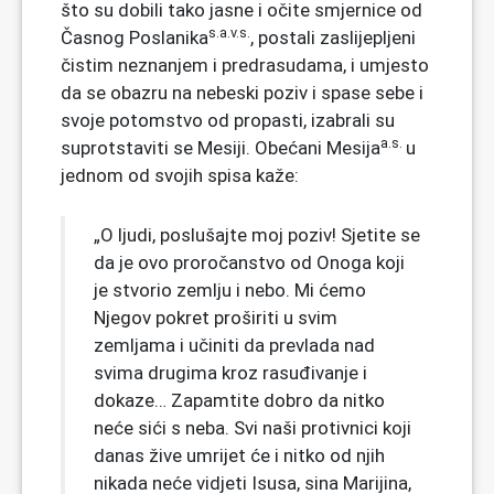
što su dobili tako jasne i očite smjernice od
s.a.v.s.
Časnog Poslanika
, postali zaslijepljeni
čistim neznanjem i predrasudama, i umjesto
da se obazru na nebeski poziv i spase sebe i
svoje potomstvo od propasti, izabrali su
a.s.
suprotstaviti se Mesiji. Obećani Mesija
u
jednom od svojih spisa kaže:
„O ljudi, poslušajte moj poziv! Sjetite se
da je ovo proročanstvo od Onoga koji
je stvorio zemlju i nebo. Mi ćemo
Njegov pokret proširiti u svim
zemljama i učiniti da prevlada nad
svima drugima kroz rasuđivanje i
dokaze… Zapamtite dobro da nitko
neće sići s neba. Svi naši protivnici koji
danas žive umrijet će i nitko od njih
nikada neće vidjeti Isusa, sina Marijina,