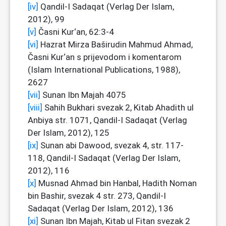
[iv]
Qandil-I Sadaqat (Verlag Der Islam,
2012), 99
[v]
Časni Kur‘an, 62:3-4
[vi]
Hazrat Mirza Baširudin Mahmud Ahmad,
Časni Kur‘an s prijevodom i komentarom
(Islam International Publications, 1988),
2627
[vii]
Sunan Ibn Majah 4075
[viii]
Sahih Bukhari svezak 2, Kitab Ahadith ul
Anbiya str. 1071, Qandil-I Sadaqat (Verlag
Der Islam, 2012), 125
[ix]
Sunan abi Dawood, svezak 4, str. 117-
118, Qandil-I Sadaqat (Verlag Der Islam,
2012), 116
[x]
Musnad Ahmad bin Hanbal, Hadith Noman
bin Bashir, svezak 4 str. 273, Qandil-I
Sadaqat (Verlag Der Islam, 2012), 136
[xi]
Sunan Ibn Majah, Kitab ul Fitan svezak 2