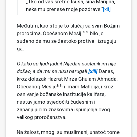
„Tko od vas sretne Isusa, sina Marijina,
neka mu prenese moje pozdrave.“
[xii]
Međutim, kao što je to slučaj sa svim Božjim
a.s.
prorocima, Obećanom Mesiji
bilo je
suđeno da mu se žestoko protive i izruguju
ga.
O kako su ljudi jadni! Nijedan poslanik im nije
došao, a da mu se nisu narugali.
[xiii]
Danas,
kroz dolazak Hazrat Mirze Ghulam Ahmada,
a.s.
Obećanog Mesije
i imam Mahdija, i kroz
osnivanje božanske institucije kalifata,
nastavljamo svjedočiti čudesnim i
zapanjujućim znakovima ispunjenja ovog
velikog proročanstva.
Na žalost, mnogi su muslimani, unatoč tome