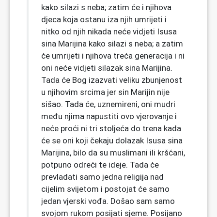
kako silazi s neba; zatim će i njihova
djeca koja ostanu iza njih umrijeti i
nitko od njih nikada neće vidjeti Isusa
sina Marijina kako silazi s neba; a zatim
će umrijeti i njihova treća generacija i ni
oni neće vidjeti silazak sina Marijina.
Tada će Bog izazvati veliku zbunjenost
u njihovim srcima jer sin Marijin nije
sišao. Tada će, uznemireni, oni mudri
među njima napustiti ovo vjerovanje i
neće proći ni tri stoljeća do trena kada
će se oni koji čekaju dolazak Isusa sina
Marijina, bilo da su muslimani ili kršćani,
potpuno odreći te ideje. Tada će
prevladati samo jedna religija nad
cijelim svijetom i postojat će samo
jedan vjerski vođa. Došao sam samo
svojom rukom posijati sjeme. Posijano