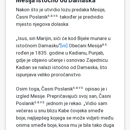
Mesija istočno od Damaska
Nakon što je utvrdio lozu predaka Mesije,
s.a.v.s.
Časni Poslanik
također je predvidio
mjesto njegova dolaska:
„Isus, sin Marijin, sići će kod Bijele munare u
a.s.
istočnom Damasku“
[vii]
Obećani Mesija
rođen je 1835. godine u Kadianu, Punjab,
gdje je objavio učenje i osnovao Zajednicu.
Kadian se nalazi istočno od Damaska, što
ispunjava veliko proročanstvo.
s.a.v.s.
Osim toga, Časni Poslanik
opisao je i
izgled Mesije. Prepričavajući svoj san, Časni
s.a.v.s.
Poslanik
jednom je rekao: „Vidio sam
večeras u snu blizu Kabe čovjeka smeđe
boje, najljepšeg kojega se može vidjeti među
onima smeđe boje, kosa mu je bila tako duga