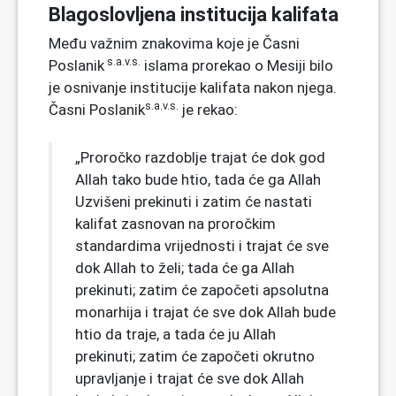
Blagoslovljena institucija kalifata
Među važnim znakovima koje je Časni
s.a.v.s.
Poslanik
islama prorekao o Mesiji bilo
je osnivanje institucije kalifata nakon njega.
s.a.v.s.
Časni Poslanik
je rekao:
„Proročko razdoblje trajat će dok god
Allah tako bude htio, tada će ga Allah
Uzvišeni prekinuti i zatim će nastati
kalifat zasnovan na proročkim
standardima vrijednosti i trajat će sve
dok Allah to želi; tada će ga Allah
prekinuti; zatim će započeti apsolutna
monarhija i trajat će sve dok Allah bude
htio da traje, a tada će ju Allah
prekinuti; zatim će započeti okrutno
upravljanje i trajat će sve dok Allah