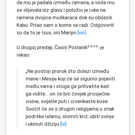
da mu je padala između ramena, a voda mu
se slijevala niz glavu i položio je ruke na
ramena dvojice muškaraca dok su obilazili
Kabu. Pitao sam o kome se radi. Odgovorili
su da to je Isus, sin Marijin.
[viii]
s.a.v.s.
U drugoj predaji, Časni Poslanik
je
rekao:
„Ne postoji prorok što dolazi između
mene i Mesije koji će se sigurno pojaviti
među vama i stoga ga prihvatite kad
ga vidite… on će biti čovjek prosječne
visine, svijetle puti i crvenkaste kose.
Suočit će se s drugim religijama u znak
podrške islamu, slomiti križ, ubiti svinje
i ukinuti džiziju.
[ix]