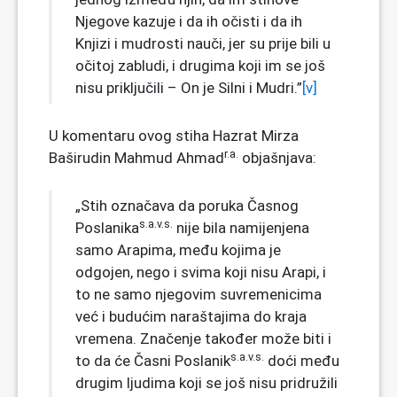
Njegove kazuje i da ih očisti i da ih
Knjizi i mudrosti nauči, jer su prije bili u
očitoj zabludi, i drugima koji im se još
nisu priključili – On je Silni i Mudri.”
[v]
U komentaru ovog stiha Hazrat Mirza
r.a.
Baširudin Mahmud Ahmad
objašnjava:
„Stih označava da poruka Časnog
s.a.v.s.
Poslanika
nije bila namijenjena
samo Arapima, među kojima je
odgojen, nego i svima koji nisu Arapi, i
to ne samo njegovim suvremenicima
već i budućim naraštajima do kraja
vremena. Značenje također može biti i
s.a.v.s.
to da će Časni Poslanik
doći među
drugim ljudima koji se još nisu pridružili