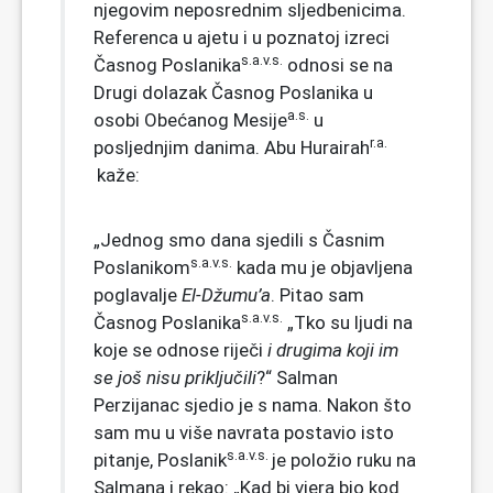
njegovim neposrednim sljedbenicima.
Referenca u ajetu i u poznatoj izreci
s.a.v.s.
Časnog Poslanika
odnosi se na
Drugi dolazak Časnog Poslanika u
a.s.
osobi Obećanog Mesije
u
r.a.
posljednjim danima. Abu Hurairah
kaže:
„Jednog smo dana sjedili s Časnim
s.a.v.s.
Poslanikom
kada mu je objavljena
poglavalje
El-Džumu’a
. Pitao sam
s.a.v.s.
Časnog Poslanika
„Tko su ljudi na
koje se odnose riječi
i drugima koji im
se još nisu priključili
?“ Salman
Perzijanac sjedio je s nama. Nakon što
sam mu u više navrata postavio isto
s.a.v.s.
pitanje, Poslanik
je položio ruku na
Salmana i rekao: „Kad bi vjera bio kod