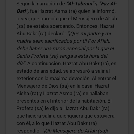
Según la narración de
“Al-Tabrani”
y
“Faz Al-
Bari”,
fue Hazrat Asma (ra) quien le informó,
o sea, que parecía que el Mensajero de Al’lah
(sa) se estaba acercando. Entonces, Hazrat
Abu Bakr (ra) declaró:
“¡Que mi padre y mi
madre sean sacrificados por ti! Por Al’lah,
debe haber una razón especial por la que el
Santo Profeta (sa) venga a esta hora del
día”.
A continuación, Hazrat Abu Bakr (ra), en
estado de ansiedad, se apresuró a salir al
exterior con la máxima devoción. Al entrar el
Mensajero de Dios (sa) en la casa, Hazrat
Aisha (ra) y Hazrat Asma (ra) se hallaban
presentes en el interior de la habitación. El
Profeta (sa) le dijo a Hazrat Abu Bakr (ra)
que hiciera salir a quienquiera que estuviera
con él, a lo que Hazrat Abu Bakr (ra)
respondió:
“¡Oh Mensajero de Al’lah (sa)!