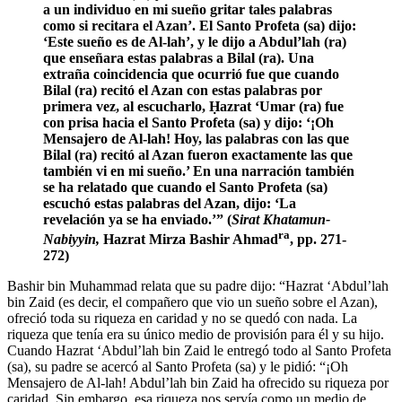
a un individuo en mi sueño gritar tales palabras
como si recitara el Azan’. El Santo Profeta (sa) dijo:
‘Este sueño es de Al-lah’, y le dijo a Abdul’lah (ra)
que enseñara estas palabras a Bilal (ra). Una
extraña coincidencia que ocurrió fue que cuando
Bilal (ra) recitó el Azan con estas palabras por
primera vez, al escucharlo, Ḥazrat ‘Umar (ra) fue
con prisa hacia el Santo Profeta (sa) y dijo: ‘¡Oh
Mensajero de Al-lah! Hoy, las palabras con las que
Bilal (ra) recitó al Azan fueron exactamente las que
también vi en mi sueño.’ En una narración también
se ha relatado que cuando el Santo Profeta (sa)
escuchó estas palabras del Azan, dijo: ‘La
revelación ya se ha enviado.’” (
Sirat Khatamun-
ra
Nabiyyin,
Hazrat Mirza Bashir Ahmad
, pp. 271-
272)
Bashir bin Muhammad relata que su padre dijo: “Hazrat ‘Abdul’lah
bin Zaid (es decir, el compañero que vio un sueño sobre el Azan),
ofreció toda su riqueza en caridad y no se quedó con nada. La
riqueza que tenía era su único medio de provisión para él y su hijo.
Cuando Hazrat ‘Abdul’lah bin Zaid le entregó todo al Santo Profeta
(sa), su padre se acercó al Santo Profeta (sa) y le pidió: “¡Oh
Mensajero de Al-lah! Abdul’lah bin Zaid ha ofrecido su riqueza por
caridad. Sin embargo, esa riqueza nos servía como un medio de