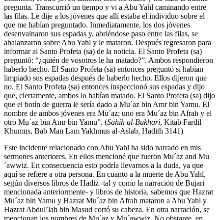
pregunta. Transcurrió un tiempo y vi a Abu Yahl caminando entre
las filas. Le dije a los jóvenes que allí estaba el individuo sobre el
que me habían preguntado. Inmediatamente, los dos jóvenes
desenvainaron sus espadas y, abriéndose paso entre las filas, se
abalanzaron sobre Abu Yahl y le mataron. Después regresaron para
informar al Santo Profeta (sa) de la noticia. El Santo Profeta (sa)
preguntó: “¿quién de vosotros le ha matado?”. Ambos respondieron
haberlo hecho. El Santo Profeta (sa) entonces preguntó si habían
limpiado sus espadas después de haberlo hecho. Ellos dijeron que
no. El Santo Profeta (sa) entonces inspeccionó sus espadas y dijo
que, ciertamente, ambos lo habían matado. El Santo Profeta (sa) dijo
que el botín de guerra le sería dado a Mu´az bin Amr bin Yamu. El
nombre de ambos jóvenes era Mu´az; uno era Mu´az bin Afrah y el
otro Mu´az bin Amr bin Yamu”. (
Sahih al-Bukhari
, Kitab Fardil
Khumus, Bab Man Lam Yakhmus al-Aslab, Hadith 3141)
Este incidente relacionado con Abu Yahl ha sido narrado en mis
sermones anteriores. En ellos mencioné que fueron Mu´az and Mu
´awwiz. En consecuencia esto podría llevarnos a la duda, ya que
aquí se refiere a otra persona. En cuanto a la muerte de Abu Yahl,
según diversos libros de Hadiz -tal y como la narración de Bujari
mencionada anteriormente- y libros de historia, sabemos que Hazrat
Mu´az bin Yamu y Hazrat Mu´az bin Afrah mataron a Abu Yahl y
Hazrat Abdul’lah bin Masud cortó su cabeza. En otra narración, se
mencionan los nombres de Mu´az y Mu´awwiz. No obstante, en