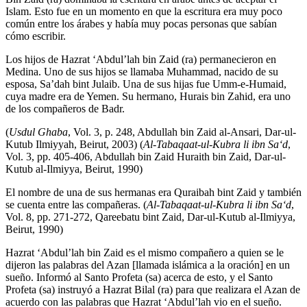
Islam. Esto fue en un momento en que la escritura era muy poco
común entre los árabes y había muy pocas personas que sabían
cómo escribir.
Los hijos de Hazrat ‘Abdul’lah bin Zaid (ra) permanecieron en
Medina. Uno de sus hijos se llamaba Muhammad, nacido de su
esposa, Sa’dah bint Julaib. Una de sus hijas fue Umm-e-Humaid,
cuya madre era de Yemen. Su hermano, Hurais bin Zahid, era uno
de los compañeros de Badr.
(
Usdul Ghaba
, Vol. 3, p. 248, Abdullah bin Zaid al-Ansari, Dar-ul-
Kutub Ilmiyyah, Beirut, 2003) (
Al-Tabaqaat-ul-Kubra li ibn Sa‘d
,
Vol. 3, pp. 405-406, Abdullah bin Zaid Huraith bin Zaid, Dar-ul-
Kutub al-Ilmiyya, Beirut, 1990)
El nombre de una de sus hermanas era Quraibah bint Zaid y también
se cuenta entre las compañeras. (
Al-Tabaqaat-ul-Kubra li ibn Sa‘d
,
Vol. 8, pp. 271-272, Qareebatu bint Zaid, Dar-ul-Kutub al-Ilmiyya,
Beirut, 1990)
Hazrat ‘Abdul’lah bin Zaid es el mismo compañero a quien se le
dijeron las palabras del Azan [llamada islámica a la oración] en un
sueño. Informó al Santo Profeta (sa) acerca de esto, y el Santo
Profeta (sa) instruyó a Hazrat Bilal (ra) para que realizara el Azan de
acuerdo con las palabras que Hazrat ‘Abdul’lah vio en el sueño.