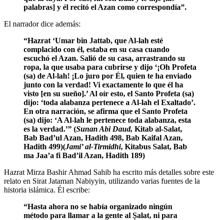
palabras] y él recitó el Azan como correspondía”.
El narrador dice además:
“Hazrat ‘Umar bin Jattab, que Al-lah esté
complacido con él, estaba en su casa cuando
escuchó el Azan. Salió de su casa, arrastrando su
ropa, la que usaba para cubrirse y dijo ‘¡Oh Profeta
(sa) de Al-lah! ¡Lo juro por Él, quien te ha enviado
junto con la verdad! Vi exactamente lo que él ha
visto [en su sueño].’ Al oír esto, el Santo Profeta (sa)
dijo: ‘toda alabanza pertenece a Al-lah el Exaltado’.
En otra narración, se afirma que el Santo Profeta
(sa) dijo: ‘A Al-lah le pertenece toda alabanza, esta
es la verdad.’” (
Sunan Abi Daud,
Kitab al-Salat,
Bab Bad’ul Azan, Hadith 498, Bab Kaifal Azan,
Hadith 499)(
Jami’ al-Tirmidhi
, Kitabus Salat, Bab
ma Jaa’a fi Bad’il Azan, Hadith 189)
Hazrat Mirza Bashir Ahmad Sahib ha escrito más detalles sobre este
relato en Sirat Jataman Nabiyyin, utilizando varias fuentes de la
historia islámica. Él escribe:
“Hasta ahora no se había organizado ningún
método para llamar a la gente al Ṣalat, ni para