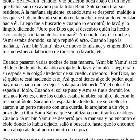
ídolos. Se llevaron el ídolo, y lo pusieron boca abajo en un hoyo
que había sido excavado por la tribu Banu Salma para tirar sus
residuos. A la mañana siguiente, cuando Amr se despertó, maldijo a
los que se habían llevado su ídolo en la noche, mostrando enemistad
hacia él. Luego fue a buscarlo y cuando lo encontró, lo lavó y lo
limpió, diciendo: “Juro por Dios que si descubro quién ha hecho
esto contigo, ciertamente lo arruinaré”. Y cuando cayó la noche y
‘Amr estaba dormido, su hijo repitió el acto. Cuando llegó la
mañana, ‘Amr bin Yamu’ hizo de nuevo lo mismo, y emprendió el
mismo esfuerzo laborioso de (buscarlo) lavarlo, etc.
Cuando pasaron varias noches de esta manera, ‘Amr bin Yamu’ sacó
el ídolo de donde había sido arrojado, lo lavó y limpió. Luego trajo
su espada y la colgó alrededor de su cuello, diciendo: “Por Dios, no
sé quién te está haciendo esto. Así que si tienes algo de poder, aquí
hay una espada que te dejo. Úsala para detenerlo.” Y él colocó la
espada al ídolo. Cuando el sol se puso y Amr se fue a dormir, los
mismos jóvenes, entre los cuales estaba también su hijo, hicieron lo
mismo al ídolo. Sacando la espada de alrededor de su cuello, lo
ataron a un perro muerto con una cuerda, lo arrojaron a un viejo
pozo de la tribu Banu Salma que se utilizaba para tirar los residuos.
Cuando ‘Amr bin Yamu’ se despertó por la mañana y no encontró el
ídolo donde lo había dejado, salió a buscarlo, hasta que lo encontró
boca abajo atado al perro muerto en el pozo.