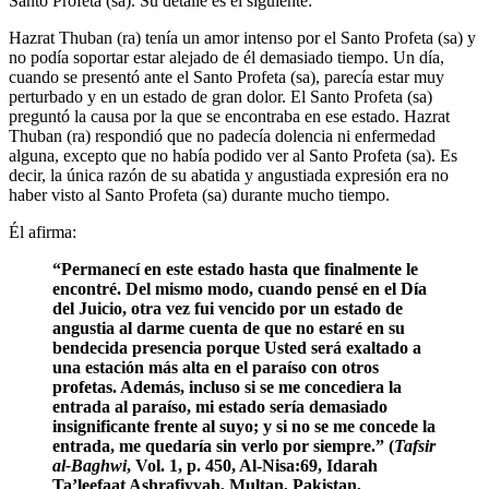
Santo Profeta (sa). Su detalle es el siguiente:
Hazrat Thuban (ra) tenía un amor intenso por el Santo Profeta (sa) y
no podía soportar estar alejado de él demasiado tiempo. Un día,
cuando se presentó ante el Santo Profeta (sa), parecía estar muy
perturbado y en un estado de gran dolor. El Santo Profeta (sa)
preguntó la causa por la que se encontraba en ese estado. Hazrat
Thuban (ra) respondió que no padecía dolencia ni enfermedad
alguna, excepto que no había podido ver al Santo Profeta (sa). Es
decir, la única razón de su abatida y angustiada expresión era no
haber visto al Santo Profeta (sa) durante mucho tiempo.
Él afirma:
“Permanecí en este estado hasta que finalmente le
encontré. Del mismo modo, cuando pensé en el Día
del Juicio, otra vez fui vencido por un estado de
angustia al darme cuenta de que no estaré en su
bendecida presencia porque Usted será exaltado a
una estación más alta en el paraíso con otros
profetas. Además, incluso si se me concediera la
entrada al paraíso, mi estado sería demasiado
insignificante frente al suyo; y si no se me concede la
entrada, me quedaría sin verlo por siempre.” (
Tafsir
al-Baghwi
, Vol. 1, p. 450, Al-Nisa:69, Idarah
Ta’leefaat Ashrafiyyah, Multan, Pakistan,