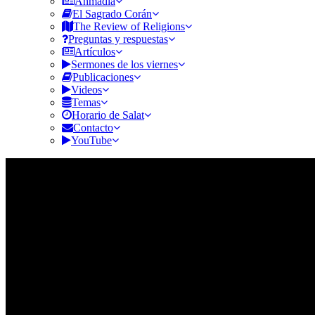
Ahmadía
El Sagrado Corán
The Review of Religions
Preguntas y respuestas
Artículos
Sermones de los viernes
Publicaciones
Videos
Temas
Horario de Salat
Contacto
YouTube