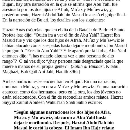
Bujari, hay otra narración en la que se afirma que Abu Yahl fue
asesinado por los dos hijos de Afrah, Mu´az y Mu´awwiz, y,
posteriormente, Hazrat Abdul’lah bin Masud le atestó el golpe final.
En la narración de Bujari, los detalles son los siguientes:
Hazrat Anas (ra) relata que en el día de la Batalla de Badr; el Santo
Profeta (sa) dijo: “Quién irá a ver el fin de Abu Yahl? Hazrat Ibn
Masud fue y vio que los dos hijos de Afrah, Mu´az y Mu´awwiz le
habían atacado con sus espadas hasta dejarle moribundo. Ibn Masud
le preguntó. “Eres tú Abu Yahl”? Y le agarró por la barba, Abu Yahl
entonces dijo: “¿has matado alguna vez a una persona de alto
rango”? O tal vez dijo: “¿hay persona más desgraciada que la que
muere a manos de su propia gente?”. (
Sahih al-Bukhari
, Kitabul
Maghazi, Bab Qatl Abi Jahl, Hadith 3962)
Ambas narraciones se encuentran en Bujari: En una narración,
nombran a Mu´az, y en otra a Mu´az y Mu´awwiz. En una narración
aparecen como dos hermanos, pero en la otra, los dos jóvenes no
están relacionados. Con el fin de reconciliar ambos relatos, Hazrat
Sayyid Zainul Abideen Waliul’lah Shah Sahib escribe:
“Según algunas narraciones los dos hijos de Afra,
Mu´az y Mu´awwiz, atacaron a Abu Yahl hasta
dejarle moribundo. Después, Hazrat Abdul’lah bin
Masud le cortó la cabeza. El Imam Ibn Hajr relata: