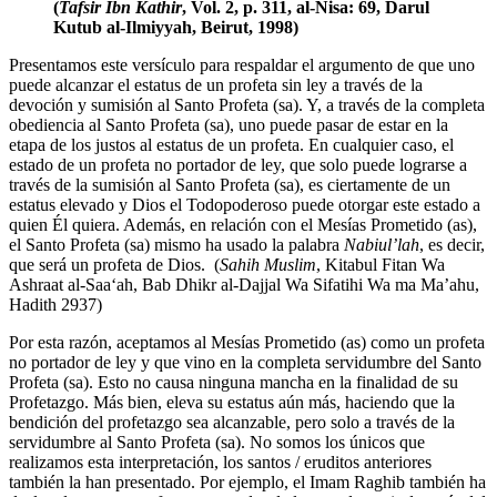
(
Tafsir Ibn Kathir
, Vol. 2, p. 311, al-Nisa: 69, Darul
Kutub al-Ilmiyyah, Beirut, 1998)
Presentamos este versículo para respaldar el argumento de que uno
puede alcanzar el estatus de un profeta sin ley a través de la
devoción y sumisión al Santo Profeta (sa). Y, a través de la completa
obediencia al Santo Profeta (sa), uno puede pasar de estar en la
etapa de los justos al estatus de un profeta. En cualquier caso, el
estado de un profeta no portador de ley, que solo puede lograrse a
través de la sumisión al Santo Profeta (sa), es ciertamente de un
estatus elevado y Dios el Todopoderoso puede otorgar este estado a
quien Él quiera. Además, en relación con el Mesías Prometido (as),
el Santo Profeta (sa) mismo ha usado la palabra
Nabiul’lah
, es decir,
que será un profeta de Dios. (
Sahih Muslim
, Kitabul Fitan Wa
Ashraat al-Saa‘ah, Bab Dhikr al-Dajjal Wa Sifatihi Wa ma Ma’ahu,
Hadith 2937)
Por esta razón, aceptamos al Mesías Prometido (as) como un profeta
no portador de ley y que vino en la completa servidumbre del Santo
Profeta (sa). Esto no causa ninguna mancha en la finalidad de su
Profetazgo. Más bien, eleva su estatus aún más, haciendo que la
bendición del profetazgo sea alcanzable, pero solo a través de la
servidumbre al Santo Profeta (sa). No somos los únicos que
realizamos esta interpretación, los santos / eruditos anteriores
también la han presentado. Por ejemplo, el Imam Raghib también ha