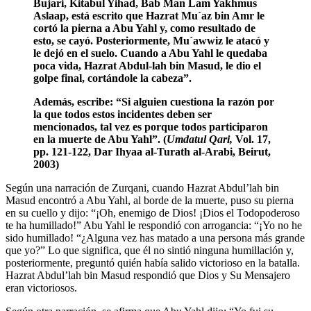
Bujari, Kitabul Yihad, Bab Man Lam Yakhmus
Aslaap, está escrito que Hazrat Mu´az bin Amr le
cortó la pierna a Abu Yahl y, como resultado de
esto, se cayó. Posteriormente, Mu´awwiz le atacó y
le dejó en el suelo. Cuando a Abu Yahl le quedaba
poca vida, Hazrat Abdul-lah bin Masud, le dio el
golpe final, cortándole la cabeza”.
Además, escribe: “Si alguien cuestiona la razón por
la que todos estos incidentes deben ser
mencionados, tal vez es porque todos participaron
en la muerte de Abu Yahl”. (
Umdatul Qari,
Vol. 17,
pp. 121-122, Dar Ihyaa al-Turath al-Arabi, Beirut,
2003)
Según una narración de Zurqani, cuando Hazrat Abdul’lah bin
Masud encontró a Abu Yahl, al borde de la muerte, puso su pierna
en su cuello y dijo: “¡Oh, enemigo de Dios! ¡Dios el Todopoderoso
te ha humillado!” Abu Yahl le respondió con arrogancia: “¡Yo no he
sido humillado! “¿Alguna vez has matado a una persona más grande
que yo?” Lo que significa, que él no sintió ninguna humillación y,
posteriormente, preguntó quién había salido victorioso en la batalla.
Hazrat Abdul’lah bin Masud respondió que Dios y Su Mensajero
eran victoriosos.