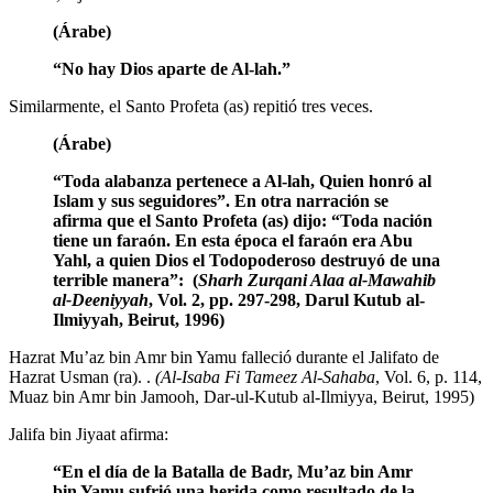
(Árabe)
“No hay Dios aparte de Al-lah.”
Similarmente, el Santo Profeta (as) repitió tres veces.
(Árabe)
“Toda alabanza pertenece a Al-lah, Quien honró al
Islam y sus seguidores”. En otra narración se
afirma que el Santo Profeta (as) dijo: “Toda nación
tiene un faraón. En esta época el faraón era Abu
Yahl, a quien Dios el Todopoderoso destruyó de una
terrible manera”: (
Sharh Zurqani Alaa al-Mawahib
al-Deeniyyah
, Vol. 2, pp. 297-298, Darul Kutub al-
Ilmiyyah, Beirut, 1996)
Hazrat Mu’az bin Amr bin Yamu falleció durante el Jalifato de
Hazrat Usman (ra). .
(Al-Isaba Fi Tameez Al-Sahaba
, Vol. 6, p. 114,
Muaz bin Amr bin Jamooh, Dar-ul-Kutub al-Ilmiyya, Beirut, 1995)
Jalifa bin Jiyaat afirma:
“En el día de la Batalla de Badr, Mu’az bin Amr
bin Yamu sufrió una herida como resultado de la