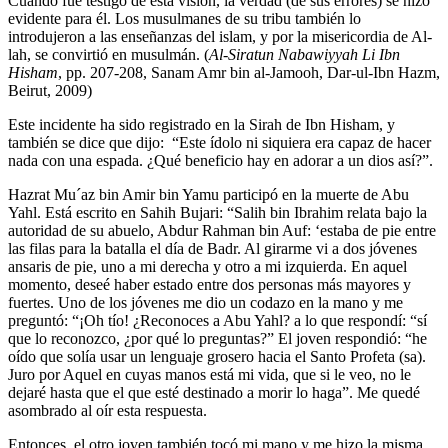
Cuando fue testigo de esta visión, la verdad (de sus errores) se hizo
evidente para él. Los musulmanes de su tribu también lo
introdujeron a las enseñanzas del islam, y por la misericordia de Al-
lah, se convirtió en musulmán. (
Al-Siratun Nabawiyyah Li Ibn
Hisham
, pp. 207-208, Sanam Amr bin al-Jamooh, Dar-ul-Ibn Hazm,
Beirut, 2009)
Este incidente ha sido registrado en la Sirah de Ibn Hisham, y
también se dice que dijo: “Este ídolo ni siquiera era capaz de hacer
nada con una espada. ¿Qué beneficio hay en adorar a un dios así?”.
Hazrat Mu´az bin Amir bin Yamu participó en la muerte de Abu
Yahl. Está escrito en Sahih Bujari: “Salih bin Ibrahim relata bajo la
autoridad de su abuelo, Abdur Rahman bin Auf: ‘estaba de pie entre
las filas para la batalla el día de Badr. Al girarme vi a dos jóvenes
ansaris de pie, uno a mi derecha y otro a mi izquierda. En aquel
momento, deseé haber estado entre dos personas más mayores y
fuertes. Uno de los jóvenes me dio un codazo en la mano y me
preguntó: “¡Oh tío! ¿Reconoces a Abu Yahl? a lo que respondí: “sí
que lo reconozco, ¿por qué lo preguntas?” El joven respondió: “he
oído que solía usar un lenguaje grosero hacia el Santo Profeta (sa).
Juro por Aquel en cuyas manos está mi vida, que si le veo, no le
dejaré hasta que el que esté destinado a morir lo haga”. Me quedé
asombrado al oír esta respuesta.
Entonces, el otro joven también tocó mi mano y me hizo la misma