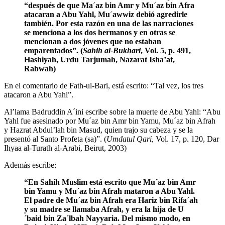
“después de que Ma´az bin Amr y Mu´az bin Afra
atacaran a Abu Yahl, Mu´awwiz debió agredirle
también. Por esta razón en una de las narraciones
se menciona a los dos hermanos y en otras se
mencionan a dos jóvenes que no estaban
emparentados”. (
Sahih al-Bukhari
, Vol. 5, p. 491,
Hashiyah, Urdu Tarjumah, Nazarat Isha’at,
Rabwah)
En el comentario de Fath-ul-Bari, está escrito: “Tal vez, los tres
atacaron a Abu Yahl”.
Al’lama Badruddin A´ini escribe sobre la muerte de Abu Yahl: “Abu
Yahl fue asesinado por Mu´az bin Amr bin Yamu, Mu´az bin Afrah
y Hazrat Abdul’lah bin Masud, quien trajo su cabeza y se la
presentó al Santo Profeta (sa)”. (
Umdatul Qari,
Vol. 17, p. 120, Dar
Ihyaa al-Turath al-Arabi, Beirut, 2003)
Además escribe:
“En Sahih Muslim está escrito que Mu´az bin Amr
bin Yamu y Mu´az bin Afrah mataron a Abu Yahl.
El padre de Mu´az bin Afrah era Hariz bin Rifa´ah
y su madre se llamaba Afrah, y era la hija de U
´baid bin Za´lbah Nayyaria. Del mismo modo, en