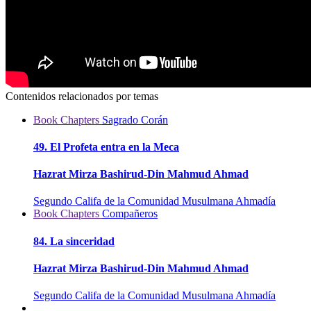
Contenidos relacionados por temas
Book Chapters
Sagrado Corán
49. El Profeta entra en la Meca
Hazrat Mirza Bashirud-Din Mahmud Ahmad
Segundo Califa de la Comunidad Musulmana Ahmadía
Book Chapters
Compañeros
84. La sinceridad
Hazrat Mirza Bashirud-Din Mahmud Ahmad
Segundo Califa de la Comunidad Musulmana Ahmadía