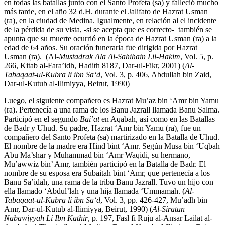
en todas las batallas junto con el Santo Profeta (sa) y falleció mucho
más tarde, en el año 32 d.H. durante el Jalifato de Hazrat Usman
(ra), en la ciudad de Medina. Igualmente, en relación al el incidente
de la pérdida de su vista, -si se acepta que es correcto- también se
apunta que su muerte ocurrió en la época de Hazrat Usman (ra) a la
edad de 64 años. Su oración funeraria fue dirigida por Hazrat
Usman (ra). (Al-
Mustadrak Ala Al-Sahihain Lil-Hakim
, Vol. 5, p.
266, Kitab al-Fara’idh, Hadith 8187, Dar-ul-Fikr, 2001) (
Al-
Tabaqaat-ul-Kubra li ibn Sa‘d
, Vol. 3, p. 406, Abdullah bin Zaid,
Dar-ul-Kutub al-Ilimiyya, Beirut, 1990)
Luego, el siguiente compañero es Hazrat Mu’az bin ‘Amr bin Yamu
(ra). Pertenecía a una rama de los Banu Jazrall llamada Banu Salma.
Participó en el segundo
Bai’at
en Aqabah, así como en las Batallas
de Badr y Uhud. Su padre, Hazrat ‘Amr bin Yamu (ra), fue un
compañero del Santo Profeta (sa) martirizado en la Batalla de Uhud.
El nombre de la madre era Hind bint ‘Amr. Según Musa bin ‘Uqbah
Abu Ma’shar y Muhammad bin ‘Amr Waqidi, su hermano,
Mu’awwiz bin’ Amr, también participó en la Batalla de Badr. El
nombre de su esposa era Subaitah bint ‘Amr, que pertenecía a los
Banu Sa’idah, una rama de la tribu Banu Jazrall. Tuvo un hijo con
ella llamado ‘Abdul’lah y una hija llamada ‘Ummamah. (
Al-
Tabaqaat-ul-Kubra li ibn Sa‘d
, Vol. 3, pp. 426-427, Mu’adh bin
Amr, Dar-ul-Kutub al-Ilimiyya, Beirut, 1990) (
Al-Siratun
Nabawiyyah Li Ibn Kathir
, p. 197, Fasl fi Ruju al-Ansar Lailat al-