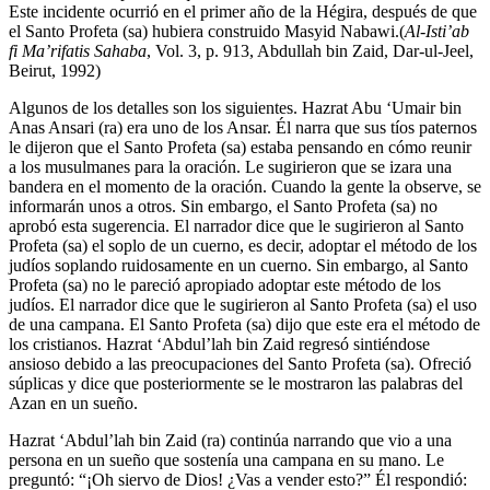
Este incidente ocurrió en el primer año de la Hégira, después de que
el Santo Profeta (sa) hubiera construido Masyid Nabawi.(
Al-Isti’ab
fi Ma’rifatis Sahaba
, Vol. 3, p. 913, Abdullah bin Zaid, Dar-ul-Jeel,
Beirut, 1992)
Algunos de los detalles son los siguientes. Hazrat Abu ‘Umair bin
Anas Ansari (ra) era uno de los Ansar. Él narra que sus tíos paternos
le dijeron que el Santo Profeta (sa) estaba pensando en cómo reunir
a los musulmanes para la oración. Le sugirieron que se izara una
bandera en el momento de la oración. Cuando la gente la observe, se
informarán unos a otros. Sin embargo, el Santo Profeta (sa) no
aprobó esta sugerencia. El narrador dice que le sugirieron al Santo
Profeta (sa) el soplo de un cuerno, es decir, adoptar el método de los
judíos soplando ruidosamente en un cuerno. Sin embargo, al Santo
Profeta (sa) no le pareció apropiado adoptar este método de los
judíos. El narrador dice que le sugirieron al Santo Profeta (sa) el uso
de una campana. El Santo Profeta (sa) dijo que este era el método de
los cristianos. Hazrat ‘Abdul’lah bin Zaid regresó sintiéndose
ansioso debido a las preocupaciones del Santo Profeta (sa). Ofreció
súplicas y dice que posteriormente se le mostraron las palabras del
Azan en un sueño.
Hazrat ‘Abdul’lah bin Zaid (ra) continúa narrando que vio a una
persona en un sueño que sostenía una campana en su mano. Le
preguntó: “¡Oh siervo de Dios! ¿Vas a vender esto?” Él respondió: