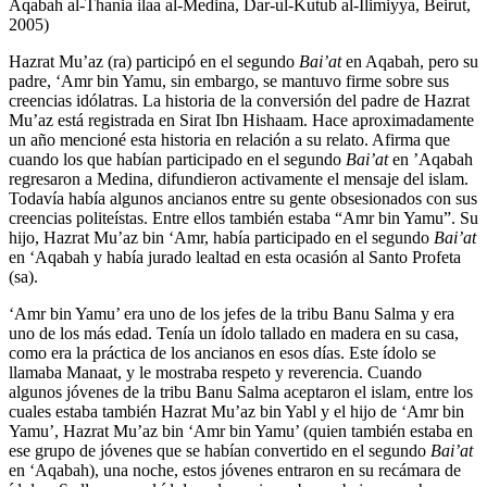
Aqabah al-Thania ilaa al-Medina, Dar-ul-Kutub al-Ilimiyya, Beirut,
2005)
Hazrat Mu’az (ra) participó en el segundo
Bai’at
en Aqabah, pero su
padre, ‘Amr bin Yamu, sin embargo, se mantuvo firme sobre sus
creencias idólatras. La historia de la conversión del padre de Hazrat
Mu’az está registrada en Sirat Ibn Hishaam. Hace aproximadamente
un año mencioné esta historia en relación a su relato. Afirma que
cuando los que habían participado en el segundo
Bai’at
en ’Aqabah
regresaron a Medina, difundieron activamente el mensaje del islam.
Todavía había algunos ancianos entre su gente obsesionados con sus
creencias politeístas. Entre ellos también estaba “Amr bin Yamu”. Su
hijo, Hazrat Mu’az bin ‘Amr, había participado en el segundo
Bai’at
en ‘Aqabah y había jurado lealtad en esta ocasión al Santo Profeta
(sa).
‘Amr bin Yamu’ era uno de los jefes de la tribu Banu Salma y era
uno de los más edad. Tenía un ídolo tallado en madera en su casa,
como era la práctica de los ancianos en esos días. Este ídolo se
llamaba Manaat, y le mostraba respeto y reverencia. Cuando
algunos jóvenes de la tribu Banu Salma aceptaron el islam, entre los
cuales estaba también Hazrat Mu’az bin Yabl y el hijo de ‘Amr bin
Yamu’, Hazrat Mu’az bin ‘Amr bin Yamu’ (quien también estaba en
ese grupo de jóvenes que se habían convertido en el segundo
Bai’at
en ‘Aqabah), una noche, estos jóvenes entraron en su recámara de