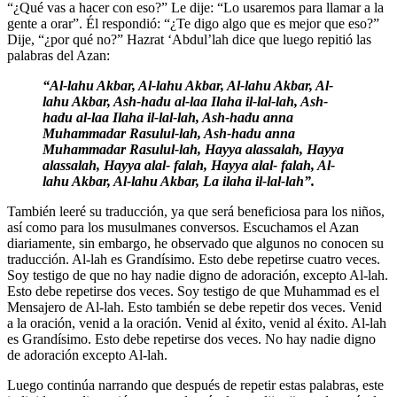
“¿Qué vas a hacer con eso?” Le dije: “Lo usaremos para llamar a la
gente a orar”. Él respondió: “¿Te digo algo que es mejor que eso?”
Dije, “¿por qué no?” Hazrat ‘Abdul’lah dice que luego repitió las
palabras del Azan:
“Al-lahu Akbar, Al-lahu Akbar, Al-lahu Akbar, Al-
lahu Akbar, Ash-hadu al-laa Ilaha il-lal-lah, Ash-
hadu al-laa Ilaha il-lal-lah, Ash-hadu anna
Muhammadar Rasulul-lah, Ash-hadu anna
Muhammadar Rasulul-lah, Hayya alassalah, Hayya
alassalah, Hayya alal- falah, Hayya alal- falah, Al-
lahu Akbar, Al-lahu Akbar, La ilaha il-lal-lah”.
También leeré su traducción, ya que será beneficiosa para los niños,
así como para los musulmanes conversos. Escuchamos el Azan
diariamente, sin embargo, he observado que algunos no conocen su
traducción. Al-lah es Grandísimo. Esto debe repetirse cuatro veces.
Soy testigo de que no hay nadie digno de adoración, excepto Al-lah.
Esto debe repetirse dos veces. Soy testigo de que Muhammad es el
Mensajero de Al-lah. Esto también se debe repetir dos veces. Venid
a la oración, venid a la oración. Venid al éxito, venid al éxito. Al-lah
es Grandísimo. Esto debe repetirse dos veces. No hay nadie digno
de adoración excepto Al-lah.
Luego continúa narrando que después de repetir estas palabras, este