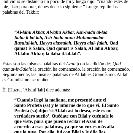
individuo se distanció un poco de mí y luego dijo: “cuando estés de
pie, listo para orar, debes decir lo siguiente.” Luego repitió las
palabras del Takbir:
“Al-lahu Akbar, Al-lahu Akbar, Ash-hadu al-laa
Ilaha il-lal-lah, Ash-hadu anna Muhammadar
Rasulul-lah, Hayya alassalah, Hayya alal- falah,
Qad
qamat-is Salah, Qad qamat-is-Salah, Al-lahu Akbar,
Al-lahu Akbar, la ilaha il-lal-lah”.
Estas son las mismas palabras del
Azan
[con la adición de]
Qad
qamat-is-Salah
: la oración ha comenzado, la oración ha comenzado.
Seguidamente, las mismas palabras de Al-lah es Grandísimo, Al-lah
es Grandísimo, se repiten.
Él [Hazrat ‘Abdul’lah] dice además:
“Cuando llegó la mañana, me presenté ante el
Santo Profeta (sa) y le informé de lo que vi. El Santo
Profeta (sa) dijo: ‘si Al-lah así lo desea, este es un
verdadero sueño’. Quédate con Bilal y cuéntale lo
que viste, para que pueda recitar el Azan de
acuerdo a esas palabras, ya que su voz es más alta
que la tuya. Por ello, fui con Bilal y le dije [las