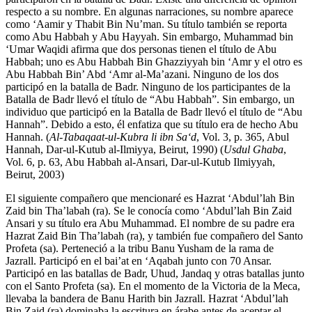
respecto a su nombre. En algunas narraciones, su nombre aparece
como ‘Aamir y Thabit Bin Nu’man. Su título también se reporta
como Abu Habbah y Abu Hayyah. Sin embargo, Muhammad bin
‘Umar Waqidi afirma que dos personas tienen el título de Abu
Habbah; uno es Abu Habbah Bin Ghazziyyah bin ‘Amr y el otro es
Abu Habbah Bin’ Abd ‘Amr al-Ma’azani. Ninguno de los dos
participó en la batalla de Badr. Ninguno de los participantes de la
Batalla de Badr llevó el título de “Abu Habbah”. Sin embargo, un
individuo que participó en la Batalla de Badr llevó el título de “Abu
Hannah”. Debido a esto, él enfatiza que su título era de hecho Abu
Hannah. (
Al-Tabaqaat-ul-Kubra li ibn Sa‘d
, Vol. 3, p. 365, Abul
Hannah, Dar-ul-Kutub al-Ilmiyya, Beirut, 1990) (
Usdul Ghaba
,
Vol. 6, p. 63, Abu Habbah al-Ansari, Dar-ul-Kutub Ilmiyyah,
Beirut, 2003)
El siguiente compañero que mencionaré es Hazrat ‘Abdul’lah Bin
Zaid bin Tha’labah (ra). Se le conocía como ‘Abdul’lah Bin Zaid
Ansari y su título era Abu Muhammad. El nombre de su padre era
Hazrat Zaid Bin Tha’labah (ra), y también fue compañero del Santo
Profeta (sa). Perteneció a la tribu Banu Yusham de la rama de
Jazrall. Participó en el bai’at en ‘Aqabah junto con 70 Ansar.
Participó en las batallas de Badr, Uhud, Jandaq y otras batallas junto
con el Santo Profeta (sa). En el momento de la Victoria de la Meca,
llevaba la bandera de Banu Harith bin Jazrall. Hazrat ‘Abdul’lah
Bin Zaid (ra) dominaba la escritura en árabe antes de aceptar el