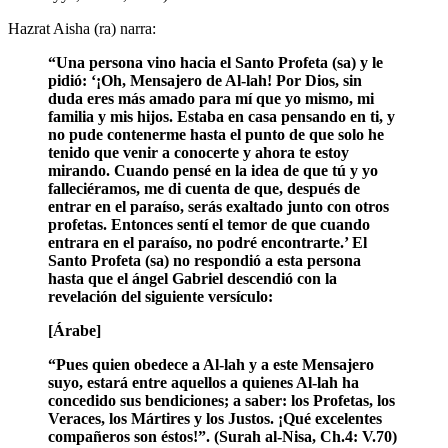
Hazrat Aisha (ra) narra:
“Una persona vino hacia el Santo Profeta (sa) y le
pidió: ‘¡Oh, Mensajero de Al-lah! Por Dios, sin
duda eres más amado para mí que yo mismo, mi
familia y mis hijos. Estaba en casa pensando en ti, y
no pude contenerme hasta el punto de que solo he
tenido que venir a conocerte y ahora te estoy
mirando. Cuando pensé en la idea de que tú y yo
falleciéramos, me di cuenta de que, después de
entrar en el paraíso, serás exaltado junto con otros
profetas. Entonces sentí el temor de que cuando
entrara en el paraíso, no podré encontrarte.’ El
Santo Profeta (sa) no respondió a esta persona
hasta que el ángel Gabriel descendió con la
revelación del siguiente versículo:
[Árabe]
“Pues quien obedece a Al-lah y a este Mensajero
suyo, estará entre aquellos a quienes Al-lah ha
concedido sus bendiciones; a saber: los Profetas, los
Veraces, los Mártires y los Justos. ¡Qué excelentes
compañeros son éstos!”. (Surah al-Nisa, Ch.4: V.70)