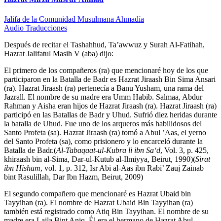
Jalifa de la Comunidad Musulmana Ahmadía
Audio
Traducciones
Después de recitar el Tashahhud, Ta’awwuz y Surah Al-Fatihah,
Hazrat Jalifatul Masih V (aba) dijo:
El primero de los compañeros (ra) que mencionaré hoy de los que
participaron en la Batalla de Badr es Hazrat Jiraash Bin Sima Ansari
(ra). Hazrat Jiraash (ra) pertenecía a Banu Yusham, una rama del
Jazrall. El nombre de su madre era Umm Habib. Salmaa, Abdur
Rahman y Aisha eran hijos de Hazrat Jiraash (ra). Hazrat Jiraash (ra)
participó en las Batallas de Badr y Uhud. Sufrió diez heridas durante
la batalla de Uhud. Fue uno de los arqueros más habilidosos del
Santo Profeta (sa). Hazrat Jiraash (ra) tomó a Abul ’Aas, el yerno
del Santo Profeta (sa), como prisionero y lo encarceló durante la
Batalla de Badr.(
Al-Tabaqaat-ul-Kubra li ibn Sa‘d
, Vol. 3, p. 425,
khiraash bin al-Sima, Dar-ul-Kutub al-Ilmiyya, Beirut, 1990)(
Sirat
ibn Hisham
, vol. 1, p. 312, Isr Abi al-Aas ibn Rabi’ Zauj Zainab
bint Rasulillah, Dar Ibn Hazm, Beirut, 2009)
El segundo compañero que mencionaré es Hazrat Ubaid bin
Tayyihan (ra). El nombre de Hazrat Ubaid Bin Tayyihan (ra)
también está registrado como Atiq Bin Tayyihan. El nombre de su
madre era Laila Bint Aniq. Él era el hermano de Hazrat Abul