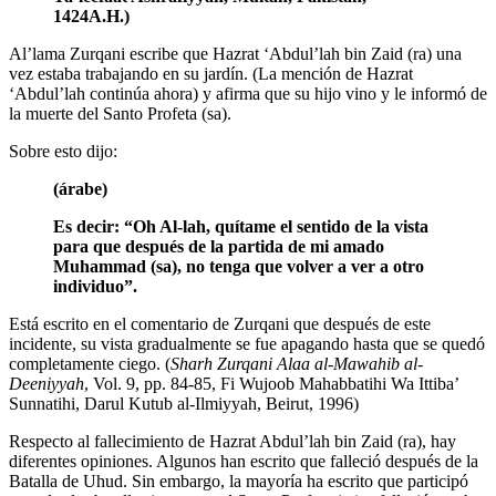
1424A.H.)
Al’lama Zurqani escribe que Hazrat ‘Abdul’lah bin Zaid (ra) una
vez estaba trabajando en su jardín. (La mención de Hazrat
‘Abdul’lah continúa ahora) y afirma que su hijo vino y le informó de
la muerte del Santo Profeta (sa).
Sobre esto dijo:
(árabe)
Es decir: “Oh Al-lah, quítame el sentido de la vista
para que después de la partida de mi amado
Muhammad (sa), no tenga que volver a ver a otro
individuo”.
Está escrito en el comentario de Zurqani que después de este
incidente, su vista gradualmente se fue apagando hasta que se quedó
completamente ciego. (
Sharh Zurqani Alaa al-Mawahib al-
Deeniyyah
, Vol. 9, pp. 84-85, Fi Wujoob Mahabbatihi Wa Ittiba’
Sunnatihi, Darul Kutub al-Ilmiyyah, Beirut, 1996)
Respecto al fallecimiento de Hazrat Abdul’lah bin Zaid (ra), hay
diferentes opiniones. Algunos han escrito que falleció después de la
Batalla de Uhud. Sin embargo, la mayoría ha escrito que participó