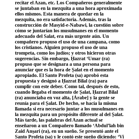
recitar el Azan, etc. Los Compañeros generalmente
se juntaban en la mezquita a una hora aproximada
ellos mismos. Esta manera de quedar en la
mezquita, no era satisfactoria. Además, tras la
construcción de Masyid-e-Nabawi, la cuestión sobre
cómo se juntarían los musulmanes en el momento
adecuado del Salat, era más urgente aún. Un
compañero propuso el uso de una campana, como
los cristianos. Alguien propuso el uso de una
trompeta, como los judíos; y otros hicieron otras
sugerencias. Sin embargo, Ḥazrat ‘Umar (ra)
propuso que se designara a una persona para
anunciar que es la hora de Ṣalat en el momento
apropiado. El Santo Profeta (sa) aprobó esta
propuesta y designó a Ḥazrat Bilal (ra) para
cumplir con este deber. Como tal, después de esto,
cuando llegaba el momento de Ṣalat, Ḥazrat Bilal
(ra) anunciaba en voz alta, [Árabe] y la gente se
reunía para el Ṣalat. De hecho, se hacía la misma
llamada si era necesario juntar a los musulmanes en
la mezquita para un propósito diferente al del Ṣalat.
Más tarde, las palabras del Azan actual se
enseñaron a un Compañero llamado ‘Abdul’lah bin
Zaid Anṣari (ra), en un sueño. Se presentó ante el
Santo Profeta (sa) y le contó este sueño diciendo: ‘Vi