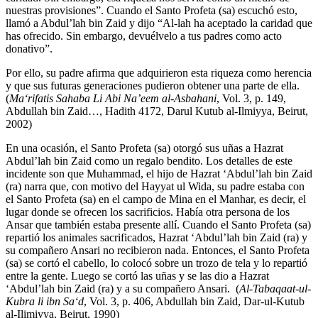
nuestras provisiones”. Cuando el Santo Profeta (sa) escuchó esto,
llamó a Abdul’lah bin Zaid y dijo “Al-lah ha aceptado la caridad que
has ofrecido. Sin embargo, devuélvelo a tus padres como acto
donativo”.
Por ello, su padre afirma que adquirieron esta riqueza como herencia
y que sus futuras generaciones pudieron obtener una parte de ella.
(
Ma‘rifatis Sahaba Li Abi Na’eem al-Asbahani
, Vol. 3, p. 149,
Abdullah bin Zaid…, Hadith 4172, Darul Kutub al-Ilmiyya, Beirut,
2002)
En una ocasión, el Santo Profeta (sa) otorgó sus uñas a Hazrat
Abdul’lah bin Zaid como un regalo bendito. Los detalles de este
incidente son que Muhammad, el hijo de Hazrat ‘Abdul’lah bin Zaid
(ra) narra que, con motivo del Hayyat ul Wida, su padre estaba con
el Santo Profeta (sa) en el campo de Mina en el Manhar, es decir, el
lugar donde se ofrecen los sacrificios. Había otra persona de los
Ansar que también estaba presente allí. Cuando el Santo Profeta (sa)
repartió los animales sacrificados, Hazrat ‘Abdul’lah bin Zaid (ra) y
su compañero Ansari no recibieron nada. Entonces, el Santo Profeta
(sa) se cortó el cabello, lo colocó sobre un trozo de tela y lo repartió
entre la gente. Luego se cortó las uñas y se las dio a Hazrat
‘Abdul’lah bin Zaid (ra) y a su compañero Ansari. (
Al-Tabaqaat-ul-
Kubra li ibn Sa‘d
, Vol. 3, p. 406, Abdullah bin Zaid, Dar-ul-Kutub
al-Ilimiyya, Beirut, 1990)