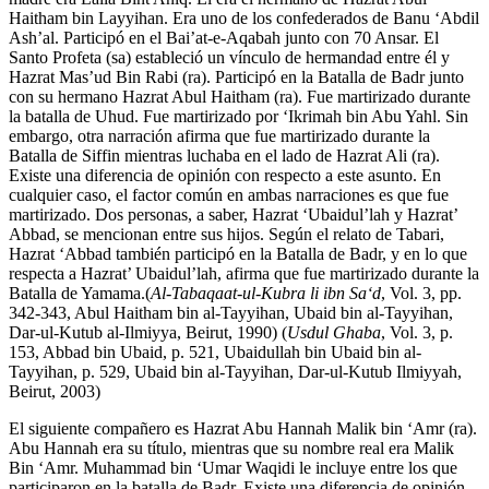
Haitham bin Layyihan. Era uno de los confederados de Banu ‘Abdil
Ash’al. Participó en el Bai’at-e-Aqabah junto con 70 Ansar. El
Santo Profeta (sa) estableció un vínculo de hermandad entre él y
Hazrat Mas’ud Bin Rabi (ra). Participó en la Batalla de Badr junto
con su hermano Hazrat Abul Haitham (ra). Fue martirizado durante
la batalla de Uhud. Fue martirizado por ‘Ikrimah bin Abu Yahl. Sin
embargo, otra narración afirma que fue martirizado durante la
Batalla de Siffin mientras luchaba en el lado de Hazrat Ali (ra).
Existe una diferencia de opinión con respecto a este asunto. En
cualquier caso, el factor común en ambas narraciones es que fue
martirizado. Dos personas, a saber, Hazrat ‘Ubaidul’lah y Hazrat’
Abbad, se mencionan entre sus hijos. Según el relato de Tabari,
Hazrat ‘Abbad también participó en la Batalla de Badr, y en lo que
respecta a Hazrat’ Ubaidul’lah, afirma que fue martirizado durante la
Batalla de Yamama.(
Al-Tabaqaat-ul-Kubra li ibn Sa‘d
, Vol. 3, pp.
342-343, Abul Haitham bin al-Tayyihan, Ubaid bin al-Tayyihan,
Dar-ul-Kutub al-Ilmiyya, Beirut, 1990) (
Usdul Ghaba
, Vol. 3, p.
153, Abbad bin Ubaid, p. 521, Ubaidullah bin Ubaid bin al-
Tayyihan, p. 529, Ubaid bin al-Tayyihan, Dar-ul-Kutub Ilmiyyah,
Beirut, 2003)
El siguiente compañero es Hazrat Abu Hannah Malik bin ‘Amr (ra).
Abu Hannah era su título, mientras que su nombre real era Malik
Bin ‘Amr. Muhammad bin ‘Umar Waqidi le incluye entre los que
participaron en la batalla de Badr. Existe una diferencia de opinión