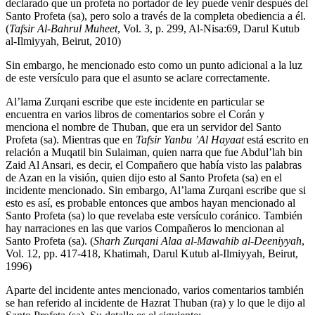
declarado que un profeta no portador de ley puede venir después del
Santo Profeta (sa), pero solo a través de la completa obediencia a él.
(
Tafsir Al-Bahrul Muheet
, Vol. 3, p. 299, Al-Nisa:69, Darul Kutub
al-Ilmiyyah, Beirut, 2010)
Sin embargo, he mencionado esto como un punto adicional a la luz
de este versículo para que el asunto se aclare correctamente.
Al’lama Zurqani escribe que este incidente en particular se
encuentra en varios libros de comentarios sobre el Corán y
menciona el nombre de Thuban, que era un servidor del Santo
Profeta (sa). Mientras que en
Tafsir Yanbu ’Al Hayaat
está escrito en
relación a Muqatil bin Sulaiman, quien narra que fue Abdul’lah bin
Zaid Al Ansari, es decir, el Compañero que había visto las palabras
de Azan en la visión, quien dijo esto al Santo Profeta (sa) en el
incidente mencionado. Sin embargo, Al’lama Zurqani escribe que si
esto es así, es probable entonces que ambos hayan mencionado al
Santo Profeta (sa) lo que revelaba este versículo coránico. También
hay narraciones en las que varios Compañeros lo mencionan al
Santo Profeta (sa). (
Sharh Zurqani Alaa al-Mawahib al-Deeniyyah
,
Vol. 12, pp. 417-418, Khatimah, Darul Kutub al-Ilmiyyah, Beirut,
1996)
Aparte del incidente antes mencionado, varios comentarios también
se han referido al incidente de Hazrat Thuban (ra) y lo que le dijo al