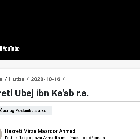
a
/
Hutbe
/
2020-10-16
/
eti Ubej ibn Ka'ab r.a.
Časnog Poslanika s.a.v.s.
Hazreti Mirza Masroor Ahmad
Peti Halifa i poglavar Ahmadija muslimanskog džemata