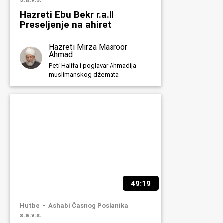
Hazreti Ebu Bekr r.a.II
Preseljenje na ahiret
Hazreti Mirza Masroor
Ahmad
Peti Halifa i poglavar Ahmadija
muslimanskog džemata
49:19
Hutbe
Ashabi Časnog Poslanika
s.a.v.s.