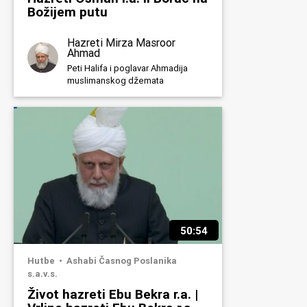
Božijem putu
Hazreti Mirza Masroor
Ahmad
Peti Halifa i poglavar Ahmadija
muslimanskog džemata
50:54
Hutbe
Ashabi Časnog Poslanika
s.a.v.s.
Život hazreti Ebu Bekra r.a. |