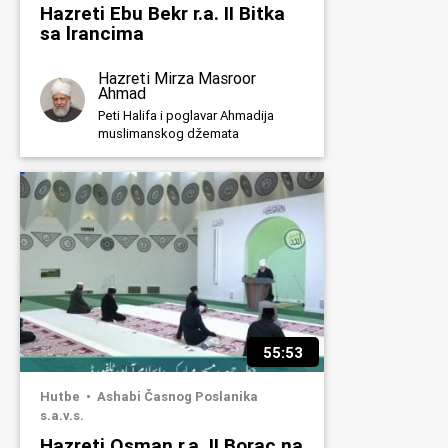
Hazreti Ebu Bekr r.a. II Bitka
sa lrancima
Hazreti Mirza Masroor
Ahmad
Peti Halifa i poglavar Ahmadija
muslimanskog džemata
55:53
Hutbe
Ashabi Časnog Poslanika
s.a.v.s.
Hazreti Osman r.a. II Borac na