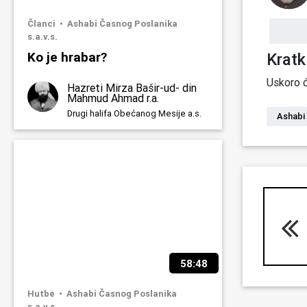
Članci
Ashabi Časnog Poslanika
s.a.v.s.
Ko je hrabar?
Kratk
Uskoro ć
Hazreti Mirza Bašir-ud- din
Mahmud Ahmad r.a.
Drugi halifa Obećanog Mesije a.s.
Ashabi
58:48
Hutbe
Ashabi Časnog Poslanika
s.a.v.s.