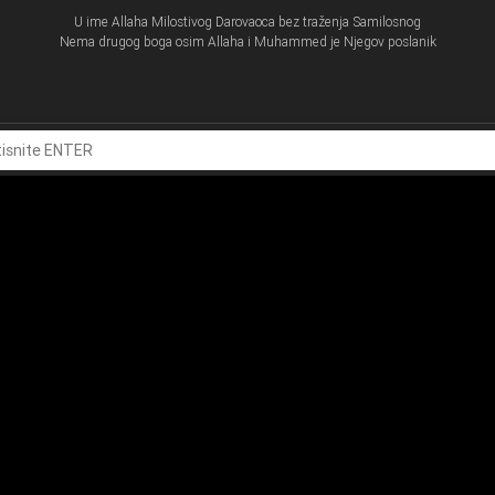
U ime Allaha Milostivog Darovaoca bez traženja Samilosnog
Nema drugog boga osim Allaha i Muhammed je Njegov poslanik