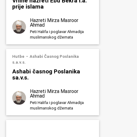
Vrline hazreti Ebu Bekra r.a.
prije islama
Hazreti Mirza Masroor
Ahmad
Peti Halifa i poglavar Ahmadija
muslimanskog džemata
Hutbe
Ashabi Časnog Poslanika
s.a.v.s.
Ashabi časnog Poslanika
sa.v.s.
Hazreti Mirza Masroor
Ahmad
Peti Halifa i poglavar Ahmadija
muslimanskog džemata