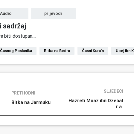
Audio
prijevodi
i sadržaj
e biti dostupan….
 Časnog Poslanika
Bitka na Bedru
Časni Kura'n
Ubej ibn K
SLJEDEĆI
PRETHODNI
Hazreti Muaz ibn Džebal
Bitka na Jarmuku
r.a.