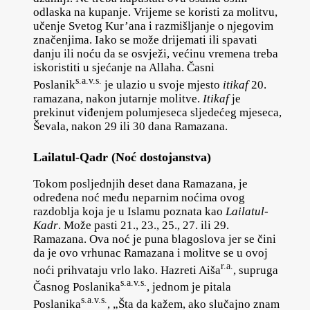
odlaska na kupanje. Vrijeme se koristi za molitvu,
učenje Svetog Kur’ana i razmišljanje o njegovim
značenjima. Iako se može drijemati ili spavati
danju ili noću da se osvježi, većinu vremena treba
iskoristiti u sjećanje na Allaha. Časni
s.a.v.s.
Poslanik
je ulazio u svoje mjesto
itikaf
20.
ramazana, nakon jutarnje molitve.
Itikaf
je
prekinut viđenjem polumjeseca sljedećeg mjeseca,
Ševala, nakon 29 ili 30 dana Ramazana.
Lailatul-Qadr (Noć dostojanstva)
Tokom posljednjih deset dana Ramazana, je
određena noć među neparnim noćima ovog
razdoblja koja je u Islamu poznata kao
Lailatul-
Kadr
. Može pasti 21., 23., 25., 27. ili 29.
Ramazana. Ova noć je puna blagoslova jer se čini
da je ovo vrhunac Ramazana i molitve se u ovoj
r.a.
noći prihvataju vrlo lako. Hazreti Aiša
, supruga
s.a.v.s.
Časnog Poslanika
, jednom je pitala
s.a.v.s.
Poslanika
, „Šta da kažem, ako slučajno znam