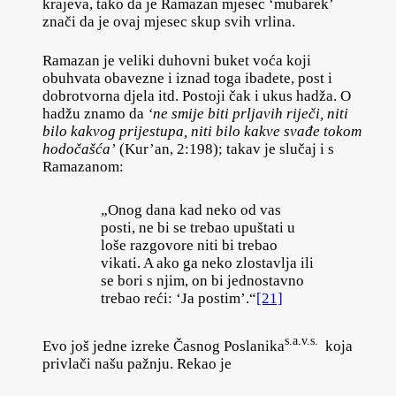
krajeva, tako da je Ramazan mjesec ‘mubarek’
znači da je ovaj mjesec skup svih vrlina.
Ramazan je veliki duhovni buket voća koji
obuhvata obavezne i iznad toga ibadete, post i
dobrotvorna djela itd. Postoji čak i ukus hadža. O
hadžu znamo da
‘ne smije biti prljavih riječi, niti
bilo kakvog prijestupa, niti bilo kakve svađe tokom
hodočašća’
(Kur’an, 2:198); takav je slučaj i s
Ramazanom:
„Onog dana kad neko od vas
posti, ne bi se trebao upuštati u
loše razgovore niti bi trebao
vikati. A ako ga neko zlostavlja ili
se bori s njim, on bi jednostavno
trebao reći: ‘Ja postim’.“
[21]
s.a.v.s.
Evo još jedne izreke Časnog Poslanika
koja
privlači našu pažnju. Rekao je