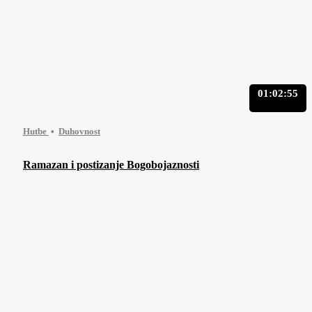
01:02:55
Hutbe
Duhovnost
Ramazan i postizanje Bogobojaznosti