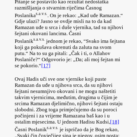
Pitanje se postavilo kao rezultat nedostatka
razmišljanja o stvarnim riječima Časnog
s.a.v.s.
Poslanika
. On je rekao: „Kad uđe Ramazan.“
Gdje ulazi? Jasno se ovdje misli na to da kad
Ramazan uđe u srca i duše vjernika, tad su njihovi
šejtani okovani lancima. Časni
s.a.v.s.
Poslanik
jednom je rekao, “Svako ima šejtana
koji ga pokušava okrenuti da zaluta na svom
putu.“ Na to su ga pitali: „Čak i ti, o Allahov
Poslaniče?“ Odgovorio je: „Da; ali moj šejtan mi
se pokorio.“
[17]
Ovaj Hadis uči sve one vjernike koji puste
Ramazan da uđe u njihova srca, da su njihovi
šejtani nesumnjivo okovani i ne mogu naštetiti
takvim vjernicima, međutim, drugima u čijim je
srcima Ramazan djelimično, njihovi šejtani ostaju
slobodni. Zbog toga primjećujemo da su poroci
počinjeni i za vrijeme Ramazana baš kao i u
ostalim mjesecima. U jednom Hadisu Kudsi,
[18]
s.a.v.s.
Časni Poslanik
je ispričao da je Bog rekao,
„Svaki čin čovječijeg sina je njegov, osim posta;