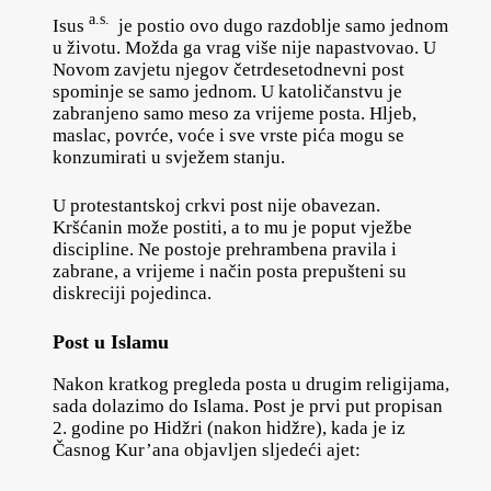
a.s.
Isus
je postio ovo dugo razdoblje samo jednom
u životu. Možda ga vrag više nije napastvovao. U
Novom zavjetu njegov četrdesetodnevni post
spominje se samo jednom. U katoličanstvu je
zabranjeno samo meso za vrijeme posta. Hljeb,
maslac, povrće, voće i sve vrste pića mogu se
konzumirati u svježem stanju.
U protestantskoj crkvi post nije obavezan.
Kršćanin može postiti, a to mu je poput vježbe
discipline. Ne postoje prehrambena pravila i
zabrane, a vrijeme i način posta prepušteni su
diskreciji pojedinca.
Post u Islamu
Nakon kratkog pregleda posta u drugim religijama,
sada dolazimo do Islama. Post je prvi put propisan
2. godine po Hidžri (nakon hidžre), kada je iz
Časnog Kur’ana objavljen sljedeći ajet: