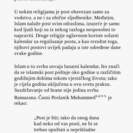
U nekim religijama je post obavezan samo za
vodstvo, a ne i za obične sljedbenike. Međutim,
Islam nalaže post svim odraslima, izuzeće je samo
kod ljudi koji su iz nekog razloga nesposobni to
napraviti. Druge religije uglavnom koriste solarni
kalendar za regulisanje posta, a kao rezultat toga,
njihovi postovi uvijek padaju u iste određene dane
svake godine.
Islam u tu svrhu usvaja lunarni kalendar, što znači
da se islamski post poštuje oko godine u različitim
godišnjim dobima tokom vjerničkog života; tako
je cijela godina uključena u ovu svetu praksu.
Suzdržavanje od hrane nije jedina svrha
s.a.v.s.
Ramazana. Časni Poslanik Muhammed
je
rekao:
„Post je štit; tako da onog dana
kad neko od vas posti, ne bi se
trebao upuštati u neprikladne