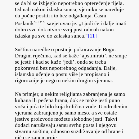
se da bi se izbjeglo nepotrebno opterećenje tijela.
Odmah nakon izlaska sunca, vjerniku se naređuje
da počne postiti i to bez odgađanja. Časni
s.a.v.s.
Poslanik
savjetovao je: „Ljudi će i dalje imati
dobro sve dok otvore svoj post odmah nakon
izlaska pa sve do zalaska sunca.“
[11]
Suština naredbe o postu je pokoravanje Bogu.
Drugim riječima, kad se kaže ‘apstinirati’, ne smije
se jesti; i kad se kaže ‘jedi’, onda se treba
pokoravati bez nepotrebnog odgađanja. Dalje,
islamsko učenje o postu više je propisano i
rigoroznije je nego u nekim drugim vjerama.
Na primjer, u nekim religijama zabranjena je samo
kuhana ili pečena hrana, dok se može jesti puno
voća i pića te bilo koja količina vode. U određenim
vjerama zabranjeno je samo meso, a sve ostale
jestive proizvode možete slobodno jesti. Takvi
dodaci narušavaju samu svrhu posta i njegovu
stvarnu suštinu, odnosno suzdržavanje od hrane i
pića se zanemaruje.