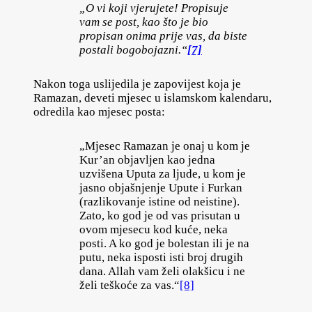
„O vi koji vjerujete! Propisuje
vam se post, kao što je bio
propisan onima prije vas, da biste
postali bogobojazni.“
[7]
Nakon toga uslijedila je zapovijest koja je
Ramazan, deveti mjesec u islamskom kalendaru,
odredila kao mjesec posta:
„Mjesec Ramazan je onaj u kom je
Kur’an objavljen kao jedna
uzvišena Uputa za ljude, u kom je
jasno objašnjenje Upute i Furkan
(razlikovanje istine od neistine).
Zato, ko god je od vas prisutan u
ovom mjesecu kod kuće, neka
posti. A ko god je bolestan ili je na
putu, neka isposti isti broj drugih
dana. Allah vam želi olakšicu i ne
želi teškoće za vas.“
[8]