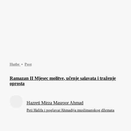
Hutbe
Post
Ramazan II Mjesec molitve, učenje salavata i traženje
oprosta
Hazreti Mirza Masroor Ahmad
Peti Halifa i poglavar Ahmadija muslimanskog džemata