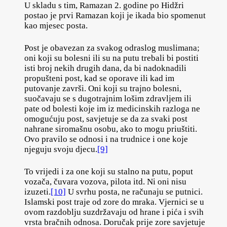
U skladu s tim, Ramazan 2. godine po Hidžri
postao je prvi Ramazan koji je ikada bio spomenut
kao mjesec posta.
Post je obavezan za svakog odraslog muslimana;
oni koji su bolesni ili su na putu trebali bi postiti
isti broj nekih drugih dana, da bi nadoknadili
propušteni post, kad se oporave ili kad im
putovanje završi. Oni koji su trajno bolesni,
suočavaju se s dugotrajnim lošim zdravljem ili
pate od bolesti koje im iz medicinskih razloga ne
omogućuju post, savjetuje se da za svaki post
nahrane siromašnu osobu, ako to mogu priuštiti.
Ovo pravilo se odnosi i na trudnice i one koje
njeguju svoju djecu.
[9]
To vrijedi i za one koji su stalno na putu, poput
vozača, čuvara vozova, pilota itd. Ni oni nisu
izuzeti.
[10]
U svrhu posta, ne računaju se putnici.
Islamski post traje od zore do mraka. Vjernici se u
ovom razdoblju suzdržavaju od hrane i pića i svih
vrsta bračnih odnosa. Doručak prije zore savjetuje