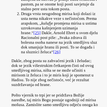
pastom, pa se onome koji posti savjetuje da
stalno pere usta tokom posta.
Druga vrsta neugodnog mirisa koji dolazi iz
usta nema nikakve veze s nečistoćom. Prema
arapskom, „
kuluf
je promjena mirisa u ustima
uzrokovana kašnjenjem uzimanja
hrane.“
[25]
Dakle, Arnold Ehret u svom djelu
Racionalni post piše: „Svaka zdrava ili
bolesna osoba nanese na jezik smrdljivu sluz
dok smanjuje hranu ili posti. To se događa i
na sluznici želuca“
[26]
Dakle, zbog posta su zahvaćeni jezik i želudac;
dok se jezik višestrukim četkanjem čisti od ovog
smrdljivog mirisa, ništa se ne može učiniti s
mirisom iz želuca i to je miris koji je spomenut u
Hadisu. To nije zbog nečistoće, već je rezultat
suzdržavanja od hrane.
Pošto vjernik to trpi jer se pridržava Božije
naredbe, taj miris Bogu postaje ugodniji od mirisa
mošusa. Zamislite samo smrdljivu odjeću onoga ko