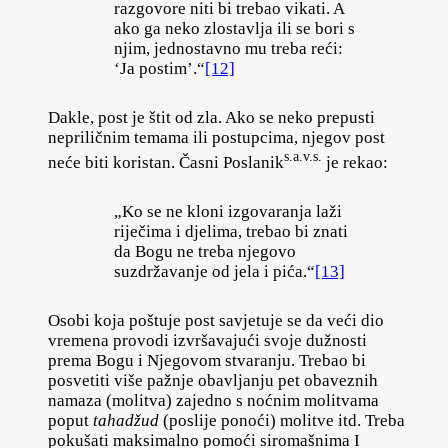
razgovore niti bi trebao vikati. A
ako ga neko zlostavlja ili se bori s
njim, jednostavno mu treba reći:
‘Ja postim’.“
[12]
Dakle, post je štit od zla. Ako se neko prepusti
nepriličnim temama ili postupcima, njegov post
s.a.v.s.
neće biti koristan. Časni Poslanik
je rekao:
„Ko se ne kloni izgovaranja laži
riječima i djelima, trebao bi znati
da Bogu ne treba njegovo
suzdržavanje od jela i pića.“
[13]
Osobi koja poštuje post savjetuje se da veći dio
vremena provodi izvršavajući svoje dužnosti
prema Bogu i Njegovom stvaranju. Trebao bi
posvetiti više pažnje obavljanju pet obaveznih
namaza (molitva) zajedno s noćnim molitvama
poput
tahadžud
(poslije ponoći) molitve itd. Treba
pokušati maksimalno pomoći siromašnima I