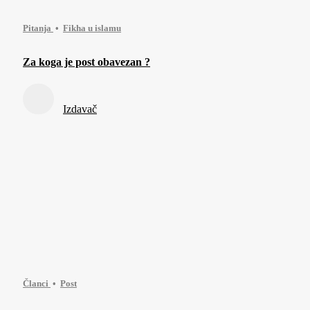
Pitanja
Fikha u islamu
Za koga je post obavezan ?
Izdavač
Članci
Post