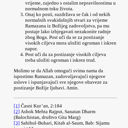
vrijeme, zajedno s ostalim nepravilnostima u
normalnom toku života.
Onaj ko posti, suzdržava se čak i od nekih
normalnih svakidašnjih stvari za vrijeme
Ramazana iz Božijeg zadovoljstva, pa mu
postaje lako izbjegavati nezakonite radnje
zbog Boga. Post uči da se za postizanje
visokih ciljeva mora uložiti ogroman i iskren
napor.
Post uči da za postizanje visokih ciljeva
treba uložiti ogroman i iskren trud.
Molimo se da Allah omogući svima nama da
ispostimo Ramazan, zadovoljavajući njegove
uslove i ispunjavajući sve njegove obaveze za
postizanje Božije ljubavi. Amin.
[1]
Časni Kur’an, 2:184
[2]
Ashok Mehta Rajput, Sanatan Dharm
(Balochistan, društvo Gita Marg)
[3]
Sahihul-Buhari, Kitab al-Saum, Bab: Sijamu