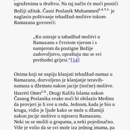
ugruženima u društvu. Na taj način će moći postići
s.a.v.s.
Božiji užitak. Časni Poslanik Muhammed
je
naglasio poštivanje tehadžud-molitve tokom
Ramazana govoreći:
„Ko ustraje u tahadžud molitvi u
Ramazanu s čvrstom vjerom i s
namjerom da postigne Božije
zadovoljstvo, opraštaju mu se svi
prethodni grijesi.“
[14]
Onima koji ne uspiju klanjati tehadžud-namaz u
Ramazanu, dozvoljeno je klanjanje teravih-
namaza u džematu nakon jacije (noćne) molitve.
r.a.
Hazreti Omer
, Drugi Kalifa Islama nakon
Časnog Poslanika svake noći bi obilazio Medinu
da provjeri je li sve u redu. Jednom, kada je bio u
krugu, vidio je ljude kako se mole u džamiji
nakon
jacije
molitve u mjesecu Ramazanu.
Neki su se molili u grupama, a neki pojedinačno.
Više je volio da se svi mole iza jednog imama, pa