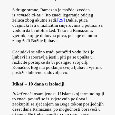
S druge strane, Ramazan je možda izveden
iz
ramade al-tair
, što znači izgaranje ptičjeg
želuca zbog akutne žeđi.
[29]
Dakle, ptica
očajnički leti u različitim smjerovima u potrazi za
vodom da bi utolila žeđ. Tako i u Ramazanu,
vjernik, koji je duhovna ptica, postaje nemiran
zbog žeđi Božije ljubavi.
Očajnički se silno trudi potražiti vodu Božije
ljubavi i zaboravlja jesti i piti pa se upušta u
različite postupke da bi postigao svoj cilj.
Konačno, Bog mu poklanja svoju ljubav i vjernik
postiže duhovno zadovoljstvo.
Itikaf – 10 dana u izolaciji
Itikaf
znači osamljenost. U islamskoj terminologiji
to znači povući se iz svjetovnih poslova i
zaokupiti se sjećanjem na Boga tokom posljednjih
deset dana Ramazana, po mogućnosti boraveći u
džamiji. Ne treba napuštati ovu osamu osim