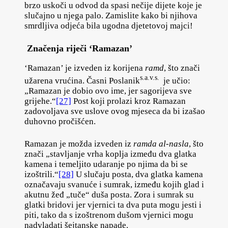
brzo uskoči u odvod da spasi nečije dijete koje je
slučajno u njega palo. Zamislite kako bi njihova
smrdljiva odjeća bila ugodna djetetovoj majci!
Značenja riječi ‘Ramazan’
‘Ramazan’ je izveden iz korijena
ramd
, što znači
s.a.v.s.
užarena vrućina. Časni Poslanik
je učio:
„Ramazan je dobio ovo ime, jer sagorijeva sve
grijehe.“
[27]
Post koji prolazi kroz Ramazan
zadovoljava sve uslove ovog mjeseca da bi izašao
duhovno pročišćen.
Ramazan je možda izveden iz
ramda al-nasla
, što
znači „stavljanje vrha koplja između dva glatka
kamena i temeljito udaranje po njima da bi se
izoštrili.“
[28]
U slučaju posta, dva glatka kamena
označavaju svanuće i sumrak, između kojih glad i
akutnu žeđ „tuče“ duša posta. Zora i sumrak su
glatki bridovi jer vjernici ta dva puta mogu jesti i
piti, tako da s izoštrenom dušom vjernici mogu
nadvladati šejtanske napade.