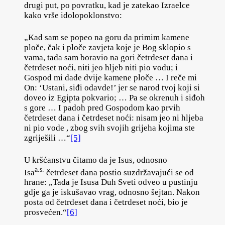
drugi put, po povratku, kad je zatekao Izraelce
kako vrše idolopoklonstvo:
„Kad sam se popeo na goru da primim kamene
ploče, čak i ploče zavjeta koje je Bog sklopio s
vama, tada sam boravio na gori četrdeset dana i
četrdeset noći, niti jeo hljeb niti pio vodu; i
Gospod mi dade dvije kamene ploče … I reče mi
On: ‘Ustani, siđi odavde!’ jer se narod tvoj koji si
doveo iz Egipta pokvario; … Pa se okrenuh i siđoh
s gore … I padoh pred Gospodom kao prvih
četrdeset dana i četrdeset noći: nisam jeo ni hljeba
ni pio vode , zbog svih svojih grijeha kojima ste
zgriješili …“
[5]
U kršćanstvu čitamo da je Isus, odnosno
a.s.
Isa
četrdeset dana postio suzdržavajući se od
hrane: „Tada je Isusa Duh Sveti odveo u pustinju
gdje ga je iskušavao vrag, odnosno šejtan. Nakon
posta od četrdeset dana i četrdeset noći, bio je
prosvećen.“
[6]