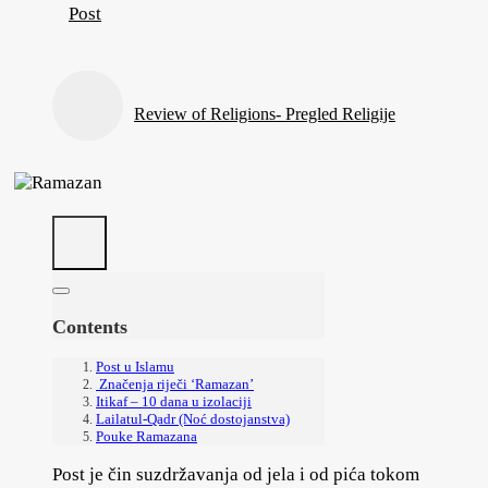
Post
Review of Religions- Pregled Religije
Contents
Post u Islamu
Značenja riječi ‘Ramazan’
Itikaf – 10 dana u izolaciji
Lailatul-Qadr (Noć dostojanstva)
Pouke Ramazana
Post je čin suzdržavanja od jela i od pića tokom