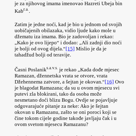
je za njihovog imama imenovao Hazreti Ubeja bin
r.a.
Kab
.
Zatim je jedne noći, kad je bio u jednom od svojih
uobičajenih obilazaka, vidio ljude kako mole u
džematu iza imama. Bio je zadovoljan i rekao:
„Kako je ovo lijepo“ i dodao: „Ali zadnji dio noći
je bolji od ovog dijela.“
[15]
Mislio je da je
tahadžud bolji od teravije.
s.a.v.s.
Časni Poslanik
je rekao „Kada dođe mjesec
Ramazan, džennetska vrata se otvore, vrata
Džehennema zatvore, a šejtan je okovan.“
[16]
Ovo
je blagodat Ramazana; da su u ovom mjesecu svi
putevi zla blokirani, tako da osoba može
nesmetano doći blizu Bogu. Ovdje se pojavljuje
odgovarajuće pitanje za neke: Ako je šejtan
okovan u Ramazanu, zašto se oni poroci koji se
čine tokom cijele godine takođe javljaju čak i u
ovom svetom mjesecu Ramazanu?