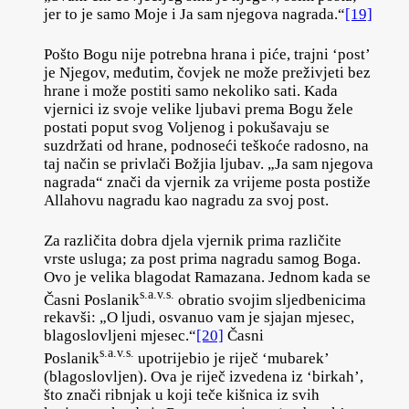
jer to je samo Moje i Ja sam njegova nagrada.“
[19]
Pošto Bogu nije potrebna hrana i piće, trajni ‘post’
je Njegov, međutim, čovjek ne može preživjeti bez
hrane i može postiti samo nekoliko sati. Kada
vjernici iz svoje velike ljubavi prema Bogu žele
postati poput svog Voljenog i pokušavaju se
suzdržati od hrane, podnoseći teškoće radosno, na
taj način se privlači Božjia ljubav. „Ja sam njegova
nagrada“ znači da vjernik za vrijeme posta postiže
Allahovu nagradu kao nagradu za svoj post.
Za različita dobra djela vjernik prima različite
vrste usluga; za post prima nagradu samog Boga.
Ovo je velika blagodat Ramazana. Jednom kada se
s.a.v.s.
Časni Poslanik
obratio svojim sljedbenicima
rekavši: „O ljudi, osvanuo vam je sjajan mjesec,
blagoslovljeni mjesec.“
[20]
Časni
s.a.v.s.
Poslanik
upotrijebio je riječ ‘mubarek’
(blagoslovljen). Ova je riječ izvedena iz ‘birkah’,
što znači ribnjak u koji teče kišnica iz svih