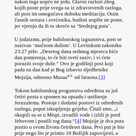
nakon toga uopće ne jedu. Glavni razlozi zbog
kojih poste prije svega su iz zdravstvenih razloga,
ali post im omogućava duboku meditaciju. Osim
časnih sestara i svećenika, budisti uopšte ne poste,
jer vjeruju da ih to skreće sa ‘Srednjeg puta’.
U judaizmu, prije babilonskog izgnanstva, post se
nazivao ‘mučnom dušom’. U Levitskom zakoniku
23:27 piše: „Desetog dana sedmog mjeseca biće
dan pomirenja, to će biti sveti saziv; i vi ćete
poraziti svoje duše.“ Ovo je godišnji post koji
pada na dan kad je Bog izbavio sljedbenike
a.s.
Mojsija, odnosno Musaa
od faraona.
[3]
Tokom babilonskog progonstva određena su još
četiri posta u spomen na opsadu i uništenje
Jeruzalema. Postoje i dodatni postovi iz određenih
razloga, poput iskupljenja grijeha. Čitali smo, „i
okupili su se u Mispi, izvadili vode i izlili je pred
Jehovom i postili tog dana.“
[4]
Mojsije je dva puta
postio u svom životu četrdeset dana. Prvi put je bio
prije nego što je primio 10 Božijih zapovijesti, a