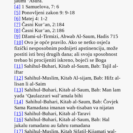
jaumi ‘Ašura.
[4]
1 Samuelova, 7: 6
[5]
Ponovljeni zakon 9: 9-18
[6]
Matej 4: 1-2
[7]
Časni Kur’an, 2:184
[8]
Časni Kur’an, 2:186
[9]
Džami-ul-Tirmizi, Abwab Al-Saum, Hadis 715
[10]
Ovo je opće pravilo. Ako se netko osjeća
fizički nesposobnim podnijeti apstinenciju, može
postiti isti broj drugih dana; ali svoju sposobnost
trebao bi procijeniti iskreno, bojeći se Boga
[11]
Sahihul-Buhari, Kitab al-Saum, Bab: Tajil al-
iftar
[12]
Sahihul-Muslim, Kitab Al-sijam, Bab: Hifz al-
lisan li al-Saim
[13]
Sahihul-Buhari, Kitab al-Saum, Bab: Man lam
yada ‘Qaulazzuri wal’amala bihi
[14]
Sahihul-Buhari, Kitab al-Saum, Bab: Čovjek
Sama Ramadana imanan wah-tisaban va nijatan
[15]
Sahihul-Buhari, Kitab al-Taravi
[16]
Sahihul-Buhari, Kitab al-Saum, Bab: Hal
jukalu ramadanu au šahru ramadana
[17]
Sahihul-Muslim, Kitab Sifatil-Kijamati wal-