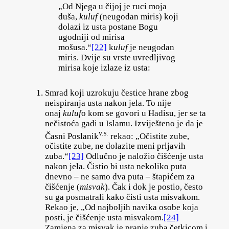
„Od Njega u čijoj je ruci moja
duša,
kuluf
(neugodan miris) koji
dolazi iz usta postane Bogu
ugodniji od mirisa
mošusa.“
[22]
k
uluf
je neugodan
miris. Dvije su vrste uvredljivog
mirisa koje izlaze iz usta:
Smrad koji uzrokuju čestice hrane zbog
neispiranja usta nakon jela. To nije
onaj
kuluf
o kom se govori u Hadisu, jer se ta
nečistoća gadi u Islamu. Izviješteno je da je
v.s.
Časni Poslanik
rekao: „Očistite zube,
očistite zube, ne dolazite meni prljavih
zuba.“
[23]
Odlučno je naložio čišćenje usta
nakon jela. Čistio bi usta nekoliko puta
dnevno – ne samo dva puta – štapićem za
čišćenje (
misvak
). Čak i dok je postio, često
su ga posmatrali kako čisti usta misvakom.
Rekao je, „Od najboljih navika osobe koja
posti, je čišćenje usta misvakom.
[24]
Zamjena za misvak je pranje zuba četkicom i