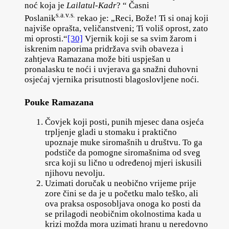
noć koja je
Lailatul-Kadr
? “ Časni
s.a.v.s.
Poslanik
rekao je: „Reci, Bože! Ti si onaj koji
najviše oprašta, veličanstveni; Ti voliš oprost, zato
mi oprosti.“
[30]
Vjernik koji se sa svim žarom i
iskrenim naporima pridržava svih obaveza i
zahtjeva Ramazana može biti uspješan u
pronalasku te noći i uvjerava ga snažni duhovni
osjećaj vjernika prisutnosti blagoslovljene noći.
Pouke Ramazana
Čovjek koji posti, punih mjesec dana osjeća
trpljenje gladi u stomaku i praktično
upoznaje muke siromašnih u društvu. To ga
podstiče da pomogne siromašnima od sveg
srca koji su lično u određenoj mjeri iskusili
njihovu nevolju.
Uzimati doručak u neobično vrijeme prije
zore čini se da je u početku malo teško, ali
ova praksa osposobljava onoga ko posti da
se prilagodi neobičnim okolnostima kada u
krizi možda mora uzimati hranu u neredovno