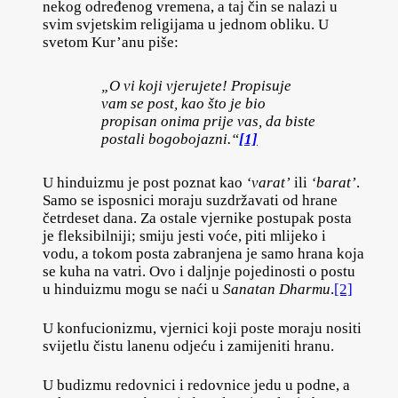
nekog određenog vremena, a taj čin se nalazi u
svim svjetskim religijama u jednom obliku. U
svetom Kur’anu piše:
„O vi koji vjerujete! Propisuje
vam se post, kao što je bio
propisan onima prije vas, da biste
postali bogobojazni.“
[1]
U hinduizmu je post poznat kao
‘varat’
ili
‘barat’
.
Samo se isposnici moraju suzdržavati od hrane
četrdeset dana. Za ostale vjernike postupak posta
je fleksibilniji; smiju jesti voće, piti mlijeko i
vodu, a tokom posta zabranjena je samo hrana koja
se kuha na vatri. Ovo i daljnje pojedinosti o postu
u hinduizmu mogu se naći u
Sanatan Dharmu
.
[2]
U konfucionizmu, vjernici koji poste moraju nositi
svijetlu čistu lanenu odjeću i zamijeniti hranu.
U budizmu redovnici i redovnice jedu u podne, a