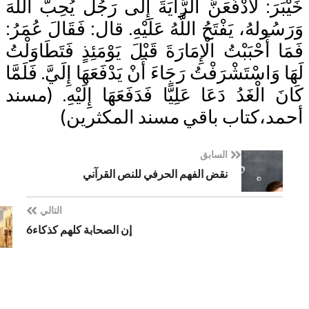
َرَ: لَأَدْفَعَنَّ الرَّايَةَ إِلَى رَجُل يُحِبُّ اللَّهَ
ُولهُ، يَفْتَحُ اللَّهُ عَلَيْهِ. قال: فَقَالَ عُمَرُ:
 أَحْبَبْتُ الْإِمَارَةَ قَبْلَ يَوْمَئِذٍ فَتَطَاوَلْتُ
وَاسْتَشْرَفْتُ رَجَاءَ أَنْ يَدْفَعَهَا إِلَيَّ. فَلَمَّا
 الْغَدُ دَعَا عَلِيًّا فَدَفَعَهَا إِلَيْهِ. (مسند
د،كتاب باقي مسند المكثرين)
السابق
نقض الفهم الحرفي للنص القرآني
التالي
إن الصحابة كلهم كذكاء6