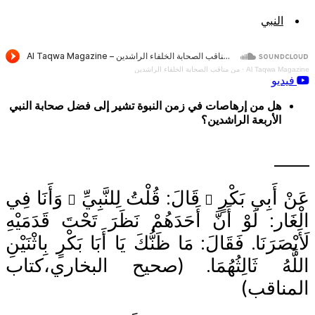
النبي
Al Taqwa M
·
من مناقب الصحابة الخلفاء الراشدين
يو
هل من إرهاصات في زمن النبوة تشير إلى فضل صحابة النبي
الأربعة الراشدين؟
_
أَبِي بَكْرٍ
قَالَ: قُلْتُ لِلنَّبِيِّ
وَأَنَا فِي
ار: لَوْ أَنَّ أَحَدَهُمْ نَظَرَ تَحْتَ قَدَمَيْهِ
صَرَنَا. فَقَالَ: مَا ظَنُّكَ يَا أَبَا بَكْرٍ بِاثْنَيْنِ
َهُ ثَالِثُهُمَا. (صحيح البخاري،كتاب
ناقب)