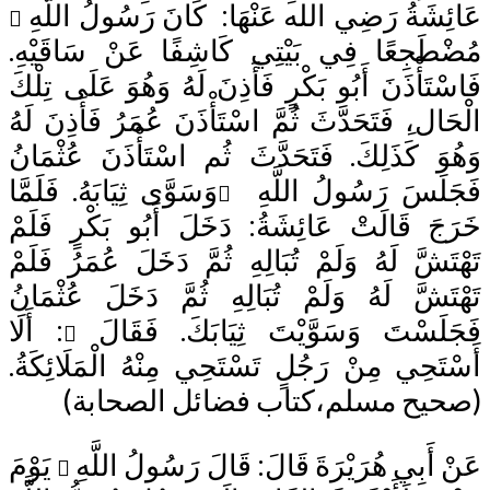
شَةُ رَضِي الله عَنْهَا: كَانَ رَسُولُ اللَّهِ
طَجِعًا فِي بَيْتِي كَاشِفًا عَنْ سَاقَيْهِ.
تَأْذَنَ أَبُو بَكْرٍ فَأَذِنَ لَهُ وَهُوَ عَلَى تِلْكَ
ال،ِ فَتَحَدَّثَ ثُمَّ اسْتَأْذَنَ عُمَرُ فَأَذِنَ لَهُ
َ كَذَلِكَ. فَتَحَدَّثَ ثُم اسْتَأْذَنَ عُثْمَانُ
لَسَ رَسُولُ اللَّهِ
وَسَوَّى ثِيَابَهُ. فَلَمَّا
َ قَالَتْ عَائِشَةُ: دَخَلَ أَبُو بَكْرٍ فَلَمْ
َشَّ لَهُ وَلَمْ تُبَالِهِ ثُمَّ دَخَلَ عُمَرُ فَلَمْ
َشَّ لَهُ وَلَمْ تُبَالِهِ ثُمَّ دَخَلَ عُثْمَانُ
لَسْتَ وَسَوَّيْتَ ثِيَابَكَ. فَقَالَ
: أَلَا
َحِي مِنْ رَجُلٍ تَسْتَحِي مِنْهُ الْمَلَائِكَةُ.
يح مسلم،كتاب فضائل الصحابة)
أَبِي هُرَيْرَةَ قَالَ: قَالَ رَسُولُ اللَّهِ
يَوْمَ