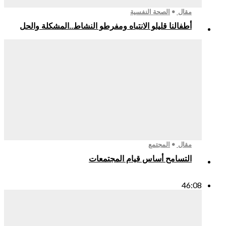
مقال
الصحة النفسية
أطفالنا قليلو الانتباه ومفرطو النشاط..المشكلة والحل
مقال
المجتمع
التسامح أساس قيام المجتمعات
46:08