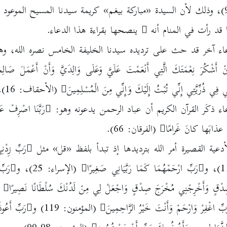
 قد رأت في المنام أنه
ينصحها بقراءة هذا الدعاء.
اء آخر قد حث على ترديده سيدنا الخليفة الخامس نصره الله، و
َنْ أَشْكُرَ نِعْمَتَكَ الَّتِي أَنْعَمْتَ عَلَيَّ وَعَلَى وَالِدَيَّ وَأَنْ أَعْمَلَ صَالِح
ي فِي ذُرِّيَّتِي إِنِّي تُبْتُ إِلَيْكَ وَإِنِّي مِنَ الْمُسْلِمِينَ
(الأحقاف: 16).
ء ذكَر القرآن الكريم أن عباد الرحمن يدعونه وهو:
رَبَّنَا اصْرِفْ ع
نَّ عذابَها كانَ غَرامًا
(الفرقان: 66).
عية القصيرة أمر الله بترديدها إذ تبدأ بلفظ «قل» مثل
رَبِّ زِدْنِ
رَبِّ ارْحَمْهُمَا كَمَا رَبَّيَانِي صَغِيرًا
(الإسراء: 25)، و
رَبِّ
ْقٍ وَأَخْرِجْنِي مُخْرَجَ صِدْقٍ وَاجْعَلْ لِي مِنْ لَدُنْكَ سُلْطَانًا نَصِيرًا
(
بِّ اغْفِرْ وَارْحَمْ وَأَنْتَ خَيْرُ الرَّاحِمِينَ
(المؤمنون: 119) و
رَبِّ أَعُو