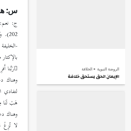
س: هل
ج: نعم
202). وكان سيدنا رسول الله
-الخليفة
بالإكثار 
رَبَّنا أَفر
الروضة النبوية
الخلافة
الإيمان الحق يستحق خلافة
وهناك دع
لتفادي ا
هَبْ لَنَا مِنْ 
وهناك دعا
لا تُزِغْ قُل