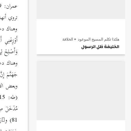
عمران: 9)، وذلك لأن السيدة «مباركة بيغم» كريمة سيدنا المسيح الموعود
تروي أنها
وهناك دع
أَوْزِعْنِي أ
هكذا تكلم المسيح الموعود
الخلافة
الخليفة ظل الرسول
وَأَصْلِحْ لِ
وهناك دعا
جَهَنَّمَ إِ
وبعض الأد
(طه: 115)، و
مُدْخَلَ صِد
81) و
رَ