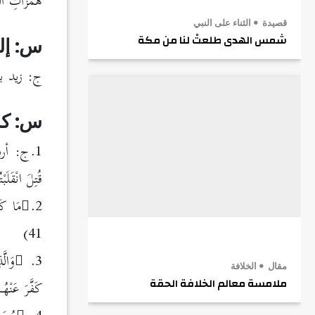
هَمَزَاتِ ال
قصيدة
الثناء على النبي
شمس الهدى طلعتْ لنا من مكة
س: إل
ج: زيد 
س: كم
1.ج: أربع مرات وهي
قُتِلَ انْقَلَب
2.
مَا كَا
41)
3.
وَالّ
مقال
الخلافة
كَفَّرَ عَنْهُم
ملامسة معالم الخلافة الحقة