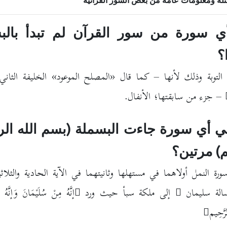
لة ومعلومات عامة من بعض السور القرآنية
 سورة من سور القرآن لم تبدأ بالب
؟
التوبة وذلك لأنها – كما قال «المصلح الموعود» الخليفة الثاني
– جزء من سابقتها؛ الأنفال.
 أي سورة جاءت البسملة (بسم الله ال
م) مرتين؟
رة النمل أولاهما في مستهلها وثانيتهما في الآية الحادية والثلا
سالة سليمان
إلى ملكة سبأ حيث ورد
إنَّهُ مِنْ سُلَيْمَانَ وَإنَّهُ 
رَّحِيم