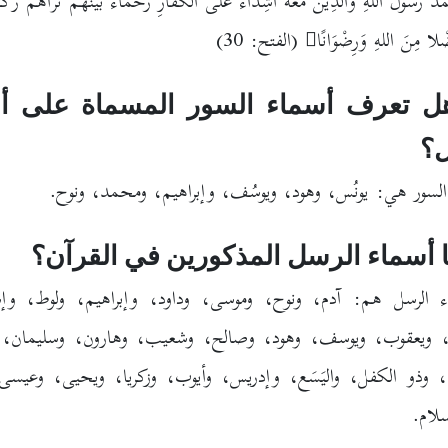
َدٌ رَسُولُ اللهِ وَالَّذِينَ مَعَهُ أَشِدَّاءُ عَلَى الْكُفَّارِ رُحَمَاءُ بَيْنَهُمْ تَرَاهُمْ رُكّ
ضْلا مِنَ اللهِ وَرِضْوَانًا
(الفتح: 30)
 تعرف أسماء السور المسماة على أ
؟
لسور هي: يونُس، وهود، ويوسُف، وإبراهيم، ومحمد، ونوح.
 أسماء الرسل المذكورين في القرآن؟
 الرسل هم: آدم، ونوح، وموسى، وداود، وإبراهيم، ولوط، وإ
ويعقوب، ويوسف، وهود، وصالح، وشعيب، وهارون، وسليمان، 
ن، وذو الكفل، واليَسَع، وإدريس، وأيوب، وزكريا، ويحيى، وعيس
سلام.