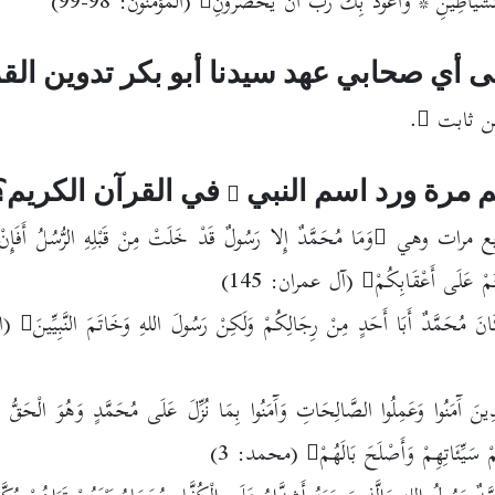
شَّيَاطِينِ * وَأَعُوذُ بِكَ رَبِّ أَنْ يَحْضُرُونِ
(المؤمنون: 98-99)
ى أي صحابي عهد سيدنا أبو بكر تدوين الق
بن ثابت
.
 مرة ورد اسم النبي
في القرآن الكريم؟
وَمَا مُحَمَّدٌ إِلا رَسُولٌ قَدْ خَلَتْ مِنْ قَبْلِهِ الرُّسُلُ أَفَإِن
ْتُمْ عَلَى أَعْقَابِكُمْ
(آل عمران: 145)
نَ مُحَمَّدٌ أَبَا أَحَدٍ مِنْ رِجَالِكُمْ وَلَكِنْ رَسُولَ اللهِ وَخَاتَمَ النَّبِيِّينَ
(ال
َذِينَ آَمَنُوا وَعَمِلُوا الصَّالِحَاتِ وَآَمَنُوا بِمَا نُزِّلَ عَلَى مُحَمَّدٍ وَهُوَ الْحَقُّ م
ْ سَيِّئَاتِهِمْ وَأَصْلَحَ بَالَهُمْ
(محمد: 3)