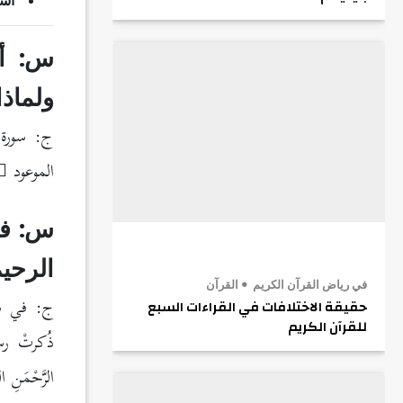
أسئ
س: أي
ولماذا
ج: سورة 
الموعود
س: في
الرحي
في رياض القرآن الكريم
القرآن
ج: في سو
حقيقة الاختلافات في القراءات السبع
للقرآن الكريم
ذُكرتْ ر
الرَّحْمَنِ ال