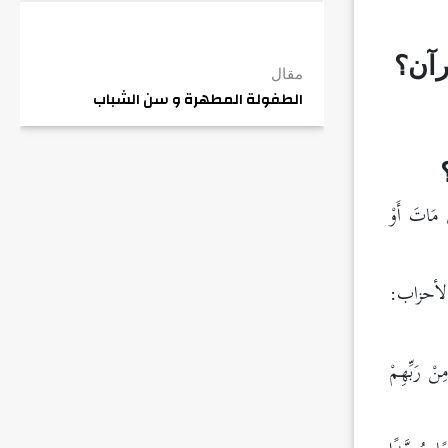
رآن؟
مقال
الطفولة المطهرة و سن الشباب
ْ مَاتَ أَوْ
أحزاب:
ِنْ رَبِّهِمْ