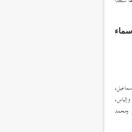
َعًا سُجَّدًا
سماء
سماعيل،
وإلياس،
ى ومحمد