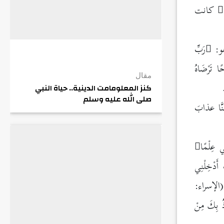
كانت
هو:
رَبِّ
ًا تَرْضَاهُ
مقال
كنز المعلومامت الدينية.. حياة النبي
صلى الله عليه وسلم
َنَّا عذابَ
ي عِلْمًا
 أَدْخِلْنِي
الإسراء:
ذُ بِكَ مِنْ