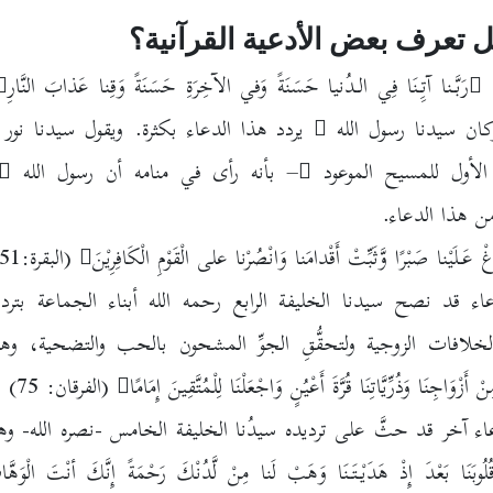
 تعرف بعض الأدعية القرآنية؟
:
رَبَّـنا آتِِـنَا فِي الـدُنيا حَسَنَةً وَفي الآخِرَةِ حَسَنَةً وَقِنا عَذابَ النَّارِ
يردد هذا الدعاء بكثرة. ويقول سيدنا نور
 الأول للمسيح الموعود
– بأنه رأى في منامه أن رسول الله
من هذا الدعاء.
ِغْ عَـلَيْنا صَبْرًا وَّثَبِّتْ أَقْدامَنا وَانْصُرْنا على الْقَوْمِ الْكَافِرِيْنَ
(البقرة:251)
اء قد نصح سيدنا الخليفة الرابع رحمه الله أبناء الجماعة بترديد
لخلافات الزوجية ولتحقُّقِ الجوِّ المشحون بالحب والتضحية، و
أَزْوَاجِنَا وَذُرِّيَّاتِنَا قُرَّةَ أَعْيُنٍ وَاجْعَلْنَا لِلْمُتَّقِينَ إِمَامًا
(الفرقان: 75)
ء آخر قد حثَّ على ترديده سيدُنا الخليفة الخامس -نصره الله- و
ُوبَنَا بَعْدَ إِذْ هَدَيْـتَـنَا وَهَبْ لَنا مِنْ لَّدُنْكَ رَحْمَةً إِنَّكَ أنْتَ الْوَهَّ