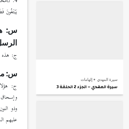
4.
مُحَمّ
يَبْتَغُونَ فَ
س: هل
الرسل
ج: هذه ا
س: ما
سيرة المهدي
إلهامات
ج: هؤلاء
سيرة المهدي – الجزء 2 الحلقة 3
وإسحاق، 
وذو النو
عليهم ال