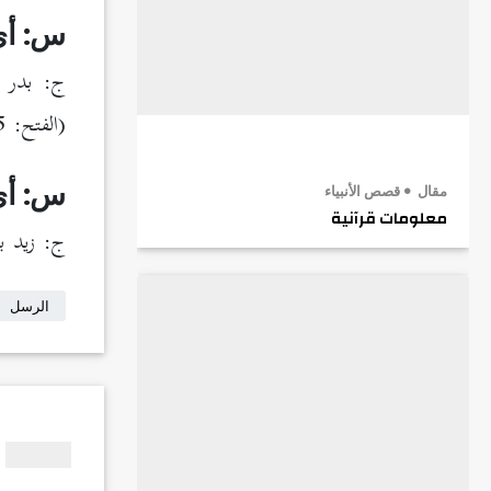
س: أي
(الفتح: 25-28). حُنين (التوبة: 25).
س: أي
مقال
قصص الأنبياء
معلومات قرآنية
ج: زيد ب
الرسل