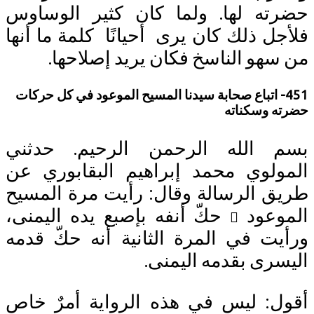
ته لها. ولما كان كثير الوساوس
جل ذلك كان يرى أحيانًا كلمة ما أنها
سهو الناسخ فكان يريد إصلاحها.
45- اتباع صحابة سيدنا المسيح الموعود في كل حركات
ه وسكناته
 الله الرحمن الرحيم. حدثني
ولوي محمد إبراهيم البقابوري عن
ق الرسالة وقال: رأيت مرة المسيح
وعود
حكّ أنفه بإصبع يده اليمنى،
يت في المرة الثانية أنه حكّ قدمه
سرى بقدمه اليمنى.
ل: ليس في هذه الرواية أمرٌ خاص