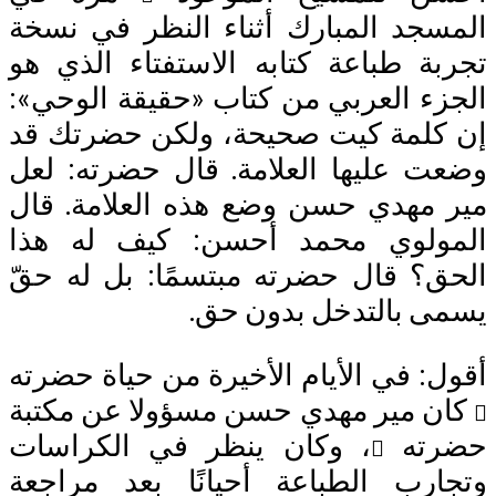
سجد المبارك أثناء النظر في نسخة
بة طباعة كتابه الاستفتاء الذي هو
زء العربي من كتاب «حقيقة الوحي»:
كلمة كيت صحيحة، ولكن حضرتك قد
ت عليها العلامة. قال حضرته: لعل
 مهدي حسن وضع هذه العلامة. قال
ولوي محمد أحسن: كيف له هذا
ق؟ قال حضرته مبتسمًا: بل له حقّ
ى بالتدخل بدون حق.
ل: في الأيام الأخيرة من حياة حضرته
ن مير مهدي حسن مسؤولا عن مكتبة
رته
، وكان ينظر في الكراسات
ارب الطباعة أحيانًا بعد مراجعة