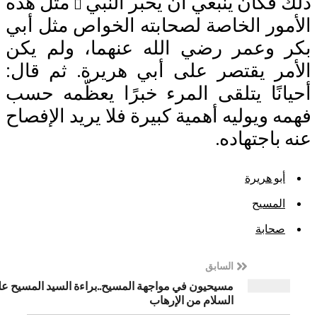
 فكان ينبغي أن يخبر النبي
مثل هذه
مور الخاصة لصحابته الخواص مثل أبي
 وعمر رضي الله عنهما، ولم يكن
مر يقتصر على أبي هريرة. ثم قال:
انًا يتلقى المرء خبرًا يعظّمه حسب
 ويوليه أهمية كبيرة فلا يريد الإفصاح
باجتهاده.
أبو هريرة
المسيح
صحابة
السابق
مسيحيون في مواجهة المسيح..براءة السيد المسيح عليه
السلام من الإرهاب