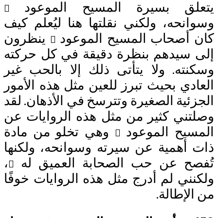
لق بسيرة المسيح الموعود
انحه، ولكني نقلتها هنا ليُعلم كيف
 أصحاب المسيح الموعود
ينظرون
 سيدهم بنظرة دقيقة في كل حركته
نته. ولا يتأتى ذلك إلا بالحب غير
ادي بحيث تبرز للعين مثل هذه الأمور
زئية الصغيرة وتترسخ في الأذهان. لقد
تني كثير من مثل هذه الروايات عن
سيح الموعود
وهي تخلو من مادة
 أهمية عن سيرته وسوانحه، ولكنها
صح عن حب الصحابة العميق له
،
نني لم أدرج مثل هذه الروايات خوفًا
لإطالة.