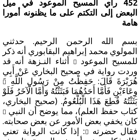
452 رأي المسيح الموعود في ميل
عض إلى التكتم على ما يظنونه أمورا
ة
 الله الرحمن الرحيم. حدثني
ولوي محمد إبراهيم البقابوري أنه ذكر
سيح الموعود
أثناء النـزهة أنه قد
ت رواية في صحيح البخاري عَنْ أَبِي
يْرَةَ قَالَ: حَفِظْتُ مِنْ رَسُولِ اللَّهِ
َيْنِ فَأَمَّا أَحَدُهُمَا فَبَثَثْتُهُ وَأَمَّا الْآخَرُ فَلَوْ
ْتُهُ قُطِعَ هَذَا الْبُلْعُومُ. (صحيح البخاري،
ب حفظ العلم)، مما يوضح أن النبي
 يخفي بعض الأمور عن بعض صحابته.
ل حضرته
: إذا كانت الرواية تعني