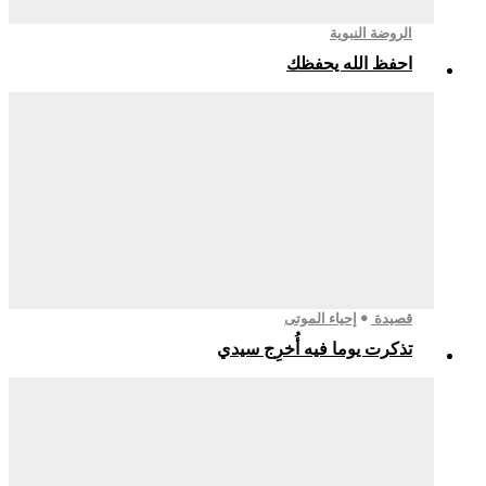
الروضة النبوية
احفظ الله يحفظك
قصيدة
إحياء الموتى
تذكرت يوما فيه أُخرِج سيدي