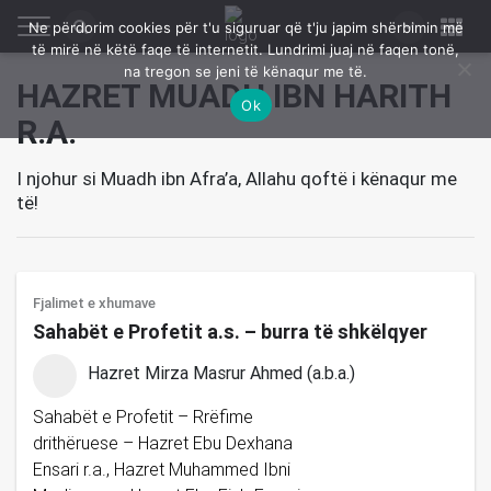
Ne përdorim cookies për t'u siguruar që t'ju japim shërbimin më
të mirë në këtë faqe të internetit. Lundrimi juaj në faqen tonë,
na tregon se jeni të kënaqur me të.
HAZRET MUADH IBN HARITH
Ok
R.A.
I njohur si Muadh ibn Afra’a, Allahu qoftë i kënaqur me
të!
Fjalimet e xhumave
Sahabët e Profetit a.s. – burra të shkëlqyer
Hazret Mirza Masrur Ahmed (a.b.a.)
Sahabët e Profetit – Rrëfime
drithëruese – Hazret Ebu Dexhana
Ensari r.a., Hazret Muhammed Ibni