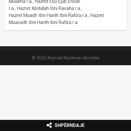
Muslima r.a., Hazret Ebu Ejub Ensari
r.a., Hazret Abdullah Ibni Ravaha r.a.,
Hazret Muadh Ibni Harith Ibni Rafa’a r.a., Hazret
Muavadh Ibni Harith Ibni Rafa’a r.a.
© 2026 Xhemati Musliman Ahmedia
SHPËRNDAJE