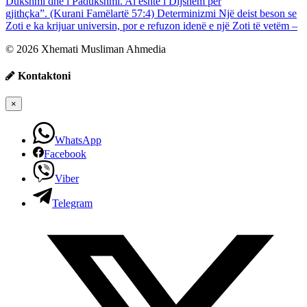
Dukshmi dhe i Padukshmi. Ai është i Dijshëm për
gjithçka”. (Kurani Famëlartë 57:4) Determinizmi Një deist beson se
Zoti e ka krijuar universin, por e refuzon idenë e një Zoti të vetëm –
© 2026 Xhemati Musliman Ahmedia
Kontaktoni
×
WhatsApp
Facebook
Viber
Telegram