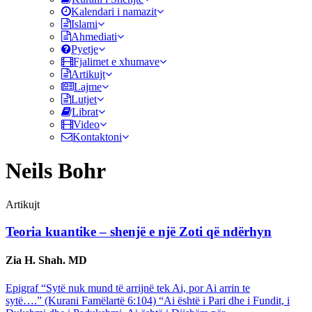
Kalendari i namazit
Islami
Ahmediati
Pyetje
Fjalimet e xhumave
Artikujt
Lajme
Lutjet
Librat
Video
Kontaktoni
Neils Bohr
Artikujt
Teoria kuantike – shenjë e një Zoti që ndërhyn
Zia H. Shah. MD
Epigraf “Sytë nuk mund të arrijnë tek Ai, por Ai arrin te
sytë….” (Kurani Famëlartë 6:104) “Ai është i Pari dhe i Fundit, i