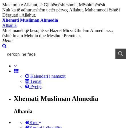
Me emrin e Allahut, të Gjithëmëshirshmit, Mëshirëbërësit.
Nuk ka të adhurueshëm tjetër përveç Allahut, Muhammedi është i
Dërguari i Allahut.
Xhemati Musliman Ahmedia
Albania
Muslimanët që besojnë se Hazret Mirza Ghulam Ahmedi a.s.,
është Imam Mehdiu dhe Mesihu i Premtuar.
Menu
Kalendari i namazit
Temat
Pyetje
Xhemati Musliman Ahmedia
Albania
Kreu
Kurani i Shenjtë