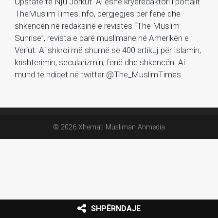
Upstate të Nju Jorkut. Ai ëshë kryeredaktori i portalit
TheMuslimTimes.info, përgjegjës për fenë dhe
shkencën në redaksinë e revistës “The Muslim
Sunrise”, revista e parë muslimane në Amerikën e
Veriut. Ai shkroi më shumë se 400 artikuj për Islamin,
krishterimin, secularizmin, fenë dhe shkencën. Ai
mund të ndiqet në twitter @The_MuslimTimes
© 2026 Xhemati Musliman Ahmedia
SHPËRNDAJE