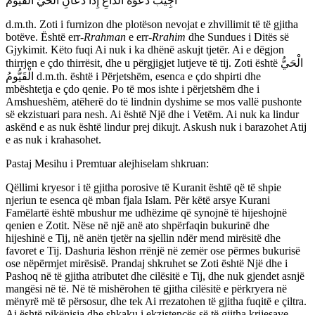
أُجِيبُ دَعْوَةَ الدَّاعِ إِذَا دَعَانِ الْحَيُّ الْقَيُّومُ
d.m.th. Zoti i furnizon dhe plotëson nevojat e zhvillimit të të gjitha
botëve. Është err-
Rrahman
e err-
Rrahim
dhe Sundues i Ditës së
Gjykimit. Këto fuqi Ai nuk i ka dhënë askujt tjetër. Ai e dëgjon
thirrjen e çdo thirrësit, dhe u përgjigjet lutjeve të tij. Zoti është الْحَيُّ
الْقَيُّومُ d.m.th. është i Përjetshëm, esenca e çdo shpirti dhe
mbështetja e çdo qenie. Po të mos ishte i përjetshëm dhe i
Amshueshëm, atëherë do të lindnin dyshime se mos vallë pushonte
së ekzistuari para nesh. Ai është Një dhe i Vetëm. Ai nuk ka lindur
askënd e as nuk është lindur prej dikujt. Askush nuk i barazohet Atij
e as nuk i krahasohet.
Pastaj Mesihu i Premtuar alejhiselam shkruan:
Qëllimi kryesor i të gjitha porosive të Kuranit është që të shpie
njeriun te esenca që mban fjala Islam. Për këtë arsye Kurani
Famëlartë është mbushur me udhëzime që synojnë të hijeshojnë
qenien e Zotit. Nëse në një anë ato shpërfaqin bukurinë dhe
hijeshinë e Tij, në anën tjetër na sjellin ndër mend mirësitë dhe
favoret e Tij. Dashuria lëshon rrënjë në zemër ose përmes bukurisë
ose nëpërmjet mirësisë. Prandaj shkruhet se Zoti është Një dhe i
Pashoq në të gjitha atributet dhe cilësitë e Tij, dhe nuk gjendet asnjë
mangësi në të. Në të mishërohen të gjitha cilësitë e përkryera në
mënyrë më të përsosur, dhe tek Ai rrezatohen të gjitha fuqitë e çiltra.
Ai është pikënisja dhe shkaku i ekzistencës së të gjitha krijesave,