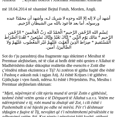
Ahmedi
, kryetari botëror i Xhematit Musliman Ahmedia
më 18.04.2014 në xhaminë Bejtul Futuh, Morden, Angli.
أشهد أن لا إله إلا الله وحده لا شريك لـه، وأشهد أن محمّدًا عبده
ورسوله. أما بعد فأعوذ بالله من الشيطان الرّجيم.
]بسْمِ الله الرَّحْمَن الرَّحيم* الْحَمْدُ لله رَبِّ الْعَالَمينَ * الرَّحْمَن
الرَّحيم * مَالك يَوْم الدِّين * إيَّاكَ نَعْبُدُ وَإيَّاكَ نَسْتَعينُ * اهْدنَا الصِّرَاطَ
الْمُسْتَقيمَ * صِرَاط الَّذِينَ أَنْعَمْتَ عَلَيْهِمْ غَيْر الْمَغْضُوب عَلَيْهمْ وَلا
الضَّالِّينَ[، آمين.
Sot do t’ju parashtroj disa fragmente nga shkrimet e Mesihut të
Premtuar alejhiselam, në të cilat ai hedh dritë mbi qenien e Allahut të
Madhërishëm duke shkoqitur realitetin dhe esencën e Zotit dhe
ç’rëndësi mban ekzistenca e Tij? Ai zotëron të gjitha fuqitë dhe është
i Pashoq e askush nuk i ngjan Atij. Ai është Krijues i të gjithëve.
Gjithçkaje i vjen fundi, ndërsa Ai është i Përjetshëm. Pra, Mesihu i
Premtuar alejhiselam shkruan:
“Mjeti, nëpërmjet të cilit njeriu mund të arrijë Zotin e gjithësisë,
tashmë është vetëm qenia e të Dërguarit të Allahut s.a.v.s. Vetëm me
ndërmjetësinë e tij, robi mund ta zbulojë atë Zot, i cili është i
Pashembullt si në hijeshi po edhe në mirësi. Për t’i dëshmuar
shfaqjen e fuqive të Tij, nevojitet që t’i nënshtrohemi përulësisht e ta
adhurojmë vetëm Atë. Kur njeriu i përgjigjet këtij kushti, atëherë