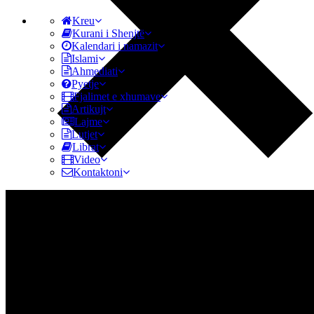
Kreu
Kurani i Shenjtë
Kalendari i namazit
Islami
Ahmediati
Pyetje
Fjalimet e xhumave
Artikujt
Lajme
Lutjet
Librat
Video
Kontaktoni