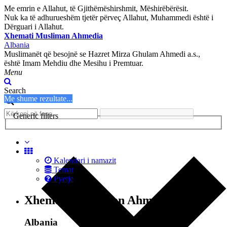
Me emrin e Allahut, të Gjithëmëshirshmit, Mëshirëbërësit.
Nuk ka të adhurueshëm tjetër përveç Allahut, Muhammedi është i
Dërguari i Allahut.
Xhemati Musliman Ahmedia
Albania
Muslimanët që besojnë se Hazret Mirza Ghulam Ahmedi a.s.,
është Imam Mehdiu dhe Mesihu i Premtuar.
Menu
Search
Me shume rezultate...
Generic filters
Kalendari i namazit
Temat
Pyetje
Xhemati Musliman Ahmedia
Albania