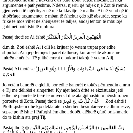
argumentet e pathyeshme. Ndërsa, njeriu që ndjek një Zot të rremë,
gjen veten të ngërthyer në një koklavitje të madhe. Ai në vend që të
shpërfaqë argumentet, e mban të fshehur çdo gjë absurde, sepse ka
frikë të mos vihet në shënjestër të talljes, andaj tenton të mbulojë
gabimet botërisht të njohura.
Pastaj thotë se Ai është الْمُهَيْمِنُ الْعَزِيزُ الْجَبَّارُ الْمُتَكَبِّرُ
d.m.th. Zoti është Ai i cili ka krijuar jo vetëm trupat por edhe
shpirtrat. Ai i jep fëmijës tiparet dalluese, kur ai është akoma në
mitrën e nënës. Të gjithë emrat e bukur i takojnë vetëm Atij.
Pastaj Ai thotë se ۚ يُسَبِّحُ لَهُ مَا فِي السَّمَاوَاتِ وَالْأَرْضِۖ وَهُوَ الْعَزِيزُ
الْحَكِيمُ
Jo vetëm banorët e qiellit, por edhe banorët e tokës përmendin emrin
e Tij me dëlirësi e sinqeritet. Ky ajet hedh dritë se ekzistuaka jetë
edhe në planetë të tjerë të universit dhe ata gjithashtu u nënshtrohen
porosive të Zotit. Pastaj thotë se عَلَىٰ كُلِّ شَيْءٍ قَدِيرٌ. Zoti është i
Plotfuqishëm dhe kjo deklaratë u shërben besimtarëve e adhuruesve,
sepse po të ishte i Pafuqishëm dhe i dobët, atëherë çfarë pritshmërie
do të kishin ata prej Tij.
Pastaj thotë رَبِّ الْعَالَمِينَ ﴿﴾ الرَّحْمَـٰنِ الرَّحِيمِ ﴿﴾مَالِكِ يَوْمِ الدِّينِ ﴿﴾