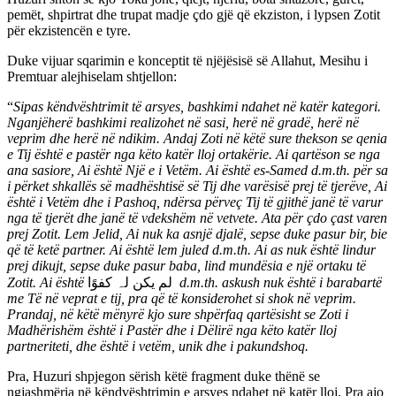
pemët, shpirtrat dhe trupat madje çdo gjë që ekziston, i lypsen Zotit
për ekzistencën e tyre.
Duke vijuar sqarimin e konceptit të njëjësisë së Allahut, Mesihu i
Premtuar alejhiselam shtjellon:
“
Sipas këndvështrimit të arsyes, bashkimi ndahet në katër kategori.
Nganjëherë bashkimi realizohet në sasi, herë në gradë, herë në
veprim dhe herë në ndikim. Andaj Zoti në këtë sure thekson se qenia
e Tij është e pastër nga këto katër lloj ortakërie. Ai qartëson se nga
ana sasiore, Ai është Një e i Vetëm. Ai është es-Samed d.m.th. për sa
i përket shkallës së madhështisë së Tij dhe varësisë prej të tjerëve, Ai
është i Vetëm dhe i Pashoq, ndërsa përveç Tij të gjithë janë të varur
nga të tjerët dhe janë të vdekshëm në vetvete. Ata për çdo çast varen
prej Zotit. Lem Jelid, Ai nuk ka asnjë djalë, sepse duke pasur bir, bie
që të ketë partner. Ai është lem juled d.m.th. Ai as nuk është lindur
prej dikujt, sepse duke pasur baba, lind mundësia e një ortaku të
Zotit. Ai është
لم یکن لہ کفوًا
d.m.th. askush nuk është i barabartë
me Të në veprat e tij, pra që të konsiderohet si shok në veprim.
Prandaj, në këtë mënyrë kjo sure shpërfaq qartësisht se Zoti i
Madhërishëm është i Pastër dhe i Dëlirë nga këto katër lloj
partneriteti, dhe është i vetëm, unik dhe i pakundshoq.
Pra, Huzuri shpjegon sërish këtë fragment duke thënë se
ngjashmëria në këndvështrimin e arsyes ndahet në katër lloj. Pra ajo