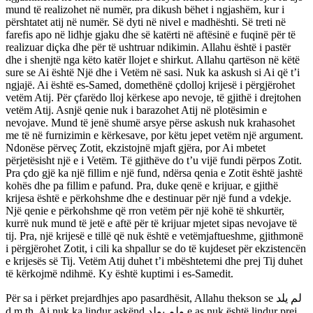
mund të realizohet në numër, pra dikush bëhet i ngjashëm, kur i
përshtatet atij në numër. Së dyti në nivel e madhështi. Së treti në
farefis apo në lidhje gjaku dhe së katërti në aftësinë e fuqinë për të
realizuar diçka dhe për të ushtruar ndikimin. Allahu është i pastër
dhe i shenjtë nga këto katër llojet e shirkut. Allahu qartëson në këtë
sure se Ai është Një dhe i Vetëm në sasi. Nuk ka askush si Ai që t’i
ngjajë. Ai është es-Samed, domethënë çdolloj krijesë i përgjërohet
vetëm Atij. Për çfarëdo lloj kërkese apo nevoje, të gjithë i drejtohen
vetëm Atij. Asnjë qenie nuk i barazohet Atij në plotësimin e
nevojave. Mund të jenë shumë arsye përse askush nuk krahasohet
me të në furnizimin e kërkesave, por këtu jepet vetëm një argument.
Ndonëse përveç Zotit, ekzistojnë mjaft gjëra, por Ai mbetet
përjetësisht një e i Vetëm. Të gjithëve do t’u vijë fundi përpos Zotit.
Pra çdo gjë ka një fillim e një fund, ndërsa qenia e Zotit është jashtë
kohës dhe pa fillim e pafund. Pra, duke qenë e krijuar, e gjithë
krijesa është e përkohshme dhe e destinuar për një fund a vdekje.
Një qenie e përkohshme që rron vetëm për një kohë të shkurtër,
kurrë nuk mund të jetë e aftë për të krijuar mjetet sipas nevojave të
tij. Pra, një krijesë e tillë që nuk është e vetëmjaftueshme, gjithmonë
i përgjërohet Zotit, i cili ka shpallur se do të kujdeset për ekzistencën
e krijesës së Tij. Vetëm Atij duhet t’i mbështetemi dhe prej Tij duhet
të kërkojmë ndihmë. Ky është kuptimi i es-Samedit.
Për sa i përket prejardhjes apo pasardhësit, Allahu thekson se لم یلد
d.m.th. Ai nuk ka lindur askënd ولم یولد e as nuk është lindur prej