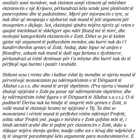
analizës sonë mendore, nuk ekziston asnjë element që mbështet
ekzistencën e një Krijuesi, përkundrazi këto sende janë plotësisht të
panevojshme dhe të padobishme. Mjerë për injorancën e tyre, se
nuk dinë që mospasja e njohurisë nuk mund të jetë argument për
mosqenien e diçkaje. Sot, ekzistojnë qindra mijëra njerëz që veten e
quajnë intelektual të shkëlqyer apo ndër filozof më të mirë, dhe
mohojnë kategorikisht ekzistencën e Zotit. Dihet se po të kishin
gjetur një argument të pathyeshëm mendor, ata kurrë nuk do t’i
kundërviheshin qenies së Zotit. Andaj, duke hipur në anijen e
filozofëve, askush nuk mund të dalë nga furtuna e dyshimeve,
përkundrazi ai është destinuar për t’u mbytur dhe kurrë nuk do të
përfitojë nga burimi i pastër i teuhidit.
Shikoni sesa i rreme dhe i kalbur është ky mendim se njeriu mund të
përvetësojë monoteizmin pa ndërmjetësimin e të Dërguarit të
Allahut s.a.v.s. dhe mund të arrijë shpëtimin. (Pra njeriu s’mund të
zbulojë njëjësinë e Zotit pa pasur një ndërmjetësim shpirtëror, dhe
ky ndërmjetësim është figura e të Dërguarit të Allahut s.a.v.s.). O të
paditurit! Derisa nuk ka bindje të sinqertë mbi qenien e Zotit, si
vallë mund të ekzistojë besimi në njëjësinë e Tij. Ta dini se
monoteizmi i vërtetë mund të përftohet vetëm ndërmjet Profetit,
ashtu sikur Profeti ynë, paqja e mëshira e Zotit qofshin mbi të, i
bindi ateistët arabë dhe të pafetë për ekzistencën e Zotit, duke u
shfaqur mijëra shenja qiellor, madje edhe sot e kësaj dite ndjekësit e
tij të sinqertë parashtrojnë këto argumente para mosbesimtarëve. E