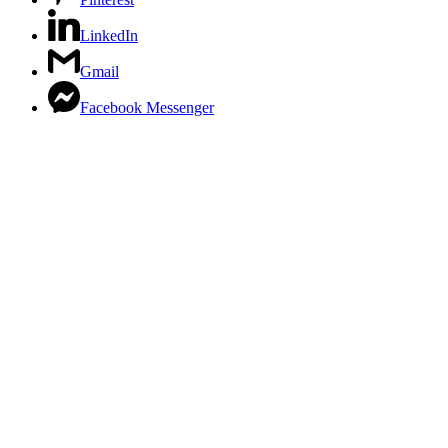
LinkedIn
Gmail
Facebook Messenger
Close
this
module
Kupto qartë domethënien e
Kuranit
Mësime pa pagesë për shpjegimin e Kuranit
Shtype butonin
WhatsApp
për t'u regjistruar.
Nëse nuk e do, shtype "x" ose jashtë kuadratit.
WhatsApp