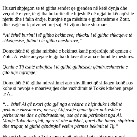
Huzuri shpjegon se të gjitha sendet që gjenden në këtë dynja dhe
veçoritë e tyre, të gjitha bukuritë dhe hijeshitë që ngjallin kënaqësi te
njeriu dhe i falin ëndje, burojnë nga mëshira e gjithanshme e Zotit,
dhe asgjë nuk privohet prej saj. Ai vijon duke shkruar:
“Ai është burimi i të gjitha bekimeve; shkaku i të gjitha shkaqeve të
shkëlqesisë; fillimi i të gjitha mëshirave;”
Domethënë të gjitha mirësitë e bekimet kanë prejardhje në qenien e
Zotit. Ai është arsyeja e të gjitha dritave dhe ama e lumit të mëshirës.
Qenia e Tij është mbajtësi i të gjithë gjithësisë; qëndrueshmëria e
çdo ulje-ngritjeje;
Domethënë të gjitha ndryshimet apo zhvillimet që shfaqen kohë pas
kohe si nevoja e mbarëvajtjes dhe vazhdimit të Tokës kthehen prapë
te Ai.
“… është Ai që nxori çdo gjë nga errësira e hiçit duke i dhënë
petkun e ekzistencës; përveç Atij asnjë qenie tjetër nuk është e
përhershme dhe e qëndrueshme, ose që nuk përfitohet nga Ai.
Madje Toka dhe qiejt, njerëzit dhe kafshët, gurët dhe bimët, shpirtrat
dhe trupat, të gjithë qëndrojnë vetëm përmes bekimit të Tij.”
Huzuri shton se kjo Toka jonë, qiejt, njeriu, bota shtazore, gurët,