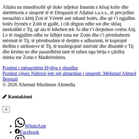
Allahu na mundësoftë që duke ndjekur Imamin e kësaj kohe dhe
shërbëtorin e sinqertë të të Dërguarit të Allahut s.a.v.s., të përcjellim
mesazhin e këtij Zoti të Vërtetë anë mbanë botës, dhe që t’i ngjallim
botës frymën e Zotit të gjallë, i cili dëgjon edhe sot dhe shfaq
mrekullitë e Tij, që ata të kthehen tek Ai dhe t’i drejtohen vetëm Atij.
Le të ringjallim edhe ne lidhjet tona me Zotin dhe t’i përmbahemi
mësimit të Tij, të përmbushim të drejtën e adhurimit, të kuptojnë
thelbin e atributeve të Tij, të trashëgojmë mirësitë dhe dhuntitë e Tij
dhe kështu ne dhe pasardhësit tanë të ruhen nga bërja e çdolloj
shirku me Zotin e Madhërishëm.
Postimi i mëparshëm
Hytbja e shpallur
Postimi vijues
Ndërroi jetë një ahmedian i sinqertë: Mehmud Ahmed
Bengali
© 2026 Xhemati Musliman Ahmedia
Kontaktoni
×
WhatsApp
Facebook