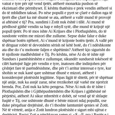
vatrat e tyre për një vend tjetër, atëherë monarkia pushon së
ekzistuari dhe përmbyset. E kështu thatësira e prek vendin atëherë si
do të mblidhen taksat. Po nëse populli e pyet se çfarë e dallon nga të
tjerët dhe çfarë ka më shumë se ata, atëherë a vallë mund të provojë
ai aftësinë e tij? Pra, sundimi i Zotit nuk është i tillë. Ai mund të
përdhosë gjithë vendin sa hap e mbyll sytë, dhe mund të krijojë një
popull tjetër. Po të mos ishte Ai Krijues dhe i Plotfuqishëm, do të
sundonte vetëm me mizori dhe zullume. Sepse duke falur e duke
shpëtuar botën njëherë, Ai s’mund të krijonte botën tjetër. A vallë për
të dërguar robër të devotshëm sërish në këtë botë, do t’i ndëshkonte
ata dhe do t’u mohonte faljen e shpëtimin? Atëherë kjo sigurisht do
të njolloste madhështinë e Tij. Po kështu, nëse Ai do të ishte një
Sundues i pamëshirshëm e zullumqar, sikundër sunduesit tokësorë të
cilët hartojnë ligje për vendin e tyre, inatosen dhe indinjohen për
çështjet fare të parëndësishme, dhe për t’i arritur interesat e tyre, kur
shohin se nuk kanë qare ushtruar dhunë e mizori, atëherë i
konsiderojnë plotësisht legjitime. Sipas ligjit të shtetit, për të shpëtuar
një anije, nuk ka asnjë zarar, nëse rrezikohet një varkë me njerëzit
brenda. Por, Zoti nuk ka këto pengesa. Nëse Ai nuk do të ishte i
Plotfuqishëm dhe i Gjithëpushtetshëm dhe Krijues i gjithësisë në
përjetësi, atëherë Ai sikur mbretërit e dobët, në vend që të shfaqte
fuqitë e Tij, ose ushtronte dhunë e bënte mizori ndaj popullit, ose
duke përqafuar drejtësinë, do t’i thoshte lamtumirë qenies së Zotit.
Në të vërtetë, anija e Zotit lundron plotësisht e sigurt mbi ujërat e
drejtësisë. Pastaj Zoti e përshkruan veten si السلام, pra i Pastër e i