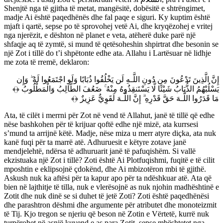
Shenjtë nga të gjitha të metat, mangësitë, dobësitë e shtrëngimet,
madje Ai është paqedhënës dhe fal paqe e siguri. Ky kuptim është
mjaft i qartë, sepse po të sprovohej vetë Ai, dhe kryqëzohej e vritej
nga njerëzit, e dështon në planet e veta, atëherë duke parë një
shfaqje aq të zymtë, si mund të qetësoheshin shpirtrat dhe besonin se
një Zot i tillë do t’i shpëtonte edhe ata. Allahu i Lartësuar në lidhje
me zota të rremë, deklaron:
إِنَّ الَّذِينَ تَدْعُونَ مِن دُونِ اللَّـهِ لَن يَخْلُقُوا ذُبَابًا وَلَوِ اجْتَمَعُوا لَهُ ۖ وَإِن
يَسْلُبْهُمُ الذُّبَابُ شَيْئًا لَّا يَسْتَنقِذُوهُ مِنْهُ ۚ ضَعُفَ الطَّالِبُ وَالْمَطْلُوبُ ﴿﴾
مَا قَدَرُوا اللَّـهَ حَقَّ قَدْرِهِ ۗ إِنَّ اللَّـهَ لَقَوِيٌّ عَزِيزٌ ﴿﴾
Ata, të cilët i merrni për Zot në vend të Allahut, janë të tillë që edhe
nëse bashkohen për të krijuar qoftë edhe një mizë, ata kurrsesi
s’mund ta arrijnë këtë. Madje, nëse miza u merr atyre diçka, ata nuk
kanë fuqi për ta marrë atë. Adhuruesit e këtyre zotave janë
mendjelehtë, ndërsa të adhuruarit janë të pafuqishëm. Si vallë
ekzistuaka një Zot i tillë? Zoti është Ai Plotfuqishmi, fuqitë e të cilit
mposhtin e eklipsojnë çdokënd, dhe Ai mbizotëron mbi të gjithë.
Askush nuk ka aftësi për ta kapur apo për ta ndëshkuar atë. Ata që
bien në lajthitje të tilla, nuk e vlerësojnë as nuk njohin madhështinë e
Zotit dhe nuk dinë se si duhet të jetë Zoti? Zoti është paqedhënësi
dhe parashtron dëshmi dhe argumente për atributet dhe monoteizmit
të Tij. Kjo tregon se njeriu që beson në Zotin e Vërtetë, kurrë nuk
turpërohet në asnjë kuvend e as para Zotit, sepse mbështetet nga