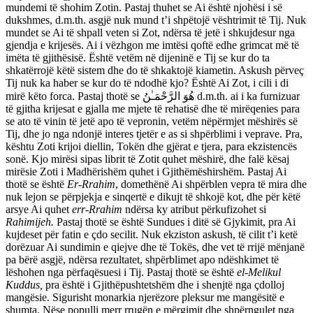
mundemi të shohim Zotin. Pastaj thuhet se Ai është njohësi i së
dukshmes, d.m.th. asgjë nuk mund t’i shpëtojë vështrimit të Tij. Nuk
mundet se Ai të shpall veten si Zot, ndërsa të jetë i shkujdesur nga
gjendja e krijesës. Ai i vëzhgon me imtësi qoftë edhe grimcat më të
imëta të gjithësisë. Është vetëm në dijeninë e Tij se kur do ta
shkatërrojë këtë sistem dhe do të shkaktojë kiametin. Askush përveç
Tij nuk ka haber se kur do të ndodhë kjo? Është Ai Zot, i cili i di
mirë këto forca. Pastaj thotë se هُوَ الرَّحْمَـٰنُ d.m.th. ai i ka furnizuar
të gjitha krijesat e gjalla me mjete të rehatisë dhe të mirëqenies para
se ato të vinin të jetë apo të vepronin, vetëm nëpërmjet mëshirës së
Tij, dhe jo nga ndonjë interes tjetër e as si shpërblimi i veprave. Pra,
kështu Zoti krijoi diellin, Tokën dhe gjërat e tjera, para ekzistencës
sonë. Kjo mirësi sipas librit të Zotit quhet mëshirë, dhe falë kësaj
mirësie Zoti i Madhërishëm quhet i Gjithëmëshirshëm. Pastaj Ai
thotë se është
Er-Rrahim
, domethënë Ai shpërblen vepra të mira dhe
nuk lejon se përpjekja e sinqertë e dikujt të shkojë kot, dhe për këtë
arsye Ai quhet ­
err-Rrahim
ndërsa ky atribut përkufizohet si
Rahimijeh.
Pastaj thotë se është Sundues i ditë së Gjykimit, pra Ai
kujdeset për fatin e çdo secilit. Nuk ekziston askush, të cilit t’i ketë
dorëzuar Ai sundimin e qiejve dhe të Tokës, dhe vet të rrijë mënjanë
pa bërë asgjë, ndërsa rezultatet, shpërblimet apo ndëshkimet të
lëshohen nga përfaqësuesi i Tij. Pastaj thotë se është
el-Melikul
Kuddus,
pra është i Gjithëpushtetshëm dhe i shenjtë nga çdolloj
mangësie. Sigurisht monarkia njerëzore pleksur me mangësitë e
shumta. Nëse populli merr rrugën e mërgimit dhe shpërngulet nga