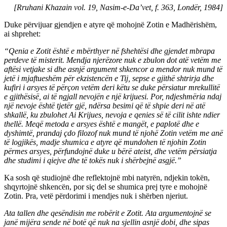
[Rruhani Khazain vol. 19, Nasim-e-Da’vet, f. 363, Londër, 1984]
Duke përvijuar gjendjen e atyre që mohojnë Zotin e Madhërishëm,
ai shprehet:
“Qenia e Zotit është e mbërthyer në fshehtësi dhe gjendet mbrapa
perdeve të misterit. Mendja njerëzore nuk e zbulon dot atë vetëm me
aftësi vetjake si dhe asnjë argument shkencor a mendor nuk mund të
jetë i mjaftueshëm për ekzistencën e Tij, sepse e gjithë shtrirja dhe
kufiri i arsyes të përçon vetëm deri këtu se duke përsiatur mrekullitë
e gjithësisë, ai të ngjall nevojën e një krijuesi. Por, ndjeshmëria ndaj
një nevoje është tjetër gjë, ndërsa besimi që të shpie deri në atë
shkallë, ku zbulohet Ai Krijues, nevoja e qenies së të cilit ishte ndier
thellë. Meqë metoda e arsyes është e mangët, e paplotë dhe e
dyshimtë, prandaj çdo filozof nuk mund të njohë Zotin vetëm me anë
të logjikës, madje shumica e atyre që mundohen të njohin Zotin
përmes arsyes, përfundojnë duke u bërë ateist, dhe vetëm përsiatja
dhe studimi i qiejve dhe të tokës nuk i shërbejnë asgjë.”
Ka sosh që studiojnë dhe reflektojnë mbi natyrën, ndjekin tokën,
shqyrtojnë shkencën, por siç del se shumica prej tyre e mohojnë
Zotin. Pra, vetë përdorimi i mendjes nuk i shërben njeriut.
Ata tallen dhe qesëndisin me robërit e Zotit. Ata argumentojnë se
janë mijëra sende në botë që nuk na sjellin asnjë dobi, dhe sipas