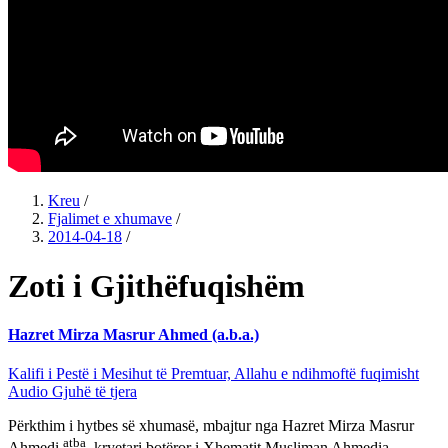
Kreu
/
Fjalimet e xhumave
/
2014-04-18
/
Zoti i Gjithëfuqishëm
Hazret Mirza Masrur Ahmed (a.b.a.)
Kalifi i Pestë i Mesihut të Premtuar, Allahu e ndihmoftë fuqimisht
Audio
Gjuhë të tjera
Përkthim i hytbes së xhumasë, mbajtur nga Hazret Mirza Masrur
atba