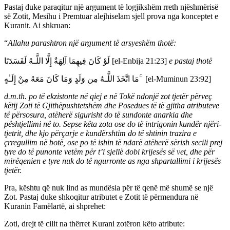
Pastaj duke paraqitur një argument të logjikshëm rreth njëshmërisë
së Zotit, Mesihu i Premtuar alejhiselam sjell prova nga konceptet e
Kuranit. Ai shkruan:
“
Allahu parashtron një argument të arsyeshëm thotë:
لَوْ كَانَ فِيهِمَا آلِهَةٌ إِلَّا اللَّـهُ لَفَسَدَتَا [el-Enbija 21:23]
e pastaj thotë
مَا اتَّخَذَ اللَّـهُ مِن وَلَدٍ وَمَا كَانَ مَعَهُ مِنْ إِلَـٰهٍ ۚ [el-Muminun 23:92]
d.m.th. po të ekzistonte në qiej e në Tokë ndonjë zot tjetër përveç
këtij Zoti të Gjithëpushtetshëm dhe Posedues të të gjitha atributeve
të përsosura, atëherë sigurisht do të sundonte anarkia dhe
pështjellimi në to. Sepse këta zota ose do të intrigonin kundër njëri-
tjetrit, dhe kjo përçarje e kundërshtim do të shtinin trazira e
çrregullim në botë, ose po të ishin të ndarë atëherë sërish secili prej
tyre do të punonte vetëm për t’i sjellë dobi krijesës së vet, dhe për
mirëqenien e tyre nuk do të ngurronte as nga shpartallimi i krijesës
tjetër.
Pra, kështu që nuk lind as mundësia për të qenë më shumë se një
Zot. Pastaj duke shkoqitur atributet e Zotit të përmendura në
Kuranin Famëlartë, ai shprehet:
Zoti, drejt të cilit na thërret Kurani zotëron këto atribute: