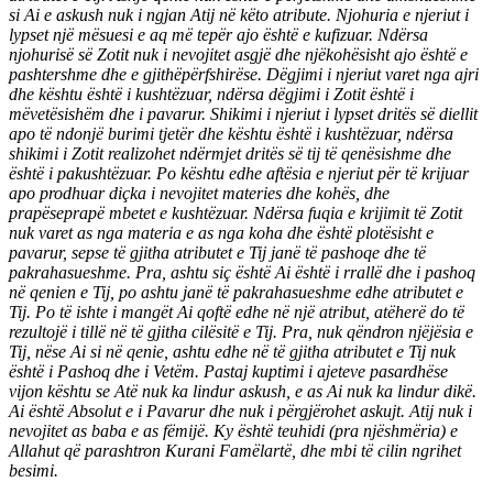
si Ai e askush nuk i ngjan Atij në këto atribute. Njohuria e njeriut i
lypset një mësuesi e aq më tepër ajo është e kufizuar. Ndërsa
njohurisë së Zotit nuk i nevojitet asgjë dhe njëkohësisht ajo është e
pashtershme dhe e gjithëpërfshirëse. Dëgjimi i njeriut varet nga ajri
dhe kështu është i kushtëzuar, ndërsa dëgjimi i Zotit është i
mëvetësishëm dhe i pavarur. Shikimi i njeriut i lypset dritës së diellit
apo të ndonjë burimi tjetër dhe kështu është i kushtëzuar, ndërsa
shikimi i Zotit realizohet ndërmjet dritës së tij të qenësishme dhe
është i pakushtëzuar. Po kështu edhe aftësia e njeriut për të krijuar
apo prodhuar diçka i nevojitet materies dhe kohës, dhe
prapëseprapë mbetet e kushtëzuar. Ndërsa fuqia e krijimit të Zotit
nuk varet as nga materia e as nga koha dhe është plotësisht e
pavarur, sepse të gjitha atributet e Tij janë të pashoqe dhe të
pakrahasueshme. Pra, ashtu siç është Ai është i rrallë dhe i pashoq
në qenien e Tij, po ashtu janë të pakrahasueshme edhe atributet e
Tij. Po të ishte i mangët Ai qoftë edhe në një atribut, atëherë do të
rezultojë i tillë në të gjitha cilësitë e Tij. Pra, nuk qëndron njëjësia e
Tij, nëse Ai si në qenie, ashtu edhe në të gjitha atributet e Tij nuk
është i Pashoq dhe i Vetëm. Pastaj kuptimi i ajeteve pasardhëse
vijon kështu se Atë nuk ka lindur askush, e as Ai nuk ka lindur dikë.
Ai është Absolut e i Pavarur dhe nuk i përgjërohet askujt. Atij nuk i
nevojitet as baba e as fëmijë. Ky është teuhidi (pra njëshmëria) e
Allahut që parashtron Kurani Famëlartë, dhe mbi të cilin ngrihet
besimi.