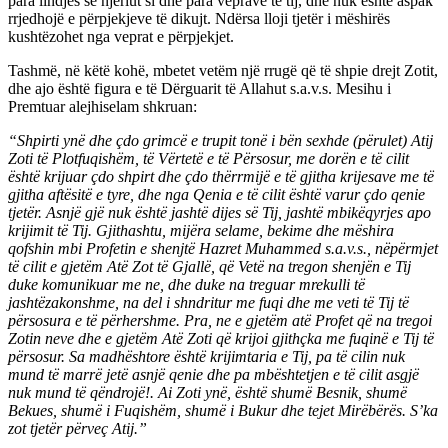
para lindjes së njeriut si dhe para veprave të tij, dhe nuk është aspak
rrjedhojë e përpjekjeve të dikujt. Ndërsa lloji tjetër i mëshirës
kushtëzohet nga veprat e përpjekjet.
Tashmë, në këtë kohë, mbetet vetëm një rrugë që të shpie drejt Zotit,
dhe ajo është figura e të Dërguarit të Allahut s.a.v.s. Mesihu i
Premtuar alejhiselam shkruan:
“Shpirti ynë dhe çdo grimcë e trupit tonë i bën sexhde (përulet) Atij
Zoti të Plotfuqishëm, të Vërtetë e të Përsosur, me dorën e të cilit
është krijuar çdo shpirt dhe çdo thërrmijë e të gjitha krijesave me të
gjitha aftësitë e tyre, dhe nga Qenia e të cilit është varur çdo qenie
tjetër. Asnjë gjë nuk është jashtë dijes së Tij, jashtë mbikëqyrjes apo
krijimit të Tij. Gjithashtu, mijëra selame, bekime dhe mëshira
qofshin mbi Profetin e shenjtë Hazret Muhammed s.a.v.s., nëpërmjet
të cilit e gjetëm Atë Zot të Gjallë, që Vetë na tregon shenjën e Tij
duke komunikuar me ne, dhe duke na treguar mrekulli të
jashtëzakonshme, na del i shndritur me fuqi dhe me veti të Tij të
përsosura e të përhershme. Pra, ne e gjetëm atë Profet që na tregoi
Zotin neve dhe e gjetëm Atë Zoti që krijoi gjithçka me fuqinë e Tij të
përsosur. Sa madhështore është krijimtaria e Tij, pa të cilin nuk
mund të marrë jetë asnjë qenie dhe pa mbështetjen e të cilit asgjë
nuk mund të qëndrojë!. Ai Zoti ynë, është shumë Besnik, shumë
Bekues, shumë i Fuqishëm, shumë i Bukur dhe tejet Mirëbërës. S’ka
zot tjetër përveç Atij.”