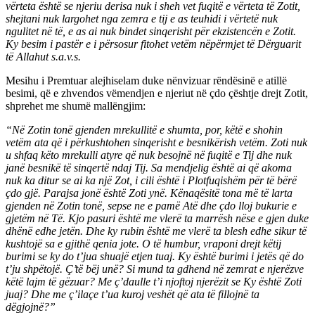
vërteta është se njeriu derisa nuk i sheh vet fuqitë e vërteta të Zotit,
shejtani nuk largohet nga zemra e tij e as teuhidi i vërtetë nuk
ngulitet në të, e as ai nuk bindet sinqerisht për ekzistencën e Zotit.
Ky besim i pastër e i përsosur fitohet vetëm nëpërmjet të Dërguarit
të Allahut s.a.v.s.
Mesihu i Premtuar alejhiselam duke nënvizuar rëndësinë e atillë
besimi, që e zhvendos vëmendjen e njeriut në çdo çështje drejt Zotit,
shprehet me shumë mallëngjim:
“Në Zotin tonë gjenden mrekullitë e shumta, por, këtë e shohin
vetëm ata që i përkushtohen sinqerisht e besnikërish vetëm. Zoti nuk
u shfaq këto mrekulli atyre që nuk besojnë në fuqitë e Tij dhe nuk
janë besnikë të sinqertë ndaj Tij. Sa mendjelig është ai që akoma
nuk ka ditur se ai ka një Zot, i cili është i Plotfuqishëm për të bërë
çdo gjë. Parajsa jonë është Zoti ynë. Kënaqësitë tona më të larta
gjenden në Zotin tonë, sepse ne e pamë Atë dhe çdo lloj bukurie e
gjetëm në Të. Kjo pasuri është me vlerë ta marrësh nëse e gjen duke
dhënë edhe jetën. Dhe ky rubin është me vlerë ta blesh edhe sikur të
kushtojë sa e gjithë qenia jote. O të humbur, vraponi drejt këtij
burimi se ky do t’jua shuajë etjen tuaj. Ky është burimi i jetës që do
t’ju shpëtojë. Ç’të bëj unë? Si mund ta gdhend në zemrat e njerëzve
këtë lajm të gëzuar? Me ç’daulle t’i njoftoj njerëzit se Ky është Zoti
juaj? Dhe me ç’ilaçe t’ua kuroj veshët që ata të fillojnë ta
dëgjojnë?”