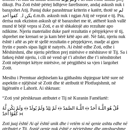
dikujt. Pra Zoti është përtej lidhjeve farefisnore, andaj askush nuk i
barazohet Atij. Pastaj duke parashtruar kriterin e katërt, thotë se لم
یکن لہ کفواً احد d.m.th. askush nuk i ngjan Atij në veprat e tij. Pra,
derisa nuk ekziston askush që të barazohet me të, atëherë kush vallë
mund të bëjë vepra si Zoti, e as të shkaktojë ato rezultate apo
ndikime. Njeriu materialist duke parë rezultatin e përpjekjeve të tij,
shprehet me krenari se ja kam bërë këtë apo atë. Në fakt, njeriu nuk
është i aftë as për të sjellë rezultatin e përpjekjeve, madje ai gjen
frytin e punës sipas ligjit të natyrës. Ai është edhe Zoti, edhe i
Mëshirshmi, dhe njeriu përfiton prej mirësive e mëshirave të Tij. Sa i
fatkeq është njeriu, i cili në vend që t’i afrohet dhe t’i nënshtrohet
Zotit nëpërmjet këtyre mirësive, në përgjithësi sa vjen i largohet
Zotit.
Mesihu i Premtuar alejhiselam ka gjithashtu shpjeguar këtë sure në
aspektin e njëjësisë së Zotit dhe të atributit të Plotfuqishmit, në
ligjëratën e Lahorit. Ai shkruan:
“Zoti ynë përshkruan atributet e Tij në Kuranin Famëlartë:
قُلْ هُوَ اللَّـهُ أَحَدٌ ﴿﴾ اللَّـهُ الصَّمَدُ ﴿﴾ لَمْ يَلِدْ وَلَمْ يُولَدْ ﴿﴾ وَلَمْ يَكُن لَّهُ
كُفُوًا أَحَدٌ ﴿﴾
Zoti juaj është Ai që është unik dhe i vetëm si në qenie ashtu edhe në
atributet e Tij. Asnjë qenie nuk është e përjetshme dhe amshueshme