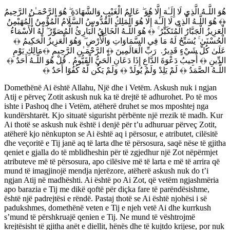
هُوَ اللَّـهُ الَّذِي لَا إِلَـٰهَ إِلَّا هُوَ ۖ عَالِمُ الْغَيْبِ وَالشَّهَادَةِ ۖ هُوَ الرَّحْمَـٰنُ الرَّحِيمُ
﴿﴾ هُوَ اللَّـهُ الَّذِي لَا إِلَـٰهَ إِلَّا هُوَ الْمَلِكُ الْقُدُّوسُ السَّلَامُ الْمُؤْمِنُ الْمُهَيْمِنُ
الْعَزِيزُ الْجَبَّارُ الْمُتَكَبِّرُ ۚ ﴿﴾ هُوَ اللَّـهُ الْخَالِقُ الْبَارِئُ الْمُصَوِّرُ ۖ لَهُ الْأَسْمَاءُ
الْحُسْنَىٰ ۚ يُسَبِّحُ لَهُ مَا فِي السَّمَاوَاتِ وَالْأَرْضِ ۖ وَهُوَ الْعَزِيزُ الْحَكِيمُ ﴿﴾
عَلَىٰ كُلِّ شَيْءٍ قَدِيرٌ. رَبِّ الْعَالَمِينَ ﴿﴾ الرَّحْمَـٰنِ الرَّحِيمِ ﴿﴾مَالِكِ يَوْمِ
الدِّينِ ﴿﴾ أُجِيبُ دَعْوَةَ الدَّاعِ إِذَا دَعَانِ الْحَيُّ الْقَيُّومُ . قُلْ هُوَ اللَّـهُ أَحَدٌ ﴿﴾
اللَّـهُ الصَّمَدُ ﴿﴾ لَمْ يَلِدْ وَلَمْ يُولَدْ ﴿﴾ وَلَمْ يَكُن لَّهُ كُفُوًا أَحَدٌ ﴿﴾
Domethënë Ai është Allahu, Një dhe i Vetëm. Askush nuk i ngjan
Atij e përveç Zotit askush nuk ka të drejtë të adhurohet. Po të mos
ishte i Pashoq dhe i Vetëm, atëherë druhet se mos mposhtej nga
kundërshtarët. Kjo situatë sigurisht përbënte një rrezik të madh. Kur
Ai thotë se askush nuk është i denjë për t’u adhuruar përveç Zotit,
atëherë kjo nënkupton se Ai është aq i përsosur, e atributet, cilësitë
dhe veçoritë e Tij janë aq të larta dhe të përsosura, saqë nëse të gjitha
qeniet e gjalla do të mblidheshin për të zgjedhur një Zot nëpërmjet
atributeve më të përsosura, apo cilësive më të larta e më të arrira që
mund të imagjinojë mendja njerëzore, atëherë askush nuk do t’i
ngjan Atij në madhështi. Ai është po Ai Zot, që vetëm ngjashmëria
apo barazia e Tij me dikë qoftë për diçka fare të parëndësishme,
është një padrejtësi e rëndë. Pastaj thotë se Ai është njohësi i së
padukshmes, domethënë veten e Tij e njeh vetë Ai dhe kurrkush
s’mund të përshkruajë qenien e Tij. Ne mund të vështrojmë
krejtësisht të gjitha anët e diellit, hënës dhe të kujtdo krijese, por nuk