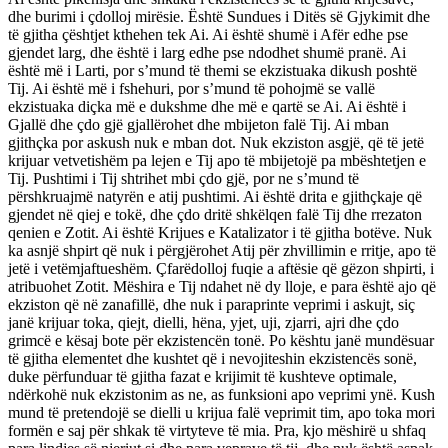
dhe burimi i çdolloj mirësie. Është Sundues i Ditës së Gjykimit dhe
të gjitha çështjet kthehen tek Ai. Ai është shumë i Afër edhe pse
gjendet larg, dhe është i larg edhe pse ndodhet shumë pranë. Ai
është më i Larti, por s’mund të themi se ekzistuaka dikush poshtë
Tij. Ai është më i fshehuri, por s’mund të pohojmë se vallë
ekzistuaka diçka më e dukshme dhe më e qartë se Ai. Ai është i
Gjallë dhe çdo gjë gjallërohet dhe mbijeton falë Tij. Ai mban
gjithçka por askush nuk e mban dot. Nuk ekziston asgjë, që të jetë
krijuar vetvetishëm pa lejen e Tij apo të mbijetojë pa mbështetjen e
Tij. Pushtimi i Tij shtrihet mbi çdo gjë, por ne s’mund të
përshkruajmë natyrën e atij pushtimi. Ai është drita e gjithçkaje që
gjendet në qiej e tokë, dhe çdo dritë shkëlqen falë Tij dhe rrezaton
qenien e Zotit. Ai është Krijues e Katalizator i të gjitha botëve. Nuk
ka asnjë shpirt që nuk i përgjërohet Atij për zhvillimin e rritje, apo të
jetë i vetëmjaftueshëm. Çfarëdolloj fuqie a aftësie që gëzon shpirti, i
atribuohet Zotit. Mëshira e Tij ndahet në dy lloje, e para është ajo që
ekziston që në zanafillë, dhe nuk i paraprinte veprimi i askujt, siç
janë krijuar toka, qiejt, dielli, hëna, yjet, uji, zjarri, ajri dhe çdo
grimcë e kësaj bote për ekzistencën tonë. Po kështu janë mundësuar
të gjitha elementet dhe kushtet që i nevojiteshin ekzistencës sonë,
duke përfunduar të gjitha fazat e krijimit të kushteve optimale,
ndërkohë nuk ekzistonim as ne, as funksioni apo veprimi ynë. Kush
mund të pretendojë se dielli u krijua falë veprimit tim, apo toka mori
formën e saj për shkak të virtyteve të mia. Pra, kjo mëshirë u shfaq