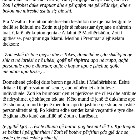
Zoti i afrohet duke vrapuar dhe e përqafon me përkëdhelje, dhe e
bekon me mirësitë ashtu siç bie shi.
Pra Mesihu i Premtuar alejhiselam këshillon me një mallëngjim të
thellë se lidhuni me Zotin tuaj për të mbarësuar dynjanë e ahiretin
tuaj. Çfarë nënkupton qenia e Allahut të Madhërishëm, Zoti i
gjithësisë, paraqitur nga Islami. Mesihu i Premtuar alejhiselam
thekson:
“
Zoti është drita e qiejve dhe e Tokës, domethënë çdo shkëlqim që
shihet në lartësi e në ultësi, qoftë në shpirtra apo në trupa, qoftë
personale apo e dhuruar, qoftë e hapur apo e fshehur, qoftë
mendore apo fizike,…
Domethënë çdolloj drite buron nga Allahu i Madhërishëm. Është
drita e Tij që rrezaton në sende, apo nëpërmjet atributeve
individuale. Zoti ka brumosur qeniet njerëzore me cilësi dhe atribute
të ndryshme, që shfaqen tek ata. Këto mund të jenë të dukshme apo
të fshehura, mund të jenë mendore apo të jashtme që shfaqen jashtë
personalitetit të tij. Po kështu edhe sendet kanë veçantitë e tyre dhe
të gjitha këto kanë zanafillë në Zotin e Lartësuar.
(e gjithë kjo) … është dhunti që buron prej bekimit të Tij. Kjo tregon
se bekimi i përgjithshëm i Zotit të botëve përfshin çdo gjë dhe se
asnjë gjë nuk është jashtë tij.