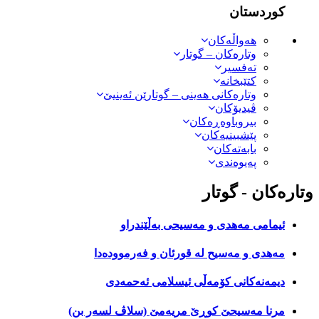
کوردستان
هەواڵەكان
وتارەکان – گوتار
تەفسیر
کتێبخانە
وتارەکانی هەینی – گوتارێن ئەینیێ
ڤیدیۆکان
بیروباوەڕەکان
پێشبینیەکان
بابەتەکان
پەیوەندی
وتارەکان - گوتار
ئیمامی مەهدی و مەسیحی بەڵێندراو
مەهدی و مه‌سیح له‌ قورئان و فه‌رمووده‌دا
دیمەنەكانی كۆمەڵی ئیسلامی ئەحمەدى
مرنا مەسیحێ‌ كوڕێ‌ مریەمێ‌ (سلاڤ لسەر بن)