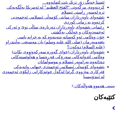
ئێستا جەنگ زۆر نزیك بێت لێمانەوە…
کردنەوەی مزگەوتی “الفتح العظيم” لە ئەمریکا بەڵگەیەکی
ترە لەسەر ڕاستی ئیسلام
پێشەوای باوەڕداران سایتی کۆمەڵی ئیسلامی ئەحمەدیی
کردەوە بە زمانی کوردی
ڕێنمایی پێشەوای باوەڕداران دەربارەی ساڵی نوێ و ئەرکی
ئەحمەدیەکان و خەڵکی بەگشتی
چۆن وەڵامی ئەو كەسانە بدەینەوە كە بە خراپە باسی
پێغەمبەرمان (صلى الله عليه وسلم) یان مەسیحی بەڵیندراو
(عليه السلام) دەكەن؟
پێشەوای باوەڕداران (خوای گەورە سەركەوتووی بكات)
وەڵامی لێدوانەكانی سەرۆكی فەڕەنسا و هەڵوێستەكانی
دەداتەوە بەرامبەر ئیسلام و موسوڵمانان
پێشەوای كۆمەڵی ئیسلامی ئەحمەدی جیھانی وانەیەكی
فێركاری مێژووی گرێدا لەگەڵ خوێندكارانی زانكۆی ئەحمەدی
لە ئيندۆنیسیا
بینینی هەموو هەواڵەکان
کتێبەکان