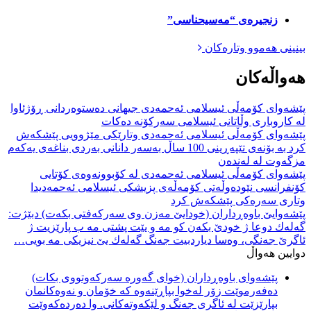
زنجیرەی “مەسیحناسی”
بینینی هەموو وتارەکان
هەواڵەکان
پێشەوای كۆمەڵی ئیسلامی ئەحمەدی جیهانی دەستوەردانی ڕۆژئاوا
لە كاروباری وڵاتانی ئیسلامی سەركۆنە دەكات
پێشەوای كۆمەڵی ئیسلامی ئەحمەدی وتارێكی مێژوویی پێشكەش
كرد بە بۆنەی تێپەڕینی 100 ساڵ بەسەر دانانی بەردی بناغەی یەكەم
مزگەوت لە لەندەن
پێشەوای كۆمەڵی ئیسلامی ئەحمەدی لە كۆبوونەوەی كۆتایی
كۆنفرانسی نێودەوڵەتی كۆمەڵەی پزیشكی ئیسلامی ئەحمەدیدا
وتاری سەرەكی پێشكەش كرد
پێشەوایێ باوەڕداران (خودایێ مەزن وی سەركەفتی بكەت) دبێژت:
گەلەك دوعا ژ خودێ بكەن كو مە و یێت پشتی مە ب پارێزیت ژ
ئاگرێ جەنگی، وەسا دیاردبیت جەنگ گەلەك یێ نیزیكی مە بويى…
دوایین هەواڵ
پێشەوای باوەڕداران (خوای گەورە سەركەوتووی بكات)
دەفەرموێت زۆر لەخوا بپاڕێنەوە كە خۆمان و نەوەكانمان
بپارێزێت لە ئاگری جەنگ و لێكەوتەكانی. وا دەردەكەوێت