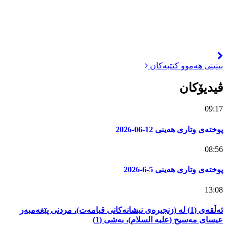
بینینی هەموو کتێبەکان
ڤیدیۆکان
09:17
پوختەی وتاری هەینی 12-06-2026
08:56
پوختەی وتاری هەینی 5-6-2026
13:08
ئەڵقەی (1) لە (زنجیرەی نیشانەکانی قیامەت)، مردنی پێغەمبەر
عیسای مەسیح (علیه السلام)، بەشی (1)