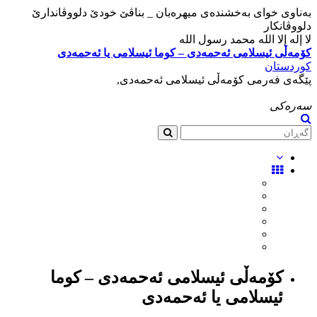
بەناوی خوای بەخشندەی میهرەبان _ بناڤێ خودێ دلووڤاندارێ
دلووڤانکار
لا إله إلا الله محمد رسول الله
کۆمەڵی ئیسلامی ئەحمەدی – کوما ئیسلامی یا ئەحمەدی
کوردستان
پێگەی فەرمی کۆمەڵی ئیسلامی ئەحمەدی,
سەرەکی
کۆمەڵی ئیسلامی ئەحمەدی – کوما
ئیسلامی یا ئەحمەدی