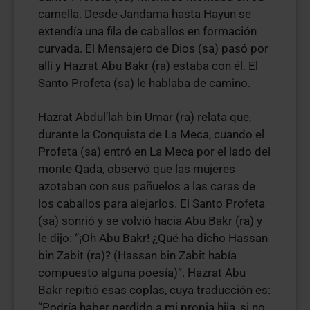
camella. Desde Jandama hasta Hayun se
extendía una fila de caballos en formación
curvada. El Mensajero de Dios (sa) pasó por
allí y Hazrat Abu Bakr (ra) estaba con él. El
Santo Profeta (sa) le hablaba de camino.
Hazrat Abdul’lah bin Umar (ra) relata que,
durante la Conquista de La Meca, cuando el
Profeta (sa) entró en La Meca por el lado del
monte Qada, observó que las mujeres
azotaban con sus pañuelos a las caras de
los caballos para alejarlos. El Santo Profeta
(sa) sonrió y se volvió hacia Abu Bakr (ra) y
le dijo: “¡Oh Abu Bakr! ¿Qué ha dicho Hassan
bin Zabit (ra)? (Hassan bin Zabit había
compuesto alguna poesía)”. Hazrat Abu
Bakr repitió esas coplas, cuya traducción es:
“Podría haber perdido a mi propia hija, si no