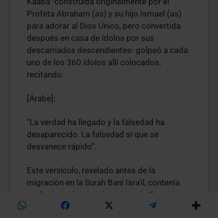
Kaaba -construida originalmente por el
Profeta Abraham (as) y su hijo Ismael (as)
para adorar al Dios Único, pero convertida
después en casa de ídolos por sus
descarriados descendientes- golpeó a cada
uno de los 360 ídolos allí colocados,
recitando:
[Árabe]:
“La verdad ha llegado y la falsedad ha
desaparecido. La falsedad sí que se
desvanece rápido”.
Este versículo, revelado antes de la
migración en la Surah Bani Isra’il, contenía
profecías sobre la migración y la Conquista
de La Meca. Los eruditos europeos