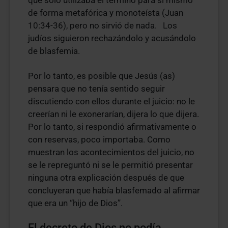
que sólo utilizaba el término para sí mismo
de forma metafórica y monoteísta (Juan
10:34-36), pero no sirvió de nada. Los
judíos siguieron rechazándolo y acusándolo
de blasfemia.
Por lo tanto, es posible que Jesús (as)
pensara que no tenía sentido seguir
discutiendo con ellos durante el juicio: no le
creerían ni le exonerarían, dijera lo que dijera.
Por lo tanto, si respondió afirmativamente o
con reservas, poco importaba. Como
muestran los acontecimientos del juicio, no
se le repreguntó ni se le permitió presentar
ninguna otra explicación después de que
concluyeran que había blasfemado al afirmar
que era un “hijo de Dios”.
El decreto de Dios no podía