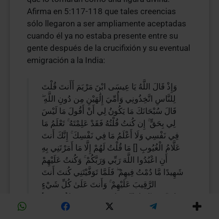
Afirma en 5:117-118 que tales creencias
sólo llegaron a ser ampliamente aceptadas
cuando él ya no estaba presente entre su
gente después de la crucifixión y su eventual
emigración a la India:
وَإِذْ قَالَ اللَّهُ يَا عِيسَى ابْنَ مَرْيَمَ أَأَنتَ قُلْتَ
لِلنَّاسِ اتَّخِذُونِي وَأُمِّيَ إِلَٰهَيْنِ مِن دُونِ اللَّهِ ۖ
قَالَ سُبْحَانَكَ مَا يَكُونُ لِي أَنْ أَقُولَ مَا لَيْسَ
لِي بِحَقٍّ ۚ إِن كُنتُ قُلْتُهُ فَقَدْ عَلِمْتَهُ ۚ تَعْلَمُ مَا
فِي نَفْسِي وَلَا أَعْلَمُ مَا فِي نَفْسِكَ ۚ إِنَّكَ أَنتَ
عَلَّامُ الْغُيُوبِ [] مَا قُلْتُ لَهُمْ إِلَّا مَا أَمَرْتَنِي بِهِ
أَنِ اعْبُدُوا اللَّهَ رَبِّي وَرَبَّكُمْ ۚ وَكُنتُ عَلَيْهِمْ
شَهِيدًا مَّا دُمْتُ فِيهِمْ ۖ فَلَمَّا تَوَفَّيْتَنِي كُنتَ أَنتَ
الرَّقِيبَ عَلَيْهِمْ ۚ وَأَنتَ عَلَىٰ كُلِّ شَيْءٍ
شَهِيدٌ[5:117] Y cuando Al’lah diga: “Oh
Jesús, hijo de María, ¿has dicho a los