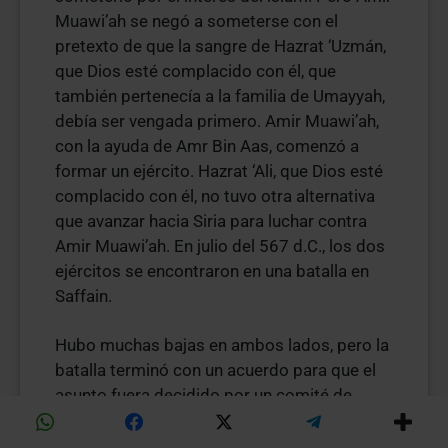
Muawi’ah se negó a someterse con el
pretexto de que la sangre de Hazrat ‘Uzmán,
que Dios esté complacido con él, que
también pertenecía a la familia de Umayyah,
debía ser vengada primero. Amir Muawi’ah,
con la ayuda de Amr Bin Aas, comenzó a
formar un ejército. Hazrat ‘Ali, que Dios esté
complacido con él, no tuvo otra alternativa
que avanzar hacia Siria para luchar contra
Amir Muawi’ah. En julio del 567 d.C., los dos
ejércitos se encontraron en una batalla en
Saffain.
Hubo muchas bajas en ambos lados, pero la
batalla terminó con un acuerdo para que el
asunto fuera decidido por un comité de
conciliación. Este consistía en Abu Musa al-
Ashari representando a Hazrat Ali, y Amr Bin