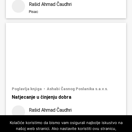
Rašid Ahmad Čaudhri
Pisac
Poglavlja knjiga
Ashabi Časnog Poslanika s.a.v.s.
Natjecanje u činjenju dobra
Rašid Ahmad Čaudhri
Pisac
Kolačiće koristimo da bismo vam osigurali najbolje iskustvo na
našoj web stranici. Ako nastavite koristiti ovu stranicu,