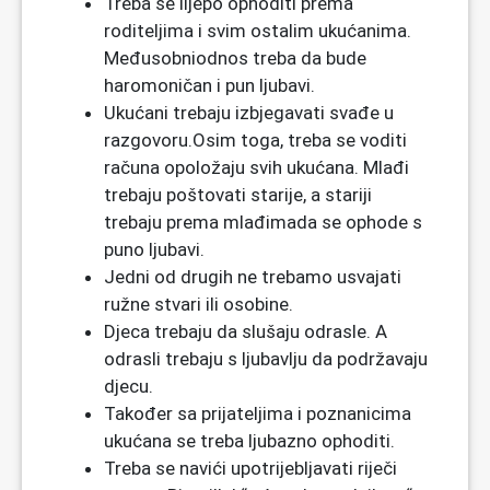
Treba se lijepo ophoditi prema
roditeljima i svim ostalim ukućanima.
Međusobniodnos treba da bude
haromoničan i pun ljubavi.
Ukućani trebaju izbjegavati svađe u
razgovoru.Osim toga, treba se voditi
računa opoložaju svih ukućana. Mlađi
trebaju poštovati starije, a stariji
trebaju prema mlađimada se ophode s
puno ljubavi.
Jedni od drugih ne trebamo usvajati
ružne stvari ili osobine.
Djeca trebaju da slušaju odrasle. A
odrasli trebaju s ljubavlju da podržavaju
djecu.
Također sa prijateljima i poznanicima
ukućana se treba ljubazno ophoditi.
Treba se navići upotrijebljavati riječi