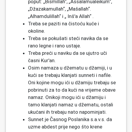
poput: „Bismillah“, „Assalamualeikum“,
„Džazakamullah“, „Mašallah“.
„Alhamdulillah“ i „ Inš'a Allah“ .
Treba se paziti na čistoću kuće i
okoline.
Treba se pokušati steći navika da se
rano legne i rano ustaje.
Treba preći u naviku da se ujutro uči
časni Kur'an.
Osim namaza u džematu u džamiji, i u
kući se trebaju klanjati sunneti i nafile.
Oni kojine mogu ići u džamiju trebaju se
pobrinuti za to da kući na vrijeme obave
namaz. Onikoji mogu ići u džamiju i
tamo klanjati namaz u džematu, ostali
ukućani ih trebaju nato napominjati.
Sunnet je Časnog Poslanika s.a.v.s. da
uzme abdest prije nego što krene