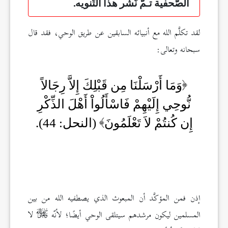
الصَّحفية تـمَّ نَشْر هذا التَّنويه.
لقد تكلَّم الله مع أنبيائه السابقين عن طريق الوحي، فقد قال
سبحانه وتعالى:
وَمَا أَرْسَلْنَا مِن قَبْلِكَ إِلاَّ رِجَالاً
نُّوحِي إِلَيْهِمْ فَاسْأَلُواْ أَهْلَ الذِّكْرِ
إِن كُنتُمْ لاَ تَعْلَمُونَ
(النحل: 44).
إذن فمن المؤكَّد أن المبعوث الذي يصطفيه الله من بين
المسلمين ليكون مرشدهم سيتلقى الوحي أيضًا؛ لأنّه
لا