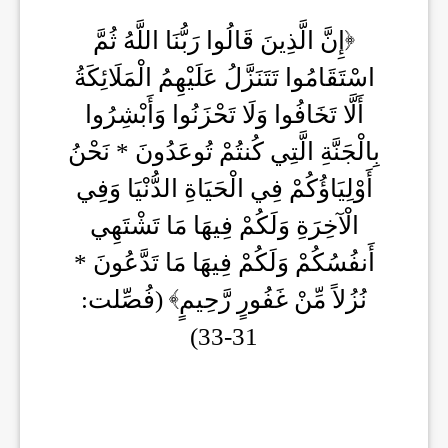
إِنَّ الَّذِينَ قَالُوا رَبُّنَا اللَّهُ ثُمَّ
اسْتَقَامُوا تَتَنَزَّلُ عَلَيْهِمُ الْمَلَائِكَةُ
أَلَّا تَخَافُوا وَلَا تَحْزَنُوا وَأَبْشِرُوا
بِالْجَنَّةِ الَّتِي كُنتُمْ تُوعَدُونَ * نَحْنُ
أَوْلِيَاؤُكُمْ فِي الْحَيَاةِ الدُّنْيَا وَفِي
الْآخِرَةِ وَلَكُمْ فِيهَا مَا تَشْتَهِي
أَنفُسُكُمْ وَلَكُمْ فِيهَا مَا تَدَّعُونَ *
نُزُلاً مِّنْ غَفُورٍ رَّحِيمٍ
(فُصِّلت:
31-33)