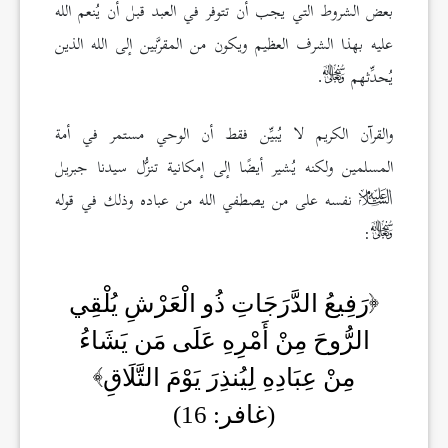
بعض الشروط التي يجب أن تتوفر في العبد قبل أن يُنعم الله
عليه بهذا الشرف العظيم ويكون من المقرَّبين إلى الله الذين
يُحدِّثهم
.
والقرآن الكريم لا يُبيِّن فقط أن الوحي مستمر في أمة
المسلمين ولكنه يُشير أيضًا إلى إمكانية تنزُّل سيدنا جبريل
نفسه على من يصطفي الله من عباده وذلك في قوله
:
رَفِيعُ الدَّرَجَاتِ ذُو الْعَرْشِ يُلْقِي
الرُّوحَ مِنْ أَمْرِهِ عَلَى مَن يَشَاءُ
مِنْ عِبَادِهِ لِيُنذِرَ يَوْمَ التَّلَاقِ
(غافر: 16)