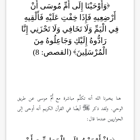
وَأَوْحَيْنَا إِلَى أُمِّ مُوسَى أَنْ
أَرْضِعِيهِ فَإِذَا خِفْتِ عَلَيْهِ فَأَلْقِيهِ
فِي الْيَمِّ وَلَا تَخَافِي وَلَا تَحْزَنِي إِنَّا
رَادُّوهُ إِلَيْكِ وَجَاعِلُوهُ مِنَ
الْمُرْسَلِينَ
(القصص: 8)
هنا يخبرنا الله أنه تكلَّم مباشرة مع أُمِّ موسى عن طريق
الوحي. ولقد ذكر
أيضًا في القرآن الكريم أنه أوحى إلى
الحواريين عندما قال: