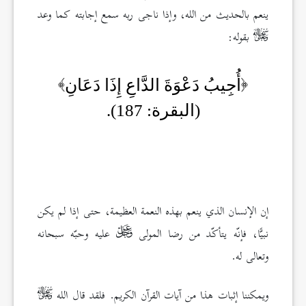
ينعم بالحديث من الله، وإذا ناجى ربه سمع إجابته كما وعد
بقوله:
أُجِيبُ دَعْوَةَ الدَّاعِ إِذَا دَعَانِ
(البقرة: 187).
إن الإنسان الذي ينعم بهذه النعمة العظيمة، حتى إذا لم يكن
نبيًّا، فإنّه يتأكّد من رضا المولى
عليه وحبّه سبحانه
وتعالى له.
ويمكننا إثبات هذا من آيات القرآن الكريم. فلقد قال الله