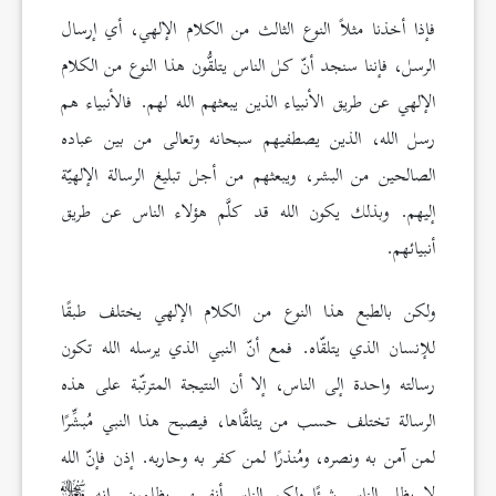
فإذا أخذنا مثلاً النوع الثالث من الكلام الإلهي، أي إرسال
الرسل، فإننا سنجد أنّ كل الناس يتلقُّون هذا النوع من الكلام
الإلهي عن طريق الأنبياء الذين يبعثهم الله لهم. فالأنبياء هم
رسل الله، الذين يصطفيهم سبحانه وتعالى من بين عباده
الصالحين من البشر، ويبعثهم من أجل تبليغ الرسالة الإلهيّة
إليهم. وبذلك يكون الله قد كلَّم هؤلاء الناس عن طريق
أنبيائهم.
ولكن بالطبع هذا النوع من الكلام الإلهي يختلف طبقًا
للإنسان الذي يتلقّاه. فمع أنّ النبي الذي يرسله الله تكون
رسالته واحدة إلى الناس، إلا أن النتيجة المترتّبة على هذه
الرسالة تختلف حسب من يتلقَّاها، فيصبح هذا النبي مُبشِّرًا
لمن آمن به ونصره، ومُنذرًا لمن كفر به وحاربه. إذن فإنّ الله
لا يظلم الناس شيئًا ولكن الناس أنفسهم يظلمون. إنه