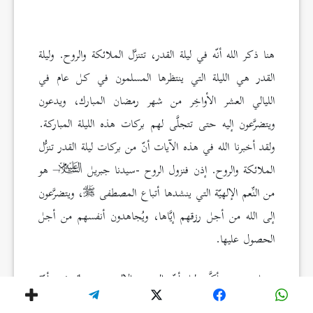
هنا ذكر الله أنّه في ليلة القدر، تتنزَّل الملائكة والروح. وليلة
القدر هي الليلة التي ينتظرها المسلمون في كل عام في
الليالي العشر الأواخِر من شهر رمضان المبارك، ويدعون
ويتضرَّعون إليه حتى تتجلَّى لهم بركات هذه الليلة المباركة.
ولقد أخبرنا الله في هذه الآيات أنّ من بركات ليلة القدر تنزُّل
الملائكة والروح. إذن فنزول الروح -سيدنا جبريل
– هو
من النِّعم الإلهيّة التي ينشدها أتباع المصطفى
، ويتضرَّعون
إلى الله من أجل رزقهم إيَّاها، ويُجاهدون أنفسهم من أجل
الحصول عليها.
ومما سبق يتأكَّد لنا أنّ الوحي الإلهي مستمرٌ في أمّة
الإسلام، وأنّه يتنزَّل على عباده من المسلمين المخلصين،