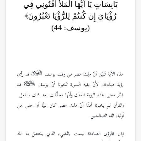
يَابِسَاتٍ يَا أَيُّهَا الْمَلأُ أَفْتُونِي فِي
رُؤْيَايَ إِن كُنتُمْ لِلرُّؤْيَا تَعْبُرُونَ
(يوسف: 44)
هذه الآية تُبيِّن أنّ مَلِك مصر في وقت يوسف
قد رأى
رؤية صادقة، لأنّ بقية السورة تُخبرنا أنّ يوسف
قد
فسَّر معنى هذه الرؤية للملك وأنّها تحقَّقت بعد ذلك بالفعل.
والقرآن لم يخبرنا أبدًا أنّ ملك مصر كان نبيًّا أو حتى من
أولياء الله الصالحين.
إذن فالرؤى الصادقة ليست بالشيء الذي يختصُّ به الله