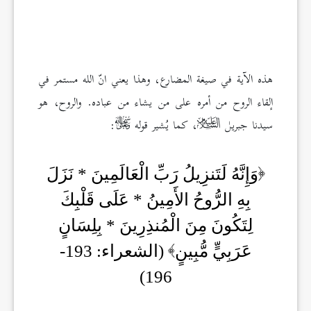
هذه الآية في صيغة المضارع، وهذا يعني انّ الله مستمر في
إلقاء الروح من أمره على من يشاء من عباده. والروح، هو
سيدنا جبريل
، كما يُشير قوله
:
وَإِنَّهُ لَتَنزِيلُ رَبِّ الْعَالَمِينَ * نَزَلَ
بِهِ الرُّوحُ الأَمِينُ * عَلَى قَلْبِكَ
لِتَكُونَ مِنَ الْمُنذِرِينَ * بِلِسَانٍ
عَرَبِيٍّ مُّبِينٍ
(الشعراء: 193-
196)