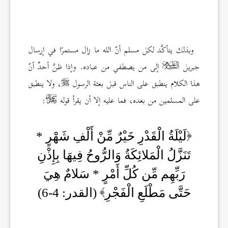
وبذلك يتأكَّد لكل مسلم أنّ الله ما زال مستمرًا في إرسال
جبريل
إلى من يصطفي من عباده. وإذا ظنَّ أحدٌ أنّ
هذا الكلام ينطبق على الناس قبل بعثة الرسول
، ولا ينطبق
على المسلمين من بعده، فما عليه إلا أن يقرأ قوله
:
لَيْلَةُ الْقَدْرِ خَيْرٌ مِّنْ أَلْفِ شَهْرٍ *
تَنَزَّلُ الْمَلائِكَةُ وَالرُّوحُ فِيهَا بِإِذْنِ
رَبِّهِم مِّن كُلِّ أَمْرٍ * سَلامٌ هِيَ
حَتَّى مَطْلَعِ الْفَجْرِ
(القدر: 4-6)