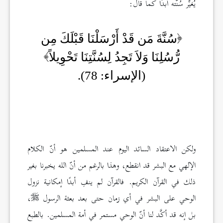
يُغيِّر سُنّته أبدًا كما قال:
سُنَّةَ مَن قَدْ أَرْسَلْنَا قَبْلَكَ مِن
رُّسُلِنَا وَلاَ تَجِدُ لِسُنَّتِنَا تَحْوِيلاً
(الإسراء: 78).
ولكن الاعتقاد السائد اليوم عند المسلمين هو أنّ الكلام
الإلهي مع البشر قد انقطع، وهذا بالرغم من أنّ الله يخبرنا بغير
ذلك في القرآن الكريم. فالقرآن لم ينفِ أبدًا إمكانية نزول
الوحي على البشر في أي زمان حتى بعد بعثة الرسول
،
بل إنه قد أكَّد لنا أنّ الوحي مستمر في أمة المسلمين. بالطبع