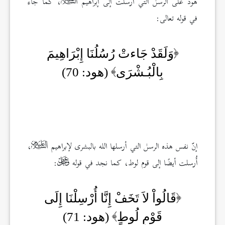
هود على الرسل التي أُرسلت إلى إبراهيم
، كما جاء
في قوله تعالى:
وَلَقَدْ جَاءتْ رُسُلُنَا إِبْرَاهِيمَ
بِالْبُـشْرَى
(هود: 70)
إنّ نفس هذه الرسل التي أرسلها الله بالبشرى لإبراهيم
،
أُرسلت أيضًا إلى قوم لوط، كما نجد في قوله
:
قَالُواْ لاَ تَخَفْ إِنَّا أُرْسِلْنَا إِلَى
قَوْمِ لُوطٍ
(هود: 71)