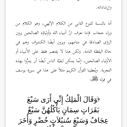
وإرشاداته.
أما بالنسبة للنوع الثاني من الكلام الإلهي، وهو الكلام من
وراء حجاب فإننا نعرف انّ أنبياء الله وأولياؤه الصالحين يرون
الرؤى الصادقة في منامهم، ويرون أيضًا الكشوف وهم في
حالة اليقظة التامة. ولكن هذا لا يقتصر فقط على الأنبياء أو
الأولياء الصالحين، إنّما يمكن لبقيّة الناس أيضًا أن يمرُّوا بهذه
التجربة. ويُعطينا القرآن الكريم مثلاً على هذا في سورة يوسف
في قوله
:
وَقَالَ الْمَلِكُ إِنِّي أَرَى سَبْعَ
بَقَرَاتٍ سِمَانٍ يَأْكُلُهُنَّ سَبْعٌ
عِجَافٌ وَسَبْعَ سُنبُلاَتٍ خُضْرٍ وَأُخَرَ