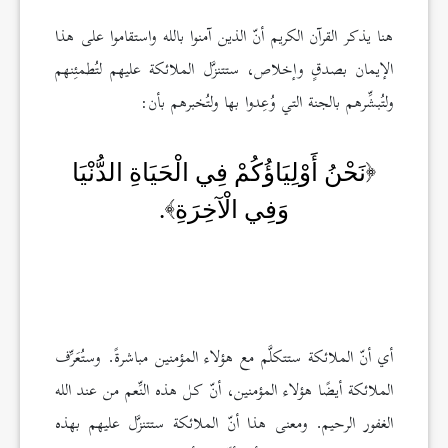
هنا يذكر القرآن الكريم أنّ الذين آمنوا بالله واستقاموا على هذا
الإيمان بصدقٍ وإخلاص، ستتنزَّل الملائكة عليهم لتُطمئِنهم
ولتُبشِّرهم بالجنة التي وُعِدوا بها ولتُخبرهم بأن:
نَحْنُ أَوْلِيَاؤُكُمْ فِي الْحَيَاةِ الدُّنْيَا
وَفِي الْآخِرَةِ
.
أي أنّ الملائكة ستتكلَّم مع هؤلاء المؤمنين مباشرةً. وستُعَرِّف
الملائكة أيضًا هؤلاء المؤمنين، أنّ كل هذه النِّعم من عند الله
الغفور الرحيم. ومعنى هذا أنّ الملائكة ستتنزَّل عليهم بهذه