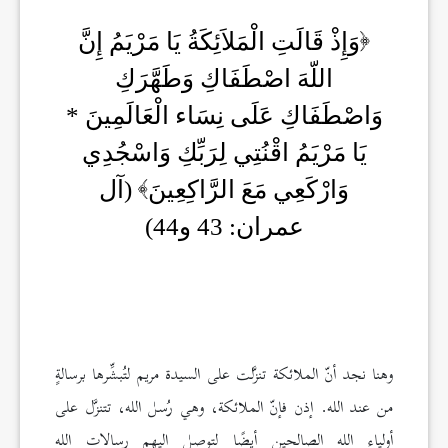
وَإِذْ قَالَتِ الْمَلاَئِكَةُ يَا مَرْيَمُ إِنَّ
اللّهَ اصْطَفَاكِ وَطَهَّرَكِ
وَاصْطَفَاكِ عَلَى نِسَاء الْعَالَمِينَ *
يَا مَرْيَمُ اقْنُتِي لِرَبِّكِ وَاسْجُدِي
وَارْكَعِي مَعَ الرَّاكِعِينَ
(آل
عمران: 43 و44)
وهنا نجد أنّ الملائكة تنزَّلت على السيدة مريم لتُبشِّرها برسالةٍ
من عند الله. إذن فإنّ الملائكة، وهي رُسل الله، تتنزَّل على
أولياء الله الصالحين أيضًا لتوصِل إليهم رسالات الله