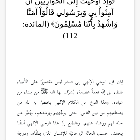
وَإِذْ أَوْحَيْتُ إِلَى الْحَوَارِيِّينَ أَنْ
آمِنُواْ بِي وَبِرَسُولِي قَالُوَاْ آمَنَّا
وَاشْهَدْ بِأَنَّنَا مُسْلِمُونَ
(المائدة:
112)
إذن فإن الوحي الإلهي إلى البشر ليس مقصورًا على الأنبياء
فقط، بل إنّه نعمةٌ عظيمة، يُشرِّف بها الله
من يشاء من
عباده. وهذا النوع من الكلام الإلهي يختصُّ به الله من
يصطفيهم من بين الناس، حتى يوجِّههم ويرشدهم، ويُعبِّر عن
حبّه لهم ورضاه عنهم. وبالطبع إنّ هذا الوحي الإلهي أيضًا
يختلف حسب الحالة الروحانيّة للإنسان الذي يتلقَّاه، ودرجة