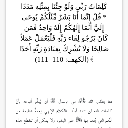
كَلِمَاتُ رَبِّي وَلَوْ جِئْنَا بِمِثْلِهِ مَدَدًا
* قُلْ إِنَّمَا أَنَا بَشَرٌ مِّثْلُكُمْ يُوحَى
إِلَيَّ أَنَّمَا إِلَهُكُمْ إِلَهٌ وَاحِدٌ فَمَن
كَانَ يَرْجُو لِقَاء رَبِّهِ فَلْيَعْمَلْ عَمَلاً
صَالِحًا وَلَا يُشْرِكْ بِعِبَادَةِ رَبِّهِ أَحَدًا
(الكهف: 110 -111)
هنا يطلب الله
من الرسول
أن يُبشِّر أتباعه بأنّ
كلمات الله لن تنفد أبدًا. فالكلام الإلهي نِعمةٌ عظيمة من
النِّعم التي يُنعم بها
على البشر، ولا يمكن أن تنقطع هذه