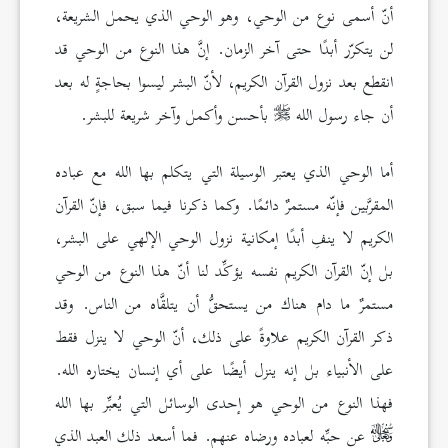
أنّ أسمى نوع من الوحي، وهو الوحي الذي يحمل الشريعة،
لن يتكرّر أبدًا حتى آخر الزمان. إنَّ هذا النوع من الوحي قد
انقطع بعد نزول القرآن الكريم، لأنّ البشر ليسوا بحاجةٍ له بعد
أن جاء رسول الله
بأحسن وأكمل وآخر شريعة للبشر.
أما الوحي الذي يعتبر الوسيلة التي يتكلم بها الله مع عباده
المقرَّبين فإنّه مستمرٌ دائمًا. وكما ذكرنا فيما سبق، فإنّ القرآن
الكريم لا ينفِ أبدًا إمكانية نزول الوحي الإلهي على البشر،
بل إنّ القرآن الكريم نفسه يؤكِّد لنا أنّ هذا النوع من الوحي
مستمرٌ ما دام هناك من يستحقُّ أن يتلقَّاه من الناس. وقد
ذكر القرآن الكريم علاوةً على ذلك، أنّ الوحي لا ينزل فقط
على الأنبياء بل إنه ينزل أيضًا على أي إنسان يختاره الله.
فهذا النوع من الوحي هو إحدى الوسائل التي يُعبِّر بها الله
عن حبِّه لعباده ورضاه عنهم. فما أسعد ذلك العبد الذي