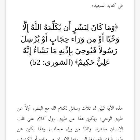
في كتابه المجيد:
وَمَا كَانَ لِبَشَرٍ أَن يُكَلِّمَهُ اللَّهُ إِلَّا
وَحْيًا أَوْ مِن وَرَاء حِجَابٍ أَوْ يُرْسِلَ
رَسُولاً فَيُوحِيَ بِإِذْنِهِ مَا يَشَاءُ إِنَّهُ
عَلِيٌّ حَكِيمٌ
(الشورى: 52)
هذه الآية تُبيّن لنا ثلاث وسائل لكلام الله مع البشر: أولاً عن
طريق الوحي، ويكون هذا عن طريق نزول كلام على قلب
الإنسان مباشرة. وثانيًا من وراء حجاب، وهذا يكون عن
طريق الرؤى الصادقة التي يراها الإنسان في منامه أو الكشوف