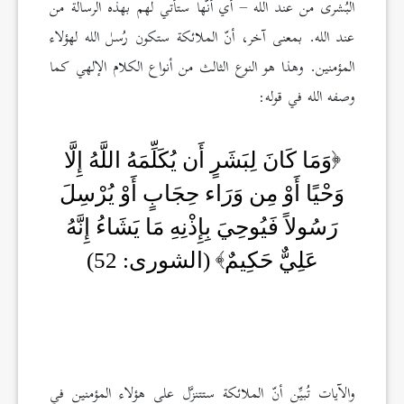
البُشرى من عند الله – أي أنّها ستأتي لهم بهذه الرسالة من
عند الله. بمعنى آخر، أنّ الملائكة ستكون رُسل الله لهؤلاء
المؤمنين. وهذا هو النوع الثالث من أنواع الكلام الإلهي كما
وصفه الله في قوله:
وَمَا كَانَ لِبَشَرٍ أَن يُكَلِّمَهُ اللَّهُ إِلَّا
وَحْيًا أَوْ مِن وَرَاء حِجَابٍ أَوْ يُرْسِلَ
رَسُولاً فَيُوحِيَ بِإِذْنِهِ مَا يَشَاءُ إِنَّهُ
عَلِيٌّ حَكِيمٌ
(الشورى: 52)
والآيات تُبيِّن أنّ الملائكة ستتنزَّل على هؤلاء المؤمنين في