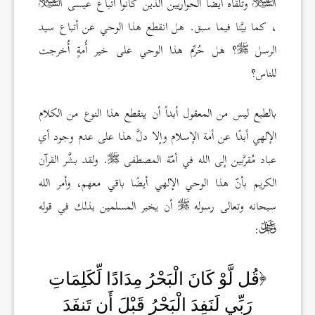
وتلقّاه أيضًا الحواريين الذين كانوا أتباع عيسى
، كما بيَّنا فيما سبق. هل انقطع هذا الوحي عن أتباع سيد
الرسل
؟ هل حُرِّم هذا الوحي على خير أُمةٍ أُخرجت
للناس؟
بالطبع ليس من المعقول أبداً أن ينقطع هذا النوع من الكلام
الإلهي أبدًا عن أمة الإسلام وإلا دلَّ هذا على عدم وجود أي
عباد مُقرَّبين إلى الله في أمّة المصطفى
. ولقد بشَّر القرآن
الكريم بأنّ هذا الوحي الإلهي أيضًا باقي معهم، وأمر الله
سبحانه وتعالى رسوله
أن يخبر المسلمين بذلك في قوله
:
قُل لَّوْ كَانَ الْبَحْرُ مِدَادًا لِّكَلِمَاتِ
رَبِّي لَنَفِدَ الْبَحْرُ قَبْلَ أَن تَنفَدَ