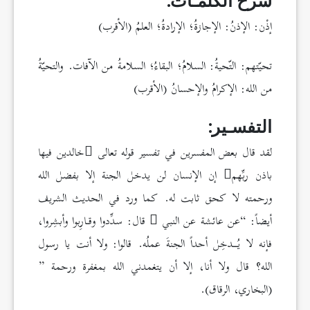
شرح الكلمـات:
إذْن: الإذنُ: الإجازةُ؛ الإرادةُ؛ العلمُ (الأقرب)
تحيّتهم: التّحيةُ: السلامُ؛ البقاءُ؛ السلامةُ من الآفات. والتحيّةُ
من الله: الإكرامُ والإحسانُ (الأقرب)
التفسـير:
لقد قال بعض المفسرين في تفسير قوله تعالى
خالدين فيها
باذن ربِّهم
إن الإنسان لن يدخل الجنة إلا بفضل الله
ورحمته لا كحق ثابت له. كما ورد في الحديث الشريف
أيضاً: “عن عائشة عن النبي
قال: سدِّدوا وقـارِبوا وأبشِروا،
فإنه لا يُــدخِل أحداً الجنةَ عملُه. قالوا: ولا أنت يا رسول
الله؟ قال ولا أنا، إلا أن يتغمدني الله بمغفرة ورحمة ”
(البخاري، الرقاق).