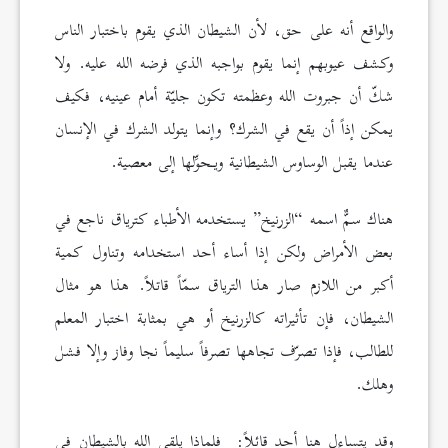
والواقع أنه على حق، لأن الشيطان الذي يقوم باختبار الناس
وكشف عيوبهم إنما يقوم بواجبه الذي فرضه الله عليه. ولا
شكّ أن جبروت الله وعظمته تكون جليّة أمام عينيه، فكيف
يمكن إذاً أن يقع في الشرك؟ وإنما يتولد الشرك في الإنسان
عندما يقبل الوساوس الشيطانية ويـحوِّلها إلى معصية.
هناك سمٌّ اسمه “الزرنيخ” يستخدمه الأطباء كترياق ناجع في
بعض الأمراض ولكن إذا أساء أحد استخدامه وتناول كمية
أكبر من اللازم صار هذا الترياق سمّاً قاتلاً. هذا هو مثال
الشيطان، فإن تأثيراته كالزرنيخ أو هي بمثابة اختبار المعلم
للطالب، فإذا تصرّف تجاهها تصرفاً سليماً نجا وفاز وإلا فشل
وهلك.
وقد يتساءل هنا أحد قائلاً: فلماذا يلقي الله بالشيطان في