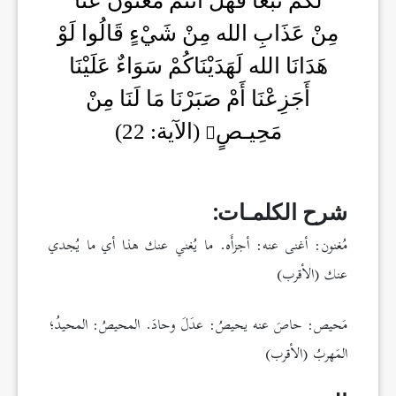
لَكُمْ تَبَعًا فَهَلْ أَنْتُمْ مُغْنُونَ عَنَّا
مِنْ عَذَابِ الله مِنْ شَيْءٍ قَالُوا لَوْ
هَدَانَا الله لَهَدَيْنَاكُمْ سَوَاءٌ عَلَيْنَا
أَجَزِعْنَا أَمْ صَبَرْنَا مَا لَنَا مِنْ
مَحِيـصٍ
(الآية: 22)
شرح الكلمـات:
مُغنون: أغنى عنه: أجزأَه. ما يُغني عنك هذا أي ما يُجدي
عنك (الأقرب)
مَحيص: حاصَ عنه يحيصُ: عدَلَ وحادَ. المحيصُ: المحيدُ؛
المَهربُ (الأقرب)