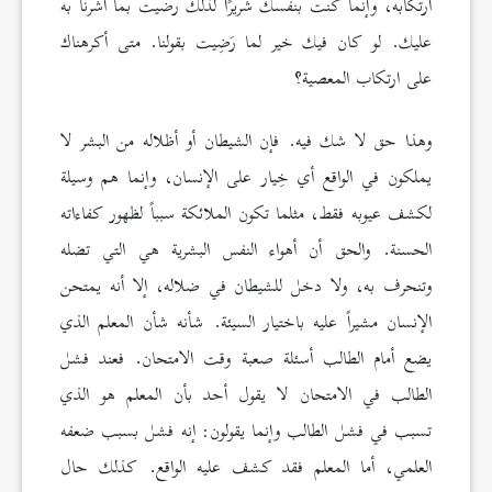
ارتكابه، وإنما كنت بنفسك شريرًا لذلك رضيت بما أشرنا به
عليك. لو كان فيك خير لما رَضِيت بقولنا. متى أكرهناك
على ارتكاب المعصية؟
وهذا حق لا شك فيه. فإن الشيطان أو أظلاله من البشر لا
يملكون في الواقع أي خِيار على الإنسان، وإنما هم وسيلة
لكشف عيوبه فقط، مثلما تكون الملائكة سبباً لظهور كفاءاته
الحسنة. والحق أن أهواء النفس البشرية هي التي تضله
وتنحرف به، ولا دخل للشيطان في ضلاله، إلا أنه يمتحن
الإنسان مشيراً عليه باختيار السيئة. شأنه شأن المعلم الذي
يضع أمام الطالب أسئلة صعبة وقت الامتحان. فعند فشل
الطالب في الامتحان لا يقول أحد بأن المعلم هو الذي
تسبب في فشل الطالب وإنما يقولون: إنه فشل بسبب ضعفه
العلمي، أما المعلم فقد كشف عليه الواقع. كذلك حال