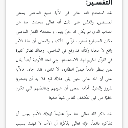
التفسـير:
لقد استخدم الله تعالى في الآية صيغ الماضي بمعنى
المستقبل، والدليل على ذلك أنه تعالى يتحدث هنا عن
العذاب الذي لم يكن قد حلّ بهم. واستخدام الفعل الماضي
مكان المضارع أسلوب قرآني للتأكيد، والمعنى أن هذا الأمر
واقع لا محالة وكأنه قد وقع في الماضي. وهناك نظائر كثيرة
في القرآن الكريم لهذا الاستخدام. وفي لغتنا الأردية أيضاً يقال
لمن ينتظر قادماً فيملّ انتظاره: لا تقلق، فقد جاء. فالآية
تعني أن الله تعالى حين يقرر هلاك قوم فلا بد أن يضطروا
للبروز والمثول أمامه بمعنى أن عيوبهم ونقائصَهم التي تكون
خفيّة من قبل تنكشف للناس شيئاً فشيئا.
لقد ذكر الله تعالى هنا سراً عظيماً لهلاك الأمم يجب أن
نتذكره دائماً. فإنه تعالى يذكّرنا أن الأمم لا تهلك بسبب