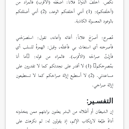
نكَص. أخلفَ الدّواءُ فلاناً: أضعَفَه (الأقرب) فالمراد من
(أخلَفتكم): (1) أنني أخلفتكم الوعد، (2) أنني أضللتكم
بالوعود المعسولة الكاذبة.
مُصرِخ: أصرَخَ فلاناً: أغاثه وأعانه، تقول: استَصرَخَني
فأصرخته أي استغاث بي فأغثتُه، وقيل: الهمزةُ للسلب أي
فأزلتُ صراخَه (الأقرب). فالمراد من قوله:
ما أنا
بمُصرِخكم
(1) لا أقدر على نجدتكم كما لا تقدرون على
مساعدتي. (2) لا أستطيع إزالة صراخكم كما لا تستطيعون
إزالة صراخي.
التفسـير:
إن الشيطان أو أظلاله من البشر يعلنون براءتهم ممن يتخذونه
أداةً طيّعة لارتكاب الإثم، إذ يقولون له: لم نكرهك على