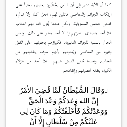
كما أن الآية تشير إلى أن الناس يحُضّون بعضهم بعضاً على
ارتكاب الجرائم والمعاصي قائلين لهم: افعل كذا ولا تبالِ،
فنحن نتحمل المسؤولية. ولكن عندما يُنزل الله بهم العذاب
فلا أحد يتصدى لنصرتهم إذ لا أحد يقدر على ذلك. ونفس
الحال بالنسبة للجرائم الدنيوية. فكبراؤهم يحثونهم على القتل
وغيره من المعاصي ويَعِدونهم بأنهم سوف ينقذونهم من
العقاب، وعندما يُلقى القبض عليهم فلا أحد من هؤلاء
الكبراء يتقدم لنصرتهم وإنقاذهم .
وَقَالَ الشَّيْطَانُ لَمَّا قُضِيَ الأَمْرُ
إِنَّ الله وَعَدَكُمْ وَعْدَ الْحَقِّ
وَوَعَدْتُكُمْ فَأَخْلَفْتُكُمْ وَمَا كَانَ لِي
عَلَيْكُمْ مِنْ سُلْطَانٍ إِلَّا أَنْ