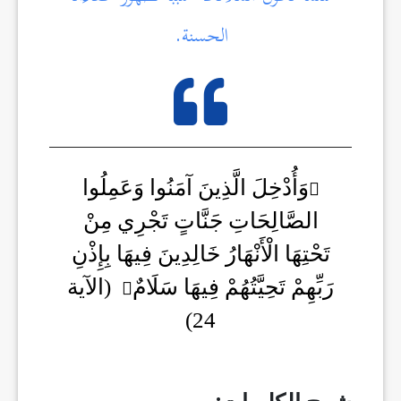
الحسنة.
وَأُدْخِلَ الَّذِينَ آمَنُوا وَعَمِلُوا
الصَّالِحَاتِ جَنَّاتٍ تَجْرِي مِنْ
تَحْتِهَا الْأَنْهَارُ خَالِدِينَ فِيهَا بِإِذْنِ
رَبِّهِمْ تَحِيَّتُهُمْ فِيهَا سَلَامٌ
(الآية
24)