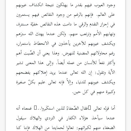
وجود العيوب فيهم بقدر ما يهلكون نتيجة انكشاف عيوبهم
على العالم. فإنهم بالرغم من وجود النقائص فيهم يستمرون
في إحراز التقدم والرقي ما دامت هذه النقائص خفيّة مستترة،
وتهابهم الأمم وترتعب منهم. ولكن عندما يهتك الله سترَهم
ويكشف عيوبهم للآخرين يأخذون في الانحطاط باستمرار،
رغم محاولاتهم المضنية للنهوض. وهذا يعني أن الصِّيت أهم
وأكثر نفعاً للأنسان من عمله أيضاً. وإلى هذا المعنى تشير
الآية وتقول: إن الله تعالى عندما يريد إهلاكهم يفضحهم
ويكشف عيوبهم للدنيا، وإلاّ فإنه تعالى عليم بكلّ صغيرة
وكبيرة منهم في كل حين.
أما قوله تعالى
فقال الضّعفاءُ للذين استكَبروا..
فمعناه أنه
عندما سيأخذ هؤلاء الكفار في التردي والهلاك سيقول
الضعفاء منهم لكبرائهم: تعالوا لحمايتنا من الهلاك فإننا كنا