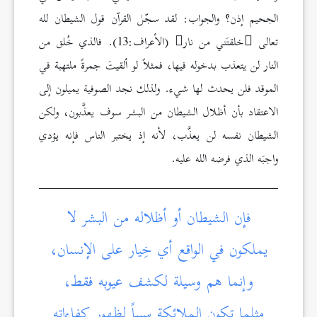
الجحيم إذن؟ والجواب: لقد سجّل القرآن قول الشيطان لله
تعالى
خلقتَني من نار
(الأعراف:13). فالذي خُلق من
النار لن يتعذب بدخوله فيها، فمثلاً لو ألقيتَ جمرةً ملتهبة في
الموقد فلن يحدث لها شيء. ولذلك نجد الصوفية يميلون إلى
الاعتقاد بأن أظلال الشيطان من البشر سوف يعذَّبون، ولكن
الشيطان نفسه لن يعذَّب، لأنه إذ يختبر الناس فإنه يؤدي
واجبَه الذي فرضه الله عليه.
فإن الشيطان أو أظلاله من البشر لا
يملكون في الواقع أي خِيار على الإنسان،
وإنما هم وسيلة لكشف عيوبه فقط،
مثلما تكون الملائكة سبباً لظهور كفاءاته