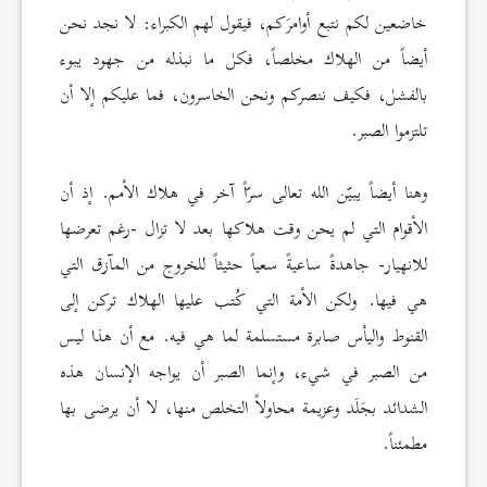
خاضعين لكم نتبع أوامرَكم، فيقول لهم الكبراء: لا نجد نحن
أيضاً من الهلاك مخلصاً، فكل ما نبذله من جهود يبوء
بالفشل، فكيف ننصركم ونحن الخاسرون، فما عليكم إلا أن
تلتزموا الصبر.
وهنا أيضاً يبيّن الله تعالى سرّاً آخر في هلاك الأمم. إذ أن
الأقوام التي لم يحن وقت هلاكها بعد لا تزال -رغم تعرضها
للانهيار- جاهدةً ساعيةً سعياً حثيثاً للخروج من المآزق التي
هي فيها. ولكن الأمة التي كُتب عليها الهلاك تركن إلى
القنوط واليأس صابرة مستسلمة لما هي فيه. مع أن هذا ليس
من الصبر في شيء، وإنما الصبر أن يواجه الإنسان هذه
الشدائد بجَلَد وعزيمة محاولاً التخلص منها، لا أن يرضى بها
مطمئناً.