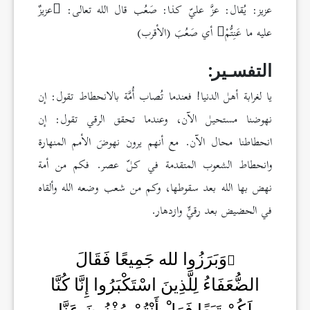
عزيز: يُقال: عزَّ عليّ كذا: صَعُب قال الله تعالى:
عزيزٌ
عليه ما عَنِتُّمْ
أي صَعُبَ (الأقرب)
التفسـير:
يا لغرابة أهل الدنيا! فعندما تُصاب أُمَّة بالانحطاط تقول: إن
نهوضنا مستحيل الآن، وعندما تحقق الرقي تقول: إن
انحطاطنا محال الآن. مع أنهم يرون نهوضَ الأمم المنهارة
وانحطاط الشعوب المتقدمة في كلّ عصر. فكم من أمة
نهض بها الله بعد سقوطها، وكم من شعب وضعه الله وألقاه
في الحضيض بعد رقيٍّ وازدهار.
وَبَرَزُوا لله جَمِيعًا فَقَالَ
الضُّعَفَاءُ لِلَّذِينَ اسْتَكْبَرُوا إِنَّا كُنَّا