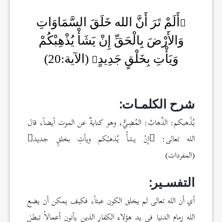
أَلَمْ تَرَ أَنَّ الله خَلَقَ السَّمَاوَاتِ
وَالأَرْضَ بِالْحَقِّ إِنْ يَشَأْ يُذْهِبْكُمْ
وَيَأْتِ بِخَلْقٍ جَدِيدٍ
(الآية:20)
شرح الكلمـات:
يُذْهبكم: الذّهابُ: المُضِيُّ، وهو كنايةٌ عن الموت أيضاً، قال
الله تعالى:
إنْ يشأْ يُذهبْكم ويأتِ بخلقٍ جديد
(المفردات)
التفسـير:
أي أن الله تعالى لم يخلق الكون عبثاً، فكيف يمكن أن يضع
الله زمام الدنيا في يد هؤلاء الكفار الذين يأتون أعمالاً تبطل