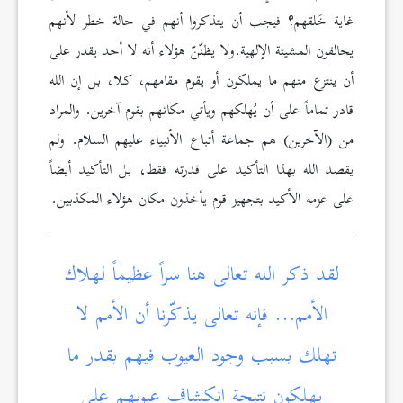
غاية خَلقهم؟ فيجب أن يتذكروا أنهم في حالة خطر لأنهم
يخالفون المشيئة الإلهية.ولا يظنّنّ هؤلاء أنه لا أحد يقدر على
أن ينتزع منهم ما يملكون أو يقوم مقامهم، كلا، بل إن الله
قادر تماماً على أن يُهلكهم ويأتي مكانهم بقوم آخرين. والمراد
من (الآخرين) هم جماعة أتباع الأنبياء عليهم السلام. ولم
يقصد الله بهذا التأكيد على قدرته فقط، بل التأكيد أيضاً
على عزمه الأكيد بتجهيز قوم يأخذون مكان هؤلاء المكذبين.
لقد ذكر الله تعالى هنا سراً عظيماً لهلاك
الأمم… فإنه تعالى يذكّرنا أن الأمم لا
تهلك بسبب وجود العيوب فيهم بقدر ما
يهلكون نتيجة انكشاف عيوبهم على