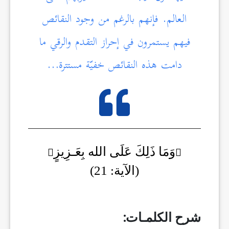
العالم. فإنهم بالرغم من وجود النقائص
فيهم يستمرون في إحراز التقدم والرقي ما
دامت هذه النقائص خفيّة مستترة…
وَمَا ذَلِكَ عَلَى الله بِعَـزِيزٍ
(الآية: 21)
شرح الكلمـات: