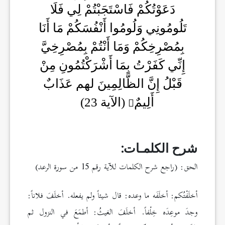
دَعَوْتُكُمْ فَاسْتَجَبْتُمْ لِي فَلَا
تَلُومُونِي وَلُومُوا أَنْفُسَكُمْ مَا أَنَا
بِمُصْرِخِكُمْ وَمَا أَنْتُمْ بِمُصْرِخِيَّ
إِنِّي كَفَرْتُ بِمَا أَشْرَكْتُمُونِ مِنْ
قَبْلُ إِنَّ الظَّالِمِينَ لهم عَذَابٌ
أَلِيمٌ
(الآية 23)
شرح الكلمـات:
الحق: (راجع شرح الكلمات للآية رقم 15 من سورة الرعد)
أخلَفْتُكم: أخلَفَه ما وعده: قال شيئاً ولم يفعله. أخلَفَ فلاناً:
وجدَ موعِدَه خِلْفاً. أخلَفَ الغيثُ: أطمَعَ في النزول ثم