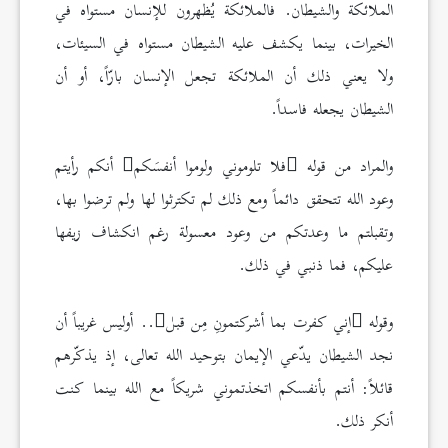
الملائكة والشيطان. فالملائكة يُظهرون للإنسان مستواه في
الخيرات، بينما يكشف عليه الشيطان مستواه في السيئات،
ولا يعني ذلك أن الملائكة تجعل الإنسان بارّاً، أو أن
الشيطان يجعله فاسداً.
والمراد من قوله
فلا تلوموني ولوموا أنفسَكم
أنكم رأيتم
وعود الله تتحقق دائماً ومع ذلك لم تكترثوا لها ولم ترضوا بها،
وتقبلتم ما وعدتكم من وعود معسولة رغم انكشاف زيفها
عليكم، فما ذنبي في ذلك.
وقوله
إني كفرت بما أشركتمونِ مِن قبل
.. أوليس غريباً أن
نجد الشيطان يدّعي الإيمان بتوحيد الله تعالى، إذ يذكّرهم
قائلاً: أنتم بأنفسكم اتخذتموني شريكاً مع الله بينما كنت
أنكر ذلك.